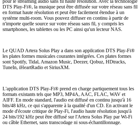
pour le streaming audio sans fil haute résolution. Avec la technologie
DTS Play-Fi®, la musique peut être diffusée sur votre réseau sans fil
en format haute résolution et peut être facilement étendue à un
système multi-room. Vous pouvez diffuser en continu à partir de
n'importe quelle source sur votre réseau sans fil, y compris les
smartphones, les tablettes ou les PC ainsi qu'un lecteur NAS.
Le QUAD Artera Solus Play a dans son appilcation DTS Play-Fi®
les plates formes musicales courantes intégrées. Ces plates formes
sont Spotify, Tidal, Amazon Music, Deezer, Qobuz, HDtracks,
TuneIn, iHeartRadio et SiriusXM.
L'application DTS Play-Fi® prend en charge partiquement tous les
formats existants tels que MP3, MP4A, AAC, FLAC, WAV et
AIFF. En mode standard, l'audio est diffusé en continu jusqu'à 16
bits/48 kHz, ce qui s'apparente à la qualité d'un CD. En activant le
mode d'écoute critique de Play-Fi, l'audio haute résolution jusqu'à
24 bits/192 kHz peut être diffusé sur l'Artera Solus Play par Wi-Fi
ou câble Ethernet, sans transcodage ni sous-échantillonnage.