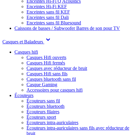
Enceintes Hi-Fi Q Acoustics
Enceintes Hi-Fi KEF
Enceintes sans fil KEF
Enceintes sans fil Dali
Enceintes sans fil Bluesound
Caissons de basses / Subwoofer
Barres de son pour TV
Casques et Baladeurs
Casques hifi
Casques Hifi ouverts
Casques Hifi fermés
Casques avec réducteur de bruit
Casques Hifi sans fils
Casques bluetooth sans fil
Casque Gaming
Accessoires pour casques hifi
Écouteurs
Écouteurs sans fil
Écouteurs bluetooth
Écouteurs filaires
Écouteurs sport
Écouteurs intra-auriculaires
Écouteurs intra-auriculaires sans fils avec réducteur de
bruit