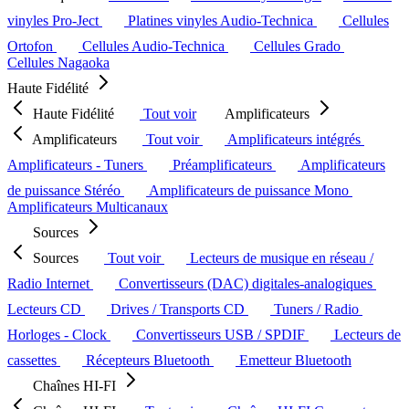
vinyles Pro-Ject
Platines vinyles Audio-Technica
Cellules
Ortofon
Cellules Audio-Technica
Cellules Grado
Cellules Nagaoka
Haute Fidélité
Haute Fidélité
Tout voir
Amplificateurs
Amplificateurs
Tout voir
Amplificateurs intégrés
Amplificateurs - Tuners
Préamplificateurs
Amplificateurs
de puissance Stéréo
Amplificateurs de puissance Mono
Amplificateurs Multicanaux
Sources
Sources
Tout voir
Lecteurs de musique en réseau /
Radio Internet
Convertisseurs (DAC) digitales-analogiques
Lecteurs CD
Drives / Transports CD
Tuners / Radio
Horloges - Clock
Convertisseurs USB / SPDIF
Lecteurs de
cassettes
Récepteurs Bluetooth
Emetteur Bluetooth
Chaînes HI-FI