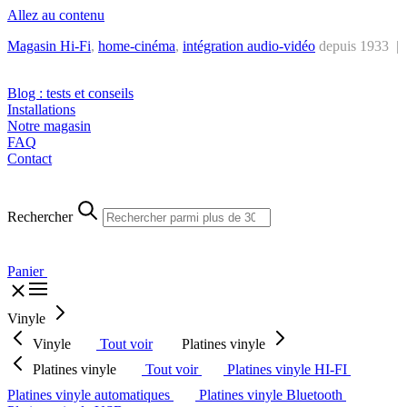
Allez au contenu
Magasin Hi-Fi
,
home-cinéma
,
intégra
tion audio-vidéo
depuis 1933 |
Tél. : +32 2 538 44 51 (mar-sam, 10h-12h30 et 14h-18h30)
Blog : tests et conseils
Installations
Notre magasin
FAQ
Contact
Rechercher
Panier
Vinyle
Vinyle
Tout voir
Platines vinyle
Platines vinyle
Tout voir
Platines vinyle HI-FI
Platines vinyle automatiques
Platines vinyle Bluetooth