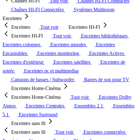
Chaînes HI-FI
Tout voir
Chaînes HI-FI Compactes
Chaînes HI-FI Connectées
Systèmes Multiroom
Enceintes
Enceintes
Tout voir
Enceintes HI-FI
Enceintes HI-FI
Tout voir
Enceintes bibliothèques
Enceintes colonnes
Enceintes murales
Enceintes
Encastrables
Enceintes monitoring
Enceintes Actives
Enceintes d'extérieur
Enceintes satellites
Enceintes de
soirée
Enceintes pc et multimedias
Caissons de basses / Subwoofer
Barres de son pour TV
Enceintes Home-Cinéma
Enceintes Home-Cinéma
Tout voir
Enceintes Dolby
Atmos
Enceintes Centrales
Ensembles 2.1
Ensembles
5.1
Enceintes Surround
Enceintes sans fil
Enceintes sans fil
Tout voir
Enceintes connectées