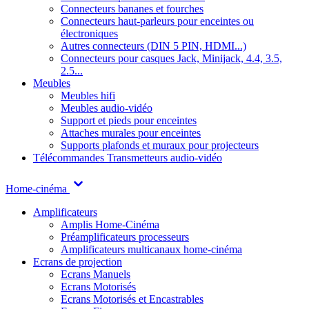
Connecteurs bananes et fourches
Connecteurs haut-parleurs pour enceintes ou
électroniques
Autres connecteurs (DIN 5 PIN, HDMI...)
Connecteurs pour casques Jack, Minijack, 4.4, 3.5,
2.5...
Meubles
Meubles hifi
Meubles audio-vidéo
Support et pieds pour enceintes
Attaches murales pour enceintes
Supports plafonds et muraux pour projecteurs
Télécommandes
Transmetteurs audio-vidéo
Home-cinéma
Amplificateurs
Amplis Home-Cinéma
Préamplificateurs processeurs
Amplificateurs multicanaux home-cinéma
Ecrans de projection
Ecrans Manuels
Ecrans Motorisés
Ecrans Motorisés et Encastrables