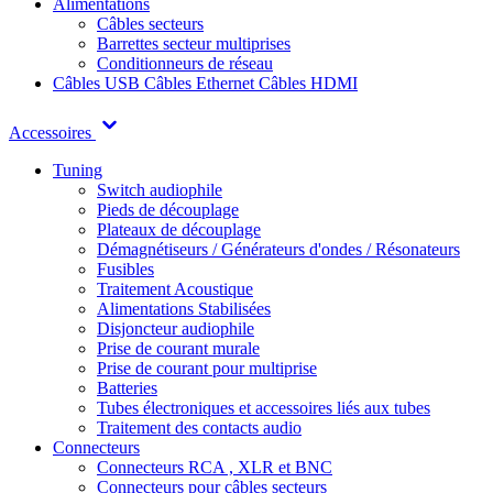
Alimentations
Câbles secteurs
Barrettes secteur multiprises
Conditionneurs de réseau
Câbles USB
Câbles Ethernet
Câbles HDMI
Accessoires
Tuning
Switch audiophile
Pieds de découplage
Plateaux de découplage
Démagnétiseurs / Générateurs d'ondes / Résonateurs
Fusibles
Traitement Acoustique
Alimentations Stabilisées
Disjoncteur audiophile
Prise de courant murale
Prise de courant pour multiprise
Batteries
Tubes électroniques et accessoires liés aux tubes
Traitement des contacts audio
Connecteurs
Connecteurs RCA , XLR et BNC
Connecteurs pour câbles secteurs