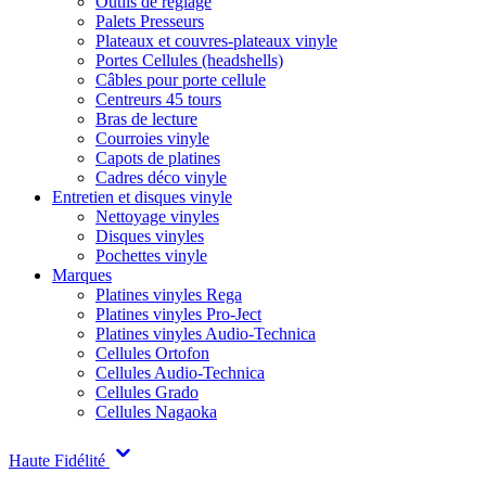
Outils de réglage
Palets Presseurs
Plateaux et couvres-plateaux vinyle
Portes Cellules (headshells)
Câbles pour porte cellule
Centreurs 45 tours
Bras de lecture
Courroies vinyle
Capots de platines
Cadres déco vinyle
Entretien et disques vinyle
Nettoyage vinyles
Disques vinyles
Pochettes vinyle
Marques
Platines vinyles Rega
Platines vinyles Pro-Ject
Platines vinyles Audio-Technica
Cellules Ortofon
Cellules Audio-Technica
Cellules Grado
Cellules Nagaoka
Haute Fidélité