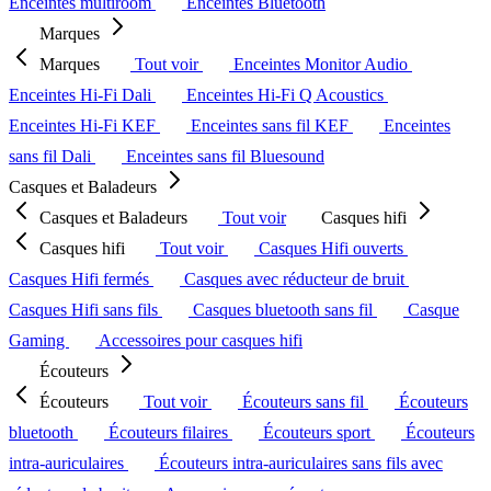
Enceintes multiroom
Enceintes Bluetooth
Marques
Marques
Tout voir
Enceintes Monitor Audio
Enceintes Hi-Fi Dali
Enceintes Hi-Fi Q Acoustics
Enceintes Hi-Fi KEF
Enceintes sans fil KEF
Enceintes
sans fil Dali
Enceintes sans fil Bluesound
Casques et Baladeurs
Casques et Baladeurs
Tout voir
Casques hifi
Casques hifi
Tout voir
Casques Hifi ouverts
Casques Hifi fermés
Casques avec réducteur de bruit
Casques Hifi sans fils
Casques bluetooth sans fil
Casque
Gaming
Accessoires pour casques hifi
Écouteurs
Écouteurs
Tout voir
Écouteurs sans fil
Écouteurs
bluetooth
Écouteurs filaires
Écouteurs sport
Écouteurs
intra-auriculaires
Écouteurs intra-auriculaires sans fils avec