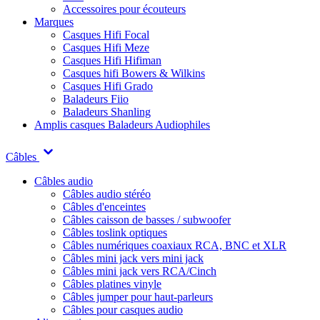
Accessoires pour écouteurs
Marques
Casques Hifi Focal
Casques Hifi Meze
Casques Hifi Hifiman
Casques hifi Bowers & Wilkins
Casques Hifi Grado
Baladeurs Fiio
Baladeurs Shanling
Amplis casques
Baladeurs Audiophiles
Câbles
Câbles audio
Câbles audio stéréo
Câbles d'enceintes
Câbles caisson de basses / subwoofer
Câbles toslink optiques
Câbles numériques coaxiaux RCA, BNC et XLR
Câbles mini jack vers mini jack
Câbles mini jack vers RCA/Cinch
Câbles platines vinyle
Câbles jumper pour haut-parleurs
Câbles pour casques audio