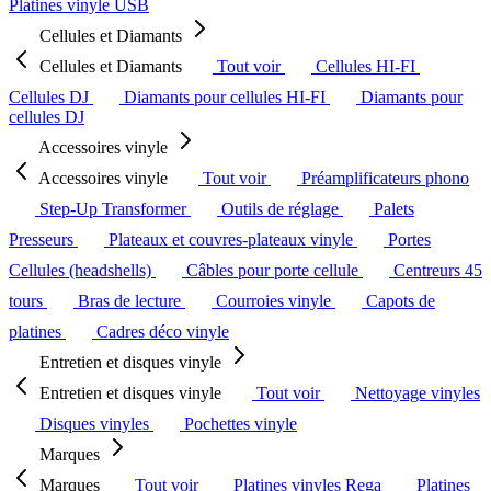
Platines vinyle USB
Cellules et Diamants
Cellules et Diamants
Tout voir
Cellules HI-FI
Cellules DJ
Diamants pour cellules HI-FI
Diamants pour
cellules DJ
Accessoires vinyle
Accessoires vinyle
Tout voir
Préamplificateurs phono
Step-Up Transformer
Outils de réglage
Palets
Presseurs
Plateaux et couvres-plateaux vinyle
Portes
Cellules (headshells)
Câbles pour porte cellule
Centreurs 45
tours
Bras de lecture
Courroies vinyle
Capots de
platines
Cadres déco vinyle
Entretien et disques vinyle
Entretien et disques vinyle
Tout voir
Nettoyage vinyles
Disques vinyles
Pochettes vinyle
Marques
Marques
Tout voir
Platines vinyles Rega
Platines