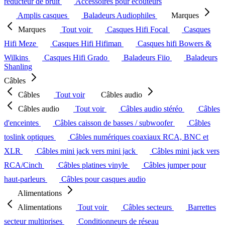
réducteur de bruit
Accessoires pour écouteurs
Amplis casques
Baladeurs Audiophiles
Marques
Marques
Tout voir
Casques Hifi Focal
Casques
Hifi Meze
Casques Hifi Hifiman
Casques hifi Bowers &
Wilkins
Casques Hifi Grado
Baladeurs Fiio
Baladeurs
Shanling
Câbles
Câbles
Tout voir
Câbles audio
Câbles audio
Tout voir
Câbles audio stéréo
Câbles
d'enceintes
Câbles caisson de basses / subwoofer
Câbles
toslink optiques
Câbles numériques coaxiaux RCA, BNC et
XLR
Câbles mini jack vers mini jack
Câbles mini jack vers
RCA/Cinch
Câbles platines vinyle
Câbles jumper pour
haut-parleurs
Câbles pour casques audio
Alimentations
Alimentations
Tout voir
Câbles secteurs
Barrettes
secteur multiprises
Conditionneurs de réseau