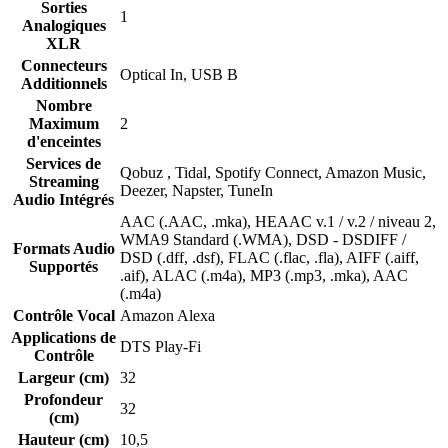
Sorties
1
Analogiques
XLR
Connecteurs
Optical In, USB B
Additionnels
Nombre
Maximum
2
d'enceintes
Services de
Qobuz , Tidal, Spotify Connect, Amazon Music,
Streaming
Deezer, Napster, TuneIn
Audio Intégrés
AAC (.AAC, .mka), HEAAC v.1 / v.2 / niveau 2,
WMA9 Standard (.WMA), DSD - DSDIFF /
Formats Audio
DSD (.dff, .dsf), FLAC (.flac, .fla), AIFF (.aiff,
Supportés
.aif), ALAC (.m4a), MP3 (.mp3, .mka), AAC
(.m4a)
Contrôle Vocal
Amazon Alexa
Applications de
DTS Play-Fi
Contrôle
Largeur (cm)
32
Profondeur
32
(cm)
Hauteur (cm)
10,5