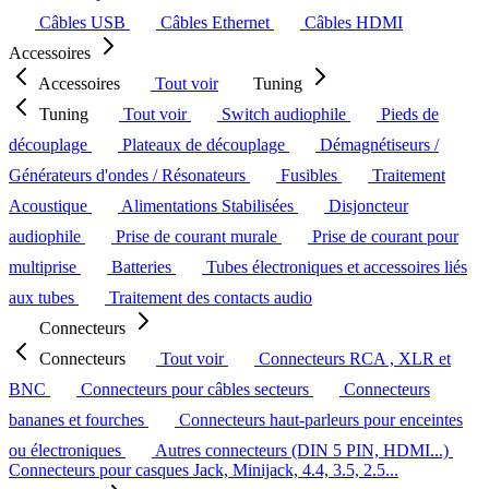
Câbles USB
Câbles Ethernet
Câbles HDMI
Accessoires
Accessoires
Tout voir
Tuning
Tuning
Tout voir
Switch audiophile
Pieds de
découplage
Plateaux de découplage
Démagnétiseurs /
Générateurs d'ondes / Résonateurs
Fusibles
Traitement
Acoustique
Alimentations Stabilisées
Disjoncteur
audiophile
Prise de courant murale
Prise de courant pour
multiprise
Batteries
Tubes électroniques et accessoires liés
aux tubes
Traitement des contacts audio
Connecteurs
Connecteurs
Tout voir
Connecteurs RCA , XLR et
BNC
Connecteurs pour câbles secteurs
Connecteurs
bananes et fourches
Connecteurs haut-parleurs pour enceintes
ou électroniques
Autres connecteurs (DIN 5 PIN, HDMI...)
Connecteurs pour casques Jack, Minijack, 4.4, 3.5, 2.5...