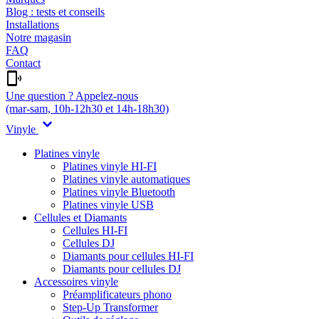
Blog : tests et conseils
Installations
Notre magasin
FAQ
Contact
Une question ? Appelez-nous
(mar-sam, 10h-12h30 et 14h-18h30)
Vinyle
Platines vinyle
Platines vinyle HI-FI
Platines vinyle automatiques
Platines vinyle Bluetooth
Platines vinyle USB
Cellules et Diamants
Cellules HI-FI
Cellules DJ
Diamants pour cellules HI-FI
Diamants pour cellules DJ
Accessoires vinyle
Préamplificateurs phono
Step-Up Transformer