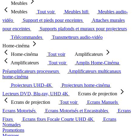
Meubles
Meubles
Tout voir
Meubles hifi
Meubles audio-
vidéo
Support et pieds pour enceintes
Attaches murales
pour enceintes
Supports plafonds et muraux pour projecteurs
Télécommandes
Transmetteurs audio-vidéo
Home-cinéma
Home-cinéma
Tout voir
Amplificateurs
Amplificateurs
Tout voir
Amplis Home-Cinéma
Préamplificateurs processeurs
Amplificateurs multicanaux
home-cinéma
Projecteurs UHD-4K
Projecteurs home-cinéma
Lecteurs DVD, Blu-ray, UHD 4K
Ecrans de projection
Ecrans de projection
Tout voir
Ecrans Manuels
Ecrans Motorisés
Ecrans Motorisés et Encastrables
Ecrans
Fixes
Ecrans fixes Focale Courte UHD 4K
Ecrans
Nomades
Promotions
Marques