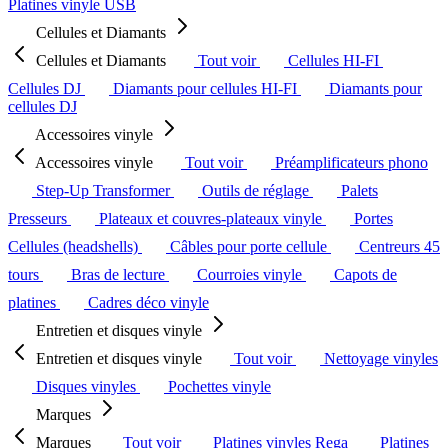
Platines vinyle USB
Cellules et Diamants
Cellules et Diamants
Tout voir
Cellules HI-FI
Cellules DJ
Diamants pour cellules HI-FI
Diamants pour
cellules DJ
Accessoires vinyle
Accessoires vinyle
Tout voir
Préamplificateurs phono
Step-Up Transformer
Outils de réglage
Palets
Presseurs
Plateaux et couvres-plateaux vinyle
Portes
Cellules (headshells)
Câbles pour porte cellule
Centreurs 45
tours
Bras de lecture
Courroies vinyle
Capots de
platines
Cadres déco vinyle
Entretien et disques vinyle
Entretien et disques vinyle
Tout voir
Nettoyage vinyles
Disques vinyles
Pochettes vinyle
Marques
Marques
Tout voir
Platines vinyles Rega
Platines