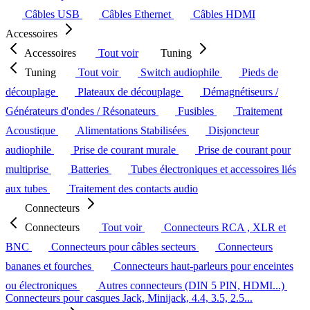
Câbles USB
Câbles Ethernet
Câbles HDMI
Accessoires
Accessoires
Tout voir
Tuning
Tuning
Tout voir
Switch audiophile
Pieds de
découplage
Plateaux de découplage
Démagnétiseurs /
Générateurs d'ondes / Résonateurs
Fusibles
Traitement
Acoustique
Alimentations Stabilisées
Disjoncteur
audiophile
Prise de courant murale
Prise de courant pour
multiprise
Batteries
Tubes électroniques et accessoires liés
aux tubes
Traitement des contacts audio
Connecteurs
Connecteurs
Tout voir
Connecteurs RCA , XLR et
BNC
Connecteurs pour câbles secteurs
Connecteurs
bananes et fourches
Connecteurs haut-parleurs pour enceintes
ou électroniques
Autres connecteurs (DIN 5 PIN, HDMI...)
Connecteurs pour casques Jack, Minijack, 4.4, 3.5, 2.5...