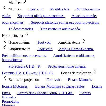
Meubles
Meubles
Tout voir
Meubles hifi
Meubles audio-
vidéo
Support et pieds pour enceintes
Attaches murales
pour enceintes
Supports plafonds et muraux pour projecteurs
Télécommandes
Transmetteurs audio-vidéo
Home-cinéma
Home-cinéma
Tout voir
Amplificateurs
Amplificateurs
Tout voir
Amplis Home-Cinéma
Préamplificateurs processeurs
Amplificateurs multicanaux
home-cinéma
Projecteurs UHD-4K
Projecteurs home-cinéma
Lecteurs DVD, Blu-ray, UHD 4K
Ecrans de projection
Ecrans de projection
Tout voir
Ecrans Manuels
Ecrans Motorisés
Ecrans Motorisés et Encastrables
Ecrans
Fixes
Ecrans fixes Focale Courte UHD 4K
Ecrans
Nomades
Promotions
Marques