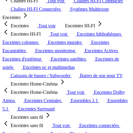
Chaînes HI-FI
Tout voir
Chaînes HI-FI Compactes
Chaînes HI-FI Connectées
Systèmes Multiroom
Enceintes
Enceintes
Tout voir
Enceintes HI-FI
Enceintes HI-FI
Tout voir
Enceintes bibliothèques
Enceintes colonnes
Enceintes murales
Enceintes
Encastrables
Enceintes monitoring
Enceintes Actives
Enceintes d'extérieur
Enceintes satellites
Enceintes de
soirée
Enceintes pc et multimedias
Caissons de basses / Subwoofer
Barres de son pour TV
Enceintes Home-Cinéma
Enceintes Home-Cinéma
Tout voir
Enceintes Dolby
Atmos
Enceintes Centrales
Ensembles 2.1
Ensembles
5.1
Enceintes Surround
Enceintes sans fil
Enceintes sans fil
Tout voir
Enceintes connectées