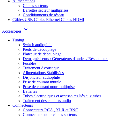
Alimentations
Câbles secteurs
Barrettes secteur multiprises
Conditionneurs de réseau
Câbles USB
Câbles Ethernet
Câbles HDMI
Accessoires
Tuning
Switch audiophile
Pieds de découplage
Plateaux de découplage
Démagnétiseurs / Générateurs d'ondes / Résonateurs
Fusibles
Traitement Acoustique
Alimentations Stabilisées
Disjoncteur audiophile
Prise de courant murale
Prise de courant pour multiprise
Batteries
Tubes électroniques et accessoires liés aux tubes
Traitement des contacts audio
Connecteurs
Connecteurs RCA , XLR et BNC
Connecteurs pour câbles secteurs