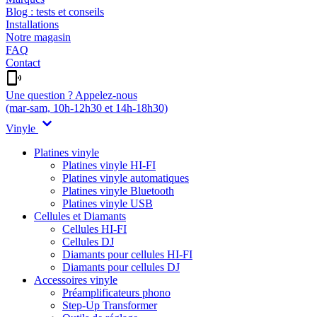
Blog : tests et conseils
Installations
Notre magasin
FAQ
Contact
Une question ? Appelez-nous
(mar-sam, 10h-12h30 et 14h-18h30)
Vinyle
Platines vinyle
Platines vinyle HI-FI
Platines vinyle automatiques
Platines vinyle Bluetooth
Platines vinyle USB
Cellules et Diamants
Cellules HI-FI
Cellules DJ
Diamants pour cellules HI-FI
Diamants pour cellules DJ
Accessoires vinyle
Préamplificateurs phono
Step-Up Transformer