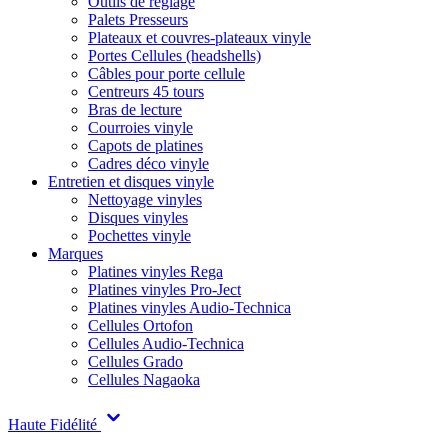
Outils de réglage
Palets Presseurs
Plateaux et couvres-plateaux vinyle
Portes Cellules (headshells)
Câbles pour porte cellule
Centreurs 45 tours
Bras de lecture
Courroies vinyle
Capots de platines
Cadres déco vinyle
Entretien et disques vinyle
Nettoyage vinyles
Disques vinyles
Pochettes vinyle
Marques
Platines vinyles Rega
Platines vinyles Pro-Ject
Platines vinyles Audio-Technica
Cellules Ortofon
Cellules Audio-Technica
Cellules Grado
Cellules Nagaoka
Haute Fidélité