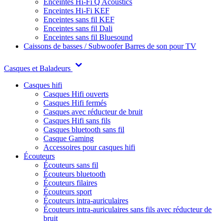
Enceintes Hi-Fi Q Acoustics
Enceintes Hi-Fi KEF
Enceintes sans fil KEF
Enceintes sans fil Dali
Enceintes sans fil Bluesound
Caissons de basses / Subwoofer
Barres de son pour TV
Casques et Baladeurs
Casques hifi
Casques Hifi ouverts
Casques Hifi fermés
Casques avec réducteur de bruit
Casques Hifi sans fils
Casques bluetooth sans fil
Casque Gaming
Accessoires pour casques hifi
Écouteurs
Écouteurs sans fil
Écouteurs bluetooth
Écouteurs filaires
Écouteurs sport
Écouteurs intra-auriculaires
Écouteurs intra-auriculaires sans fils avec réducteur de
bruit