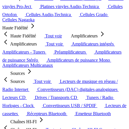
vinyles Pro-Ject
Platines vinyles Audio-Technica
Cellules
Ortofon
Cellules Audio-Technica
Cellules Grado
Cellules Nagaoka
Haute Fidélité
Haute Fidélité
Tout voir
Amplificateurs
Amplificateurs
Tout voir
Amplificateurs intégrés
Amplificateurs - Tuners
Préamplificateurs
Amplificateurs
de puissance Stéréo
Amplificateurs de puissance Mono
Amplificateurs Multicanaux
Sources
Sources
Tout voir
Lecteurs de musique en réseau /
Radio Internet
Convertisseurs (DAC) digitales-analogiques
Lecteurs CD
Drives / Transports CD
Tuners / Radio
Horloges - Clock
Convertisseurs USB / SPDIF
Lecteurs de
cassettes
Récepteurs Bluetooth
Emetteur Bluetooth
Chaînes HI-FI