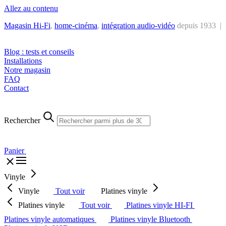
Allez au contenu
Magasin Hi-Fi
,
home-cinéma
,
intégra
tion audio-vidéo
depuis 1933 |
Tél. : +32 2 538 44 51 (mar-sam, 10h-12h30 et 14h-18h30)
Blog : tests et conseils
Installations
Notre magasin
FAQ
Contact
Rechercher
Panier
Vinyle
Vinyle
Tout voir
Platines vinyle
Platines vinyle
Tout voir
Platines vinyle HI-FI
Platines vinyle automatiques
Platines vinyle Bluetooth