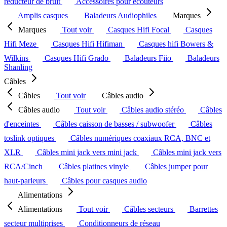
réducteur de bruit
Accessoires pour écouteurs
Amplis casques
Baladeurs Audiophiles
Marques
Marques
Tout voir
Casques Hifi Focal
Casques
Hifi Meze
Casques Hifi Hifiman
Casques hifi Bowers &
Wilkins
Casques Hifi Grado
Baladeurs Fiio
Baladeurs
Shanling
Câbles
Câbles
Tout voir
Câbles audio
Câbles audio
Tout voir
Câbles audio stéréo
Câbles
d'enceintes
Câbles caisson de basses / subwoofer
Câbles
toslink optiques
Câbles numériques coaxiaux RCA, BNC et
XLR
Câbles mini jack vers mini jack
Câbles mini jack vers
RCA/Cinch
Câbles platines vinyle
Câbles jumper pour
haut-parleurs
Câbles pour casques audio
Alimentations
Alimentations
Tout voir
Câbles secteurs
Barrettes
secteur multiprises
Conditionneurs de réseau