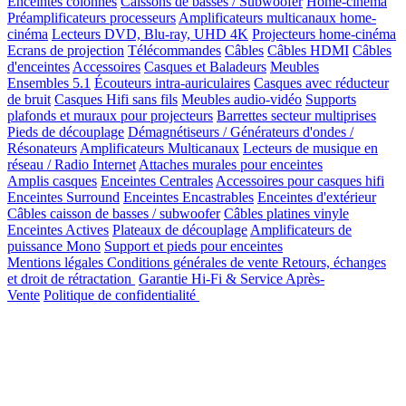
Enceintes colonnes
Caissons de basses / Subwoofer
Home-cinéma
Préamplificateurs processeurs
Amplificateurs multicanaux home-
cinéma
Lecteurs DVD, Blu-ray, UHD 4K
Projecteurs home-cinéma
Ecrans de projection
Télécommandes
Câbles
Câbles HDMI
Câbles
d'enceintes
Accessoires
Casques et Baladeurs
Meubles
Ensembles 5.1
Écouteurs intra-auriculaires
Casques avec réducteur
de bruit
Casques Hifi sans fils
Meubles audio-vidéo
Supports
plafonds et muraux pour projecteurs
Barrettes secteur multiprises
Pieds de découplage
Démagnétiseurs / Générateurs d'ondes /
Résonateurs
Amplificateurs Multicanaux
Lecteurs de musique en
réseau / Radio Internet
Attaches murales pour enceintes
Amplis casques
Enceintes Centrales
Accessoires pour casques hifi
Enceintes Surround
Enceintes Encastrables
Enceintes d'extérieur
Câbles caisson de basses / subwoofer
Câbles platines vinyle
Enceintes Actives
Plateaux de découplage
Amplificateurs de
puissance Mono
Support et pieds pour enceintes
Mentions légales
Conditions générales de vente
Retours, échanges
et droit de rétractation
Garantie Hi-Fi & Service Après-
Vente
Politique de confidentialité