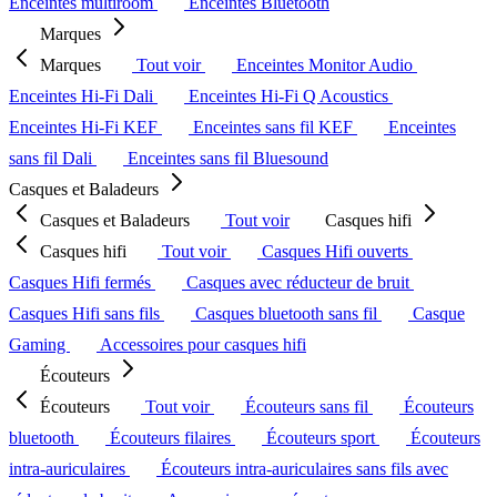
Enceintes multiroom
Enceintes Bluetooth
Marques
Marques
Tout voir
Enceintes Monitor Audio
Enceintes Hi-Fi Dali
Enceintes Hi-Fi Q Acoustics
Enceintes Hi-Fi KEF
Enceintes sans fil KEF
Enceintes
sans fil Dali
Enceintes sans fil Bluesound
Casques et Baladeurs
Casques et Baladeurs
Tout voir
Casques hifi
Casques hifi
Tout voir
Casques Hifi ouverts
Casques Hifi fermés
Casques avec réducteur de bruit
Casques Hifi sans fils
Casques bluetooth sans fil
Casque
Gaming
Accessoires pour casques hifi
Écouteurs
Écouteurs
Tout voir
Écouteurs sans fil
Écouteurs
bluetooth
Écouteurs filaires
Écouteurs sport
Écouteurs
intra-auriculaires
Écouteurs intra-auriculaires sans fils avec