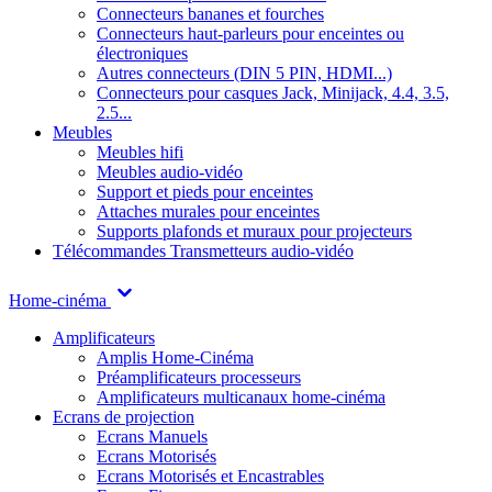
Connecteurs bananes et fourches
Connecteurs haut-parleurs pour enceintes ou
électroniques
Autres connecteurs (DIN 5 PIN, HDMI...)
Connecteurs pour casques Jack, Minijack, 4.4, 3.5,
2.5...
Meubles
Meubles hifi
Meubles audio-vidéo
Support et pieds pour enceintes
Attaches murales pour enceintes
Supports plafonds et muraux pour projecteurs
Télécommandes
Transmetteurs audio-vidéo
Home-cinéma
Amplificateurs
Amplis Home-Cinéma
Préamplificateurs processeurs
Amplificateurs multicanaux home-cinéma
Ecrans de projection
Ecrans Manuels
Ecrans Motorisés
Ecrans Motorisés et Encastrables