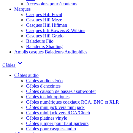
Accessoires pour écouteurs
Marques
Casques Hifi Focal
Casques Hifi Meze
Casques Hifi Hifiman
Casques hifi Bowers & Wilkins
Casques Hifi Grado
Baladeurs Fiio
Baladeurs Shanling
Amplis casques
Baladeurs Audiophiles
Câbles
Câbles audio
Câbles audio stéréo
Câbles d'enceintes
Câbles caisson de basses / subwoofer
Câbles toslink optiques
Câbles numériques coaxiaux RCA, BNC et XLR
Câbles mini jack vers mini jack
Câbles mini jack vers RCA/Cinch
Câbles platines vinyle
Câbles jumper pour haut-parleurs
Câbles pour casques audio