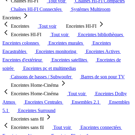
Chaînes HI-FI
Tout voir
Chaînes HI-FI Compactes
Chaînes HI-FI Connectées
Systèmes Multiroom
Enceintes
Enceintes
Tout voir
Enceintes HI-FI
Enceintes HI-FI
Tout voir
Enceintes bibliothèques
Enceintes colonnes
Enceintes murales
Enceintes
Encastrables
Enceintes monitoring
Enceintes Actives
Enceintes d'extérieur
Enceintes satellites
Enceintes de
soirée
Enceintes pc et multimedias
Caissons de basses / Subwoofer
Barres de son pour TV
Enceintes Home-Cinéma
Enceintes Home-Cinéma
Tout voir
Enceintes Dolby
Atmos
Enceintes Centrales
Ensembles 2.1
Ensembles
5.1
Enceintes Surround
Enceintes sans fil
Enceintes sans fil
Tout voir
Enceintes connectées