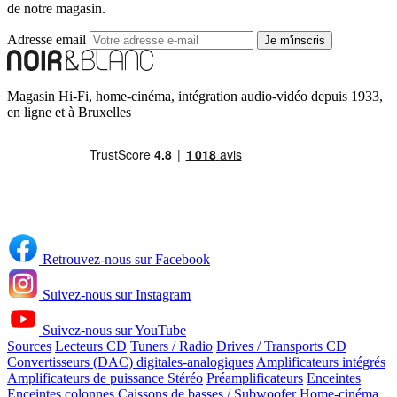
de notre magasin.
Adresse email
Je m'inscris
Magasin Hi-Fi, home-cinéma, intégration audio-vidéo depuis 1933,
en ligne et à Bruxelles
Retrouvez-nous sur Facebook
Suivez-nous sur Instagram
Suivez-nous sur YouTube
Sources
Lecteurs CD
Tuners / Radio
Drives / Transports CD
Convertisseurs (DAC) digitales-analogiques
Amplificateurs intégrés
Amplificateurs de puissance Stéréo
Préamplificateurs
Enceintes
Enceintes colonnes
Caissons de basses / Subwoofer
Home-cinéma