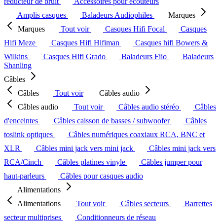
réducteur de bruit
Accessoires pour écouteurs
Amplis casques
Baladeurs Audiophiles
Marques
Marques
Tout voir
Casques Hifi Focal
Casques
Hifi Meze
Casques Hifi Hifiman
Casques hifi Bowers &
Wilkins
Casques Hifi Grado
Baladeurs Fiio
Baladeurs
Shanling
Câbles
Câbles
Tout voir
Câbles audio
Câbles audio
Tout voir
Câbles audio stéréo
Câbles
d'enceintes
Câbles caisson de basses / subwoofer
Câbles
toslink optiques
Câbles numériques coaxiaux RCA, BNC et
XLR
Câbles mini jack vers mini jack
Câbles mini jack vers
RCA/Cinch
Câbles platines vinyle
Câbles jumper pour
haut-parleurs
Câbles pour casques audio
Alimentations
Alimentations
Tout voir
Câbles secteurs
Barrettes
secteur multiprises
Conditionneurs de réseau