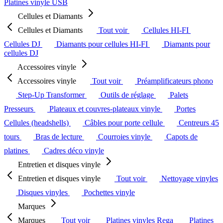
Platines vinyle USB
Cellules et Diamants
Cellules et Diamants
Tout voir
Cellules HI-FI
Cellules DJ
Diamants pour cellules HI-FI
Diamants pour
cellules DJ
Accessoires vinyle
Accessoires vinyle
Tout voir
Préamplificateurs phono
Step-Up Transformer
Outils de réglage
Palets
Presseurs
Plateaux et couvres-plateaux vinyle
Portes
Cellules (headshells)
Câbles pour porte cellule
Centreurs 45
tours
Bras de lecture
Courroies vinyle
Capots de
platines
Cadres déco vinyle
Entretien et disques vinyle
Entretien et disques vinyle
Tout voir
Nettoyage vinyles
Disques vinyles
Pochettes vinyle
Marques
Marques
Tout voir
Platines vinyles Rega
Platines