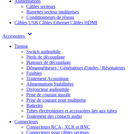
Alimentations
Câbles secteurs
Barrettes secteur multiprises
Conditionneurs de réseau
Câbles USB
Câbles Ethernet
Câbles HDMI
Accessoires
Tuning
Switch audiophile
Pieds de découplage
Plateaux de découplage
Démagnétiseurs / Générateurs d'ondes / Résonateurs
Fusibles
Traitement Acoustique
Alimentations Stabilisées
Disjoncteur audiophile
Prise de courant murale
Prise de courant pour multiprise
Batteries
Tubes électroniques et accessoires liés aux tubes
Traitement des contacts audio
Connecteurs
Connecteurs RCA , XLR et BNC
Connecteurs pour câbles secteurs