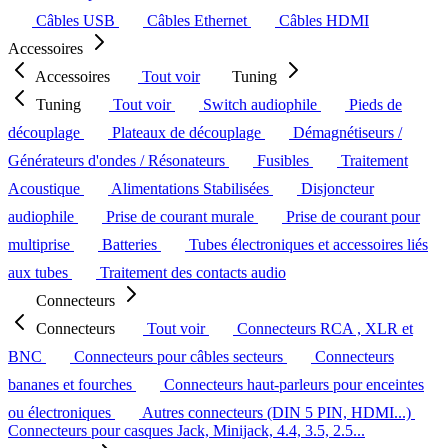
Câbles USB
Câbles Ethernet
Câbles HDMI
Accessoires
Accessoires
Tout voir
Tuning
Tuning
Tout voir
Switch audiophile
Pieds de
découplage
Plateaux de découplage
Démagnétiseurs /
Générateurs d'ondes / Résonateurs
Fusibles
Traitement
Acoustique
Alimentations Stabilisées
Disjoncteur
audiophile
Prise de courant murale
Prise de courant pour
multiprise
Batteries
Tubes électroniques et accessoires liés
aux tubes
Traitement des contacts audio
Connecteurs
Connecteurs
Tout voir
Connecteurs RCA , XLR et
BNC
Connecteurs pour câbles secteurs
Connecteurs
bananes et fourches
Connecteurs haut-parleurs pour enceintes
ou électroniques
Autres connecteurs (DIN 5 PIN, HDMI...)
Connecteurs pour casques Jack, Minijack, 4.4, 3.5, 2.5...