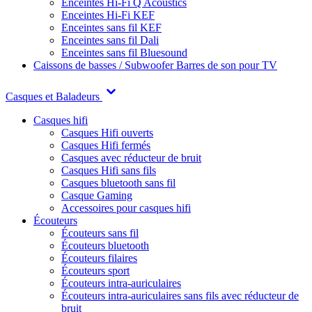
Enceintes Hi-Fi Q Acoustics
Enceintes Hi-Fi KEF
Enceintes sans fil KEF
Enceintes sans fil Dali
Enceintes sans fil Bluesound
Caissons de basses / Subwoofer
Barres de son pour TV
Casques et Baladeurs
Casques hifi
Casques Hifi ouverts
Casques Hifi fermés
Casques avec réducteur de bruit
Casques Hifi sans fils
Casques bluetooth sans fil
Casque Gaming
Accessoires pour casques hifi
Écouteurs
Écouteurs sans fil
Écouteurs bluetooth
Écouteurs filaires
Écouteurs sport
Écouteurs intra-auriculaires
Écouteurs intra-auriculaires sans fils avec réducteur de
bruit