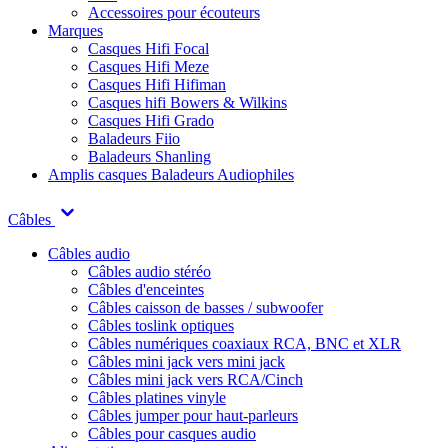
Accessoires pour écouteurs
Marques
Casques Hifi Focal
Casques Hifi Meze
Casques Hifi Hifiman
Casques hifi Bowers & Wilkins
Casques Hifi Grado
Baladeurs Fiio
Baladeurs Shanling
Amplis casques
Baladeurs Audiophiles
Câbles
Câbles audio
Câbles audio stéréo
Câbles d'enceintes
Câbles caisson de basses / subwoofer
Câbles toslink optiques
Câbles numériques coaxiaux RCA, BNC et XLR
Câbles mini jack vers mini jack
Câbles mini jack vers RCA/Cinch
Câbles platines vinyle
Câbles jumper pour haut-parleurs
Câbles pour casques audio