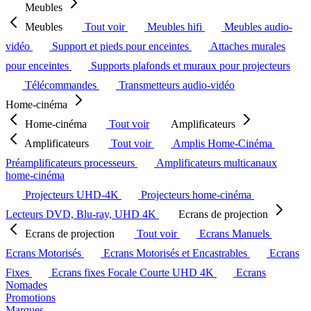
Meubles
Meubles
Tout voir
Meubles hifi
Meubles audio-
vidéo
Support et pieds pour enceintes
Attaches murales
pour enceintes
Supports plafonds et muraux pour projecteurs
Télécommandes
Transmetteurs audio-vidéo
Home-cinéma
Home-cinéma
Tout voir
Amplificateurs
Amplificateurs
Tout voir
Amplis Home-Cinéma
Préamplificateurs processeurs
Amplificateurs multicanaux
home-cinéma
Projecteurs UHD-4K
Projecteurs home-cinéma
Lecteurs DVD, Blu-ray, UHD 4K
Ecrans de projection
Ecrans de projection
Tout voir
Ecrans Manuels
Ecrans Motorisés
Ecrans Motorisés et Encastrables
Ecrans
Fixes
Ecrans fixes Focale Courte UHD 4K
Ecrans
Nomades
Promotions
Marques