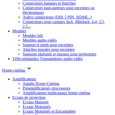
Connecteurs bananes et fourches
Connecteurs haut-parleurs pour enceintes ou
électroniques
Autres connecteurs (DIN 5 PIN, HDMI...)
Connecteurs pour casques Jack, Minijack, 4.4, 3.5,
2.5...
Meubles
Meubles hifi
Meubles audio-vidéo
Support et pieds pour enceintes
Attaches murales pour enceintes
Supports plafonds et muraux pour projecteurs
Télécommandes
Transmetteurs audio-vidéo
Home-cinéma
Amplificateurs
Amplis Home-Cinéma
Préamplificateurs processeurs
Amplificateurs multicanaux home-cinéma
Ecrans de projection
Ecrans Manuels
Ecrans Motorisés
Ecrans Motorisés et Encastrables