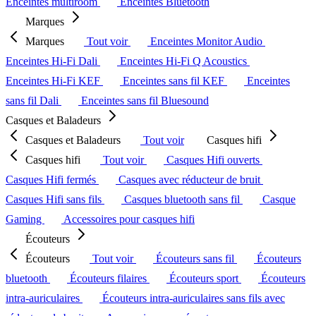
Enceintes multiroom
Enceintes Bluetooth
Marques
Marques
Tout voir
Enceintes Monitor Audio
Enceintes Hi-Fi Dali
Enceintes Hi-Fi Q Acoustics
Enceintes Hi-Fi KEF
Enceintes sans fil KEF
Enceintes
sans fil Dali
Enceintes sans fil Bluesound
Casques et Baladeurs
Casques et Baladeurs
Tout voir
Casques hifi
Casques hifi
Tout voir
Casques Hifi ouverts
Casques Hifi fermés
Casques avec réducteur de bruit
Casques Hifi sans fils
Casques bluetooth sans fil
Casque
Gaming
Accessoires pour casques hifi
Écouteurs
Écouteurs
Tout voir
Écouteurs sans fil
Écouteurs
bluetooth
Écouteurs filaires
Écouteurs sport
Écouteurs
intra-auriculaires
Écouteurs intra-auriculaires sans fils avec