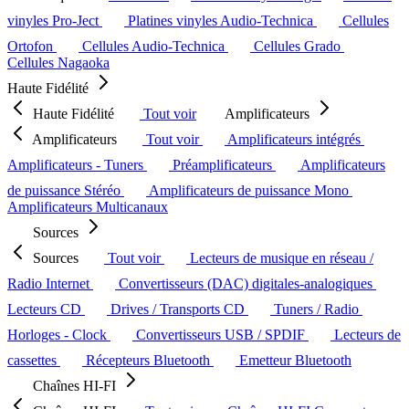
vinyles Pro-Ject
Platines vinyles Audio-Technica
Cellules
Ortofon
Cellules Audio-Technica
Cellules Grado
Cellules Nagaoka
Haute Fidélité
Haute Fidélité
Tout voir
Amplificateurs
Amplificateurs
Tout voir
Amplificateurs intégrés
Amplificateurs - Tuners
Préamplificateurs
Amplificateurs
de puissance Stéréo
Amplificateurs de puissance Mono
Amplificateurs Multicanaux
Sources
Sources
Tout voir
Lecteurs de musique en réseau /
Radio Internet
Convertisseurs (DAC) digitales-analogiques
Lecteurs CD
Drives / Transports CD
Tuners / Radio
Horloges - Clock
Convertisseurs USB / SPDIF
Lecteurs de
cassettes
Récepteurs Bluetooth
Emetteur Bluetooth
Chaînes HI-FI