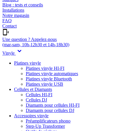
Blog : tests et conseils
Installations
Notre magasin
FAQ
Contact
Une question ? Appelez-nous
(mar-sam, 10h-12h30 et 14h-18h30)
Vinyle
Platines vinyle
Platines vinyle HI-FI
Platines vinyle automatiques
Platines vinyle Bluetooth
Platines vinyle USB
Cellules et Diamants
Cellules HI-FI
Cellules DJ
Diamants pour cellules HI-FI
Diamants pour cellules DJ
Accessoires vinyle
Préamplificateurs phono
Step-Up Transformer