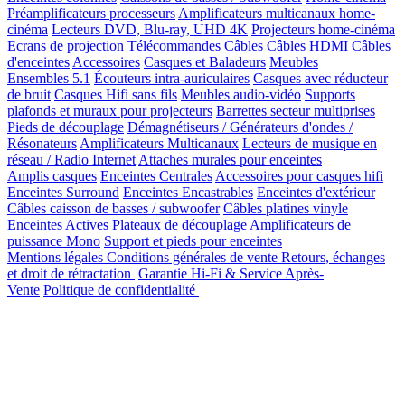
Préamplificateurs processeurs
Amplificateurs multicanaux home-
cinéma
Lecteurs DVD, Blu-ray, UHD 4K
Projecteurs home-cinéma
Ecrans de projection
Télécommandes
Câbles
Câbles HDMI
Câbles
d'enceintes
Accessoires
Casques et Baladeurs
Meubles
Ensembles 5.1
Écouteurs intra-auriculaires
Casques avec réducteur
de bruit
Casques Hifi sans fils
Meubles audio-vidéo
Supports
plafonds et muraux pour projecteurs
Barrettes secteur multiprises
Pieds de découplage
Démagnétiseurs / Générateurs d'ondes /
Résonateurs
Amplificateurs Multicanaux
Lecteurs de musique en
réseau / Radio Internet
Attaches murales pour enceintes
Amplis casques
Enceintes Centrales
Accessoires pour casques hifi
Enceintes Surround
Enceintes Encastrables
Enceintes d'extérieur
Câbles caisson de basses / subwoofer
Câbles platines vinyle
Enceintes Actives
Plateaux de découplage
Amplificateurs de
puissance Mono
Support et pieds pour enceintes
Mentions légales
Conditions générales de vente
Retours, échanges
et droit de rétractation
Garantie Hi-Fi & Service Après-
Vente
Politique de confidentialité