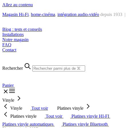
Allez au contenu
Magasin Hi-Fi
,
home-cinéma
,
intégra
tion audio-vidéo
depuis 1933 |
Tél. : +32 2 538 44 51 (mar-sam, 10h-12h30 et 14h-18h30)
Blog : tests et conseils
Installations
Notre magasin
FAQ
Contact
Rechercher
Panier
Vinyle
Vinyle
Tout voir
Platines vinyle
Platines vinyle
Tout voir
Platines vinyle HI-FI
Platines vinyle automatiques
Platines vinyle Bluetooth