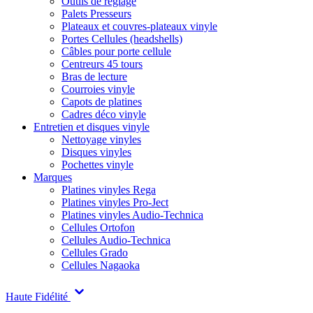
Outils de réglage
Palets Presseurs
Plateaux et couvres-plateaux vinyle
Portes Cellules (headshells)
Câbles pour porte cellule
Centreurs 45 tours
Bras de lecture
Courroies vinyle
Capots de platines
Cadres déco vinyle
Entretien et disques vinyle
Nettoyage vinyles
Disques vinyles
Pochettes vinyle
Marques
Platines vinyles Rega
Platines vinyles Pro-Ject
Platines vinyles Audio-Technica
Cellules Ortofon
Cellules Audio-Technica
Cellules Grado
Cellules Nagaoka
Haute Fidélité