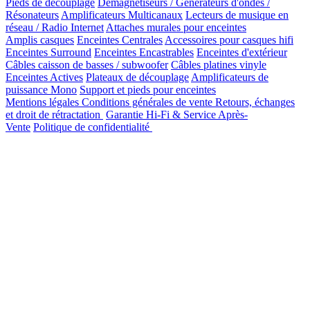
Pieds de découplage
Démagnétiseurs / Générateurs d'ondes /
Résonateurs
Amplificateurs Multicanaux
Lecteurs de musique en
réseau / Radio Internet
Attaches murales pour enceintes
Amplis casques
Enceintes Centrales
Accessoires pour casques hifi
Enceintes Surround
Enceintes Encastrables
Enceintes d'extérieur
Câbles caisson de basses / subwoofer
Câbles platines vinyle
Enceintes Actives
Plateaux de découplage
Amplificateurs de
puissance Mono
Support et pieds pour enceintes
Mentions légales
Conditions générales de vente
Retours, échanges
et droit de rétractation
Garantie Hi-Fi & Service Après-
Vente
Politique de confidentialité