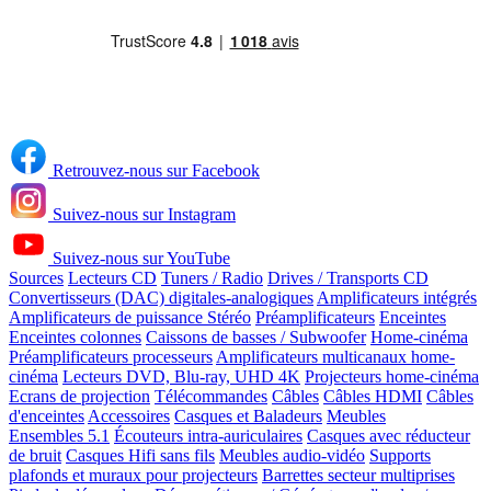
Retrouvez-nous sur Facebook
Suivez-nous sur Instagram
Suivez-nous sur YouTube
Sources
Lecteurs CD
Tuners / Radio
Drives / Transports CD
Convertisseurs (DAC) digitales-analogiques
Amplificateurs intégrés
Amplificateurs de puissance Stéréo
Préamplificateurs
Enceintes
Enceintes colonnes
Caissons de basses / Subwoofer
Home-cinéma
Préamplificateurs processeurs
Amplificateurs multicanaux home-
cinéma
Lecteurs DVD, Blu-ray, UHD 4K
Projecteurs home-cinéma
Ecrans de projection
Télécommandes
Câbles
Câbles HDMI
Câbles
d'enceintes
Accessoires
Casques et Baladeurs
Meubles
Ensembles 5.1
Écouteurs intra-auriculaires
Casques avec réducteur
de bruit
Casques Hifi sans fils
Meubles audio-vidéo
Supports
plafonds et muraux pour projecteurs
Barrettes secteur multiprises