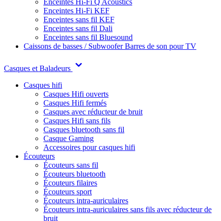
Enceintes Hi-Fi Q Acoustics
Enceintes Hi-Fi KEF
Enceintes sans fil KEF
Enceintes sans fil Dali
Enceintes sans fil Bluesound
Caissons de basses / Subwoofer
Barres de son pour TV
Casques et Baladeurs
Casques hifi
Casques Hifi ouverts
Casques Hifi fermés
Casques avec réducteur de bruit
Casques Hifi sans fils
Casques bluetooth sans fil
Casque Gaming
Accessoires pour casques hifi
Écouteurs
Écouteurs sans fil
Écouteurs bluetooth
Écouteurs filaires
Écouteurs sport
Écouteurs intra-auriculaires
Écouteurs intra-auriculaires sans fils avec réducteur de
bruit