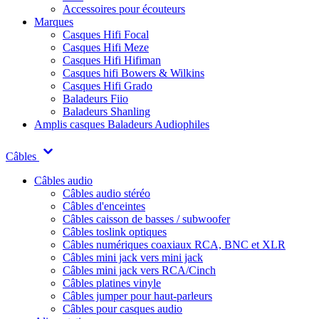
Accessoires pour écouteurs
Marques
Casques Hifi Focal
Casques Hifi Meze
Casques Hifi Hifiman
Casques hifi Bowers & Wilkins
Casques Hifi Grado
Baladeurs Fiio
Baladeurs Shanling
Amplis casques
Baladeurs Audiophiles
Câbles
Câbles audio
Câbles audio stéréo
Câbles d'enceintes
Câbles caisson de basses / subwoofer
Câbles toslink optiques
Câbles numériques coaxiaux RCA, BNC et XLR
Câbles mini jack vers mini jack
Câbles mini jack vers RCA/Cinch
Câbles platines vinyle
Câbles jumper pour haut-parleurs
Câbles pour casques audio