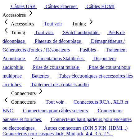
Câbles USB
Câbles Ethernet
Câbles HDMI
Accessoires
Accessoires
Tout voir
Tuning
Tuning
Tout voir
Switch audiophile
Pieds de
découplage
Plateaux de découplage
Démagnétiseurs /
Générateurs d'ondes / Résonateurs
Fusibles
Traitement
Acoustique
Alimentations Stabilisées
Disjoncteur
audiophile
Prise de courant murale
Prise de courant pour
multiprise
Batteries
Tubes électroniques et accessoires liés
aux tubes
Traitement des contacts audio
Connecteurs
Connecteurs
Tout voir
Connecteurs RCA , XLR et
BNC
Connecteurs pour câbles secteurs
Connecteurs
bananes et fourches
Connecteurs haut-parleurs pour enceintes
ou électroniques
Autres connecteurs (DIN 5 PIN, HDMI...)
Connecteurs pour casques Jack, Minijack, 4.4, 3.5, 2.5...