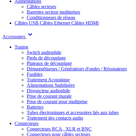
Alimentations
Câbles secteurs
Barrettes secteur multiprises
Conditionneurs de réseau
Câbles USB
Câbles Ethernet
Câbles HDMI
Accessoires
Tuning
Switch audiophile
Pieds de découplage
Plateaux de découplage
Démagnétiseurs / Générateurs d'ondes / Résonateurs
Fusibles
Traitement Acoustique
Alimentations Stabilisées
Disjoncteur audiophile
Prise de courant murale
Prise de courant pour multiprise
Batteries
Tubes électroniques et accessoires liés aux tubes
Traitement des contacts audio
Connecteurs
Connecteurs RCA , XLR et BNC
Connecteurs pour câbles secteurs