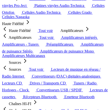
vinyles Pro-Ject
Platines vinyles Audio-Technica
Cellules
Ortofon
Cellules Audio-Technica
Cellules Grado
Cellules Nagaoka
Haute Fidélité
Haute Fidélité
Tout voir
Amplificateurs
Amplificateurs
Tout voir
Amplificateurs intégrés
Amplificateurs - Tuners
Préamplificateurs
Amplificateurs
de puissance Stéréo
Amplificateurs de puissance Mono
Amplificateurs Multicanaux
Sources
Sources
Tout voir
Lecteurs de musique en réseau /
Radio Internet
Convertisseurs (DAC) digitales-analogiques
Lecteurs CD
Drives / Transports CD
Tuners / Radio
Horloges - Clock
Convertisseurs USB / SPDIF
Lecteurs de
cassettes
Récepteurs Bluetooth
Emetteur Bluetooth
Chaînes HI-FI