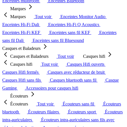
Enceintes multiroom
Enceintes Bluetooth
Marques
Marques
Tout voir
Enceintes Monitor Audio
Enceintes Hi-Fi Dali
Enceintes Hi-Fi Q Acoustics
Enceintes Hi-Fi KEF
Enceintes sans fil KEF
Enceintes
sans fil Dali
Enceintes sans fil Bluesound
Casques et Baladeurs
Casques et Baladeurs
Tout voir
Casques hifi
Casques hifi
Tout voir
Casques Hifi ouverts
Casques Hifi fermés
Casques avec réducteur de bruit
Casques Hifi sans fils
Casques bluetooth sans fil
Casque
Gaming
Accessoires pour casques hifi
Écouteurs
Écouteurs
Tout voir
Écouteurs sans fil
Écouteurs
bluetooth
Écouteurs filaires
Écouteurs sport
Écouteurs
intra-auriculaires
Écouteurs intra-auriculaires sans fils avec