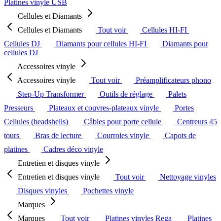
Platines vinyle USB
Cellules et Diamants
Cellules et Diamants
Tout voir
Cellules HI-FI
Cellules DJ
Diamants pour cellules HI-FI
Diamants pour
cellules DJ
Accessoires vinyle
Accessoires vinyle
Tout voir
Préamplificateurs phono
Step-Up Transformer
Outils de réglage
Palets
Presseurs
Plateaux et couvres-plateaux vinyle
Portes
Cellules (headshells)
Câbles pour porte cellule
Centreurs 45
tours
Bras de lecture
Courroies vinyle
Capots de
platines
Cadres déco vinyle
Entretien et disques vinyle
Entretien et disques vinyle
Tout voir
Nettoyage vinyles
Disques vinyles
Pochettes vinyle
Marques
Marques
Tout voir
Platines vinyles Rega
Platines