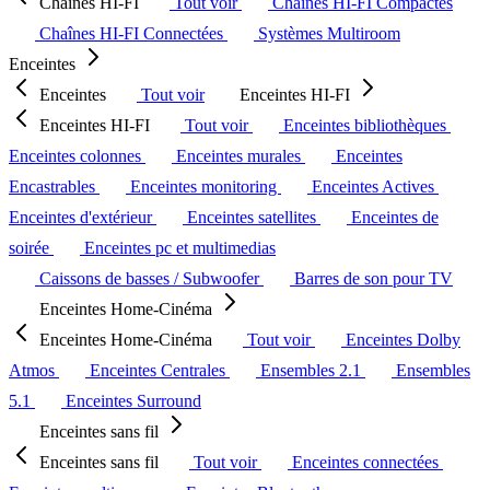
Chaînes HI-FI
Tout voir
Chaînes HI-FI Compactes
Chaînes HI-FI Connectées
Systèmes Multiroom
Enceintes
Enceintes
Tout voir
Enceintes HI-FI
Enceintes HI-FI
Tout voir
Enceintes bibliothèques
Enceintes colonnes
Enceintes murales
Enceintes
Encastrables
Enceintes monitoring
Enceintes Actives
Enceintes d'extérieur
Enceintes satellites
Enceintes de
soirée
Enceintes pc et multimedias
Caissons de basses / Subwoofer
Barres de son pour TV
Enceintes Home-Cinéma
Enceintes Home-Cinéma
Tout voir
Enceintes Dolby
Atmos
Enceintes Centrales
Ensembles 2.1
Ensembles
5.1
Enceintes Surround
Enceintes sans fil
Enceintes sans fil
Tout voir
Enceintes connectées