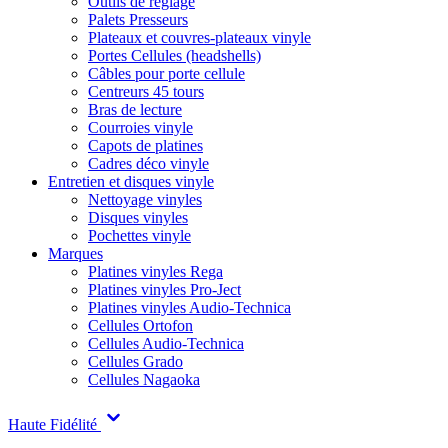
Outils de réglage
Palets Presseurs
Plateaux et couvres-plateaux vinyle
Portes Cellules (headshells)
Câbles pour porte cellule
Centreurs 45 tours
Bras de lecture
Courroies vinyle
Capots de platines
Cadres déco vinyle
Entretien et disques vinyle
Nettoyage vinyles
Disques vinyles
Pochettes vinyle
Marques
Platines vinyles Rega
Platines vinyles Pro-Ject
Platines vinyles Audio-Technica
Cellules Ortofon
Cellules Audio-Technica
Cellules Grado
Cellules Nagaoka
Haute Fidélité