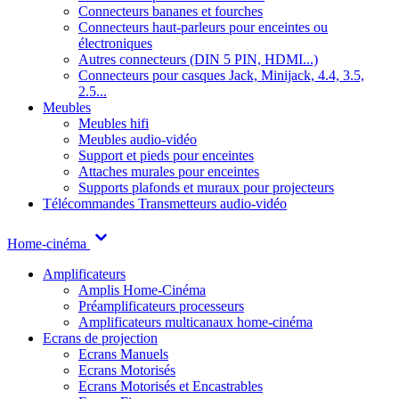
Connecteurs bananes et fourches
Connecteurs haut-parleurs pour enceintes ou
électroniques
Autres connecteurs (DIN 5 PIN, HDMI...)
Connecteurs pour casques Jack, Minijack, 4.4, 3.5,
2.5...
Meubles
Meubles hifi
Meubles audio-vidéo
Support et pieds pour enceintes
Attaches murales pour enceintes
Supports plafonds et muraux pour projecteurs
Télécommandes
Transmetteurs audio-vidéo
Home-cinéma
Amplificateurs
Amplis Home-Cinéma
Préamplificateurs processeurs
Amplificateurs multicanaux home-cinéma
Ecrans de projection
Ecrans Manuels
Ecrans Motorisés
Ecrans Motorisés et Encastrables