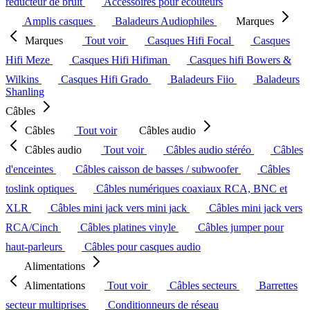
réducteur de bruit
Accessoires pour écouteurs
Amplis casques
Baladeurs Audiophiles
Marques
Marques
Tout voir
Casques Hifi Focal
Casques
Hifi Meze
Casques Hifi Hifiman
Casques hifi Bowers &
Wilkins
Casques Hifi Grado
Baladeurs Fiio
Baladeurs
Shanling
Câbles
Câbles
Tout voir
Câbles audio
Câbles audio
Tout voir
Câbles audio stéréo
Câbles
d'enceintes
Câbles caisson de basses / subwoofer
Câbles
toslink optiques
Câbles numériques coaxiaux RCA, BNC et
XLR
Câbles mini jack vers mini jack
Câbles mini jack vers
RCA/Cinch
Câbles platines vinyle
Câbles jumper pour
haut-parleurs
Câbles pour casques audio
Alimentations
Alimentations
Tout voir
Câbles secteurs
Barrettes
secteur multiprises
Conditionneurs de réseau