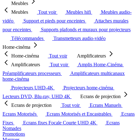
Meubles
Meubles
Tout voir
Meubles hifi
Meubles audio-
vidéo
Support et pieds pour enceintes
Attaches murales
pour enceintes
Supports plafonds et muraux pour projecteurs
Télécommandes
Transmetteurs audio-vidéo
Home-cinéma
Home-cinéma
Tout voir
Amplificateurs
Amplificateurs
Tout voir
Amplis Home-Cinéma
Préamplificateurs processeurs
Amplificateurs multicanaux
home-cinéma
Projecteurs UHD-4K
Projecteurs home-cinéma
Lecteurs DVD, Blu-ray, UHD 4K
Ecrans de projection
Ecrans de projection
Tout voir
Ecrans Manuels
Ecrans Motorisés
Ecrans Motorisés et Encastrables
Ecrans
Fixes
Ecrans fixes Focale Courte UHD 4K
Ecrans
Nomades
Promotions
Marques