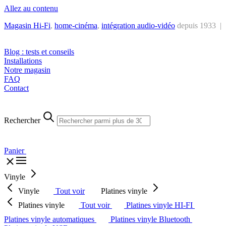
Allez au contenu
Magasin Hi-Fi
,
home-cinéma
,
intégra
tion audio-vidéo
depuis 1933 |
Tél. : +32 2 538 44 51 (mar-sam, 10h-12h30 et 14h-18h30)
Blog : tests et conseils
Installations
Notre magasin
FAQ
Contact
Rechercher
Panier
Vinyle
Vinyle
Tout voir
Platines vinyle
Platines vinyle
Tout voir
Platines vinyle HI-FI
Platines vinyle automatiques
Platines vinyle Bluetooth