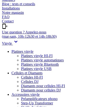
Blog : tests et conseils
Installations
Notre magasin
FAQ
Contact
Une question ? Appelez-nous
(mar-sam, 10h-12h30 et 14h-18h30)
Vinyle
Platines vinyle
Platines vinyle HI-FI
Platines vinyle automatiques
Platines vinyle Bluetooth
Platines vinyle USB
Cellules et Diamants
Cellules HI-FI
Cellules DJ
Diamants pour cellules HI-FI
Diamants pour cellules DJ
Accessoires vinyle
Préamplificateurs phono
Step-Up Transformer