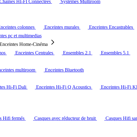
Chaînes HI-FI Connectées
Systèmes Multiroom
nceintes colonnes
Enceintes murales
Enceintes Encastrables
tes pc et multimedias
Enceintes Home-Cinéma
mos
Enceintes Centrales
Ensembles 2.1
Ensembles 5.1
ceintes multiroom
Enceintes Bluetooth
tes Hi-Fi Dali
Enceintes Hi-Fi Q Acoustics
Enceintes Hi-Fi 
s Hifi fermés
Casques avec réducteur de bruit
Casques Hifi san