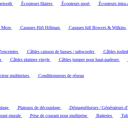
uetooth
Écouteurs filaires
Écouteurs sport
Écouteurs intra-
i Meze
Casques Hifi Hifiman
Casques hifi Bowers & Wilkins
d'enceintes
Câbles caisson de basses / subwoofer
Câbles toslin
ch
Câbles platines vinyle
Câbles jumper pour haut-parleurs
ecteur multiprises
Conditionneurs de réseau
plage
Plateaux de découplage
Démagnétiseurs / Générateurs d
urant murale
Prise de courant pour multiprise
Batteries
Tub