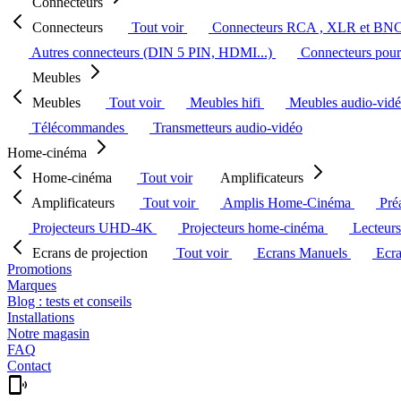
Connecteurs
Connecteurs
Tout voir
Connecteurs RCA , XLR et BN
Autres connecteurs (DIN 5 PIN, HDMI...)
Connecteurs pour 
Meubles
Meubles
Tout voir
Meubles hifi
Meubles audio-vid
Télécommandes
Transmetteurs audio-vidéo
Home-cinéma
Home-cinéma
Tout voir
Amplificateurs
Amplificateurs
Tout voir
Amplis Home-Cinéma
Pré
Projecteurs UHD-4K
Projecteurs home-cinéma
Lecteur
Ecrans de projection
Tout voir
Ecrans Manuels
Ecr
Promotions
Marques
Blog : tests et conseils
Installations
Notre magasin
FAQ
Contact