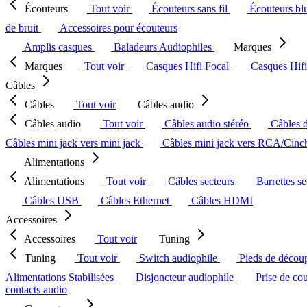
Écouteurs
Tout voir
Écouteurs sans fil
Écouteurs bl
de bruit
Accessoires pour écouteurs
Amplis casques
Baladeurs Audiophiles
Marques
Marques
Tout voir
Casques Hifi Focal
Casques Hif
Câbles
Câbles
Tout voir
Câbles audio
Câbles audio
Tout voir
Câbles audio stéréo
Câbles 
Câbles mini jack vers mini jack
Câbles mini jack vers RCA/Cin
Alimentations
Alimentations
Tout voir
Câbles secteurs
Barrettes s
Câbles USB
Câbles Ethernet
Câbles HDMI
Accessoires
Accessoires
Tout voir
Tuning
Tuning
Tout voir
Switch audiophile
Pieds de décou
Alimentations Stabilisées
Disjoncteur audiophile
Prise de co
contacts audio