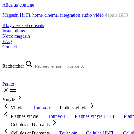
Allez au contenu
Magasin Hi-Fi
,
home-cinéma
,
intégra
tion audio-vidéo
depuis 1933 |
Blog : tests et conseils
Installations
Notre magasin
FAQ
Contact
Rechercher
Panier
Vinyle
Vinyle
Tout voir
Platines vinyle
Platines vinyle
Tout voir
Platines vinyle HI-FI
Plati
Cellules et Diamants
Cellules et Diamants
Tout voir
Cellules HI-FI
Cellu