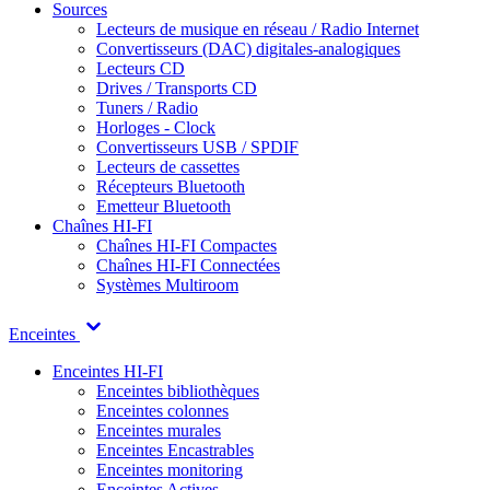
Sources
Lecteurs de musique en réseau / Radio Internet
Convertisseurs (DAC) digitales-analogiques
Lecteurs CD
Drives / Transports CD
Tuners / Radio
Horloges - Clock
Convertisseurs USB / SPDIF
Lecteurs de cassettes
Récepteurs Bluetooth
Emetteur Bluetooth
Chaînes HI-FI
Chaînes HI-FI Compactes
Chaînes HI-FI Connectées
Systèmes Multiroom
Enceintes
Enceintes HI-FI
Enceintes bibliothèques
Enceintes colonnes
Enceintes murales
Enceintes Encastrables
Enceintes monitoring
Enceintes Actives