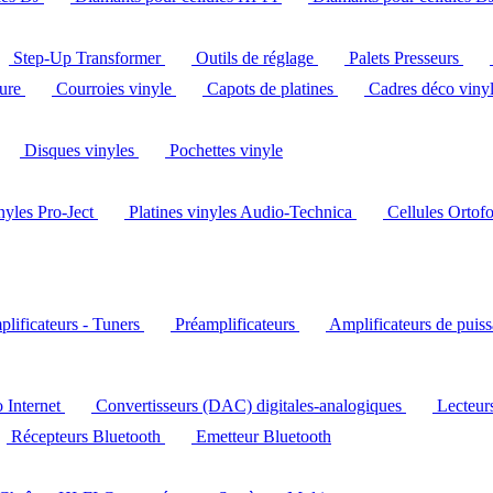
Step-Up Transformer
Outils de réglage
Palets Presseurs
ture
Courroies vinyle
Capots de platines
Cadres déco viny
Disques vinyles
Pochettes vinyle
inyles Pro-Ject
Platines vinyles Audio-Technica
Cellules Ortof
lificateurs - Tuners
Préamplificateurs
Amplificateurs de puis
o Internet
Convertisseurs (DAC) digitales-analogiques
Lecteu
Récepteurs Bluetooth
Emetteur Bluetooth