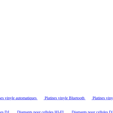
Tél. : +32 2 538 44 51 (mar-sam, 10h-12h30 et 14h-18h30)
nes vinyle automatiques
Platines vinyle Bluetooth
Platines vin
les DJ
Diamants pour cellules HI-FI
Diamants pour cellules D