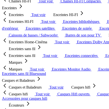
Chaînes HI-FI
Tout voir
Chaînes HI-FI Compactes
Enceintes
Enceintes
Tout voir
Enceintes HI-FI
Enceintes HI-FI
Tout voir
Enceintes bibliothèques
E
d'extérieur
Enceintes satellites
Enceintes de soirée
Encein
Caissons de basses / Subwoofer
Barres de son pour TV
Enceintes Home-Cinéma
Tout voir
Enceintes Dolby At
Enceintes sans fil
Enceintes sans fil
Tout voir
Enceintes connectées
En
Marques
Marques
Tout voir
Enceintes Monitor Audio
Encein
Enceintes sans fil Bluesound
Casques et Baladeurs
Casques et Baladeurs
Tout voir
Casques hifi
Casques hifi
Tout voir
Casques Hifi ouverts
Casque
Accessoires pour casques hifi
Écouteurs