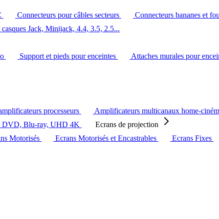
C
Connecteurs pour câbles secteurs
Connecteurs bananes et fo
casques Jack, Minijack, 4.4, 3.5, 2.5...
éo
Support et pieds pour enceintes
Attaches murales pour ence
amplificateurs processeurs
Amplificateurs multicanaux home-ciné
s DVD, Blu-ray, UHD 4K
Ecrans de projection
ans Motorisés
Ecrans Motorisés et Encastrables
Ecrans Fixes