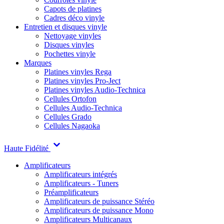
Capots de platines
Cadres déco vinyle
Entretien et disques vinyle
Nettoyage vinyles
Disques vinyles
Pochettes vinyle
Marques
Platines vinyles Rega
Platines vinyles Pro-Ject
Platines vinyles Audio-Technica
Cellules Ortofon
Cellules Audio-Technica
Cellules Grado
Cellules Nagaoka
Haute Fidélité
Amplificateurs
Amplificateurs intégrés
Amplificateurs - Tuners
Préamplificateurs
Amplificateurs de puissance Stéréo
Amplificateurs de puissance Mono
Amplificateurs Multicanaux