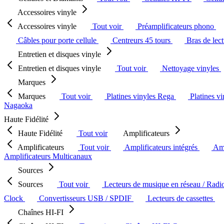
Accessoires vinyle
Accessoires vinyle
Tout voir
Préamplificateurs phono
Câbles pour porte cellule
Centreurs 45 tours
Bras de lec
Entretien et disques vinyle
Entretien et disques vinyle
Tout voir
Nettoyage vinyles
Marques
Marques
Tout voir
Platines vinyles Rega
Platines v
Nagaoka
Haute Fidélité
Haute Fidélité
Tout voir
Amplificateurs
Amplificateurs
Tout voir
Amplificateurs intégrés
Amp
Amplificateurs Multicanaux
Sources
Sources
Tout voir
Lecteurs de musique en réseau / Radi
Clock
Convertisseurs USB / SPDIF
Lecteurs de cassettes
Chaînes HI-FI