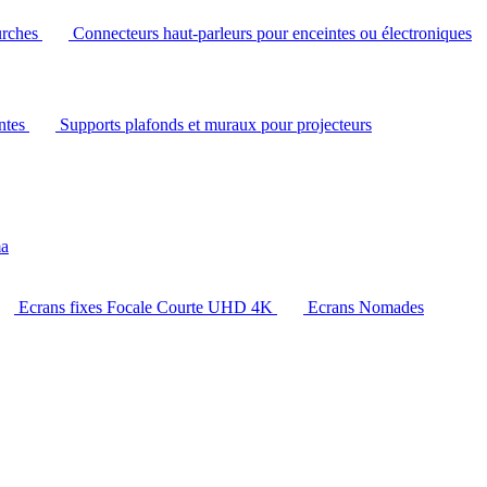
urches
Connecteurs haut-parleurs pour enceintes ou électroniques
intes
Supports plafonds et muraux pour projecteurs
ma
Ecrans fixes Focale Courte UHD 4K
Ecrans Nomades