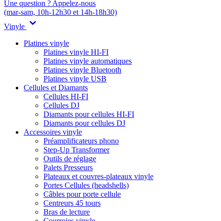
Une question ? Appelez-nous
(mar-sam, 10h-12h30 et 14h-18h30)
Vinyle
Platines vinyle
Platines vinyle HI-FI
Platines vinyle automatiques
Platines vinyle Bluetooth
Platines vinyle USB
Cellules et Diamants
Cellules HI-FI
Cellules DJ
Diamants pour cellules HI-FI
Diamants pour cellules DJ
Accessoires vinyle
Préamplificateurs phono
Step-Up Transformer
Outils de réglage
Palets Presseurs
Plateaux et couvres-plateaux vinyle
Portes Cellules (headshells)
Câbles pour porte cellule
Centreurs 45 tours
Bras de lecture
Courroies vinyle