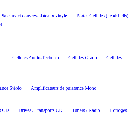
Plateaux et couvres-plateaux vinyle
Portes Cellules (headshells)
le
on
Cellules Audio-Technica
Cellules Grado
Cellules
sance Stéréo
Amplificateurs de puissance Mono
rs CD
Drives / Transports CD
Tuners / Radio
Horloges -