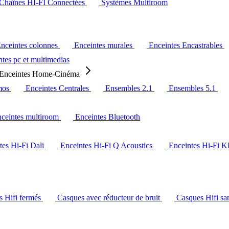
Chaînes HI-FI Connectées
Systèmes Multiroom
nceintes colonnes
Enceintes murales
Enceintes Encastrables
tes pc et multimedias
Enceintes Home-Cinéma
mos
Enceintes Centrales
Ensembles 2.1
Ensembles 5.1
ceintes multiroom
Enceintes Bluetooth
tes Hi-Fi Dali
Enceintes Hi-Fi Q Acoustics
Enceintes Hi-Fi 
s Hifi fermés
Casques avec réducteur de bruit
Casques Hifi san