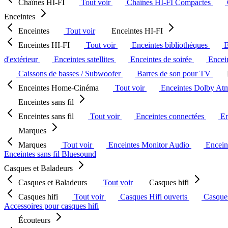
Chaînes HI-FI
Tout voir
Chaînes HI-FI Compactes
Enceintes
Enceintes
Tout voir
Enceintes HI-FI
Enceintes HI-FI
Tout voir
Enceintes bibliothèques
E
d'extérieur
Enceintes satellites
Enceintes de soirée
Encein
Caissons de basses / Subwoofer
Barres de son pour TV
Enceintes Home-Cinéma
Tout voir
Enceintes Dolby At
Enceintes sans fil
Enceintes sans fil
Tout voir
Enceintes connectées
En
Marques
Marques
Tout voir
Enceintes Monitor Audio
Encein
Enceintes sans fil Bluesound
Casques et Baladeurs
Casques et Baladeurs
Tout voir
Casques hifi
Casques hifi
Tout voir
Casques Hifi ouverts
Casque
Accessoires pour casques hifi
Écouteurs