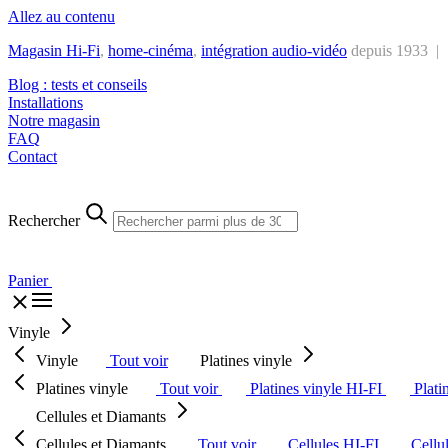
Allez au contenu
Magasin Hi-Fi
,
home-cinéma
,
intégra
tion audio-vidéo
depuis 1933 |
Blog : tests et conseils
Installations
Notre magasin
FAQ
Contact
Rechercher
Panier
Vinyle
Vinyle
Tout voir
Platines vinyle
Platines vinyle
Tout voir
Platines vinyle HI-FI
Plati
Cellules et Diamants
Cellules et Diamants
Tout voir
Cellules HI-FI
Cellu