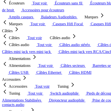
Écouteurs
Tout voir
Écouteurs sans fil
Écouteurs bl
de bruit
Accessoires pour écouteurs
Amplis casques
Baladeurs Audiophiles
Marques
Marques
Tout voir
Casques Hifi Focal
Casques Hif
Câbles
Câbles
Tout voir
Câbles audio
Câbles audio
Tout voir
Câbles audio stéréo
Câbles 
Câbles mini jack vers mini jack
Câbles mini jack vers RCA/Cin
Alimentations
Alimentations
Tout voir
Câbles secteurs
Barrettes s
Câbles USB
Câbles Ethernet
Câbles HDMI
Accessoires
Accessoires
Tout voir
Tuning
Tuning
Tout voir
Switch audiophile
Pieds de décou
Alimentations Stabilisées
Disjoncteur audiophile
Prise de co
contacts audio