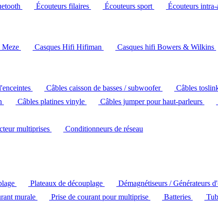
uetooth
Écouteurs filaires
Écouteurs sport
Écouteurs intra-
i Meze
Casques Hifi Hifiman
Casques hifi Bowers & Wilkins
d'enceintes
Câbles caisson de basses / subwoofer
Câbles toslin
ch
Câbles platines vinyle
Câbles jumper pour haut-parleurs
ecteur multiprises
Conditionneurs de réseau
plage
Plateaux de découplage
Démagnétiseurs / Générateurs d
urant murale
Prise de courant pour multiprise
Batteries
Tub