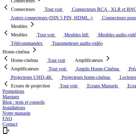
Connecteurs
Connecteurs
Tout voir
Connecteurs RCA , XLR et BN
Autres connecteurs (DIN 5 PIN, HDMI...)
Connecteurs pour 
Meubles
Meubles
Tout voir
Meubles hifi
Meubles audio-vid
Télécommandes
Transmetteurs audio-vidéo
Home-cinéma
Home-cinéma
Tout voir
Amplificateurs
Amplificateurs
Tout voir
Amplis Home-Cinéma
Pré
Projecteurs UHD-4K
Projecteurs home-cinéma
Lecteur
Ecrans de projection
Tout voir
Ecrans Manuels
Ecr
Promotions
Marques
Blog : tests et conseils
Installations
Notre magasin
FAQ
Contact