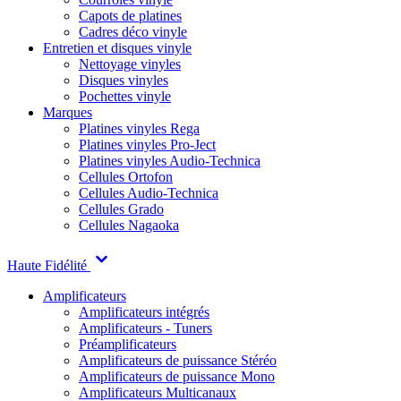
Capots de platines
Cadres déco vinyle
Entretien et disques vinyle
Nettoyage vinyles
Disques vinyles
Pochettes vinyle
Marques
Platines vinyles Rega
Platines vinyles Pro-Ject
Platines vinyles Audio-Technica
Cellules Ortofon
Cellules Audio-Technica
Cellules Grado
Cellules Nagaoka
Haute Fidélité
Amplificateurs
Amplificateurs intégrés
Amplificateurs - Tuners
Préamplificateurs
Amplificateurs de puissance Stéréo
Amplificateurs de puissance Mono
Amplificateurs Multicanaux