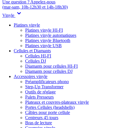
Une question ? Appelez-nous
(mar-sam, 10h-12h30 et 14h-18h30)
Vinyle
Platines vinyle
Platines vinyle HI-FI
Platines vinyle automatiques
Platines vinyle Bluetooth
Platines vinyle USB
Cellules et Diamants
Cellules HI-FI
Cellules DJ
Diamants pour cellules HI-FI
Diamants pour cellules DJ
Accessoires vinyle
Préamplificateurs phono
Step-Up Transformer
Outils de réglage
Palets Presseurs
Plateaux et couvres-plateaux vinyle
Portes Cellules (headshells)
Câbles pour porte cellule
Centreurs 45 tours
Bras de lecture
Courroies vinyle