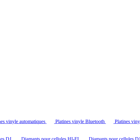
Tél. : +32 2 538 44 51 (mar-sam, 10h-12h30 et 14h-18h30)
nes vinyle automatiques
Platines vinyle Bluetooth
Platines vin
les DJ
Diamants pour cellules HI-FI
Diamants pour cellules D