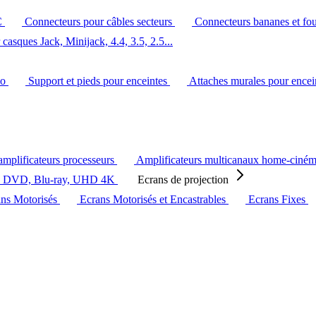
C
Connecteurs pour câbles secteurs
Connecteurs bananes et fo
casques Jack, Minijack, 4.4, 3.5, 2.5...
éo
Support et pieds pour enceintes
Attaches murales pour ence
amplificateurs processeurs
Amplificateurs multicanaux home-ciné
s DVD, Blu-ray, UHD 4K
Ecrans de projection
ans Motorisés
Ecrans Motorisés et Encastrables
Ecrans Fixes