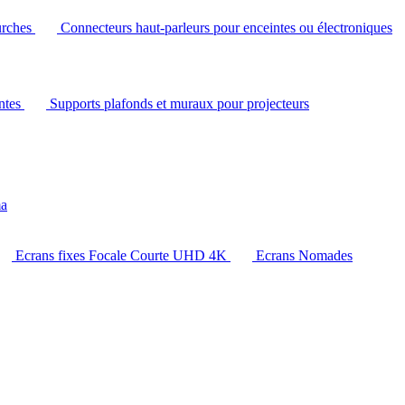
urches
Connecteurs haut-parleurs pour enceintes ou électroniques
intes
Supports plafonds et muraux pour projecteurs
ma
Ecrans fixes Focale Courte UHD 4K
Ecrans Nomades