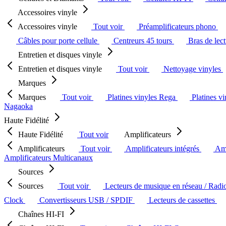
Accessoires vinyle
Accessoires vinyle
Tout voir
Préamplificateurs phono
Câbles pour porte cellule
Centreurs 45 tours
Bras de lec
Entretien et disques vinyle
Entretien et disques vinyle
Tout voir
Nettoyage vinyles
Marques
Marques
Tout voir
Platines vinyles Rega
Platines v
Nagaoka
Haute Fidélité
Haute Fidélité
Tout voir
Amplificateurs
Amplificateurs
Tout voir
Amplificateurs intégrés
Amp
Amplificateurs Multicanaux
Sources
Sources
Tout voir
Lecteurs de musique en réseau / Radi
Clock
Convertisseurs USB / SPDIF
Lecteurs de cassettes
Chaînes HI-FI