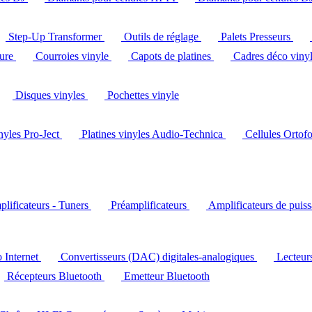
Step-Up Transformer
Outils de réglage
Palets Presseurs
ture
Courroies vinyle
Capots de platines
Cadres déco viny
Disques vinyles
Pochettes vinyle
inyles Pro-Ject
Platines vinyles Audio-Technica
Cellules Ortof
lificateurs - Tuners
Préamplificateurs
Amplificateurs de puis
o Internet
Convertisseurs (DAC) digitales-analogiques
Lecteu
Récepteurs Bluetooth
Emetteur Bluetooth