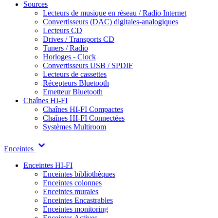
Sources
Lecteurs de musique en réseau / Radio Internet
Convertisseurs (DAC) digitales-analogiques
Lecteurs CD
Drives / Transports CD
Tuners / Radio
Horloges - Clock
Convertisseurs USB / SPDIF
Lecteurs de cassettes
Récepteurs Bluetooth
Emetteur Bluetooth
Chaînes HI-FI
Chaînes HI-FI Compactes
Chaînes HI-FI Connectées
Systèmes Multiroom
Enceintes
Enceintes HI-FI
Enceintes bibliothèques
Enceintes colonnes
Enceintes murales
Enceintes Encastrables
Enceintes monitoring
Enceintes Actives