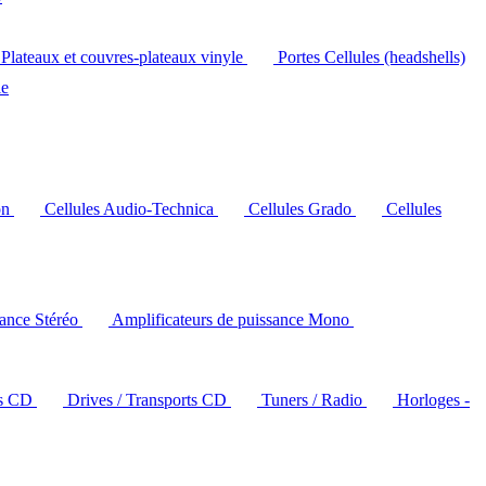
Plateaux et couvres-plateaux vinyle
Portes Cellules (headshells)
le
on
Cellules Audio-Technica
Cellules Grado
Cellules
sance Stéréo
Amplificateurs de puissance Mono
rs CD
Drives / Transports CD
Tuners / Radio
Horloges -