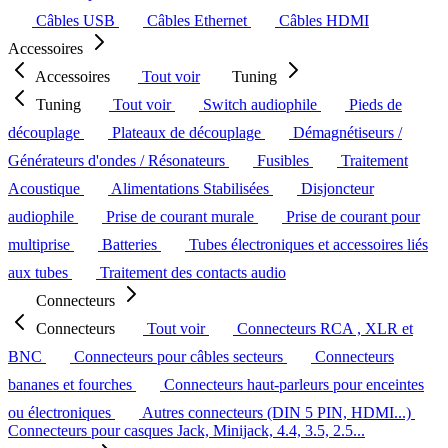
Câbles USB
Câbles Ethernet
Câbles HDMI
Accessoires
Accessoires
Tout voir
Tuning
Tuning
Tout voir
Switch audiophile
Pieds de
découplage
Plateaux de découplage
Démagnétiseurs /
Générateurs d'ondes / Résonateurs
Fusibles
Traitement
Acoustique
Alimentations Stabilisées
Disjoncteur
audiophile
Prise de courant murale
Prise de courant pour
multiprise
Batteries
Tubes électroniques et accessoires liés
aux tubes
Traitement des contacts audio
Connecteurs
Connecteurs
Tout voir
Connecteurs RCA , XLR et
BNC
Connecteurs pour câbles secteurs
Connecteurs
bananes et fourches
Connecteurs haut-parleurs pour enceintes
ou électroniques
Autres connecteurs (DIN 5 PIN, HDMI...)
Connecteurs pour casques Jack, Minijack, 4.4, 3.5, 2.5...