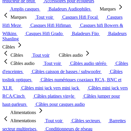
réducteur de bruit
Accessoires pour écouteurs
Amplis casques
Baladeurs Audiophiles
Marques
Marques
Tout voir
Casques Hifi Focal
Casques
Hifi Meze
Casques Hifi Hifiman
Casques hifi Bowers &
Wilkins
Casques Hifi Grado
Baladeurs Fiio
Baladeurs
Shanling
Câbles
Câbles
Tout voir
Câbles audio
Câbles audio
Tout voir
Câbles audio stéréo
Câbles
d'enceintes
Câbles caisson de basses / subwoofer
Câbles
toslink optiques
Câbles numériques coaxiaux RCA, BNC et
XLR
Câbles mini jack vers mini jack
Câbles mini jack vers
RCA/Cinch
Câbles platines vinyle
Câbles jumper pour
haut-parleurs
Câbles pour casques audio
Alimentations
Alimentations
Tout voir
Câbles secteurs
Barrettes
secteur multiprises
Conditionneurs de réseau