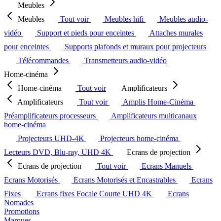
Meubles
Meubles
Tout voir
Meubles hifi
Meubles audio-
vidéo
Support et pieds pour enceintes
Attaches murales
pour enceintes
Supports plafonds et muraux pour projecteurs
Télécommandes
Transmetteurs audio-vidéo
Home-cinéma
Home-cinéma
Tout voir
Amplificateurs
Amplificateurs
Tout voir
Amplis Home-Cinéma
Préamplificateurs processeurs
Amplificateurs multicanaux
home-cinéma
Projecteurs UHD-4K
Projecteurs home-cinéma
Lecteurs DVD, Blu-ray, UHD 4K
Ecrans de projection
Ecrans de projection
Tout voir
Ecrans Manuels
Ecrans Motorisés
Ecrans Motorisés et Encastrables
Ecrans
Fixes
Ecrans fixes Focale Courte UHD 4K
Ecrans
Nomades
Promotions
Marques