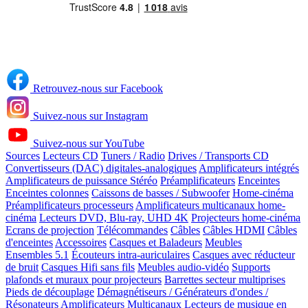
Retrouvez-nous sur Facebook
Suivez-nous sur Instagram
Suivez-nous sur YouTube
Sources
Lecteurs CD
Tuners / Radio
Drives / Transports CD
Convertisseurs (DAC) digitales-analogiques
Amplificateurs intégrés
Amplificateurs de puissance Stéréo
Préamplificateurs
Enceintes
Enceintes colonnes
Caissons de basses / Subwoofer
Home-cinéma
Préamplificateurs processeurs
Amplificateurs multicanaux home-
cinéma
Lecteurs DVD, Blu-ray, UHD 4K
Projecteurs home-cinéma
Ecrans de projection
Télécommandes
Câbles
Câbles HDMI
Câbles
d'enceintes
Accessoires
Casques et Baladeurs
Meubles
Ensembles 5.1
Écouteurs intra-auriculaires
Casques avec réducteur
de bruit
Casques Hifi sans fils
Meubles audio-vidéo
Supports
plafonds et muraux pour projecteurs
Barrettes secteur multiprises
Pieds de découplage
Démagnétiseurs / Générateurs d'ondes /
Résonateurs
Amplificateurs Multicanaux
Lecteurs de musique en