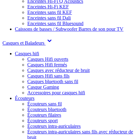
Enceintes Hi-Fi Q Acoustics
Enceintes Hi-Fi KEF
Enceintes sans fil KEF
Enceintes sans fil Dali
Enceintes sans fil Bluesound
Caissons de basses / Subwoofer
Barres de son pour TV
Casques et Baladeurs
Casques hifi
Casques Hifi ouverts
Casques Hifi fermés
Casques avec réducteur de bruit
Casques Hifi sans fils
Casques bluetooth sans fil
Casque Gaming
Accessoires pour casques hifi
Écouteurs
Écouteurs sans fil
Écouteurs bluetooth
Écouteurs filaires
Écouteurs sport
Écouteurs intra-auriculaires
Écouteurs intra-auriculaires sans fils avec réducteur de
bruit