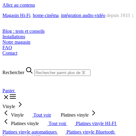
Allez au contenu
Magasin Hi-Fi
,
home-cinéma
,
intégra
tion audio-vidéo
depuis 1933 |
Tél. : +32 2 538 44 51 (mar-sam, 10h-12h30 et 14h-18h30)
Blog : tests et conseils
Installations
Notre magasin
FAQ
Contact
Rechercher
Panier
Vinyle
Vinyle
Tout voir
Platines vinyle
Platines vinyle
Tout voir
Platines vinyle HI-FI
Platines vinyle automatiques
Platines vinyle Bluetooth