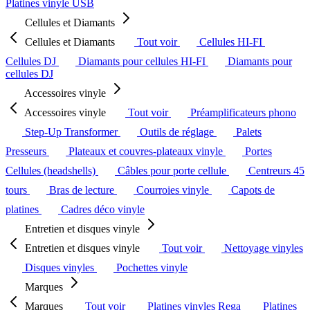
Platines vinyle USB
Cellules et Diamants
Cellules et Diamants
Tout voir
Cellules HI-FI
Cellules DJ
Diamants pour cellules HI-FI
Diamants pour
cellules DJ
Accessoires vinyle
Accessoires vinyle
Tout voir
Préamplificateurs phono
Step-Up Transformer
Outils de réglage
Palets
Presseurs
Plateaux et couvres-plateaux vinyle
Portes
Cellules (headshells)
Câbles pour porte cellule
Centreurs 45
tours
Bras de lecture
Courroies vinyle
Capots de
platines
Cadres déco vinyle
Entretien et disques vinyle
Entretien et disques vinyle
Tout voir
Nettoyage vinyles
Disques vinyles
Pochettes vinyle
Marques
Marques
Tout voir
Platines vinyles Rega
Platines