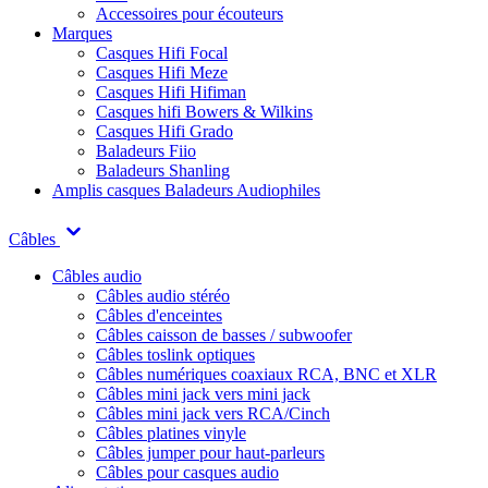
Accessoires pour écouteurs
Marques
Casques Hifi Focal
Casques Hifi Meze
Casques Hifi Hifiman
Casques hifi Bowers & Wilkins
Casques Hifi Grado
Baladeurs Fiio
Baladeurs Shanling
Amplis casques
Baladeurs Audiophiles
Câbles
Câbles audio
Câbles audio stéréo
Câbles d'enceintes
Câbles caisson de basses / subwoofer
Câbles toslink optiques
Câbles numériques coaxiaux RCA, BNC et XLR
Câbles mini jack vers mini jack
Câbles mini jack vers RCA/Cinch
Câbles platines vinyle
Câbles jumper pour haut-parleurs
Câbles pour casques audio