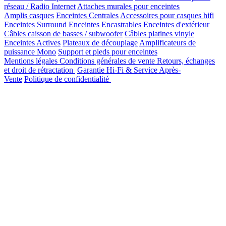
réseau / Radio Internet
Attaches murales pour enceintes
Amplis casques
Enceintes Centrales
Accessoires pour casques hifi
Enceintes Surround
Enceintes Encastrables
Enceintes d'extérieur
Câbles caisson de basses / subwoofer
Câbles platines vinyle
Enceintes Actives
Plateaux de découplage
Amplificateurs de
puissance Mono
Support et pieds pour enceintes
Mentions légales
Conditions générales de vente
Retours, échanges
et droit de rétractation
Garantie Hi-Fi & Service Après-
Vente
Politique de confidentialité