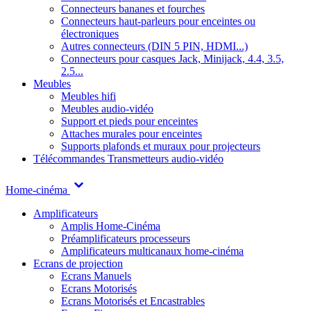
Connecteurs bananes et fourches
Connecteurs haut-parleurs pour enceintes ou
électroniques
Autres connecteurs (DIN 5 PIN, HDMI...)
Connecteurs pour casques Jack, Minijack, 4.4, 3.5,
2.5...
Meubles
Meubles hifi
Meubles audio-vidéo
Support et pieds pour enceintes
Attaches murales pour enceintes
Supports plafonds et muraux pour projecteurs
Télécommandes
Transmetteurs audio-vidéo
Home-cinéma
Amplificateurs
Amplis Home-Cinéma
Préamplificateurs processeurs
Amplificateurs multicanaux home-cinéma
Ecrans de projection
Ecrans Manuels
Ecrans Motorisés
Ecrans Motorisés et Encastrables