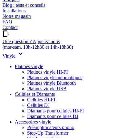
Blog : tests et conseils
Installations
Notre magasin
FAQ
Contact
Une question ? Appelez-nous
(mar-sam, 10h-12h30 et 14h-18h30)
Vinyle
Platines vinyle
Platines vinyle HI-FI
Platines vinyle automatiques
Platines vinyle Bluetooth
Platines vinyle USB
Cellules et Diamants
Cellules HI-FI
Cellules DJ
Diamants pour cellules HI-FI
Diamants pour cellules DJ
Accessoires vinyle
Préamplificateurs phono
Step-Up Transformer