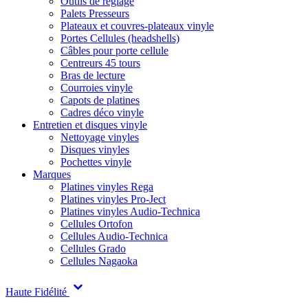
Outils de réglage
Palets Presseurs
Plateaux et couvres-plateaux vinyle
Portes Cellules (headshells)
Câbles pour porte cellule
Centreurs 45 tours
Bras de lecture
Courroies vinyle
Capots de platines
Cadres déco vinyle
Entretien et disques vinyle
Nettoyage vinyles
Disques vinyles
Pochettes vinyle
Marques
Platines vinyles Rega
Platines vinyles Pro-Ject
Platines vinyles Audio-Technica
Cellules Ortofon
Cellules Audio-Technica
Cellules Grado
Cellules Nagaoka
Haute Fidélité