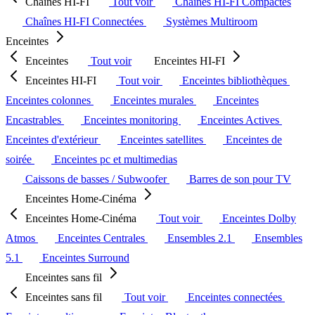
Chaînes HI-FI
Tout voir
Chaînes HI-FI Compactes
Chaînes HI-FI Connectées
Systèmes Multiroom
Enceintes
Enceintes
Tout voir
Enceintes HI-FI
Enceintes HI-FI
Tout voir
Enceintes bibliothèques
Enceintes colonnes
Enceintes murales
Enceintes
Encastrables
Enceintes monitoring
Enceintes Actives
Enceintes d'extérieur
Enceintes satellites
Enceintes de
soirée
Enceintes pc et multimedias
Caissons de basses / Subwoofer
Barres de son pour TV
Enceintes Home-Cinéma
Enceintes Home-Cinéma
Tout voir
Enceintes Dolby
Atmos
Enceintes Centrales
Ensembles 2.1
Ensembles
5.1
Enceintes Surround
Enceintes sans fil
Enceintes sans fil
Tout voir
Enceintes connectées