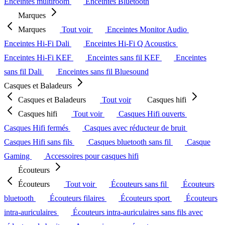
Enceintes multiroom
Enceintes Bluetooth
Marques
Marques
Tout voir
Enceintes Monitor Audio
Enceintes Hi-Fi Dali
Enceintes Hi-Fi Q Acoustics
Enceintes Hi-Fi KEF
Enceintes sans fil KEF
Enceintes
sans fil Dali
Enceintes sans fil Bluesound
Casques et Baladeurs
Casques et Baladeurs
Tout voir
Casques hifi
Casques hifi
Tout voir
Casques Hifi ouverts
Casques Hifi fermés
Casques avec réducteur de bruit
Casques Hifi sans fils
Casques bluetooth sans fil
Casque
Gaming
Accessoires pour casques hifi
Écouteurs
Écouteurs
Tout voir
Écouteurs sans fil
Écouteurs
bluetooth
Écouteurs filaires
Écouteurs sport
Écouteurs
intra-auriculaires
Écouteurs intra-auriculaires sans fils avec