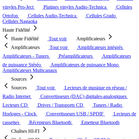
vinyles Pro-Ject
Platines vinyles Audio-Technica
Cellules
Ortofon
Cellules Audio-Technica
Cellules Grado
Cellules Nagaoka
Haute Fidélité
Haute Fidélité
Tout voir
Amplificateurs
Amplificateurs
Tout voir
Amplificateurs intégrés
Amplificateurs - Tuners
Préamplificateurs
Amplificateurs
de puissance Stéréo
Amplificateurs de puissance Mono
Amplificateurs Multicanaux
Sources
Sources
Tout voir
Lecteurs de musique en réseau /
Radio Internet
Convertisseurs (DAC) digitales-analogiques
Lecteurs CD
Drives / Transports CD
Tuners / Radio
Horloges - Clock
Convertisseurs USB / SPDIF
Lecteurs de
cassettes
Récepteurs Bluetooth
Emetteur Bluetooth
Chaînes HI-FI