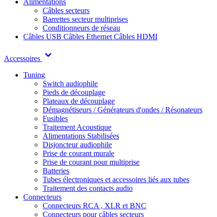
Alimentations
Câbles secteurs
Barrettes secteur multiprises
Conditionneurs de réseau
Câbles USB
Câbles Ethernet
Câbles HDMI
Accessoires
Tuning
Switch audiophile
Pieds de découplage
Plateaux de découplage
Démagnétiseurs / Générateurs d'ondes / Résonateurs
Fusibles
Traitement Acoustique
Alimentations Stabilisées
Disjoncteur audiophile
Prise de courant murale
Prise de courant pour multiprise
Batteries
Tubes électroniques et accessoires liés aux tubes
Traitement des contacts audio
Connecteurs
Connecteurs RCA , XLR et BNC
Connecteurs pour câbles secteurs