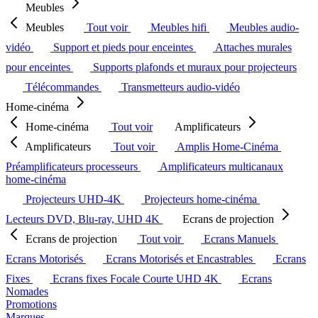
Meubles
Meubles
Tout voir
Meubles hifi
Meubles audio-
vidéo
Support et pieds pour enceintes
Attaches murales
pour enceintes
Supports plafonds et muraux pour projecteurs
Télécommandes
Transmetteurs audio-vidéo
Home-cinéma
Home-cinéma
Tout voir
Amplificateurs
Amplificateurs
Tout voir
Amplis Home-Cinéma
Préamplificateurs processeurs
Amplificateurs multicanaux
home-cinéma
Projecteurs UHD-4K
Projecteurs home-cinéma
Lecteurs DVD, Blu-ray, UHD 4K
Ecrans de projection
Ecrans de projection
Tout voir
Ecrans Manuels
Ecrans Motorisés
Ecrans Motorisés et Encastrables
Ecrans
Fixes
Ecrans fixes Focale Courte UHD 4K
Ecrans
Nomades
Promotions
Marques