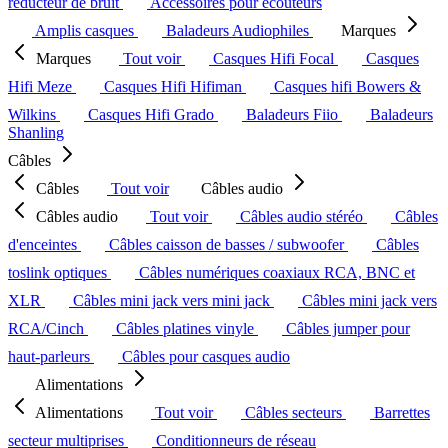
réducteur de bruit
Accessoires pour écouteurs
Amplis casques
Baladeurs Audiophiles
Marques
Marques
Tout voir
Casques Hifi Focal
Casques
Hifi Meze
Casques Hifi Hifiman
Casques hifi Bowers &
Wilkins
Casques Hifi Grado
Baladeurs Fiio
Baladeurs
Shanling
Câbles
Câbles
Tout voir
Câbles audio
Câbles audio
Tout voir
Câbles audio stéréo
Câbles
d'enceintes
Câbles caisson de basses / subwoofer
Câbles
toslink optiques
Câbles numériques coaxiaux RCA, BNC et
XLR
Câbles mini jack vers mini jack
Câbles mini jack vers
RCA/Cinch
Câbles platines vinyle
Câbles jumper pour
haut-parleurs
Câbles pour casques audio
Alimentations
Alimentations
Tout voir
Câbles secteurs
Barrettes
secteur multiprises
Conditionneurs de réseau