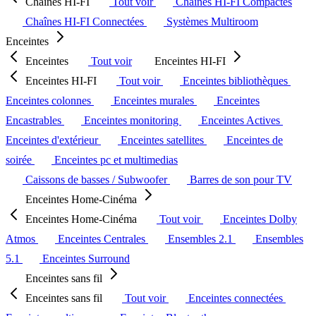
Chaînes HI-FI
Tout voir
Chaînes HI-FI Compactes
Chaînes HI-FI Connectées
Systèmes Multiroom
Enceintes
Enceintes
Tout voir
Enceintes HI-FI
Enceintes HI-FI
Tout voir
Enceintes bibliothèques
Enceintes colonnes
Enceintes murales
Enceintes
Encastrables
Enceintes monitoring
Enceintes Actives
Enceintes d'extérieur
Enceintes satellites
Enceintes de
soirée
Enceintes pc et multimedias
Caissons de basses / Subwoofer
Barres de son pour TV
Enceintes Home-Cinéma
Enceintes Home-Cinéma
Tout voir
Enceintes Dolby
Atmos
Enceintes Centrales
Ensembles 2.1
Ensembles
5.1
Enceintes Surround
Enceintes sans fil
Enceintes sans fil
Tout voir
Enceintes connectées