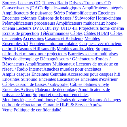
Sources
Lecteurs CD
Tuners / Radio
Drives / Transports CD
Convertisseurs (DAC) digitales-analogiques
Amplificateurs intégrés
Amplificateurs de puissance Stéréo
Préamplificateurs
Enceintes
Enceintes colonnes
Caissons de basses / Subwoofer
Home-cinéma
Préamplificateurs processeurs
Amplificateurs multicanaux home-
cinéma
Lecteurs DVD, Blu-ray, UHD 4K
Projecteurs home-cinéma
Ecrans de projection
Télécommandes
Câbles
Câbles HDMI
Câbles
d'enceintes
Accessoires
Casques et Baladeurs
Meubles
Ensembles 5.1
Écouteurs intra-auriculaires
Casques avec réducteur
de bruit
Casques Hifi sans fils
Meubles audio-vidéo
Supports
plafonds et muraux pour projecteurs
Barrettes secteur multiprises
Pieds de découplage
Démagnétiseurs / Générateurs d'ondes /
Résonateurs
Amplificateurs Multicanaux
Lecteurs de musique en
réseau / Radio Internet
Attaches murales pour enceintes
Amplis casques
Enceintes Centrales
Accessoires pour casques hifi
Enceintes Surround
Enceintes Encastrables
Enceintes d'extérieur
Câbles caisson de basses / subwoofer
Câbles platines vinyle
Enceintes Actives
Plateaux de découplage
Amplificateurs de
puissance Mono
Support et pieds pour enceintes
Mentions légales
Conditions générales de vente
Retours, échanges
et droit de rétractation
Garantie Hi-Fi & Service Après-
Vente
Politique de confidentialité