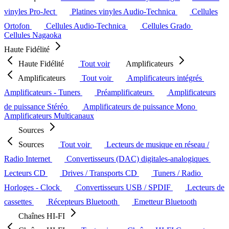
vinyles Pro-Ject
Platines vinyles Audio-Technica
Cellules
Ortofon
Cellules Audio-Technica
Cellules Grado
Cellules Nagaoka
Haute Fidélité
Haute Fidélité
Tout voir
Amplificateurs
Amplificateurs
Tout voir
Amplificateurs intégrés
Amplificateurs - Tuners
Préamplificateurs
Amplificateurs
de puissance Stéréo
Amplificateurs de puissance Mono
Amplificateurs Multicanaux
Sources
Sources
Tout voir
Lecteurs de musique en réseau /
Radio Internet
Convertisseurs (DAC) digitales-analogiques
Lecteurs CD
Drives / Transports CD
Tuners / Radio
Horloges - Clock
Convertisseurs USB / SPDIF
Lecteurs de
cassettes
Récepteurs Bluetooth
Emetteur Bluetooth
Chaînes HI-FI