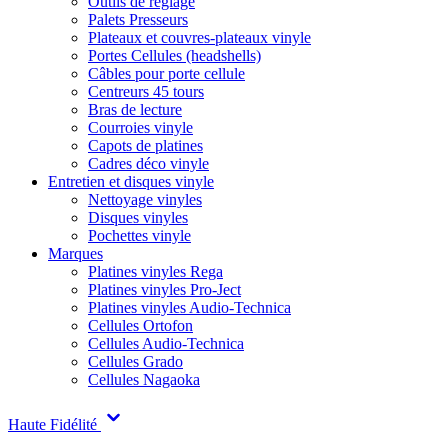
Outils de réglage
Palets Presseurs
Plateaux et couvres-plateaux vinyle
Portes Cellules (headshells)
Câbles pour porte cellule
Centreurs 45 tours
Bras de lecture
Courroies vinyle
Capots de platines
Cadres déco vinyle
Entretien et disques vinyle
Nettoyage vinyles
Disques vinyles
Pochettes vinyle
Marques
Platines vinyles Rega
Platines vinyles Pro-Ject
Platines vinyles Audio-Technica
Cellules Ortofon
Cellules Audio-Technica
Cellules Grado
Cellules Nagaoka
Haute Fidélité