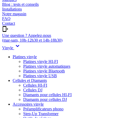
Blog : tests et conseils
Installations
Notre magasin
FAQ
Contact
Une question ? Appelez-nous
(mar-sam, 10h-12h30 et 14h-18h30)
Vinyle
Platines vinyle
Platines vinyle HI-FI
Platines vinyle automatiques
Platines vinyle Bluetooth
Platines vinyle USB
Cellules et Diamants
Cellules HI-FI
Cellules DJ
Diamants pour cellules HI-FI
Diamants pour cellules DJ
Accessoires vinyle
Préamplificateurs phono
Step-Up Transformer