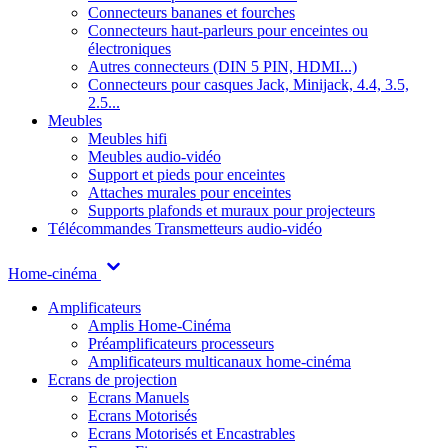
Connecteurs bananes et fourches
Connecteurs haut-parleurs pour enceintes ou
électroniques
Autres connecteurs (DIN 5 PIN, HDMI...)
Connecteurs pour casques Jack, Minijack, 4.4, 3.5,
2.5...
Meubles
Meubles hifi
Meubles audio-vidéo
Support et pieds pour enceintes
Attaches murales pour enceintes
Supports plafonds et muraux pour projecteurs
Télécommandes
Transmetteurs audio-vidéo
Home-cinéma
Amplificateurs
Amplis Home-Cinéma
Préamplificateurs processeurs
Amplificateurs multicanaux home-cinéma
Ecrans de projection
Ecrans Manuels
Ecrans Motorisés
Ecrans Motorisés et Encastrables