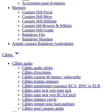
Accessoires pour écouteurs
Marques
Casques Hifi Focal
Casques Hifi Meze
Casques Hifi Hifiman
Casques hifi Bowers & Wilkins
Casques Hifi Grado
Baladeurs Fiio
Baladeurs Shanling
Amplis casques
Baladeurs Audiophiles
Câbles
Câbles audio
Câbles audio stéréo
Câbles d'enceintes
Câbles caisson de basses / subwoofer
Câbles toslink optiques
Câbles numériques coaxiaux RCA, BNC et XLR
Câbles mini jack vers mini jack
Câbles mini jack vers RCA/Cinch
Câbles platines vinyle
Câbles jumper pour haut-parleurs
Câbles pour casques audio