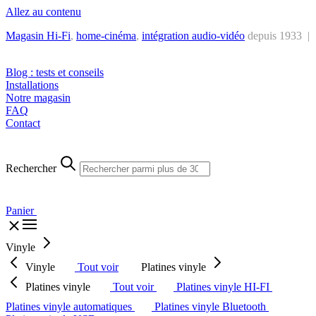
Allez au contenu
Magasin Hi-Fi
,
home-cinéma
,
intégra
tion audio-vidéo
depuis 1933 |
Tél. : +32 2 538 44 51 (mar-sam, 10h-12h30 et 14h-18h30)
Blog : tests et conseils
Installations
Notre magasin
FAQ
Contact
Rechercher
Panier
Vinyle
Vinyle
Tout voir
Platines vinyle
Platines vinyle
Tout voir
Platines vinyle HI-FI
Platines vinyle automatiques
Platines vinyle Bluetooth