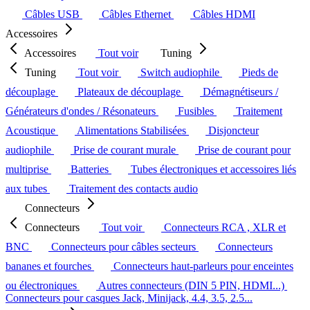
Câbles USB
Câbles Ethernet
Câbles HDMI
Accessoires
Accessoires
Tout voir
Tuning
Tuning
Tout voir
Switch audiophile
Pieds de
découplage
Plateaux de découplage
Démagnétiseurs /
Générateurs d'ondes / Résonateurs
Fusibles
Traitement
Acoustique
Alimentations Stabilisées
Disjoncteur
audiophile
Prise de courant murale
Prise de courant pour
multiprise
Batteries
Tubes électroniques et accessoires liés
aux tubes
Traitement des contacts audio
Connecteurs
Connecteurs
Tout voir
Connecteurs RCA , XLR et
BNC
Connecteurs pour câbles secteurs
Connecteurs
bananes et fourches
Connecteurs haut-parleurs pour enceintes
ou électroniques
Autres connecteurs (DIN 5 PIN, HDMI...)
Connecteurs pour casques Jack, Minijack, 4.4, 3.5, 2.5...