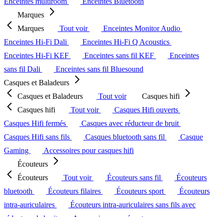
Enceintes multiroom
Enceintes Bluetooth
Marques
Marques
Tout voir
Enceintes Monitor Audio
Enceintes Hi-Fi Dali
Enceintes Hi-Fi Q Acoustics
Enceintes Hi-Fi KEF
Enceintes sans fil KEF
Enceintes
sans fil Dali
Enceintes sans fil Bluesound
Casques et Baladeurs
Casques et Baladeurs
Tout voir
Casques hifi
Casques hifi
Tout voir
Casques Hifi ouverts
Casques Hifi fermés
Casques avec réducteur de bruit
Casques Hifi sans fils
Casques bluetooth sans fil
Casque
Gaming
Accessoires pour casques hifi
Écouteurs
Écouteurs
Tout voir
Écouteurs sans fil
Écouteurs
bluetooth
Écouteurs filaires
Écouteurs sport
Écouteurs
intra-auriculaires
Écouteurs intra-auriculaires sans fils avec