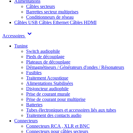
Alimentations
Câbles secteurs
Barrettes secteur multiprises
Conditionneurs de réseau
Câbles USB
Câbles Ethernet
Câbles HDMI
Accessoires
Tuning
Switch audiophile
Pieds de découplage
Plateaux de découplage
Démagnétiseurs / Générateurs d'ondes / Résonateurs
Fusibles
Traitement Acoustique
Alimentations Stabilisées
Disjoncteur audiophile
Prise de courant murale
Prise de courant pour multiprise
Batteries
Tubes électroniques et accessoires liés aux tubes
Traitement des contacts audio
Connecteurs
Connecteurs RCA , XLR et BNC
Connecteurs pour câbles secteurs