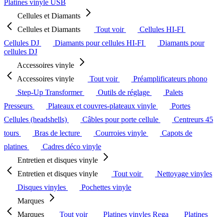
Platines vinyle USB
Cellules et Diamants
Cellules et Diamants
Tout voir
Cellules HI-FI
Cellules DJ
Diamants pour cellules HI-FI
Diamants pour
cellules DJ
Accessoires vinyle
Accessoires vinyle
Tout voir
Préamplificateurs phono
Step-Up Transformer
Outils de réglage
Palets
Presseurs
Plateaux et couvres-plateaux vinyle
Portes
Cellules (headshells)
Câbles pour porte cellule
Centreurs 45
tours
Bras de lecture
Courroies vinyle
Capots de
platines
Cadres déco vinyle
Entretien et disques vinyle
Entretien et disques vinyle
Tout voir
Nettoyage vinyles
Disques vinyles
Pochettes vinyle
Marques
Marques
Tout voir
Platines vinyles Rega
Platines