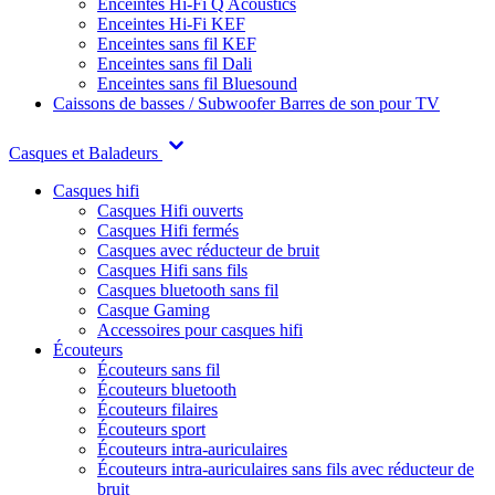
Enceintes Hi-Fi Q Acoustics
Enceintes Hi-Fi KEF
Enceintes sans fil KEF
Enceintes sans fil Dali
Enceintes sans fil Bluesound
Caissons de basses / Subwoofer
Barres de son pour TV
Casques et Baladeurs
Casques hifi
Casques Hifi ouverts
Casques Hifi fermés
Casques avec réducteur de bruit
Casques Hifi sans fils
Casques bluetooth sans fil
Casque Gaming
Accessoires pour casques hifi
Écouteurs
Écouteurs sans fil
Écouteurs bluetooth
Écouteurs filaires
Écouteurs sport
Écouteurs intra-auriculaires
Écouteurs intra-auriculaires sans fils avec réducteur de
bruit