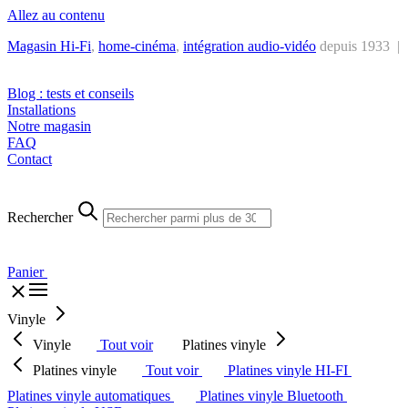
Allez au contenu
Magasin Hi-Fi
,
home-cinéma
,
intégra
tion audio-vidéo
depuis 1933 |
Tél. : +32 2 538 44 51 (mar-sam, 10h-12h30 et 14h-18h30)
Blog : tests et conseils
Installations
Notre magasin
FAQ
Contact
Rechercher
Panier
Vinyle
Vinyle
Tout voir
Platines vinyle
Platines vinyle
Tout voir
Platines vinyle HI-FI
Platines vinyle automatiques
Platines vinyle Bluetooth