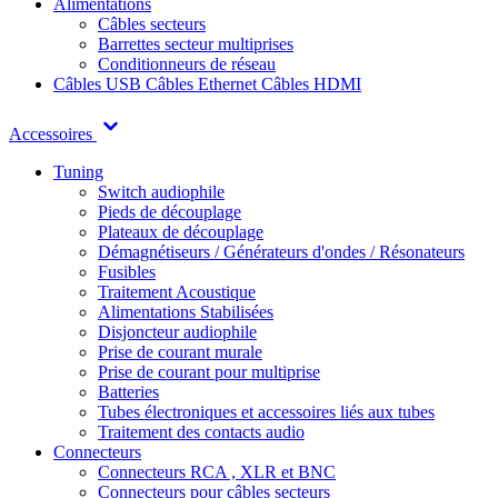
Alimentations
Câbles secteurs
Barrettes secteur multiprises
Conditionneurs de réseau
Câbles USB
Câbles Ethernet
Câbles HDMI
Accessoires
Tuning
Switch audiophile
Pieds de découplage
Plateaux de découplage
Démagnétiseurs / Générateurs d'ondes / Résonateurs
Fusibles
Traitement Acoustique
Alimentations Stabilisées
Disjoncteur audiophile
Prise de courant murale
Prise de courant pour multiprise
Batteries
Tubes électroniques et accessoires liés aux tubes
Traitement des contacts audio
Connecteurs
Connecteurs RCA , XLR et BNC
Connecteurs pour câbles secteurs