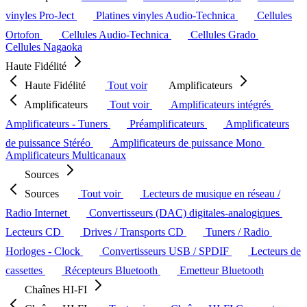
vinyles Pro-Ject
Platines vinyles Audio-Technica
Cellules
Ortofon
Cellules Audio-Technica
Cellules Grado
Cellules Nagaoka
Haute Fidélité
Haute Fidélité
Tout voir
Amplificateurs
Amplificateurs
Tout voir
Amplificateurs intégrés
Amplificateurs - Tuners
Préamplificateurs
Amplificateurs
de puissance Stéréo
Amplificateurs de puissance Mono
Amplificateurs Multicanaux
Sources
Sources
Tout voir
Lecteurs de musique en réseau /
Radio Internet
Convertisseurs (DAC) digitales-analogiques
Lecteurs CD
Drives / Transports CD
Tuners / Radio
Horloges - Clock
Convertisseurs USB / SPDIF
Lecteurs de
cassettes
Récepteurs Bluetooth
Emetteur Bluetooth
Chaînes HI-FI