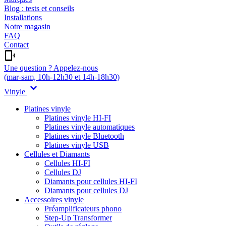
Blog : tests et conseils
Installations
Notre magasin
FAQ
Contact
Une question ? Appelez-nous
(mar-sam, 10h-12h30 et 14h-18h30)
Vinyle
Platines vinyle
Platines vinyle HI-FI
Platines vinyle automatiques
Platines vinyle Bluetooth
Platines vinyle USB
Cellules et Diamants
Cellules HI-FI
Cellules DJ
Diamants pour cellules HI-FI
Diamants pour cellules DJ
Accessoires vinyle
Préamplificateurs phono
Step-Up Transformer