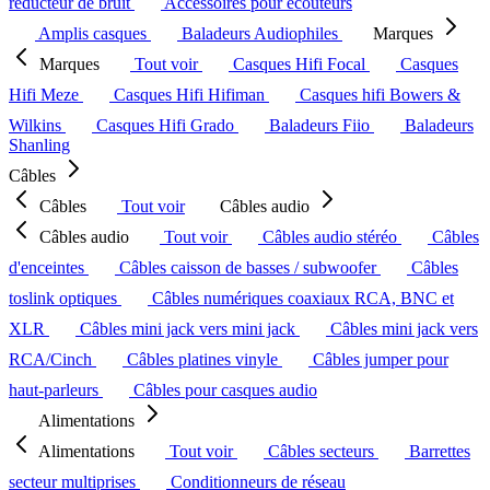
réducteur de bruit
Accessoires pour écouteurs
Amplis casques
Baladeurs Audiophiles
Marques
Marques
Tout voir
Casques Hifi Focal
Casques
Hifi Meze
Casques Hifi Hifiman
Casques hifi Bowers &
Wilkins
Casques Hifi Grado
Baladeurs Fiio
Baladeurs
Shanling
Câbles
Câbles
Tout voir
Câbles audio
Câbles audio
Tout voir
Câbles audio stéréo
Câbles
d'enceintes
Câbles caisson de basses / subwoofer
Câbles
toslink optiques
Câbles numériques coaxiaux RCA, BNC et
XLR
Câbles mini jack vers mini jack
Câbles mini jack vers
RCA/Cinch
Câbles platines vinyle
Câbles jumper pour
haut-parleurs
Câbles pour casques audio
Alimentations
Alimentations
Tout voir
Câbles secteurs
Barrettes
secteur multiprises
Conditionneurs de réseau