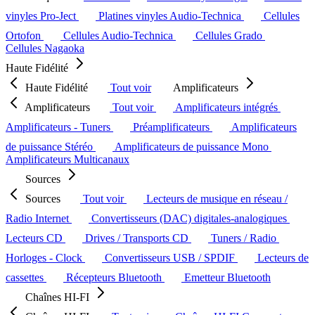
vinyles Pro-Ject
Platines vinyles Audio-Technica
Cellules
Ortofon
Cellules Audio-Technica
Cellules Grado
Cellules Nagaoka
Haute Fidélité
Haute Fidélité
Tout voir
Amplificateurs
Amplificateurs
Tout voir
Amplificateurs intégrés
Amplificateurs - Tuners
Préamplificateurs
Amplificateurs
de puissance Stéréo
Amplificateurs de puissance Mono
Amplificateurs Multicanaux
Sources
Sources
Tout voir
Lecteurs de musique en réseau /
Radio Internet
Convertisseurs (DAC) digitales-analogiques
Lecteurs CD
Drives / Transports CD
Tuners / Radio
Horloges - Clock
Convertisseurs USB / SPDIF
Lecteurs de
cassettes
Récepteurs Bluetooth
Emetteur Bluetooth
Chaînes HI-FI