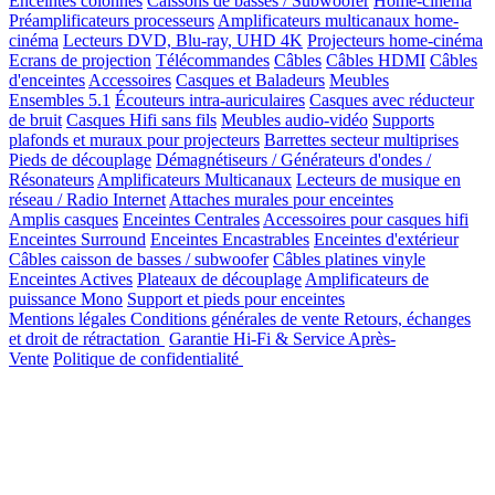
Enceintes colonnes
Caissons de basses / Subwoofer
Home-cinéma
Préamplificateurs processeurs
Amplificateurs multicanaux home-
cinéma
Lecteurs DVD, Blu-ray, UHD 4K
Projecteurs home-cinéma
Ecrans de projection
Télécommandes
Câbles
Câbles HDMI
Câbles
d'enceintes
Accessoires
Casques et Baladeurs
Meubles
Ensembles 5.1
Écouteurs intra-auriculaires
Casques avec réducteur
de bruit
Casques Hifi sans fils
Meubles audio-vidéo
Supports
plafonds et muraux pour projecteurs
Barrettes secteur multiprises
Pieds de découplage
Démagnétiseurs / Générateurs d'ondes /
Résonateurs
Amplificateurs Multicanaux
Lecteurs de musique en
réseau / Radio Internet
Attaches murales pour enceintes
Amplis casques
Enceintes Centrales
Accessoires pour casques hifi
Enceintes Surround
Enceintes Encastrables
Enceintes d'extérieur
Câbles caisson de basses / subwoofer
Câbles platines vinyle
Enceintes Actives
Plateaux de découplage
Amplificateurs de
puissance Mono
Support et pieds pour enceintes
Mentions légales
Conditions générales de vente
Retours, échanges
et droit de rétractation
Garantie Hi-Fi & Service Après-
Vente
Politique de confidentialité