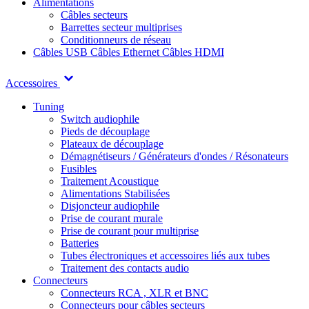
Alimentations
Câbles secteurs
Barrettes secteur multiprises
Conditionneurs de réseau
Câbles USB
Câbles Ethernet
Câbles HDMI
Accessoires
Tuning
Switch audiophile
Pieds de découplage
Plateaux de découplage
Démagnétiseurs / Générateurs d'ondes / Résonateurs
Fusibles
Traitement Acoustique
Alimentations Stabilisées
Disjoncteur audiophile
Prise de courant murale
Prise de courant pour multiprise
Batteries
Tubes électroniques et accessoires liés aux tubes
Traitement des contacts audio
Connecteurs
Connecteurs RCA , XLR et BNC
Connecteurs pour câbles secteurs