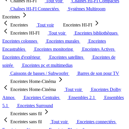
Chaînes HI-FI
Tout voir
Chaînes HI-FI Compactes
Chaînes HI-FI Connectées
Systèmes Multiroom
Enceintes
Enceintes
Tout voir
Enceintes HI-FI
Enceintes HI-FI
Tout voir
Enceintes bibliothèques
Enceintes colonnes
Enceintes murales
Enceintes
Encastrables
Enceintes monitoring
Enceintes Actives
Enceintes d'extérieur
Enceintes satellites
Enceintes de
soirée
Enceintes pc et multimedias
Caissons de basses / Subwoofer
Barres de son pour TV
Enceintes Home-Cinéma
Enceintes Home-Cinéma
Tout voir
Enceintes Dolby
Atmos
Enceintes Centrales
Ensembles 2.1
Ensembles
5.1
Enceintes Surround
Enceintes sans fil
Enceintes sans fil
Tout voir
Enceintes connectées