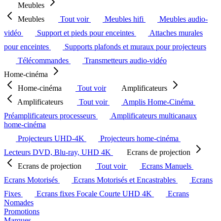
Meubles
Meubles
Tout voir
Meubles hifi
Meubles audio-
vidéo
Support et pieds pour enceintes
Attaches murales
pour enceintes
Supports plafonds et muraux pour projecteurs
Télécommandes
Transmetteurs audio-vidéo
Home-cinéma
Home-cinéma
Tout voir
Amplificateurs
Amplificateurs
Tout voir
Amplis Home-Cinéma
Préamplificateurs processeurs
Amplificateurs multicanaux
home-cinéma
Projecteurs UHD-4K
Projecteurs home-cinéma
Lecteurs DVD, Blu-ray, UHD 4K
Ecrans de projection
Ecrans de projection
Tout voir
Ecrans Manuels
Ecrans Motorisés
Ecrans Motorisés et Encastrables
Ecrans
Fixes
Ecrans fixes Focale Courte UHD 4K
Ecrans
Nomades
Promotions
Marques