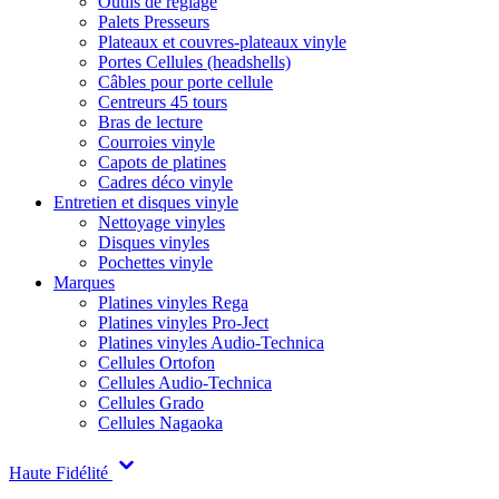
Outils de réglage
Palets Presseurs
Plateaux et couvres-plateaux vinyle
Portes Cellules (headshells)
Câbles pour porte cellule
Centreurs 45 tours
Bras de lecture
Courroies vinyle
Capots de platines
Cadres déco vinyle
Entretien et disques vinyle
Nettoyage vinyles
Disques vinyles
Pochettes vinyle
Marques
Platines vinyles Rega
Platines vinyles Pro-Ject
Platines vinyles Audio-Technica
Cellules Ortofon
Cellules Audio-Technica
Cellules Grado
Cellules Nagaoka
Haute Fidélité