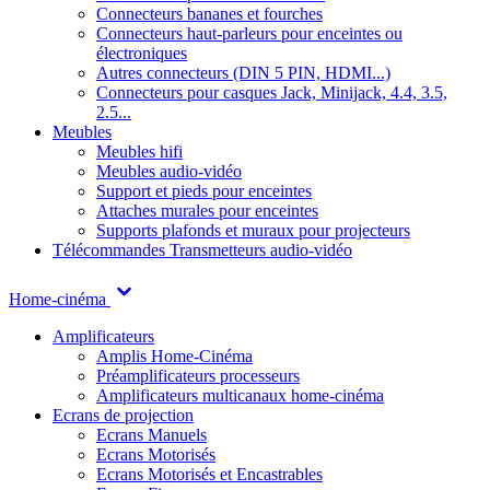
Connecteurs bananes et fourches
Connecteurs haut-parleurs pour enceintes ou
électroniques
Autres connecteurs (DIN 5 PIN, HDMI...)
Connecteurs pour casques Jack, Minijack, 4.4, 3.5,
2.5...
Meubles
Meubles hifi
Meubles audio-vidéo
Support et pieds pour enceintes
Attaches murales pour enceintes
Supports plafonds et muraux pour projecteurs
Télécommandes
Transmetteurs audio-vidéo
Home-cinéma
Amplificateurs
Amplis Home-Cinéma
Préamplificateurs processeurs
Amplificateurs multicanaux home-cinéma
Ecrans de projection
Ecrans Manuels
Ecrans Motorisés
Ecrans Motorisés et Encastrables