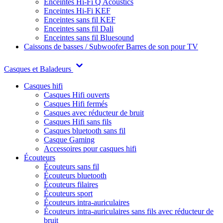
Enceintes Hi-Fi Q Acoustics
Enceintes Hi-Fi KEF
Enceintes sans fil KEF
Enceintes sans fil Dali
Enceintes sans fil Bluesound
Caissons de basses / Subwoofer
Barres de son pour TV
Casques et Baladeurs
Casques hifi
Casques Hifi ouverts
Casques Hifi fermés
Casques avec réducteur de bruit
Casques Hifi sans fils
Casques bluetooth sans fil
Casque Gaming
Accessoires pour casques hifi
Écouteurs
Écouteurs sans fil
Écouteurs bluetooth
Écouteurs filaires
Écouteurs sport
Écouteurs intra-auriculaires
Écouteurs intra-auriculaires sans fils avec réducteur de
bruit