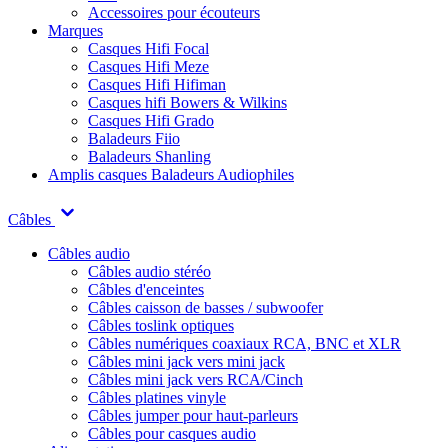
Accessoires pour écouteurs
Marques
Casques Hifi Focal
Casques Hifi Meze
Casques Hifi Hifiman
Casques hifi Bowers & Wilkins
Casques Hifi Grado
Baladeurs Fiio
Baladeurs Shanling
Amplis casques
Baladeurs Audiophiles
Câbles
Câbles audio
Câbles audio stéréo
Câbles d'enceintes
Câbles caisson de basses / subwoofer
Câbles toslink optiques
Câbles numériques coaxiaux RCA, BNC et XLR
Câbles mini jack vers mini jack
Câbles mini jack vers RCA/Cinch
Câbles platines vinyle
Câbles jumper pour haut-parleurs
Câbles pour casques audio