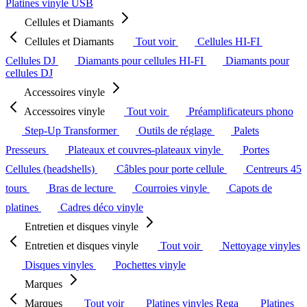
Platines vinyle USB
Cellules et Diamants
Cellules et Diamants
Tout voir
Cellules HI-FI
Cellules DJ
Diamants pour cellules HI-FI
Diamants pour
cellules DJ
Accessoires vinyle
Accessoires vinyle
Tout voir
Préamplificateurs phono
Step-Up Transformer
Outils de réglage
Palets
Presseurs
Plateaux et couvres-plateaux vinyle
Portes
Cellules (headshells)
Câbles pour porte cellule
Centreurs 45
tours
Bras de lecture
Courroies vinyle
Capots de
platines
Cadres déco vinyle
Entretien et disques vinyle
Entretien et disques vinyle
Tout voir
Nettoyage vinyles
Disques vinyles
Pochettes vinyle
Marques
Marques
Tout voir
Platines vinyles Rega
Platines