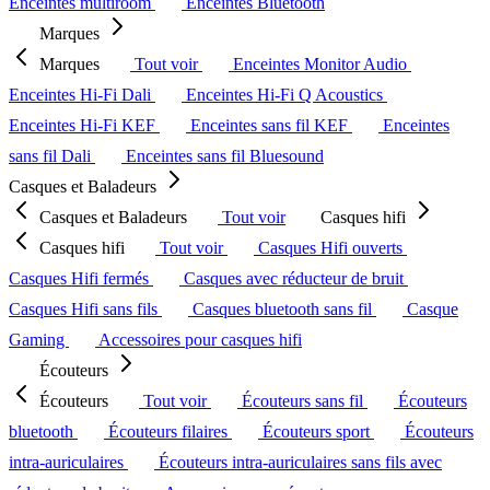
Enceintes multiroom
Enceintes Bluetooth
Marques
Marques
Tout voir
Enceintes Monitor Audio
Enceintes Hi-Fi Dali
Enceintes Hi-Fi Q Acoustics
Enceintes Hi-Fi KEF
Enceintes sans fil KEF
Enceintes
sans fil Dali
Enceintes sans fil Bluesound
Casques et Baladeurs
Casques et Baladeurs
Tout voir
Casques hifi
Casques hifi
Tout voir
Casques Hifi ouverts
Casques Hifi fermés
Casques avec réducteur de bruit
Casques Hifi sans fils
Casques bluetooth sans fil
Casque
Gaming
Accessoires pour casques hifi
Écouteurs
Écouteurs
Tout voir
Écouteurs sans fil
Écouteurs
bluetooth
Écouteurs filaires
Écouteurs sport
Écouteurs
intra-auriculaires
Écouteurs intra-auriculaires sans fils avec