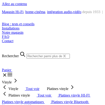
Allez au contenu
Magasin Hi-Fi
,
home-cinéma
,
intégra
tion audio-vidéo
depuis 1933 |
Tél. : +32 2 538 44 51 (mar-sam, 10h-12h30 et 14h-18h30)
Blog : tests et conseils
Installations
Notre magasin
FAQ
Contact
Rechercher
Panier
Vinyle
Vinyle
Tout voir
Platines vinyle
Platines vinyle
Tout voir
Platines vinyle HI-FI
Platines vinyle automatiques
Platines vinyle Bluetooth