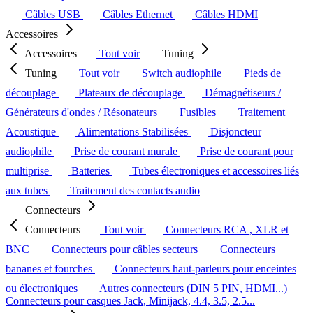
Câbles USB
Câbles Ethernet
Câbles HDMI
Accessoires
Accessoires
Tout voir
Tuning
Tuning
Tout voir
Switch audiophile
Pieds de
découplage
Plateaux de découplage
Démagnétiseurs /
Générateurs d'ondes / Résonateurs
Fusibles
Traitement
Acoustique
Alimentations Stabilisées
Disjoncteur
audiophile
Prise de courant murale
Prise de courant pour
multiprise
Batteries
Tubes électroniques et accessoires liés
aux tubes
Traitement des contacts audio
Connecteurs
Connecteurs
Tout voir
Connecteurs RCA , XLR et
BNC
Connecteurs pour câbles secteurs
Connecteurs
bananes et fourches
Connecteurs haut-parleurs pour enceintes
ou électroniques
Autres connecteurs (DIN 5 PIN, HDMI...)
Connecteurs pour casques Jack, Minijack, 4.4, 3.5, 2.5...