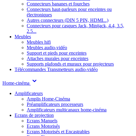
Connecteurs bananes et fourches
Connecteurs haut-parleurs pour enceintes ou
électroniques
Autres connecteurs (DIN 5 PIN, HDMI...)
Connecteurs pour casques Jack, Minijack, 4.4, 3.5,
2.5...
Meubles
Meubles hifi
Meubles audio-vidéo
Support et pieds pour enceintes
Attaches murales pour enceintes
Supports plafonds et muraux pour projecteurs
Télécommandes
Transmetteurs audio-vidéo
Home-cinéma
Amplificateurs
Amplis Home-Cinéma
Préamplificateurs processeurs
Amplificateurs multicanaux home-cinéma
Ecrans de projection
Ecrans Manuels
Ecrans Motorisés
Ecrans Motorisés et Encastrables