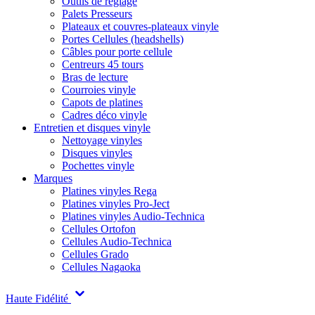
Outils de réglage
Palets Presseurs
Plateaux et couvres-plateaux vinyle
Portes Cellules (headshells)
Câbles pour porte cellule
Centreurs 45 tours
Bras de lecture
Courroies vinyle
Capots de platines
Cadres déco vinyle
Entretien et disques vinyle
Nettoyage vinyles
Disques vinyles
Pochettes vinyle
Marques
Platines vinyles Rega
Platines vinyles Pro-Ject
Platines vinyles Audio-Technica
Cellules Ortofon
Cellules Audio-Technica
Cellules Grado
Cellules Nagaoka
Haute Fidélité