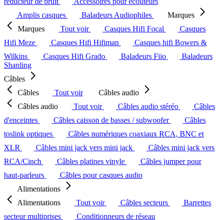
réducteur de bruit
Accessoires pour écouteurs
Amplis casques
Baladeurs Audiophiles
Marques
Marques
Tout voir
Casques Hifi Focal
Casques
Hifi Meze
Casques Hifi Hifiman
Casques hifi Bowers &
Wilkins
Casques Hifi Grado
Baladeurs Fiio
Baladeurs
Shanling
Câbles
Câbles
Tout voir
Câbles audio
Câbles audio
Tout voir
Câbles audio stéréo
Câbles
d'enceintes
Câbles caisson de basses / subwoofer
Câbles
toslink optiques
Câbles numériques coaxiaux RCA, BNC et
XLR
Câbles mini jack vers mini jack
Câbles mini jack vers
RCA/Cinch
Câbles platines vinyle
Câbles jumper pour
haut-parleurs
Câbles pour casques audio
Alimentations
Alimentations
Tout voir
Câbles secteurs
Barrettes
secteur multiprises
Conditionneurs de réseau