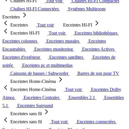
Chaînes HI-FI
Tout voir
Chaînes HI-FI Compactes
Chaînes HI-FI Connectées
Systèmes Multiroom
Enceintes
Enceintes
Tout voir
Enceintes HI-FI
Enceintes HI-FI
Tout voir
Enceintes bibliothèques
Enceintes colonnes
Enceintes murales
Enceintes
Encastrables
Enceintes monitoring
Enceintes Actives
Enceintes d'extérieur
Enceintes satellites
Enceintes de
soirée
Enceintes pc et multimedias
Caissons de basses / Subwoofer
Barres de son pour TV
Enceintes Home-Cinéma
Enceintes Home-Cinéma
Tout voir
Enceintes Dolby
Atmos
Enceintes Centrales
Ensembles 2.1
Ensembles
5.1
Enceintes Surround
Enceintes sans fil
Enceintes sans fil
Tout voir
Enceintes connectées