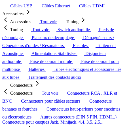
Câbles USB
Câbles Ethernet
Câbles HDMI
Accessoires
Accessoires
Tout voir
Tuning
Tuning
Tout voir
Switch audiophile
Pieds de
découplage
Plateaux de découplage
Démagnétiseurs /
Générateurs d'ondes / Résonateurs
Fusibles
Traitement
Acoustique
Alimentations Stabilisées
Disjoncteur
audiophile
Prise de courant murale
Prise de courant pour
multiprise
Batteries
Tubes électroniques et accessoires liés
aux tubes
Traitement des contacts audio
Connecteurs
Connecteurs
Tout voir
Connecteurs RCA , XLR et
BNC
Connecteurs pour câbles secteurs
Connecteurs
bananes et fourches
Connecteurs haut-parleurs pour enceintes
ou électroniques
Autres connecteurs (DIN 5 PIN, HDMI...)
Connecteurs pour casques Jack, Minijack, 4.4, 3.5, 2.5...