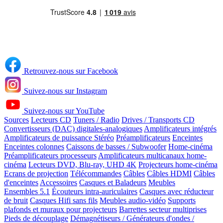
Retrouvez-nous sur Facebook
Suivez-nous sur Instagram
Suivez-nous sur YouTube
Sources
Lecteurs CD
Tuners / Radio
Drives / Transports CD
Convertisseurs (DAC) digitales-analogiques
Amplificateurs intégrés
Amplificateurs de puissance Stéréo
Préamplificateurs
Enceintes
Enceintes colonnes
Caissons de basses / Subwoofer
Home-cinéma
Préamplificateurs processeurs
Amplificateurs multicanaux home-
cinéma
Lecteurs DVD, Blu-ray, UHD 4K
Projecteurs home-cinéma
Ecrans de projection
Télécommandes
Câbles
Câbles HDMI
Câbles
d'enceintes
Accessoires
Casques et Baladeurs
Meubles
Ensembles 5.1
Écouteurs intra-auriculaires
Casques avec réducteur
de bruit
Casques Hifi sans fils
Meubles audio-vidéo
Supports
plafonds et muraux pour projecteurs
Barrettes secteur multiprises
Pieds de découplage
Démagnétiseurs / Générateurs d'ondes /