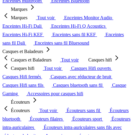
Enceintes multiroom
Enceintes Bluetooth
Marques
Marques
Tout voir
Enceintes Monitor Audio
Enceintes Hi-Fi Dali
Enceintes Hi-Fi Q Acoustics
Enceintes Hi-Fi KEF
Enceintes sans fil KEF
Enceintes
sans fil Dali
Enceintes sans fil Bluesound
Casques et Baladeurs
Casques et Baladeurs
Tout voir
Casques hifi
Casques hifi
Tout voir
Casques Hifi ouverts
Casques Hifi fermés
Casques avec réducteur de bruit
Casques Hifi sans fils
Casques bluetooth sans fil
Casque
Gaming
Accessoires pour casques hifi
Écouteurs
Écouteurs
Tout voir
Écouteurs sans fil
Écouteurs
bluetooth
Écouteurs filaires
Écouteurs sport
Écouteurs
intra-auriculaires
Écouteurs intra-auriculaires sans fils avec