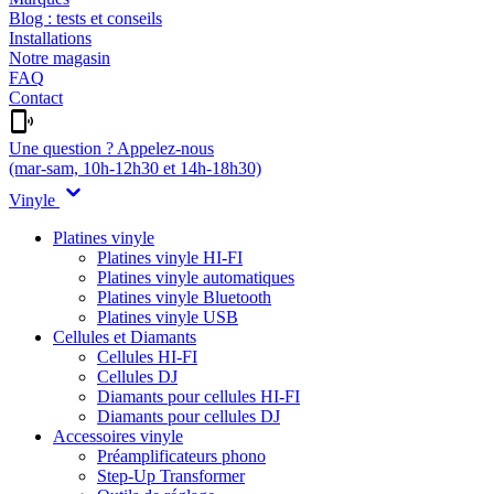
Blog : tests et conseils
Installations
Notre magasin
FAQ
Contact
Une question ? Appelez-nous
(mar-sam, 10h-12h30 et 14h-18h30)
Vinyle
Platines vinyle
Platines vinyle HI-FI
Platines vinyle automatiques
Platines vinyle Bluetooth
Platines vinyle USB
Cellules et Diamants
Cellules HI-FI
Cellules DJ
Diamants pour cellules HI-FI
Diamants pour cellules DJ
Accessoires vinyle
Préamplificateurs phono
Step-Up Transformer