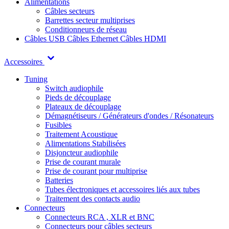
Alimentations
Câbles secteurs
Barrettes secteur multiprises
Conditionneurs de réseau
Câbles USB
Câbles Ethernet
Câbles HDMI
Accessoires
Tuning
Switch audiophile
Pieds de découplage
Plateaux de découplage
Démagnétiseurs / Générateurs d'ondes / Résonateurs
Fusibles
Traitement Acoustique
Alimentations Stabilisées
Disjoncteur audiophile
Prise de courant murale
Prise de courant pour multiprise
Batteries
Tubes électroniques et accessoires liés aux tubes
Traitement des contacts audio
Connecteurs
Connecteurs RCA , XLR et BNC
Connecteurs pour câbles secteurs