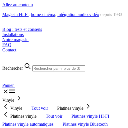
Allez au contenu
Magasin Hi-Fi
,
home-cinéma
,
intégra
tion audio-vidéo
depuis 1933 |
Tél. : +32 2 538 44 51 (mar-sam, 10h-12h30 et 14h-18h30)
Blog : tests et conseils
Installations
Notre magasin
FAQ
Contact
Rechercher
Panier
Vinyle
Vinyle
Tout voir
Platines vinyle
Platines vinyle
Tout voir
Platines vinyle HI-FI
Platines vinyle automatiques
Platines vinyle Bluetooth