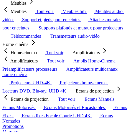
Meubles
Meubles
Tout voir
Meubles hifi
Meubles audio-
vidéo
Support et pieds pour enceintes
Attaches murales
pour enceintes
Supports plafonds et muraux pour projecteurs
Télécommandes
Transmetteurs audio-vidéo
Home-cinéma
Home-cinéma
Tout voir
Amplificateurs
Amplificateurs
Tout voir
Amplis Home-Cinéma
Préamplificateurs processeurs
Amplificateurs multicanaux
home-cinéma
Projecteurs UHD-4K
Projecteurs home-cinéma
Lecteurs DVD, Blu-ray, UHD 4K
Ecrans de projection
Ecrans de projection
Tout voir
Ecrans Manuels
Ecrans Motorisés
Ecrans Motorisés et Encastrables
Ecrans
Fixes
Ecrans fixes Focale Courte UHD 4K
Ecrans
Nomades
Promotions
Marques