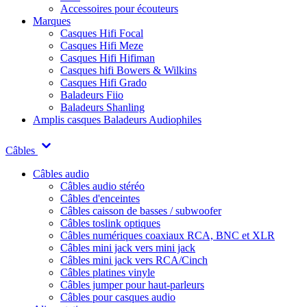
Accessoires pour écouteurs
Marques
Casques Hifi Focal
Casques Hifi Meze
Casques Hifi Hifiman
Casques hifi Bowers & Wilkins
Casques Hifi Grado
Baladeurs Fiio
Baladeurs Shanling
Amplis casques
Baladeurs Audiophiles
Câbles
Câbles audio
Câbles audio stéréo
Câbles d'enceintes
Câbles caisson de basses / subwoofer
Câbles toslink optiques
Câbles numériques coaxiaux RCA, BNC et XLR
Câbles mini jack vers mini jack
Câbles mini jack vers RCA/Cinch
Câbles platines vinyle
Câbles jumper pour haut-parleurs
Câbles pour casques audio