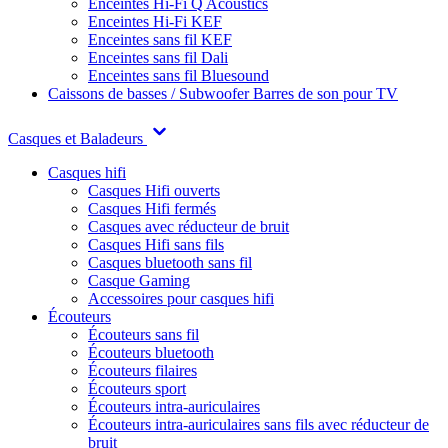
Enceintes Hi-Fi Q Acoustics
Enceintes Hi-Fi KEF
Enceintes sans fil KEF
Enceintes sans fil Dali
Enceintes sans fil Bluesound
Caissons de basses / Subwoofer
Barres de son pour TV
Casques et Baladeurs
Casques hifi
Casques Hifi ouverts
Casques Hifi fermés
Casques avec réducteur de bruit
Casques Hifi sans fils
Casques bluetooth sans fil
Casque Gaming
Accessoires pour casques hifi
Écouteurs
Écouteurs sans fil
Écouteurs bluetooth
Écouteurs filaires
Écouteurs sport
Écouteurs intra-auriculaires
Écouteurs intra-auriculaires sans fils avec réducteur de
bruit