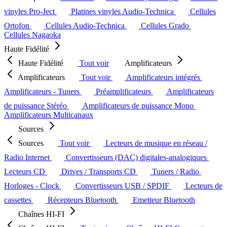
vinyles Pro-Ject
Platines vinyles Audio-Technica
Cellules
Ortofon
Cellules Audio-Technica
Cellules Grado
Cellules Nagaoka
Haute Fidélité
Haute Fidélité
Tout voir
Amplificateurs
Amplificateurs
Tout voir
Amplificateurs intégrés
Amplificateurs - Tuners
Préamplificateurs
Amplificateurs
de puissance Stéréo
Amplificateurs de puissance Mono
Amplificateurs Multicanaux
Sources
Sources
Tout voir
Lecteurs de musique en réseau /
Radio Internet
Convertisseurs (DAC) digitales-analogiques
Lecteurs CD
Drives / Transports CD
Tuners / Radio
Horloges - Clock
Convertisseurs USB / SPDIF
Lecteurs de
cassettes
Récepteurs Bluetooth
Emetteur Bluetooth
Chaînes HI-FI