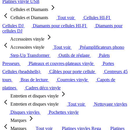
Platines vinyle USB
Cellules et Diamants
Cellules et Diamants
Tout voir
Cellules HI-FI
Cellules DJ
Diamants pour cellules HI-FI
Diamants pour
cellules DJ
Accessoires vinyle
Accessoires vinyle
Tout voir
Préamplificateurs phono
Step-Up Transformer
Outils de réglage
Palets
Presseurs
Plateaux et couvres-plateaux vinyle
Portes
Cellules (headshells)
Câbles pour porte cellule
Centreurs 45
tours
Bras de lecture
Courroies vinyle
Capots de
platines
Cadres déco vinyle
Entretien et disques vinyle
Entretien et disques vinyle
Tout voir
Nettoyage vinyles
Disques vinyles
Pochettes vinyle
Marques
Marques
Tout voir
Platines vinyles Rega
Platines