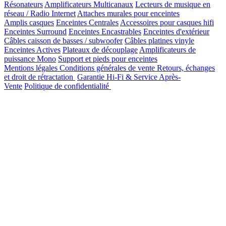
Résonateurs
Amplificateurs Multicanaux
Lecteurs de musique en
réseau / Radio Internet
Attaches murales pour enceintes
Amplis casques
Enceintes Centrales
Accessoires pour casques hifi
Enceintes Surround
Enceintes Encastrables
Enceintes d'extérieur
Câbles caisson de basses / subwoofer
Câbles platines vinyle
Enceintes Actives
Plateaux de découplage
Amplificateurs de
puissance Mono
Support et pieds pour enceintes
Mentions légales
Conditions générales de vente
Retours, échanges
et droit de rétractation
Garantie Hi-Fi & Service Après-
Vente
Politique de confidentialité