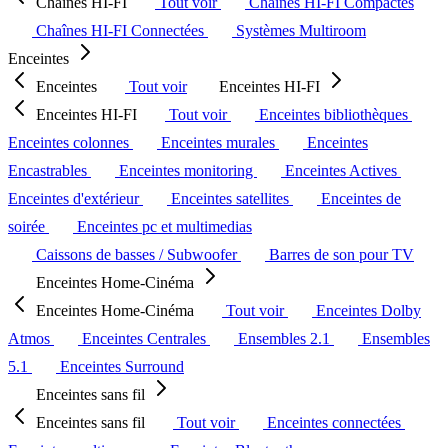
Chaînes HI-FI
Tout voir
Chaînes HI-FI Compactes
Chaînes HI-FI Connectées
Systèmes Multiroom
Enceintes
Enceintes
Tout voir
Enceintes HI-FI
Enceintes HI-FI
Tout voir
Enceintes bibliothèques
Enceintes colonnes
Enceintes murales
Enceintes
Encastrables
Enceintes monitoring
Enceintes Actives
Enceintes d'extérieur
Enceintes satellites
Enceintes de
soirée
Enceintes pc et multimedias
Caissons de basses / Subwoofer
Barres de son pour TV
Enceintes Home-Cinéma
Enceintes Home-Cinéma
Tout voir
Enceintes Dolby
Atmos
Enceintes Centrales
Ensembles 2.1
Ensembles
5.1
Enceintes Surround
Enceintes sans fil
Enceintes sans fil
Tout voir
Enceintes connectées