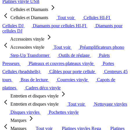
Platines vinyle USB
Cellules et Diamants
Cellules et Diamants
Tout voir
Cellules HI-FI
Cellules DJ
Diamants pour cellules HI-FI
Diamants pour
cellules DJ
Accessoires vinyle
Accessoires vinyle
Tout voir
Préamplificateurs phono
Step-Up Transformer
Outils de réglage
Palets
Presseurs
Plateaux et couvres-plateaux vinyle
Portes
Cellules (headshells)
Câbles pour porte cellule
Centreurs 45
tours
Bras de lecture
Courroies vinyle
Capots de
platines
Cadres déco vinyle
Entretien et disques vinyle
Entretien et disques vinyle
Tout voir
Nettoyage vinyles
Disques vinyles
Pochettes vinyle
Marques
Marques
Tout voir
Platines vinyles Rega
Platines