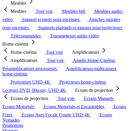
Meubles
Meubles
Tout voir
Meubles hifi
Meubles audio-
vidéo
Support et pieds pour enceintes
Attaches murales
pour enceintes
Supports plafonds et muraux pour projecteurs
Télécommandes
Transmetteurs audio-vidéo
Home-cinéma
Home-cinéma
Tout voir
Amplificateurs
Amplificateurs
Tout voir
Amplis Home-Cinéma
Préamplificateurs processeurs
Amplificateurs multicanaux
home-cinéma
Projecteurs UHD-4K
Projecteurs home-cinéma
Lecteurs DVD, Blu-ray, UHD 4K
Ecrans de projection
Ecrans de projection
Tout voir
Ecrans Manuels
Ecrans Motorisés
Ecrans Motorisés et Encastrables
Ecrans
Fixes
Ecrans fixes Focale Courte UHD 4K
Ecrans
Nomades
Promotions
Marques