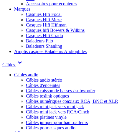
Accessoires pour écouteurs
Marques
Casques Hifi Focal
Casques Hifi Meze
Casques Hifi Hifiman
Casques hifi Bowers & Wilkins
Casques Hifi Grado
Baladeurs Fiio
Baladeurs Shanling
Amplis casques
Baladeurs Audiophiles
Câbles
Câbles audio
Câbles audio stéréo
Câbles d'enceintes
Câbles caisson de basses / subwoofer
Câbles toslink optiques
Câbles numériques coaxiaux RCA, BNC et XLR
Câbles mini jack vers mini jack
Câbles mini jack vers RCA/Cinch
Câbles platines vinyle
Câbles jumper pour haut-parleurs
Câbles pour casques audio