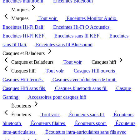
Enceintes multiroom
Enceintes Bluetooth
Marques
Marques
Tout voir
Enceintes Monitor Audio
Enceintes Hi-Fi Dali
Enceintes Hi-Fi Q Acoustics
Enceintes Hi-Fi KEF
Enceintes sans fil KEF
Enceintes
sans fil Dali
Enceintes sans fil Bluesound
Casques et Baladeurs
Casques et Baladeurs
Tout voir
Casques hifi
Casques hifi
Tout voir
Casques Hifi ouverts
Casques Hifi fermés
Casques avec réducteur de bruit
Casques Hifi sans fils
Casques bluetooth sans fil
Casque
Gaming
Accessoires pour casques hifi
Écouteurs
Écouteurs
Tout voir
Écouteurs sans fil
Écouteurs
bluetooth
Écouteurs filaires
Écouteurs sport
Écouteurs
intra-auriculaires
Écouteurs intra-auriculaires sans fils avec