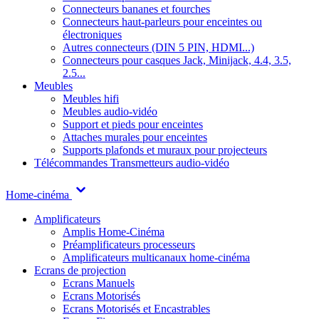
Connecteurs bananes et fourches
Connecteurs haut-parleurs pour enceintes ou
électroniques
Autres connecteurs (DIN 5 PIN, HDMI...)
Connecteurs pour casques Jack, Minijack, 4.4, 3.5,
2.5...
Meubles
Meubles hifi
Meubles audio-vidéo
Support et pieds pour enceintes
Attaches murales pour enceintes
Supports plafonds et muraux pour projecteurs
Télécommandes
Transmetteurs audio-vidéo
Home-cinéma
Amplificateurs
Amplis Home-Cinéma
Préamplificateurs processeurs
Amplificateurs multicanaux home-cinéma
Ecrans de projection
Ecrans Manuels
Ecrans Motorisés
Ecrans Motorisés et Encastrables