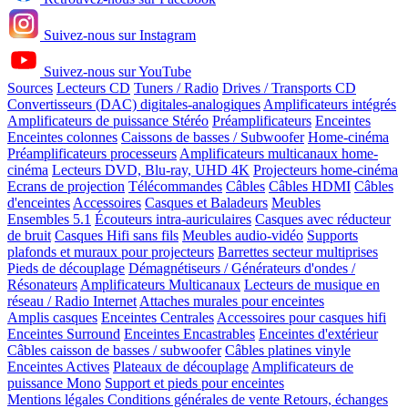
Suivez-nous sur Instagram
Suivez-nous sur YouTube
Sources
Lecteurs CD
Tuners / Radio
Drives / Transports CD
Convertisseurs (DAC) digitales-analogiques
Amplificateurs intégrés
Amplificateurs de puissance Stéréo
Préamplificateurs
Enceintes
Enceintes colonnes
Caissons de basses / Subwoofer
Home-cinéma
Préamplificateurs processeurs
Amplificateurs multicanaux home-
cinéma
Lecteurs DVD, Blu-ray, UHD 4K
Projecteurs home-cinéma
Ecrans de projection
Télécommandes
Câbles
Câbles HDMI
Câbles
d'enceintes
Accessoires
Casques et Baladeurs
Meubles
Ensembles 5.1
Écouteurs intra-auriculaires
Casques avec réducteur
de bruit
Casques Hifi sans fils
Meubles audio-vidéo
Supports
plafonds et muraux pour projecteurs
Barrettes secteur multiprises
Pieds de découplage
Démagnétiseurs / Générateurs d'ondes /
Résonateurs
Amplificateurs Multicanaux
Lecteurs de musique en
réseau / Radio Internet
Attaches murales pour enceintes
Amplis casques
Enceintes Centrales
Accessoires pour casques hifi
Enceintes Surround
Enceintes Encastrables
Enceintes d'extérieur
Câbles caisson de basses / subwoofer
Câbles platines vinyle
Enceintes Actives
Plateaux de découplage
Amplificateurs de
puissance Mono
Support et pieds pour enceintes
Mentions légales
Conditions générales de vente
Retours, échanges