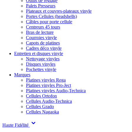
Outils de réglage
Palets Presseurs
Plateaux et couvres-plateaux vinyle
Portes Cellules (headshells)
Câbles pour porte cellule
Centreurs 45 tours
Bras de lecture
Courroies vinyle
Capots de platines
Cadres déco vinyle
Entretien et disques vinyle
Nettoyage vinyles
Disques vinyles
Pochettes vinyle
Marques
Platines vinyles Rega
Platines vinyles Pro-Ject
Platines vinyles Audio-Technica
Cellules Ortofon
Cellules Audio-Technica
Cellules Grado
Cellules Nagaoka
Haute Fidélité