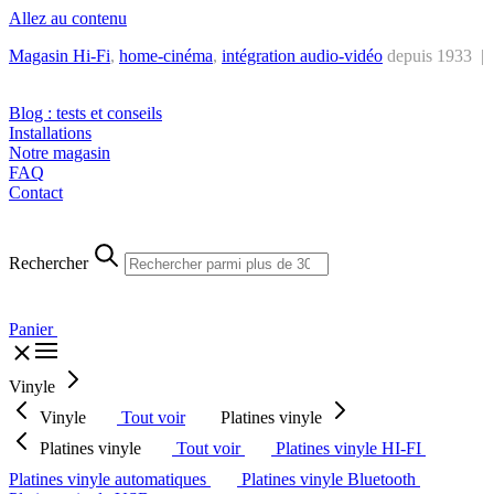
Allez au contenu
Magasin Hi-Fi
,
home-cinéma
,
intégra
tion audio-vidéo
depuis 1933 |
Tél. : +32 2 538 44 51 (mar-sam, 10h-12h30 et 14h-18h30)
Blog : tests et conseils
Installations
Notre magasin
FAQ
Contact
Rechercher
Panier
Vinyle
Vinyle
Tout voir
Platines vinyle
Platines vinyle
Tout voir
Platines vinyle HI-FI
Platines vinyle automatiques
Platines vinyle Bluetooth