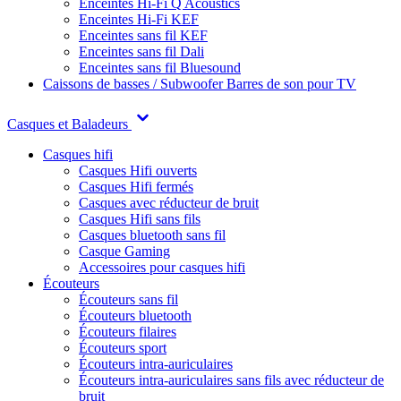
Enceintes Hi-Fi Q Acoustics
Enceintes Hi-Fi KEF
Enceintes sans fil KEF
Enceintes sans fil Dali
Enceintes sans fil Bluesound
Caissons de basses / Subwoofer
Barres de son pour TV
Casques et Baladeurs
Casques hifi
Casques Hifi ouverts
Casques Hifi fermés
Casques avec réducteur de bruit
Casques Hifi sans fils
Casques bluetooth sans fil
Casque Gaming
Accessoires pour casques hifi
Écouteurs
Écouteurs sans fil
Écouteurs bluetooth
Écouteurs filaires
Écouteurs sport
Écouteurs intra-auriculaires
Écouteurs intra-auriculaires sans fils avec réducteur de
bruit