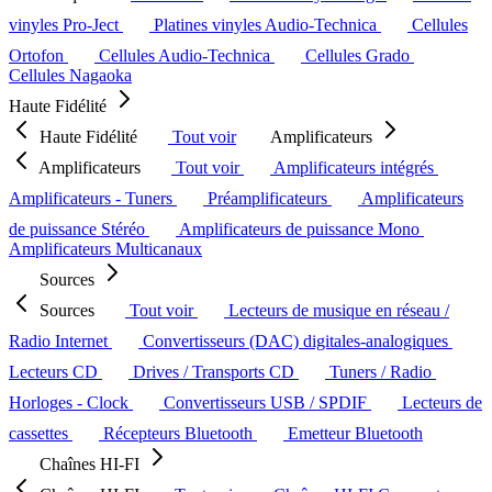
vinyles Pro-Ject
Platines vinyles Audio-Technica
Cellules
Ortofon
Cellules Audio-Technica
Cellules Grado
Cellules Nagaoka
Haute Fidélité
Haute Fidélité
Tout voir
Amplificateurs
Amplificateurs
Tout voir
Amplificateurs intégrés
Amplificateurs - Tuners
Préamplificateurs
Amplificateurs
de puissance Stéréo
Amplificateurs de puissance Mono
Amplificateurs Multicanaux
Sources
Sources
Tout voir
Lecteurs de musique en réseau /
Radio Internet
Convertisseurs (DAC) digitales-analogiques
Lecteurs CD
Drives / Transports CD
Tuners / Radio
Horloges - Clock
Convertisseurs USB / SPDIF
Lecteurs de
cassettes
Récepteurs Bluetooth
Emetteur Bluetooth
Chaînes HI-FI