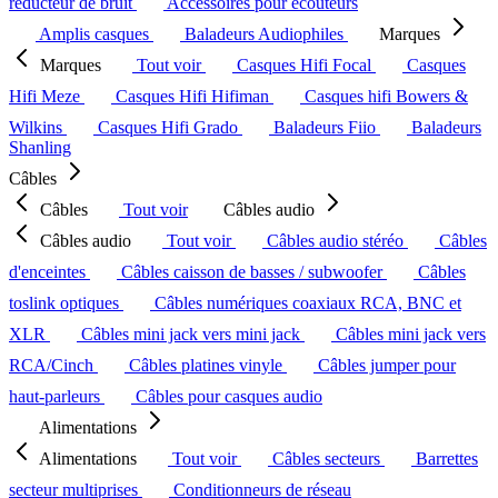
réducteur de bruit
Accessoires pour écouteurs
Amplis casques
Baladeurs Audiophiles
Marques
Marques
Tout voir
Casques Hifi Focal
Casques
Hifi Meze
Casques Hifi Hifiman
Casques hifi Bowers &
Wilkins
Casques Hifi Grado
Baladeurs Fiio
Baladeurs
Shanling
Câbles
Câbles
Tout voir
Câbles audio
Câbles audio
Tout voir
Câbles audio stéréo
Câbles
d'enceintes
Câbles caisson de basses / subwoofer
Câbles
toslink optiques
Câbles numériques coaxiaux RCA, BNC et
XLR
Câbles mini jack vers mini jack
Câbles mini jack vers
RCA/Cinch
Câbles platines vinyle
Câbles jumper pour
haut-parleurs
Câbles pour casques audio
Alimentations
Alimentations
Tout voir
Câbles secteurs
Barrettes
secteur multiprises
Conditionneurs de réseau