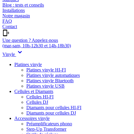
Blog : tests et conseils
Installations
Notre magasin
FAQ
Contact
Une question ? Appelez-nous
(mar-sam, 10h-12h30 et 14h-18h30)
Vinyle
Platines vinyle
Platines vinyle HI-FI
Platines vinyle automatiques
Platines vinyle Bluetooth
Platines vinyle USB
Cellules et Diamants
Cellules HI-FI
Cellules DJ
Diamants pour cellules HI-FI
Diamants pour cellules DJ
Accessoires vinyle
Préamplificateurs phono
Step-Up Transformer