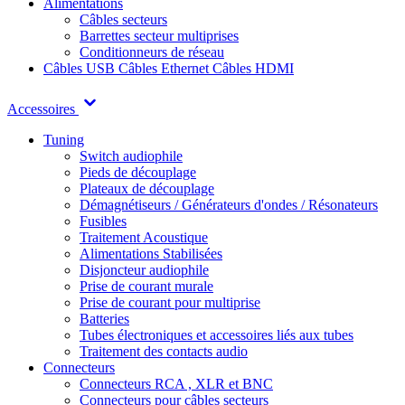
Alimentations
Câbles secteurs
Barrettes secteur multiprises
Conditionneurs de réseau
Câbles USB
Câbles Ethernet
Câbles HDMI
Accessoires
Tuning
Switch audiophile
Pieds de découplage
Plateaux de découplage
Démagnétiseurs / Générateurs d'ondes / Résonateurs
Fusibles
Traitement Acoustique
Alimentations Stabilisées
Disjoncteur audiophile
Prise de courant murale
Prise de courant pour multiprise
Batteries
Tubes électroniques et accessoires liés aux tubes
Traitement des contacts audio
Connecteurs
Connecteurs RCA , XLR et BNC
Connecteurs pour câbles secteurs