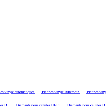
Tél. : +32 2 538 44 51 (mar-sam, 10h-12h30 et 14h-18h30)
nes vinyle automatiques
Platines vinyle Bluetooth
Platines vin
les DJ
Diamants pour cellules HI-FI
Diamants pour cellules D