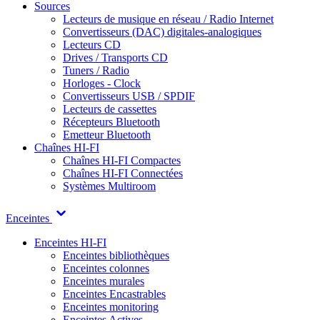
Sources
Lecteurs de musique en réseau / Radio Internet
Convertisseurs (DAC) digitales-analogiques
Lecteurs CD
Drives / Transports CD
Tuners / Radio
Horloges - Clock
Convertisseurs USB / SPDIF
Lecteurs de cassettes
Récepteurs Bluetooth
Emetteur Bluetooth
Chaînes HI-FI
Chaînes HI-FI Compactes
Chaînes HI-FI Connectées
Systèmes Multiroom
Enceintes
Enceintes HI-FI
Enceintes bibliothèques
Enceintes colonnes
Enceintes murales
Enceintes Encastrables
Enceintes monitoring
Enceintes Actives