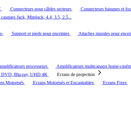
C
Connecteurs pour câbles secteurs
Connecteurs bananes et fo
casques Jack, Minijack, 4.4, 3.5, 2.5...
éo
Support et pieds pour enceintes
Attaches murales pour ence
amplificateurs processeurs
Amplificateurs multicanaux home-ciné
s DVD, Blu-ray, UHD 4K
Ecrans de projection
ans Motorisés
Ecrans Motorisés et Encastrables
Ecrans Fixes