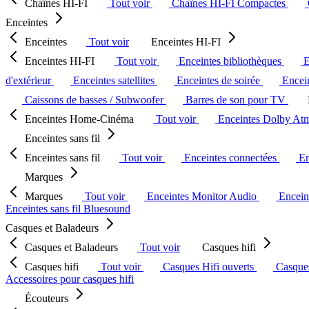
Chaînes HI-FI
Tout voir
Chaînes HI-FI Compactes
Enceintes
Enceintes
Tout voir
Enceintes HI-FI
Enceintes HI-FI
Tout voir
Enceintes bibliothèques
E
d'extérieur
Enceintes satellites
Enceintes de soirée
Encein
Caissons de basses / Subwoofer
Barres de son pour TV
Enceintes Home-Cinéma
Tout voir
Enceintes Dolby At
Enceintes sans fil
Enceintes sans fil
Tout voir
Enceintes connectées
En
Marques
Marques
Tout voir
Enceintes Monitor Audio
Encein
Enceintes sans fil Bluesound
Casques et Baladeurs
Casques et Baladeurs
Tout voir
Casques hifi
Casques hifi
Tout voir
Casques Hifi ouverts
Casque
Accessoires pour casques hifi
Écouteurs