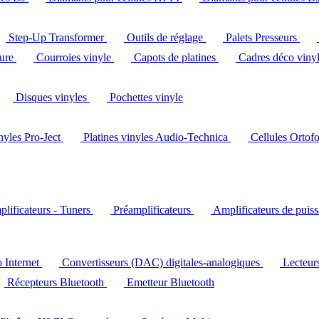
Step-Up Transformer
Outils de réglage
Palets Presseurs
ture
Courroies vinyle
Capots de platines
Cadres déco viny
Disques vinyles
Pochettes vinyle
inyles Pro-Ject
Platines vinyles Audio-Technica
Cellules Ortof
lificateurs - Tuners
Préamplificateurs
Amplificateurs de puis
o Internet
Convertisseurs (DAC) digitales-analogiques
Lecteu
Récepteurs Bluetooth
Emetteur Bluetooth