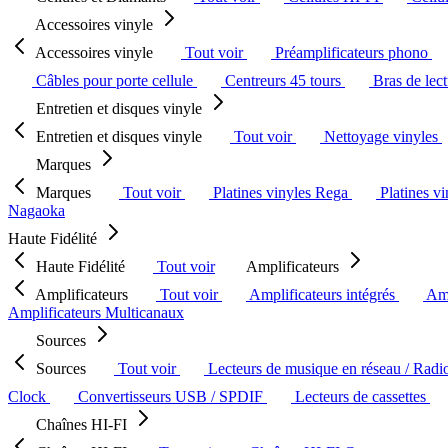
Accessoires vinyle
Accessoires vinyle
Tout voir
Préamplificateurs phono
Câbles pour porte cellule
Centreurs 45 tours
Bras de lec
Entretien et disques vinyle
Entretien et disques vinyle
Tout voir
Nettoyage vinyles
Marques
Marques
Tout voir
Platines vinyles Rega
Platines v
Nagaoka
Haute Fidélité
Haute Fidélité
Tout voir
Amplificateurs
Amplificateurs
Tout voir
Amplificateurs intégrés
Amp
Amplificateurs Multicanaux
Sources
Sources
Tout voir
Lecteurs de musique en réseau / Radi
Clock
Convertisseurs USB / SPDIF
Lecteurs de cassettes
Chaînes HI-FI