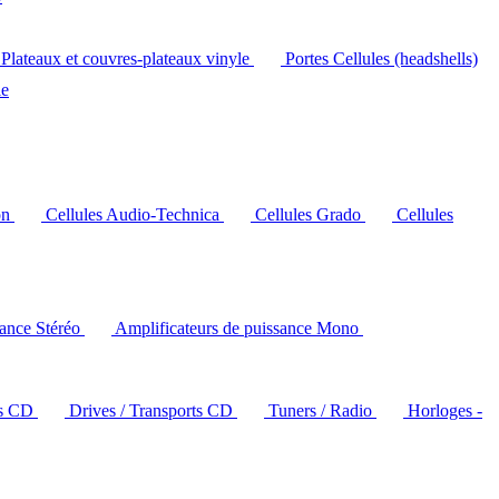
Plateaux et couvres-plateaux vinyle
Portes Cellules (headshells)
le
on
Cellules Audio-Technica
Cellules Grado
Cellules
sance Stéréo
Amplificateurs de puissance Mono
rs CD
Drives / Transports CD
Tuners / Radio
Horloges -