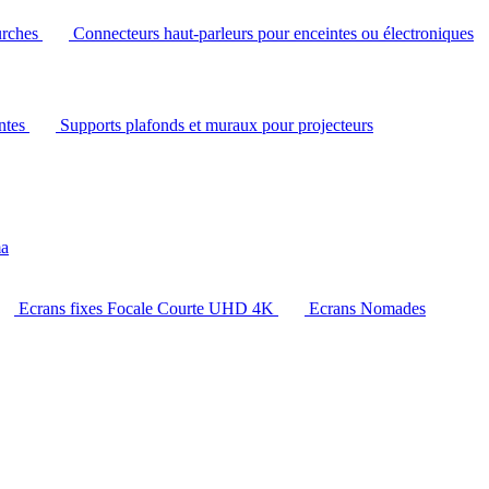
urches
Connecteurs haut-parleurs pour enceintes ou électroniques
intes
Supports plafonds et muraux pour projecteurs
ma
Ecrans fixes Focale Courte UHD 4K
Ecrans Nomades