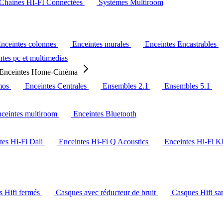
Chaînes HI-FI Connectées
Systèmes Multiroom
nceintes colonnes
Enceintes murales
Enceintes Encastrables
tes pc et multimedias
Enceintes Home-Cinéma
mos
Enceintes Centrales
Ensembles 2.1
Ensembles 5.1
ceintes multiroom
Enceintes Bluetooth
tes Hi-Fi Dali
Enceintes Hi-Fi Q Acoustics
Enceintes Hi-Fi 
s Hifi fermés
Casques avec réducteur de bruit
Casques Hifi san