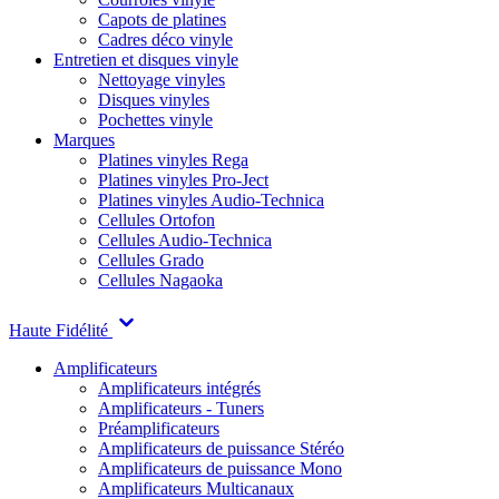
Capots de platines
Cadres déco vinyle
Entretien et disques vinyle
Nettoyage vinyles
Disques vinyles
Pochettes vinyle
Marques
Platines vinyles Rega
Platines vinyles Pro-Ject
Platines vinyles Audio-Technica
Cellules Ortofon
Cellules Audio-Technica
Cellules Grado
Cellules Nagaoka
Haute Fidélité
Amplificateurs
Amplificateurs intégrés
Amplificateurs - Tuners
Préamplificateurs
Amplificateurs de puissance Stéréo
Amplificateurs de puissance Mono
Amplificateurs Multicanaux