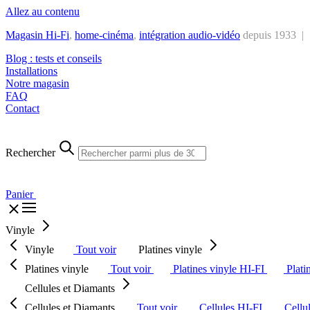
Allez au contenu
Magasin Hi-Fi
,
home-cinéma
,
intégra
tion audio-vidéo
depuis 1933 |
Blog : tests et conseils
Installations
Notre magasin
FAQ
Contact
Rechercher
Panier
Vinyle
Vinyle
Tout voir
Platines vinyle
Platines vinyle
Tout voir
Platines vinyle HI-FI
Plati
Cellules et Diamants
Cellules et Diamants
Tout voir
Cellules HI-FI
Cellu