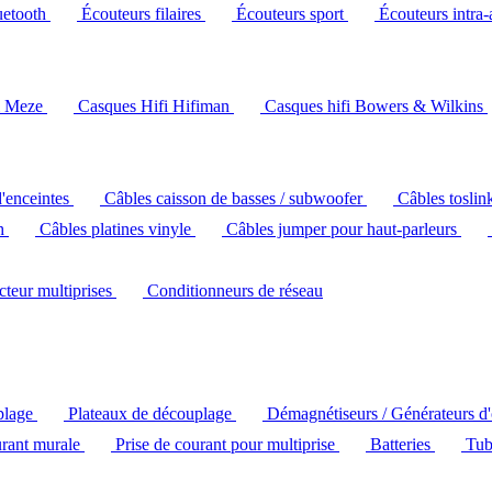
uetooth
Écouteurs filaires
Écouteurs sport
Écouteurs intra-
i Meze
Casques Hifi Hifiman
Casques hifi Bowers & Wilkins
d'enceintes
Câbles caisson de basses / subwoofer
Câbles toslin
ch
Câbles platines vinyle
Câbles jumper pour haut-parleurs
ecteur multiprises
Conditionneurs de réseau
plage
Plateaux de découplage
Démagnétiseurs / Générateurs d
urant murale
Prise de courant pour multiprise
Batteries
Tub