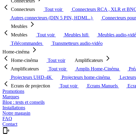
Connecteurs
Connecteurs
Tout voir
Connecteurs RCA , XLR et BN
Autres connecteurs (DIN 5 PIN, HDMI...)
Connecteurs pour 
Meubles
Meubles
Tout voir
Meubles hifi
Meubles audio-vid
Télécommandes
Transmetteurs audio-vidéo
Home-cinéma
Home-cinéma
Tout voir
Amplificateurs
Amplificateurs
Tout voir
Amplis Home-Cinéma
Pré
Projecteurs UHD-4K
Projecteurs home-cinéma
Lecteur
Ecrans de projection
Tout voir
Ecrans Manuels
Ecr
Promotions
Marques
Blog : tests et conseils
Installations
Notre magasin
FAQ
Contact