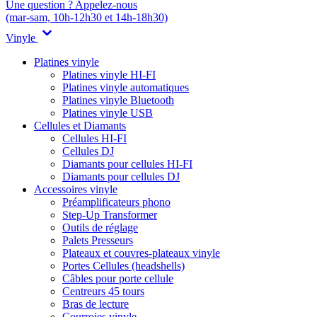
Une question ? Appelez-nous
(mar-sam, 10h-12h30 et 14h-18h30)
Vinyle
Platines vinyle
Platines vinyle HI-FI
Platines vinyle automatiques
Platines vinyle Bluetooth
Platines vinyle USB
Cellules et Diamants
Cellules HI-FI
Cellules DJ
Diamants pour cellules HI-FI
Diamants pour cellules DJ
Accessoires vinyle
Préamplificateurs phono
Step-Up Transformer
Outils de réglage
Palets Presseurs
Plateaux et couvres-plateaux vinyle
Portes Cellules (headshells)
Câbles pour porte cellule
Centreurs 45 tours
Bras de lecture
Courroies vinyle