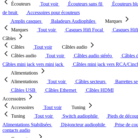
Écouteurs
Tout voir
Écouteurs sans fil
Écouteurs bl
de bruit
Accessoires pour écouteurs
Amplis casques
Baladeurs Audiophiles
Marques
Marques
Tout voir
Casques Hifi Focal
Casques Hif
Câbles
Câbles
Tout voir
Câbles audio
Câbles audio
Tout voir
Câbles audio stéréo
Câbles 
Câbles mini jack vers mini jack
Câbles mini jack vers RCA/Cin
Alimentations
Alimentations
Tout voir
Câbles secteurs
Barrettes s
Câbles USB
Câbles Ethernet
Câbles HDMI
Accessoires
Accessoires
Tout voir
Tuning
Tuning
Tout voir
Switch audiophile
Pieds de décou
Alimentations Stabilisées
Disjoncteur audiophile
Prise de co
contacts audio