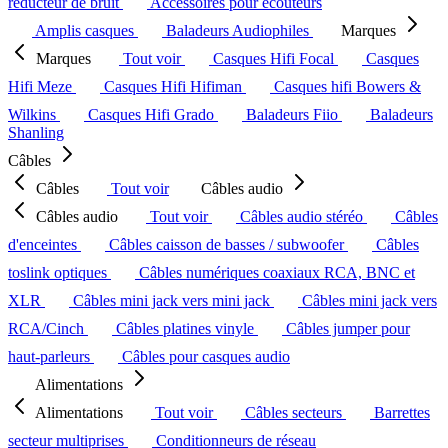
réducteur de bruit
Accessoires pour écouteurs
Amplis casques
Baladeurs Audiophiles
Marques
Marques
Tout voir
Casques Hifi Focal
Casques
Hifi Meze
Casques Hifi Hifiman
Casques hifi Bowers &
Wilkins
Casques Hifi Grado
Baladeurs Fiio
Baladeurs
Shanling
Câbles
Câbles
Tout voir
Câbles audio
Câbles audio
Tout voir
Câbles audio stéréo
Câbles
d'enceintes
Câbles caisson de basses / subwoofer
Câbles
toslink optiques
Câbles numériques coaxiaux RCA, BNC et
XLR
Câbles mini jack vers mini jack
Câbles mini jack vers
RCA/Cinch
Câbles platines vinyle
Câbles jumper pour
haut-parleurs
Câbles pour casques audio
Alimentations
Alimentations
Tout voir
Câbles secteurs
Barrettes
secteur multiprises
Conditionneurs de réseau