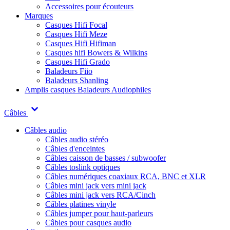
Accessoires pour écouteurs
Marques
Casques Hifi Focal
Casques Hifi Meze
Casques Hifi Hifiman
Casques hifi Bowers & Wilkins
Casques Hifi Grado
Baladeurs Fiio
Baladeurs Shanling
Amplis casques
Baladeurs Audiophiles
Câbles
Câbles audio
Câbles audio stéréo
Câbles d'enceintes
Câbles caisson de basses / subwoofer
Câbles toslink optiques
Câbles numériques coaxiaux RCA, BNC et XLR
Câbles mini jack vers mini jack
Câbles mini jack vers RCA/Cinch
Câbles platines vinyle
Câbles jumper pour haut-parleurs
Câbles pour casques audio