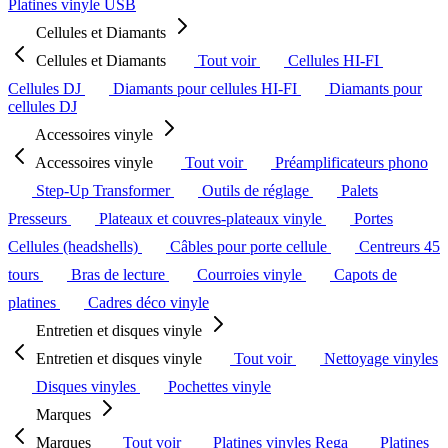
Platines vinyle USB
Cellules et Diamants
Cellules et Diamants
Tout voir
Cellules HI-FI
Cellules DJ
Diamants pour cellules HI-FI
Diamants pour
cellules DJ
Accessoires vinyle
Accessoires vinyle
Tout voir
Préamplificateurs phono
Step-Up Transformer
Outils de réglage
Palets
Presseurs
Plateaux et couvres-plateaux vinyle
Portes
Cellules (headshells)
Câbles pour porte cellule
Centreurs 45
tours
Bras de lecture
Courroies vinyle
Capots de
platines
Cadres déco vinyle
Entretien et disques vinyle
Entretien et disques vinyle
Tout voir
Nettoyage vinyles
Disques vinyles
Pochettes vinyle
Marques
Marques
Tout voir
Platines vinyles Rega
Platines