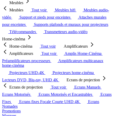
Meubles
Meubles
Tout voir
Meubles hifi
Meubles audio-
vidéo
Support et pieds pour enceintes
Attaches murales
pour enceintes
Supports plafonds et muraux pour projecteurs
Télécommandes
Transmetteurs audio-vidéo
Home-cinéma
Home-cinéma
Tout voir
Amplificateurs
Amplificateurs
Tout voir
Amplis Home-Cinéma
Préamplificateurs processeurs
Amplificateurs multicanaux
home-cinéma
Projecteurs UHD-4K
Projecteurs home-cinéma
Lecteurs DVD, Blu-ray, UHD 4K
Ecrans de projection
Ecrans de projection
Tout voir
Ecrans Manuels
Ecrans Motorisés
Ecrans Motorisés et Encastrables
Ecrans
Fixes
Ecrans fixes Focale Courte UHD 4K
Ecrans
Nomades
Promotions
Marques