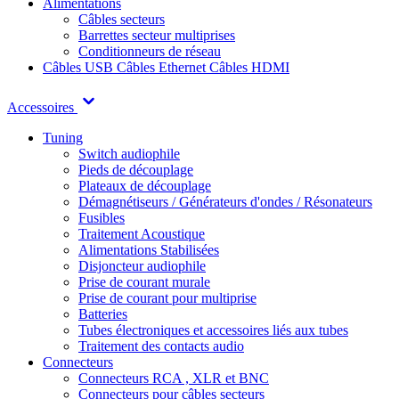
Alimentations
Câbles secteurs
Barrettes secteur multiprises
Conditionneurs de réseau
Câbles USB
Câbles Ethernet
Câbles HDMI
Accessoires
Tuning
Switch audiophile
Pieds de découplage
Plateaux de découplage
Démagnétiseurs / Générateurs d'ondes / Résonateurs
Fusibles
Traitement Acoustique
Alimentations Stabilisées
Disjoncteur audiophile
Prise de courant murale
Prise de courant pour multiprise
Batteries
Tubes électroniques et accessoires liés aux tubes
Traitement des contacts audio
Connecteurs
Connecteurs RCA , XLR et BNC
Connecteurs pour câbles secteurs