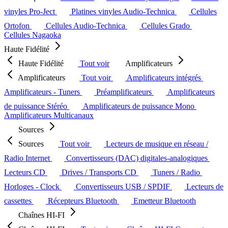
vinyles Pro-Ject
Platines vinyles Audio-Technica
Cellules
Ortofon
Cellules Audio-Technica
Cellules Grado
Cellules Nagaoka
Haute Fidélité
Haute Fidélité
Tout voir
Amplificateurs
Amplificateurs
Tout voir
Amplificateurs intégrés
Amplificateurs - Tuners
Préamplificateurs
Amplificateurs
de puissance Stéréo
Amplificateurs de puissance Mono
Amplificateurs Multicanaux
Sources
Sources
Tout voir
Lecteurs de musique en réseau /
Radio Internet
Convertisseurs (DAC) digitales-analogiques
Lecteurs CD
Drives / Transports CD
Tuners / Radio
Horloges - Clock
Convertisseurs USB / SPDIF
Lecteurs de
cassettes
Récepteurs Bluetooth
Emetteur Bluetooth
Chaînes HI-FI