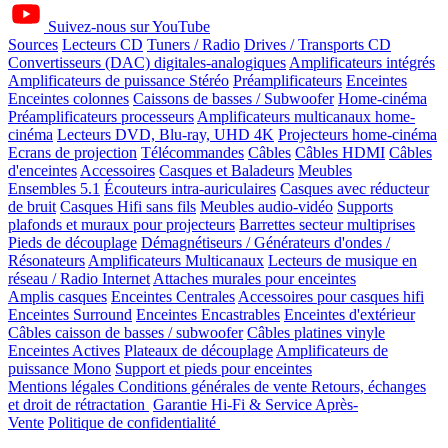
Suivez-nous sur YouTube
Sources
Lecteurs CD
Tuners / Radio
Drives / Transports CD
Convertisseurs (DAC) digitales-analogiques
Amplificateurs intégrés
Amplificateurs de puissance Stéréo
Préamplificateurs
Enceintes
Enceintes colonnes
Caissons de basses / Subwoofer
Home-cinéma
Préamplificateurs processeurs
Amplificateurs multicanaux home-
cinéma
Lecteurs DVD, Blu-ray, UHD 4K
Projecteurs home-cinéma
Ecrans de projection
Télécommandes
Câbles
Câbles HDMI
Câbles
d'enceintes
Accessoires
Casques et Baladeurs
Meubles
Ensembles 5.1
Écouteurs intra-auriculaires
Casques avec réducteur
de bruit
Casques Hifi sans fils
Meubles audio-vidéo
Supports
plafonds et muraux pour projecteurs
Barrettes secteur multiprises
Pieds de découplage
Démagnétiseurs / Générateurs d'ondes /
Résonateurs
Amplificateurs Multicanaux
Lecteurs de musique en
réseau / Radio Internet
Attaches murales pour enceintes
Amplis casques
Enceintes Centrales
Accessoires pour casques hifi
Enceintes Surround
Enceintes Encastrables
Enceintes d'extérieur
Câbles caisson de basses / subwoofer
Câbles platines vinyle
Enceintes Actives
Plateaux de découplage
Amplificateurs de
puissance Mono
Support et pieds pour enceintes
Mentions légales
Conditions générales de vente
Retours, échanges
et droit de rétractation
Garantie Hi-Fi & Service Après-
Vente
Politique de confidentialité