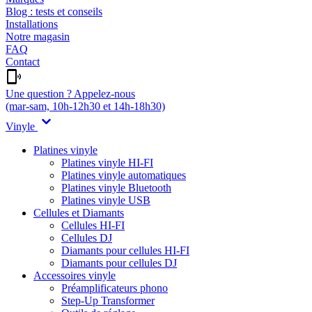
Blog : tests et conseils
Installations
Notre magasin
FAQ
Contact
Une question ? Appelez-nous
(mar-sam, 10h-12h30 et 14h-18h30)
Vinyle
Platines vinyle
Platines vinyle HI-FI
Platines vinyle automatiques
Platines vinyle Bluetooth
Platines vinyle USB
Cellules et Diamants
Cellules HI-FI
Cellules DJ
Diamants pour cellules HI-FI
Diamants pour cellules DJ
Accessoires vinyle
Préamplificateurs phono
Step-Up Transformer