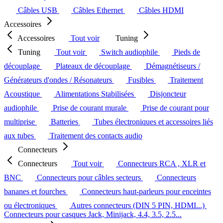
Câbles USB
Câbles Ethernet
Câbles HDMI
Accessoires
Accessoires
Tout voir
Tuning
Tuning
Tout voir
Switch audiophile
Pieds de
découplage
Plateaux de découplage
Démagnétiseurs /
Générateurs d'ondes / Résonateurs
Fusibles
Traitement
Acoustique
Alimentations Stabilisées
Disjoncteur
audiophile
Prise de courant murale
Prise de courant pour
multiprise
Batteries
Tubes électroniques et accessoires liés
aux tubes
Traitement des contacts audio
Connecteurs
Connecteurs
Tout voir
Connecteurs RCA , XLR et
BNC
Connecteurs pour câbles secteurs
Connecteurs
bananes et fourches
Connecteurs haut-parleurs pour enceintes
ou électroniques
Autres connecteurs (DIN 5 PIN, HDMI...)
Connecteurs pour casques Jack, Minijack, 4.4, 3.5, 2.5...