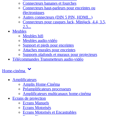
Connecteurs bananes et fourches
Connecteurs haut-parleurs pour enceintes ou
électroniques
Autres connecteurs (DIN 5 PIN, HDMI...)
Connecteurs pour casques Jack, Minijack, 4.4, 3.5,
2.5...
Meubles
Meubles hifi
Meubles audio-vidéo
Support et pieds pour enceintes
Attaches murales pour enceintes
Supports plafonds et muraux pour projecteurs
Télécommandes
Transmetteurs audio-vidéo
Home-cinéma
Amplificateurs
Amplis Home-Cinéma
Préamplificateurs processeurs
Amplificateurs multicanaux home-cinéma
Ecrans de projection
Ecrans Manuels
Ecrans Motorisés
Ecrans Motorisés et Encastrables