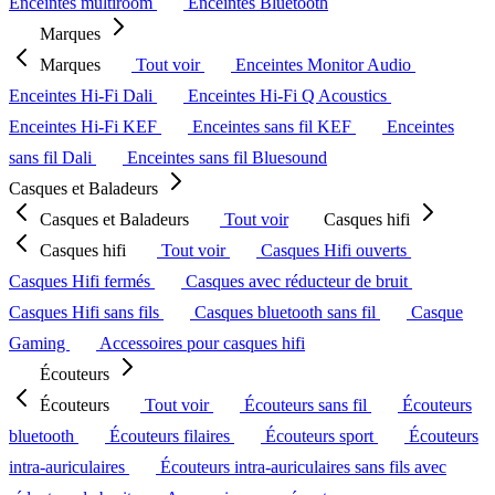
Enceintes multiroom
Enceintes Bluetooth
Marques
Marques
Tout voir
Enceintes Monitor Audio
Enceintes Hi-Fi Dali
Enceintes Hi-Fi Q Acoustics
Enceintes Hi-Fi KEF
Enceintes sans fil KEF
Enceintes
sans fil Dali
Enceintes sans fil Bluesound
Casques et Baladeurs
Casques et Baladeurs
Tout voir
Casques hifi
Casques hifi
Tout voir
Casques Hifi ouverts
Casques Hifi fermés
Casques avec réducteur de bruit
Casques Hifi sans fils
Casques bluetooth sans fil
Casque
Gaming
Accessoires pour casques hifi
Écouteurs
Écouteurs
Tout voir
Écouteurs sans fil
Écouteurs
bluetooth
Écouteurs filaires
Écouteurs sport
Écouteurs
intra-auriculaires
Écouteurs intra-auriculaires sans fils avec