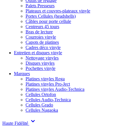
Outils de réglage
Palets Presseurs
Plateaux et couvres-plateaux vinyle
Portes Cellules (headshells)
Câbles pour porte cellule
Centreurs 45 tours
Bras de lecture
Courroies vinyle
Capots de platines
Cadres déco vinyle
Entretien et disques vinyle
Nettoyage vinyles
Disques vinyles
Pochettes vinyle
Marques
Platines vinyles Rega
Platines vinyles Pro-Ject
Platines vinyles Audio-Technica
Cellules Ortofon
Cellules Audio-Technica
Cellules Grado
Cellules Nagaoka
Haute Fidélité