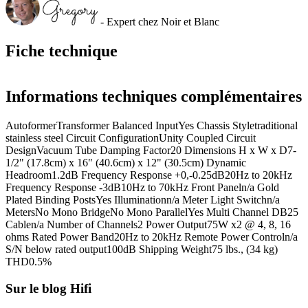
- Expert chez Noir et Blanc
Fiche technique
Informations techniques complémentaires
AutoformerTransformer Balanced InputYes Chassis Styletraditional
stainless steel Circuit ConfigurationUnity Coupled Circuit
DesignVacuum Tube Damping Factor20 Dimensions H x W x D7-
1/2" (17.8cm) x 16" (40.6cm) x 12" (30.5cm) Dynamic
Headroom1.2dB Frequency Response +0,-0.25dB20Hz to 20kHz
Frequency Response -3dB10Hz to 70kHz Front Paneln/a Gold
Plated Binding PostsYes Illuminationn/a Meter Light Switchn/a
MetersNo Mono BridgeNo Mono ParallelYes Multi Channel DB25
Cablen/a Number of Channels2 Power Output75W x2 @ 4, 8, 16
ohms Rated Power Band20Hz to 20kHz Remote Power Controln/a
S/N below rated output100dB Shipping Weight75 lbs., (34 kg)
THD0.5%
Sur le blog Hifi