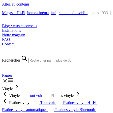
Allez au contenu
Magasin Hi-Fi
,
home-cinéma
,
intégra
tion audio-vidéo
depuis 1933 |
Tél. : +32 2 538 44 51 (mar-sam, 10h-12h30 et 14h-18h30)
Blog : tests et conseils
Installations
Notre magasin
FAQ
Contact
Rechercher
Panier
Vinyle
Vinyle
Tout voir
Platines vinyle
Platines vinyle
Tout voir
Platines vinyle HI-FI
Platines vinyle automatiques
Platines vinyle Bluetooth