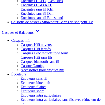
Enceintes Hi-Fi Q Acoustics
Enceintes Hi-Fi KEF
Enceintes sans fil KEF
Enceintes sans fil Dali
Enceintes sans fil Bluesound
Caissons de basses / Subwoofer
Barres de son pour TV
Casques et Baladeurs
Casques hifi
Casques Hifi ouverts
Casques Hifi fermés
Casques avec réducteur de bruit
Casques Hifi sans fils
Casques bluetooth sans fil
Casque Gaming
Accessoires pour casques hifi
Écouteurs
Écouteurs sans fil
Écouteurs bluetooth
Écouteurs filaires
Écouteurs sport
Écouteurs intra-auriculaires
Écouteurs intra-auriculaires sans fils avec réducteur de
bruit