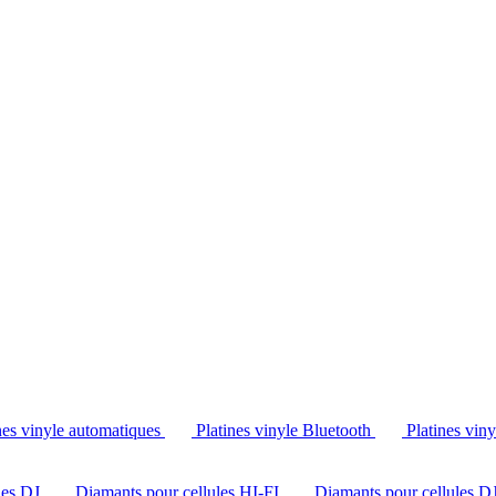
Tél. : +32 2 538 44 51 (mar-sam, 10h-12h30 et 14h-18h30)
nes vinyle automatiques
Platines vinyle Bluetooth
Platines vin
les DJ
Diamants pour cellules HI-FI
Diamants pour cellules D