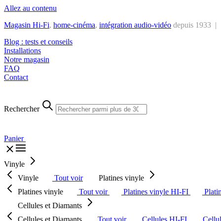
Allez au contenu
Magasin Hi-Fi
,
home-cinéma
,
intégra
tion audio-vidéo
depuis 1933 |
Blog : tests et conseils
Installations
Notre magasin
FAQ
Contact
Rechercher
Panier
Vinyle
Vinyle
Tout voir
Platines vinyle
Platines vinyle
Tout voir
Platines vinyle HI-FI
Plati
Cellules et Diamants
Cellules et Diamants
Tout voir
Cellules HI-FI
Cellu