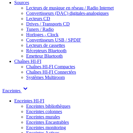
Sources
Lecteurs de musique en réseau / Radio Internet
Convertisseurs (DAC) digitales-analogiques
Lecteurs CD
Drives / Transports CD
Tuners / Radio
Horloges - Clock
Convertisseurs USB / SPDIF
Lecteurs de cassettes
Récepteurs Bluetooth
Emetteur Bluetooth
Chaînes HI-FI
Chaînes HI-FI Compactes
Chaînes HI-FI Connectées
Systèmes Multiroom
Enceintes
Enceintes HI-FI
Enceintes bibliothèques
Enceintes colonnes
Enceintes murales
Enceintes Encastrables
Enceintes monitoring
Enceintes Actives