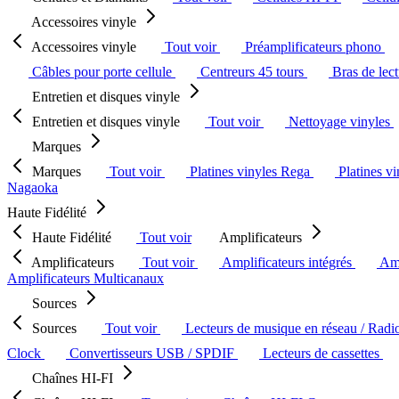
Accessoires vinyle
Accessoires vinyle
Tout voir
Préamplificateurs phono
Câbles pour porte cellule
Centreurs 45 tours
Bras de lec
Entretien et disques vinyle
Entretien et disques vinyle
Tout voir
Nettoyage vinyles
Marques
Marques
Tout voir
Platines vinyles Rega
Platines v
Nagaoka
Haute Fidélité
Haute Fidélité
Tout voir
Amplificateurs
Amplificateurs
Tout voir
Amplificateurs intégrés
Amp
Amplificateurs Multicanaux
Sources
Sources
Tout voir
Lecteurs de musique en réseau / Radi
Clock
Convertisseurs USB / SPDIF
Lecteurs de cassettes
Chaînes HI-FI