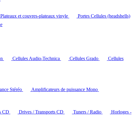
Plateaux et couvres-plateaux vinyle
Portes Cellules (headshells)
le
on
Cellules Audio-Technica
Cellules Grado
Cellules
sance Stéréo
Amplificateurs de puissance Mono
rs CD
Drives / Transports CD
Tuners / Radio
Horloges -