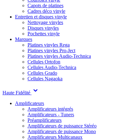
Capots de platines
Cadres déco vinyle
Entretien et disques vinyle
Nettoyage vinyles
Disques vinyles
Pochettes vinyle
Marques
Platines vinyles Rega
Platines vinyles Pro-Ject
Platines vinyles Audio-Technica
Cellules Ortofon
Cellules Audio-Technica
Cellules Grado
Cellules Nagaoka
Haute Fidélité
Amplificateurs
Amplificateurs intégrés
Amplificateurs - Tuners
Préamplificateurs
Amplificateurs de puissance Stéréo
Amplificateurs de puissance Mono
Amplificateurs Multicanaux