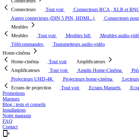
Connecteurs
Connecteurs
Tout voir
Connecteurs RCA , XLR et BN
Autres connecteurs (DIN 5 PIN, HDMI...)
Connecteurs pour 
Meubles
Meubles
Tout voir
Meubles hifi
Meubles audio-vid
Télécommandes
Transmetteurs audio-vidéo
Home-cinéma
Home-cinéma
Tout voir
Amplificateurs
Amplificateurs
Tout voir
Amplis Home-Cinéma
Pré
Projecteurs UHD-4K
Projecteurs home-cinéma
Lecteur
Ecrans de projection
Tout voir
Ecrans Manuels
Ecr
Promotions
Marques
Blog : tests et conseils
Installations
Notre magasin
FAQ
Contact