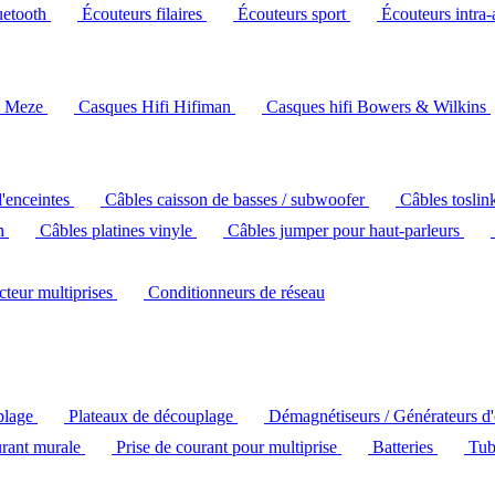
uetooth
Écouteurs filaires
Écouteurs sport
Écouteurs intra-
i Meze
Casques Hifi Hifiman
Casques hifi Bowers & Wilkins
d'enceintes
Câbles caisson de basses / subwoofer
Câbles toslin
ch
Câbles platines vinyle
Câbles jumper pour haut-parleurs
ecteur multiprises
Conditionneurs de réseau
plage
Plateaux de découplage
Démagnétiseurs / Générateurs d
urant murale
Prise de courant pour multiprise
Batteries
Tub