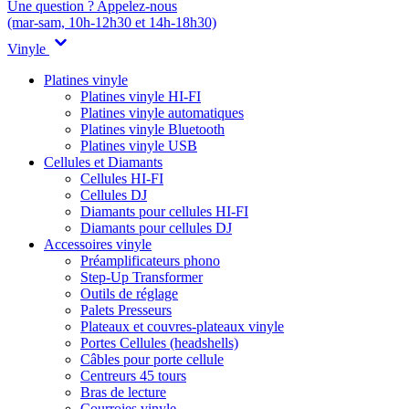
Une question ? Appelez-nous
(mar-sam, 10h-12h30 et 14h-18h30)
Vinyle
Platines vinyle
Platines vinyle HI-FI
Platines vinyle automatiques
Platines vinyle Bluetooth
Platines vinyle USB
Cellules et Diamants
Cellules HI-FI
Cellules DJ
Diamants pour cellules HI-FI
Diamants pour cellules DJ
Accessoires vinyle
Préamplificateurs phono
Step-Up Transformer
Outils de réglage
Palets Presseurs
Plateaux et couvres-plateaux vinyle
Portes Cellules (headshells)
Câbles pour porte cellule
Centreurs 45 tours
Bras de lecture
Courroies vinyle