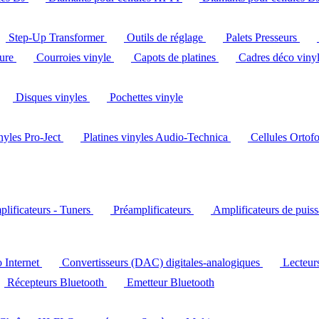
Step-Up Transformer
Outils de réglage
Palets Presseurs
ture
Courroies vinyle
Capots de platines
Cadres déco viny
Disques vinyles
Pochettes vinyle
inyles Pro-Ject
Platines vinyles Audio-Technica
Cellules Ortof
lificateurs - Tuners
Préamplificateurs
Amplificateurs de puis
o Internet
Convertisseurs (DAC) digitales-analogiques
Lecteu
Récepteurs Bluetooth
Emetteur Bluetooth