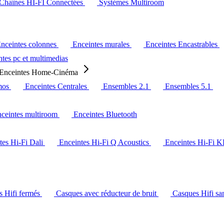
Chaînes HI-FI Connectées
Systèmes Multiroom
nceintes colonnes
Enceintes murales
Enceintes Encastrables
tes pc et multimedias
Enceintes Home-Cinéma
mos
Enceintes Centrales
Ensembles 2.1
Ensembles 5.1
ceintes multiroom
Enceintes Bluetooth
tes Hi-Fi Dali
Enceintes Hi-Fi Q Acoustics
Enceintes Hi-Fi 
s Hifi fermés
Casques avec réducteur de bruit
Casques Hifi san