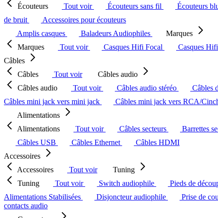
Écouteurs
Tout voir
Écouteurs sans fil
Écouteurs bl
de bruit
Accessoires pour écouteurs
Amplis casques
Baladeurs Audiophiles
Marques
Marques
Tout voir
Casques Hifi Focal
Casques Hif
Câbles
Câbles
Tout voir
Câbles audio
Câbles audio
Tout voir
Câbles audio stéréo
Câbles 
Câbles mini jack vers mini jack
Câbles mini jack vers RCA/Cin
Alimentations
Alimentations
Tout voir
Câbles secteurs
Barrettes s
Câbles USB
Câbles Ethernet
Câbles HDMI
Accessoires
Accessoires
Tout voir
Tuning
Tuning
Tout voir
Switch audiophile
Pieds de décou
Alimentations Stabilisées
Disjoncteur audiophile
Prise de co
contacts audio