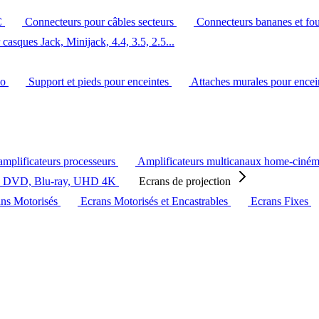
C
Connecteurs pour câbles secteurs
Connecteurs bananes et fo
casques Jack, Minijack, 4.4, 3.5, 2.5...
éo
Support et pieds pour enceintes
Attaches murales pour ence
amplificateurs processeurs
Amplificateurs multicanaux home-ciné
s DVD, Blu-ray, UHD 4K
Ecrans de projection
ans Motorisés
Ecrans Motorisés et Encastrables
Ecrans Fixes