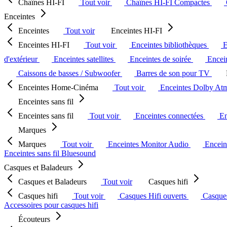
Chaînes HI-FI
Tout voir
Chaînes HI-FI Compactes
Enceintes
Enceintes
Tout voir
Enceintes HI-FI
Enceintes HI-FI
Tout voir
Enceintes bibliothèques
E
d'extérieur
Enceintes satellites
Enceintes de soirée
Encein
Caissons de basses / Subwoofer
Barres de son pour TV
Enceintes Home-Cinéma
Tout voir
Enceintes Dolby At
Enceintes sans fil
Enceintes sans fil
Tout voir
Enceintes connectées
En
Marques
Marques
Tout voir
Enceintes Monitor Audio
Encein
Enceintes sans fil Bluesound
Casques et Baladeurs
Casques et Baladeurs
Tout voir
Casques hifi
Casques hifi
Tout voir
Casques Hifi ouverts
Casque
Accessoires pour casques hifi
Écouteurs