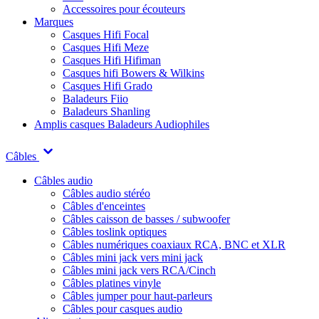
Accessoires pour écouteurs
Marques
Casques Hifi Focal
Casques Hifi Meze
Casques Hifi Hifiman
Casques hifi Bowers & Wilkins
Casques Hifi Grado
Baladeurs Fiio
Baladeurs Shanling
Amplis casques
Baladeurs Audiophiles
Câbles
Câbles audio
Câbles audio stéréo
Câbles d'enceintes
Câbles caisson de basses / subwoofer
Câbles toslink optiques
Câbles numériques coaxiaux RCA, BNC et XLR
Câbles mini jack vers mini jack
Câbles mini jack vers RCA/Cinch
Câbles platines vinyle
Câbles jumper pour haut-parleurs
Câbles pour casques audio