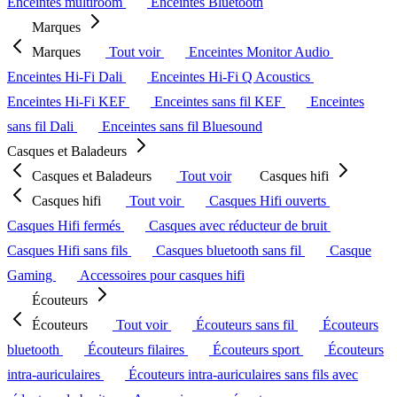
Enceintes multiroom
Enceintes Bluetooth
Marques
Marques
Tout voir
Enceintes Monitor Audio
Enceintes Hi-Fi Dali
Enceintes Hi-Fi Q Acoustics
Enceintes Hi-Fi KEF
Enceintes sans fil KEF
Enceintes
sans fil Dali
Enceintes sans fil Bluesound
Casques et Baladeurs
Casques et Baladeurs
Tout voir
Casques hifi
Casques hifi
Tout voir
Casques Hifi ouverts
Casques Hifi fermés
Casques avec réducteur de bruit
Casques Hifi sans fils
Casques bluetooth sans fil
Casque
Gaming
Accessoires pour casques hifi
Écouteurs
Écouteurs
Tout voir
Écouteurs sans fil
Écouteurs
bluetooth
Écouteurs filaires
Écouteurs sport
Écouteurs
intra-auriculaires
Écouteurs intra-auriculaires sans fils avec