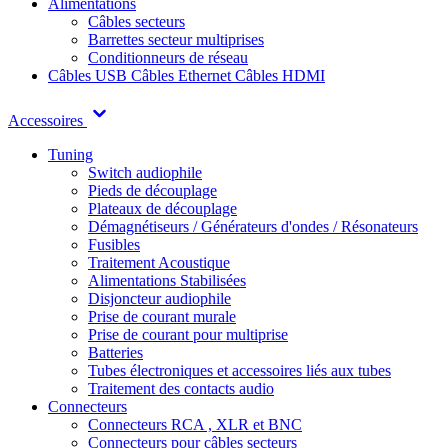
Alimentations
Câbles secteurs
Barrettes secteur multiprises
Conditionneurs de réseau
Câbles USB
Câbles Ethernet
Câbles HDMI
Accessoires
Tuning
Switch audiophile
Pieds de découplage
Plateaux de découplage
Démagnétiseurs / Générateurs d'ondes / Résonateurs
Fusibles
Traitement Acoustique
Alimentations Stabilisées
Disjoncteur audiophile
Prise de courant murale
Prise de courant pour multiprise
Batteries
Tubes électroniques et accessoires liés aux tubes
Traitement des contacts audio
Connecteurs
Connecteurs RCA , XLR et BNC
Connecteurs pour câbles secteurs