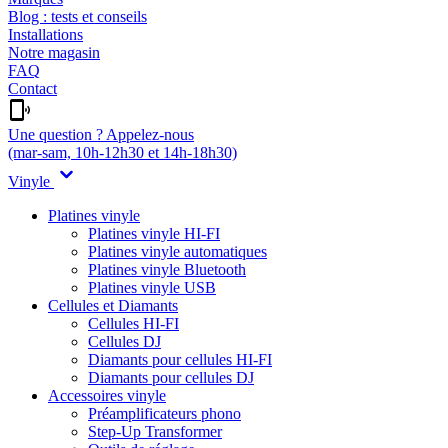
Blog : tests et conseils
Installations
Notre magasin
FAQ
Contact
Une question ? Appelez-nous
(mar-sam, 10h-12h30 et 14h-18h30)
Vinyle
Platines vinyle
Platines vinyle HI-FI
Platines vinyle automatiques
Platines vinyle Bluetooth
Platines vinyle USB
Cellules et Diamants
Cellules HI-FI
Cellules DJ
Diamants pour cellules HI-FI
Diamants pour cellules DJ
Accessoires vinyle
Préamplificateurs phono
Step-Up Transformer