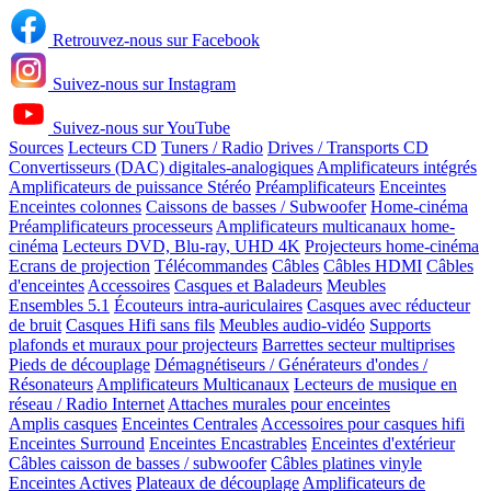
Retrouvez-nous sur Facebook
Suivez-nous sur Instagram
Suivez-nous sur YouTube
Sources
Lecteurs CD
Tuners / Radio
Drives / Transports CD
Convertisseurs (DAC) digitales-analogiques
Amplificateurs intégrés
Amplificateurs de puissance Stéréo
Préamplificateurs
Enceintes
Enceintes colonnes
Caissons de basses / Subwoofer
Home-cinéma
Préamplificateurs processeurs
Amplificateurs multicanaux home-
cinéma
Lecteurs DVD, Blu-ray, UHD 4K
Projecteurs home-cinéma
Ecrans de projection
Télécommandes
Câbles
Câbles HDMI
Câbles
d'enceintes
Accessoires
Casques et Baladeurs
Meubles
Ensembles 5.1
Écouteurs intra-auriculaires
Casques avec réducteur
de bruit
Casques Hifi sans fils
Meubles audio-vidéo
Supports
plafonds et muraux pour projecteurs
Barrettes secteur multiprises
Pieds de découplage
Démagnétiseurs / Générateurs d'ondes /
Résonateurs
Amplificateurs Multicanaux
Lecteurs de musique en
réseau / Radio Internet
Attaches murales pour enceintes
Amplis casques
Enceintes Centrales
Accessoires pour casques hifi
Enceintes Surround
Enceintes Encastrables
Enceintes d'extérieur
Câbles caisson de basses / subwoofer
Câbles platines vinyle
Enceintes Actives
Plateaux de découplage
Amplificateurs de