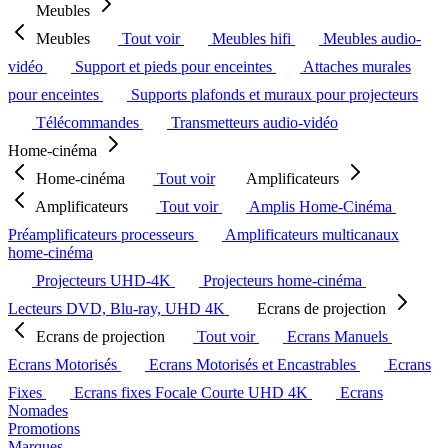
Meubles
Meubles
Tout voir
Meubles hifi
Meubles audio-
vidéo
Support et pieds pour enceintes
Attaches murales
pour enceintes
Supports plafonds et muraux pour projecteurs
Télécommandes
Transmetteurs audio-vidéo
Home-cinéma
Home-cinéma
Tout voir
Amplificateurs
Amplificateurs
Tout voir
Amplis Home-Cinéma
Préamplificateurs processeurs
Amplificateurs multicanaux
home-cinéma
Projecteurs UHD-4K
Projecteurs home-cinéma
Lecteurs DVD, Blu-ray, UHD 4K
Ecrans de projection
Ecrans de projection
Tout voir
Ecrans Manuels
Ecrans Motorisés
Ecrans Motorisés et Encastrables
Ecrans
Fixes
Ecrans fixes Focale Courte UHD 4K
Ecrans
Nomades
Promotions
Marques