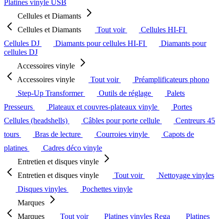
Platines vinyle USB
Cellules et Diamants
Cellules et Diamants
Tout voir
Cellules HI-FI
Cellules DJ
Diamants pour cellules HI-FI
Diamants pour
cellules DJ
Accessoires vinyle
Accessoires vinyle
Tout voir
Préamplificateurs phono
Step-Up Transformer
Outils de réglage
Palets
Presseurs
Plateaux et couvres-plateaux vinyle
Portes
Cellules (headshells)
Câbles pour porte cellule
Centreurs 45
tours
Bras de lecture
Courroies vinyle
Capots de
platines
Cadres déco vinyle
Entretien et disques vinyle
Entretien et disques vinyle
Tout voir
Nettoyage vinyles
Disques vinyles
Pochettes vinyle
Marques
Marques
Tout voir
Platines vinyles Rega
Platines