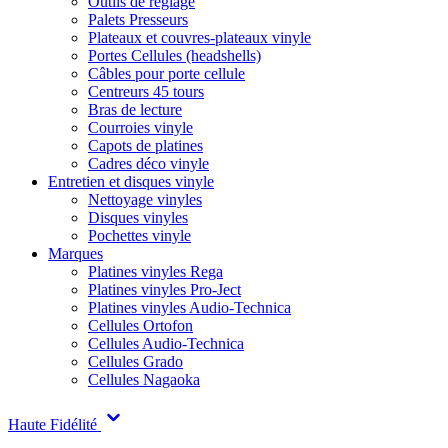
Outils de réglage
Palets Presseurs
Plateaux et couvres-plateaux vinyle
Portes Cellules (headshells)
Câbles pour porte cellule
Centreurs 45 tours
Bras de lecture
Courroies vinyle
Capots de platines
Cadres déco vinyle
Entretien et disques vinyle
Nettoyage vinyles
Disques vinyles
Pochettes vinyle
Marques
Platines vinyles Rega
Platines vinyles Pro-Ject
Platines vinyles Audio-Technica
Cellules Ortofon
Cellules Audio-Technica
Cellules Grado
Cellules Nagaoka
Haute Fidélité