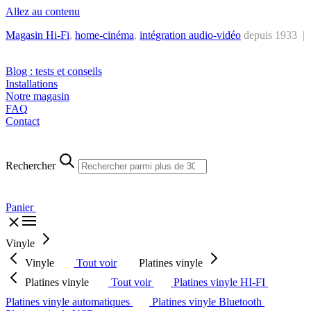
Allez au contenu
Magasin Hi-Fi
,
home-cinéma
,
intégra
tion audio-vidéo
depuis 1933 |
Tél. : +32 2 538 44 51 (mar-sam, 10h-12h30 et 14h-18h30)
Blog : tests et conseils
Installations
Notre magasin
FAQ
Contact
Rechercher
Panier
Vinyle
Vinyle
Tout voir
Platines vinyle
Platines vinyle
Tout voir
Platines vinyle HI-FI
Platines vinyle automatiques
Platines vinyle Bluetooth