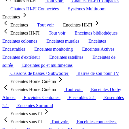
Chaînes HI-FI
Tout voir
Chaînes HI-FI Compactes
Chaînes HI-FI Connectées
Systèmes Multiroom
Enceintes
Enceintes
Tout voir
Enceintes HI-FI
Enceintes HI-FI
Tout voir
Enceintes bibliothèques
Enceintes colonnes
Enceintes murales
Enceintes
Encastrables
Enceintes monitoring
Enceintes Actives
Enceintes d'extérieur
Enceintes satellites
Enceintes de
soirée
Enceintes pc et multimedias
Caissons de basses / Subwoofer
Barres de son pour TV
Enceintes Home-Cinéma
Enceintes Home-Cinéma
Tout voir
Enceintes Dolby
Atmos
Enceintes Centrales
Ensembles 2.1
Ensembles
5.1
Enceintes Surround
Enceintes sans fil
Enceintes sans fil
Tout voir
Enceintes connectées