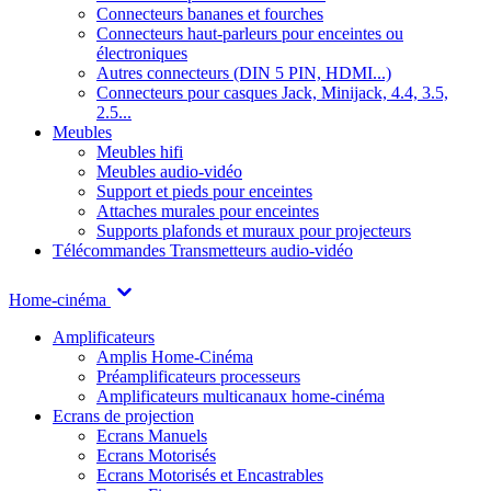
Connecteurs bananes et fourches
Connecteurs haut-parleurs pour enceintes ou
électroniques
Autres connecteurs (DIN 5 PIN, HDMI...)
Connecteurs pour casques Jack, Minijack, 4.4, 3.5,
2.5...
Meubles
Meubles hifi
Meubles audio-vidéo
Support et pieds pour enceintes
Attaches murales pour enceintes
Supports plafonds et muraux pour projecteurs
Télécommandes
Transmetteurs audio-vidéo
Home-cinéma
Amplificateurs
Amplis Home-Cinéma
Préamplificateurs processeurs
Amplificateurs multicanaux home-cinéma
Ecrans de projection
Ecrans Manuels
Ecrans Motorisés
Ecrans Motorisés et Encastrables