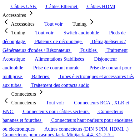
Câbles USB
Câbles Ethernet
Câbles HDMI
Accessoires
Accessoires
Tout voir
Tuning
Tuning
Tout voir
Switch audiophile
Pieds de
découplage
Plateaux de découplage
Démagnétiseurs /
Générateurs d'ondes / Résonateurs
Fusibles
Traitement
Acoustique
Alimentations Stabilisées
Disjoncteur
audiophile
Prise de courant murale
Prise de courant pour
multiprise
Batteries
Tubes électroniques et accessoires liés
aux tubes
Traitement des contacts audio
Connecteurs
Connecteurs
Tout voir
Connecteurs RCA , XLR et
BNC
Connecteurs pour câbles secteurs
Connecteurs
bananes et fourches
Connecteurs haut-parleurs pour enceintes
ou électroniques
Autres connecteurs (DIN 5 PIN, HDMI...)
Connecteurs pour casques Jack, Minijack, 4.4, 3.5, 2.5...