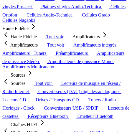
vinyles Pro-Ject
Platines vinyles Audio-Technica
Cellules
Ortofon
Cellules Audio-Technica
Cellules Grado
Cellules Nagaoka
Haute Fidélité
Haute Fidélité
Tout voir
Amplificateurs
Amplificateurs
Tout voir
Amplificateurs intégrés
Amplificateurs - Tuners
Préamplificateurs
Amplificateurs
de puissance Stéréo
Amplificateurs de puissance Mono
Amplificateurs Multicanaux
Sources
Sources
Tout voir
Lecteurs de musique en réseau /
Radio Internet
Convertisseurs (DAC) digitales-analogiques
Lecteurs CD
Drives / Transports CD
Tuners / Radio
Horloges - Clock
Convertisseurs USB / SPDIF
Lecteurs de
cassettes
Récepteurs Bluetooth
Emetteur Bluetooth
Chaînes HI-FI