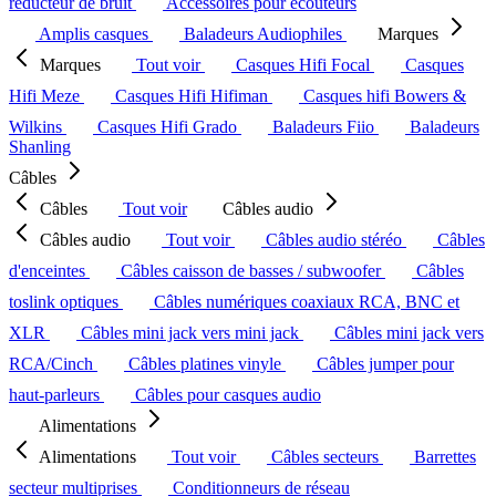
réducteur de bruit
Accessoires pour écouteurs
Amplis casques
Baladeurs Audiophiles
Marques
Marques
Tout voir
Casques Hifi Focal
Casques
Hifi Meze
Casques Hifi Hifiman
Casques hifi Bowers &
Wilkins
Casques Hifi Grado
Baladeurs Fiio
Baladeurs
Shanling
Câbles
Câbles
Tout voir
Câbles audio
Câbles audio
Tout voir
Câbles audio stéréo
Câbles
d'enceintes
Câbles caisson de basses / subwoofer
Câbles
toslink optiques
Câbles numériques coaxiaux RCA, BNC et
XLR
Câbles mini jack vers mini jack
Câbles mini jack vers
RCA/Cinch
Câbles platines vinyle
Câbles jumper pour
haut-parleurs
Câbles pour casques audio
Alimentations
Alimentations
Tout voir
Câbles secteurs
Barrettes
secteur multiprises
Conditionneurs de réseau