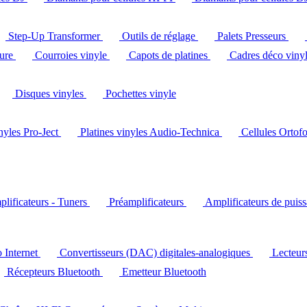
Step-Up Transformer
Outils de réglage
Palets Presseurs
ture
Courroies vinyle
Capots de platines
Cadres déco viny
Disques vinyles
Pochettes vinyle
inyles Pro-Ject
Platines vinyles Audio-Technica
Cellules Ortof
lificateurs - Tuners
Préamplificateurs
Amplificateurs de puis
o Internet
Convertisseurs (DAC) digitales-analogiques
Lecteu
Récepteurs Bluetooth
Emetteur Bluetooth