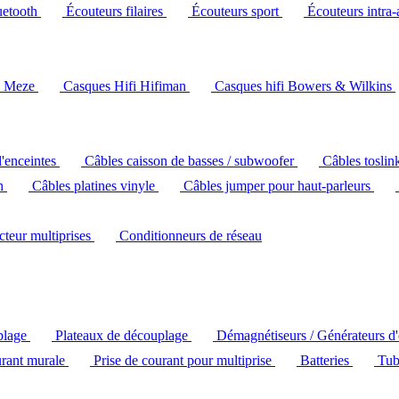
uetooth
Écouteurs filaires
Écouteurs sport
Écouteurs intra-
i Meze
Casques Hifi Hifiman
Casques hifi Bowers & Wilkins
d'enceintes
Câbles caisson de basses / subwoofer
Câbles toslin
ch
Câbles platines vinyle
Câbles jumper pour haut-parleurs
ecteur multiprises
Conditionneurs de réseau
plage
Plateaux de découplage
Démagnétiseurs / Générateurs d
urant murale
Prise de courant pour multiprise
Batteries
Tub