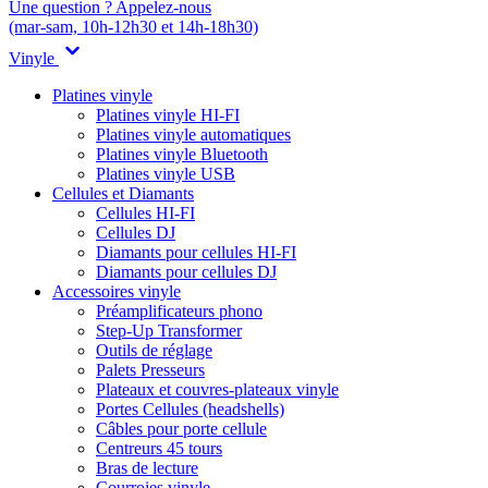
Une question ? Appelez-nous
(mar-sam, 10h-12h30 et 14h-18h30)
Vinyle
Platines vinyle
Platines vinyle HI-FI
Platines vinyle automatiques
Platines vinyle Bluetooth
Platines vinyle USB
Cellules et Diamants
Cellules HI-FI
Cellules DJ
Diamants pour cellules HI-FI
Diamants pour cellules DJ
Accessoires vinyle
Préamplificateurs phono
Step-Up Transformer
Outils de réglage
Palets Presseurs
Plateaux et couvres-plateaux vinyle
Portes Cellules (headshells)
Câbles pour porte cellule
Centreurs 45 tours
Bras de lecture
Courroies vinyle