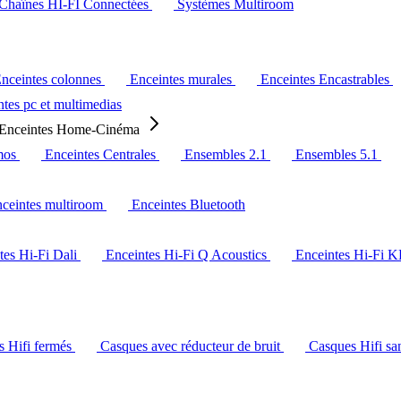
Chaînes HI-FI Connectées
Systèmes Multiroom
nceintes colonnes
Enceintes murales
Enceintes Encastrables
tes pc et multimedias
Enceintes Home-Cinéma
mos
Enceintes Centrales
Ensembles 2.1
Ensembles 5.1
ceintes multiroom
Enceintes Bluetooth
tes Hi-Fi Dali
Enceintes Hi-Fi Q Acoustics
Enceintes Hi-Fi 
s Hifi fermés
Casques avec réducteur de bruit
Casques Hifi san