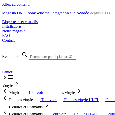
Allez au contenu
Magasin Hi-Fi
,
home-cinéma
,
intégra
tion audio-vidéo
depuis 1933 |
Blog : tests et conseils
Installations
Notre magasin
FAQ
Contact
Rechercher
Panier
Vinyle
Vinyle
Tout voir
Platines vinyle
Platines vinyle
Tout voir
Platines vinyle HI-FI
Plati
Cellules et Diamants
Cellules et Diamants
Tout voir
Cellules HI-FI
Cellu