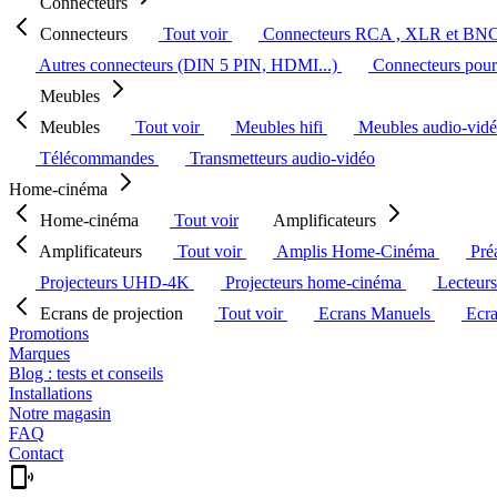
Connecteurs
Connecteurs
Tout voir
Connecteurs RCA , XLR et BN
Autres connecteurs (DIN 5 PIN, HDMI...)
Connecteurs pour 
Meubles
Meubles
Tout voir
Meubles hifi
Meubles audio-vid
Télécommandes
Transmetteurs audio-vidéo
Home-cinéma
Home-cinéma
Tout voir
Amplificateurs
Amplificateurs
Tout voir
Amplis Home-Cinéma
Pré
Projecteurs UHD-4K
Projecteurs home-cinéma
Lecteur
Ecrans de projection
Tout voir
Ecrans Manuels
Ecr
Promotions
Marques
Blog : tests et conseils
Installations
Notre magasin
FAQ
Contact