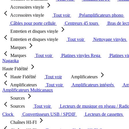
Accessoires vinyle
Accessoires vinyle
Tout voir
Préamplificateurs phono
Câbles pour porte cellule
Centreurs 45 tours
Bras de lec
Entretien et disques vinyle
Entretien et disques vinyle
Tout voir
Nettoyage vinyles
Marques
Marques
Tout voir
Platines vinyles Rega
Platines v
Nagaoka
Haute Fidélité
Haute Fidélité
Tout voir
Amplificateurs
Amplificateurs
Tout voir
Amplificateurs intégrés
Amp
Amplificateurs Multicanaux
Sources
Sources
Tout voir
Lecteurs de musique en réseau / Radi
Clock
Convertisseurs USB / SPDIF
Lecteurs de cassettes
Chaînes HI-FI