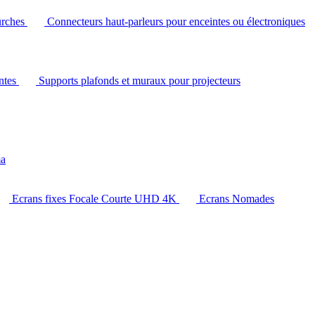
urches
Connecteurs haut-parleurs pour enceintes ou électroniques
intes
Supports plafonds et muraux pour projecteurs
ma
Ecrans fixes Focale Courte UHD 4K
Ecrans Nomades