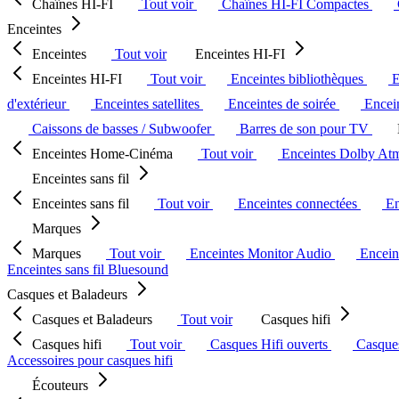
Chaînes HI-FI
Tout voir
Chaînes HI-FI Compactes
Enceintes
Enceintes
Tout voir
Enceintes HI-FI
Enceintes HI-FI
Tout voir
Enceintes bibliothèques
E
d'extérieur
Enceintes satellites
Enceintes de soirée
Encein
Caissons de basses / Subwoofer
Barres de son pour TV
Enceintes Home-Cinéma
Tout voir
Enceintes Dolby At
Enceintes sans fil
Enceintes sans fil
Tout voir
Enceintes connectées
En
Marques
Marques
Tout voir
Enceintes Monitor Audio
Encein
Enceintes sans fil Bluesound
Casques et Baladeurs
Casques et Baladeurs
Tout voir
Casques hifi
Casques hifi
Tout voir
Casques Hifi ouverts
Casque
Accessoires pour casques hifi
Écouteurs