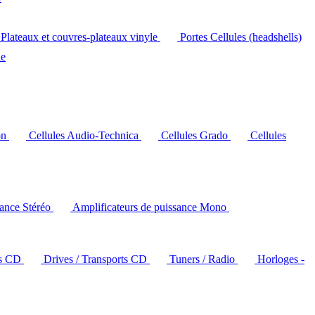
Plateaux et couvres-plateaux vinyle
Portes Cellules (headshells)
le
on
Cellules Audio-Technica
Cellules Grado
Cellules
sance Stéréo
Amplificateurs de puissance Mono
rs CD
Drives / Transports CD
Tuners / Radio
Horloges -