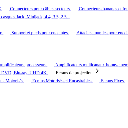
C
Connecteurs pour câbles secteurs
Connecteurs bananes et fo
casques Jack, Minijack, 4.4, 3.5, 2.5...
éo
Support et pieds pour enceintes
Attaches murales pour ence
amplificateurs processeurs
Amplificateurs multicanaux home-ciné
s DVD, Blu-ray, UHD 4K
Ecrans de projection
ans Motorisés
Ecrans Motorisés et Encastrables
Ecrans Fixes