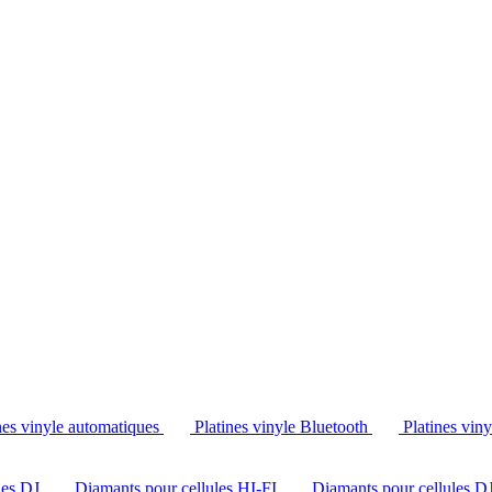
Tél. : +32 2 538 44 51 (mar-sam, 10h-12h30 et 14h-18h30)
nes vinyle automatiques
Platines vinyle Bluetooth
Platines vin
les DJ
Diamants pour cellules HI-FI
Diamants pour cellules D