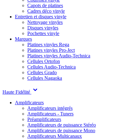
Capots de platines
Cadres déco vinyle
Entretien et disques vinyle
Nettoyage vinyles
Disques vinyles
Pochettes vinyle
Marques
Platines vinyles Rega
Platines vinyles Pro-Ject
Platines vinyles Audio-Technica
Cellules Ortofon
Cellules Audio-Technica
Cellules Grado
Cellules Nagaoka
Haute Fidélité
Amplificateurs
Amplificateurs intégrés
Amplificateurs - Tuners
Préamplificateurs
Amplificateurs de puissance Stéréo
Amplificateurs de puissance Mono
Amplificateurs Multicanaux