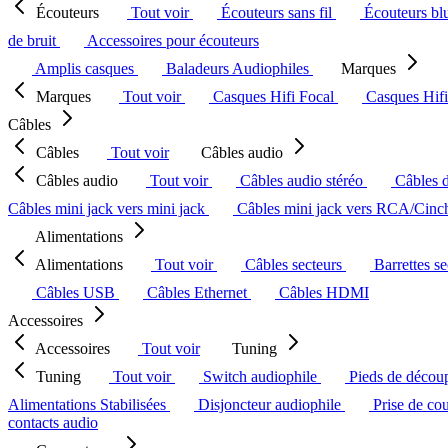
Écouteurs
Tout voir
Écouteurs sans fil
Écouteurs bl
de bruit
Accessoires pour écouteurs
Amplis casques
Baladeurs Audiophiles
Marques
Marques
Tout voir
Casques Hifi Focal
Casques Hif
Câbles
Câbles
Tout voir
Câbles audio
Câbles audio
Tout voir
Câbles audio stéréo
Câbles 
Câbles mini jack vers mini jack
Câbles mini jack vers RCA/Cin
Alimentations
Alimentations
Tout voir
Câbles secteurs
Barrettes s
Câbles USB
Câbles Ethernet
Câbles HDMI
Accessoires
Accessoires
Tout voir
Tuning
Tuning
Tout voir
Switch audiophile
Pieds de décou
Alimentations Stabilisées
Disjoncteur audiophile
Prise de co
contacts audio