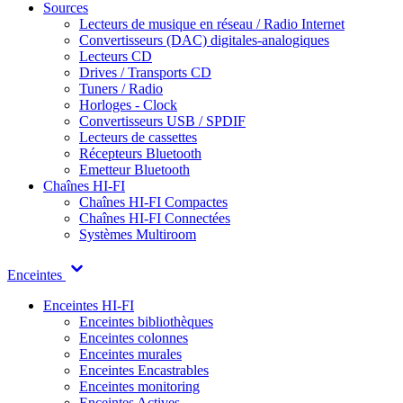
Sources
Lecteurs de musique en réseau / Radio Internet
Convertisseurs (DAC) digitales-analogiques
Lecteurs CD
Drives / Transports CD
Tuners / Radio
Horloges - Clock
Convertisseurs USB / SPDIF
Lecteurs de cassettes
Récepteurs Bluetooth
Emetteur Bluetooth
Chaînes HI-FI
Chaînes HI-FI Compactes
Chaînes HI-FI Connectées
Systèmes Multiroom
Enceintes
Enceintes HI-FI
Enceintes bibliothèques
Enceintes colonnes
Enceintes murales
Enceintes Encastrables
Enceintes monitoring
Enceintes Actives