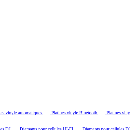
Tél. : +32 2 538 44 51 (mar-sam, 10h-12h30 et 14h-18h30)
nes vinyle automatiques
Platines vinyle Bluetooth
Platines vin
les DJ
Diamants pour cellules HI-FI
Diamants pour cellules D