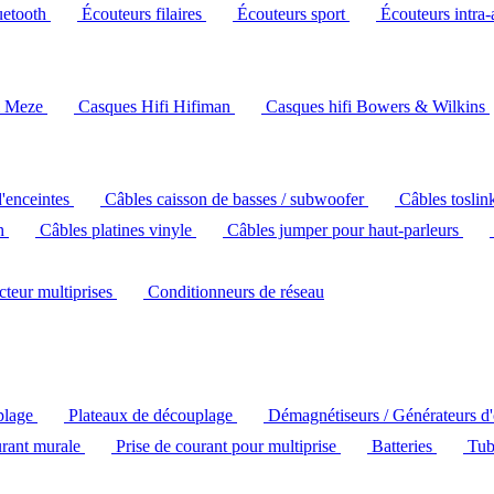
uetooth
Écouteurs filaires
Écouteurs sport
Écouteurs intra-
i Meze
Casques Hifi Hifiman
Casques hifi Bowers & Wilkins
d'enceintes
Câbles caisson de basses / subwoofer
Câbles toslin
ch
Câbles platines vinyle
Câbles jumper pour haut-parleurs
ecteur multiprises
Conditionneurs de réseau
plage
Plateaux de découplage
Démagnétiseurs / Générateurs d
urant murale
Prise de courant pour multiprise
Batteries
Tub