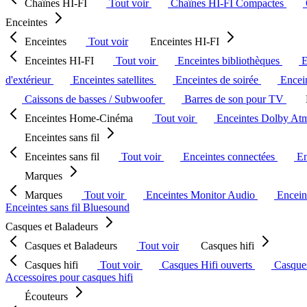
Chaînes HI-FI
Tout voir
Chaînes HI-FI Compactes
Enceintes
Enceintes
Tout voir
Enceintes HI-FI
Enceintes HI-FI
Tout voir
Enceintes bibliothèques
E
d'extérieur
Enceintes satellites
Enceintes de soirée
Encein
Caissons de basses / Subwoofer
Barres de son pour TV
Enceintes Home-Cinéma
Tout voir
Enceintes Dolby At
Enceintes sans fil
Enceintes sans fil
Tout voir
Enceintes connectées
En
Marques
Marques
Tout voir
Enceintes Monitor Audio
Encein
Enceintes sans fil Bluesound
Casques et Baladeurs
Casques et Baladeurs
Tout voir
Casques hifi
Casques hifi
Tout voir
Casques Hifi ouverts
Casque
Accessoires pour casques hifi
Écouteurs