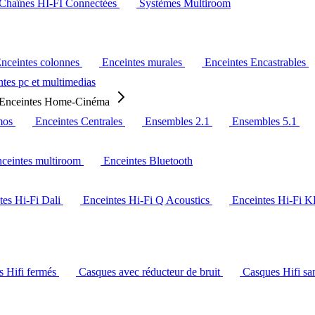
Chaînes HI-FI Connectées
Systèmes Multiroom
nceintes colonnes
Enceintes murales
Enceintes Encastrables
tes pc et multimedias
Enceintes Home-Cinéma
mos
Enceintes Centrales
Ensembles 2.1
Ensembles 5.1
ceintes multiroom
Enceintes Bluetooth
tes Hi-Fi Dali
Enceintes Hi-Fi Q Acoustics
Enceintes Hi-Fi 
s Hifi fermés
Casques avec réducteur de bruit
Casques Hifi san