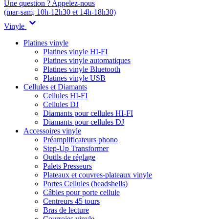
Une question ? Appelez-nous
(mar-sam, 10h-12h30 et 14h-18h30)
Vinyle
Platines vinyle
Platines vinyle HI-FI
Platines vinyle automatiques
Platines vinyle Bluetooth
Platines vinyle USB
Cellules et Diamants
Cellules HI-FI
Cellules DJ
Diamants pour cellules HI-FI
Diamants pour cellules DJ
Accessoires vinyle
Préamplificateurs phono
Step-Up Transformer
Outils de réglage
Palets Presseurs
Plateaux et couvres-plateaux vinyle
Portes Cellules (headshells)
Câbles pour porte cellule
Centreurs 45 tours
Bras de lecture
Courroies vinyle