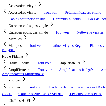
Accessoires vinyle
Accessoires vinyle
Tout voir
Préamplificateurs phono
Câbles pour porte cellule
Centreurs 45 tours
Bras de lec
Entretien et disques vinyle
Entretien et disques vinyle
Tout voir
Nettoyage vinyles
Marques
Marques
Tout voir
Platines vinyles Rega
Platines v
Nagaoka
Haute Fidélité
Haute Fidélité
Tout voir
Amplificateurs
Amplificateurs
Tout voir
Amplificateurs intégrés
Amp
Amplificateurs Multicanaux
Sources
Sources
Tout voir
Lecteurs de musique en réseau / Radi
Clock
Convertisseurs USB / SPDIF
Lecteurs de cassettes
Chaînes HI-FI