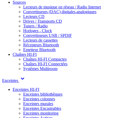
Sources
Lecteurs de musique en réseau / Radio Internet
Convertisseurs (DAC) digitales-analogiques
Lecteurs CD
Drives / Transports CD
Tuners / Radio
Horloges - Clock
Convertisseurs USB / SPDIF
Lecteurs de cassettes
Récepteurs Bluetooth
Emetteur Bluetooth
Chaînes HI-FI
Chaînes HI-FI Compactes
Chaînes HI-FI Connectées
Systèmes Multiroom
Enceintes
Enceintes HI-FI
Enceintes bibliothèques
Enceintes colonnes
Enceintes murales
Enceintes Encastrables
Enceintes monitoring
Enceintes Actives