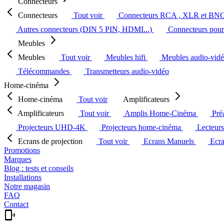
Connecteurs
Connecteurs
Tout voir
Connecteurs RCA , XLR et BN
Autres connecteurs (DIN 5 PIN, HDMI...)
Connecteurs pour 
Meubles
Meubles
Tout voir
Meubles hifi
Meubles audio-vid
Télécommandes
Transmetteurs audio-vidéo
Home-cinéma
Home-cinéma
Tout voir
Amplificateurs
Amplificateurs
Tout voir
Amplis Home-Cinéma
Pré
Projecteurs UHD-4K
Projecteurs home-cinéma
Lecteur
Ecrans de projection
Tout voir
Ecrans Manuels
Ecr
Promotions
Marques
Blog : tests et conseils
Installations
Notre magasin
FAQ
Contact