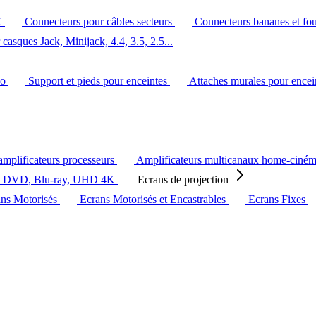
C
Connecteurs pour câbles secteurs
Connecteurs bananes et fo
casques Jack, Minijack, 4.4, 3.5, 2.5...
éo
Support et pieds pour enceintes
Attaches murales pour ence
amplificateurs processeurs
Amplificateurs multicanaux home-ciné
s DVD, Blu-ray, UHD 4K
Ecrans de projection
ans Motorisés
Ecrans Motorisés et Encastrables
Ecrans Fixes