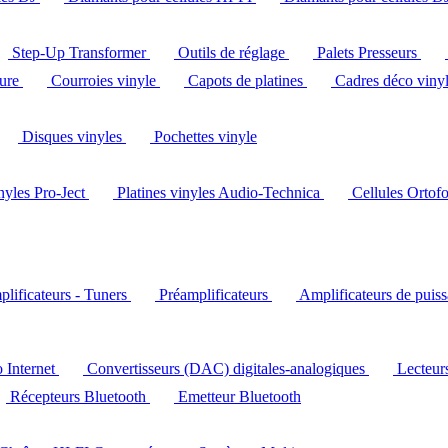
Step-Up Transformer
Outils de réglage
Palets Presseurs
ture
Courroies vinyle
Capots de platines
Cadres déco viny
Disques vinyles
Pochettes vinyle
inyles Pro-Ject
Platines vinyles Audio-Technica
Cellules Ortof
lificateurs - Tuners
Préamplificateurs
Amplificateurs de puis
o Internet
Convertisseurs (DAC) digitales-analogiques
Lecteu
Récepteurs Bluetooth
Emetteur Bluetooth