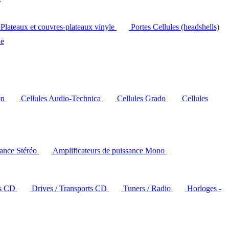
Plateaux et couvres-plateaux vinyle
Portes Cellules (headshells)
le
on
Cellules Audio-Technica
Cellules Grado
Cellules
sance Stéréo
Amplificateurs de puissance Mono
rs CD
Drives / Transports CD
Tuners / Radio
Horloges -