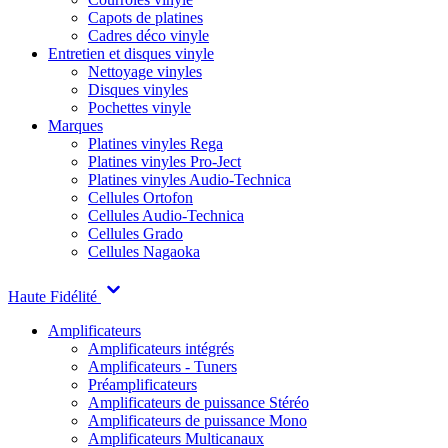
Capots de platines
Cadres déco vinyle
Entretien et disques vinyle
Nettoyage vinyles
Disques vinyles
Pochettes vinyle
Marques
Platines vinyles Rega
Platines vinyles Pro-Ject
Platines vinyles Audio-Technica
Cellules Ortofon
Cellules Audio-Technica
Cellules Grado
Cellules Nagaoka
Haute Fidélité
Amplificateurs
Amplificateurs intégrés
Amplificateurs - Tuners
Préamplificateurs
Amplificateurs de puissance Stéréo
Amplificateurs de puissance Mono
Amplificateurs Multicanaux