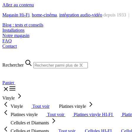
Allez au contenu
Magasin Hi-Fi
,
home-cinéma
,
intégra
tion audio-vidéo
depuis 1933 |
Blog : tests et conseils
Installations
Notre magasin
FAQ
Contact
Rechercher
Panier
Vinyle
Vinyle
Tout voir
Platines vinyle
Platines vinyle
Tout voir
Platines vinyle HI-FI
Plati
Cellules et Diamants
Cellules et Diamants
Tout voir
Cellules HI-FI
Cellu