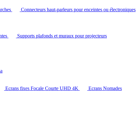
urches
Connecteurs haut-parleurs pour enceintes ou électroniques
intes
Supports plafonds et muraux pour projecteurs
ma
Ecrans fixes Focale Courte UHD 4K
Ecrans Nomades