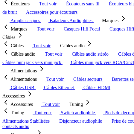
Écouteurs
Tout voir
Écouteurs sans fil
Écouteurs bl
de bruit
Accessoires pour écouteurs
Amplis casques
Baladeurs Audiophiles
Marques
Marques
Tout voir
Casques Hifi Focal
Casques Hif
Câbles
Câbles
Tout voir
Câbles audio
Câbles audio
Tout voir
Câbles audio stéréo
Câbles 
Câbles mini jack vers mini jack
Câbles mini jack vers RCA/Cin
Alimentations
Alimentations
Tout voir
Câbles secteurs
Barrettes s
Câbles USB
Câbles Ethernet
Câbles HDMI
Accessoires
Accessoires
Tout voir
Tuning
Tuning
Tout voir
Switch audiophile
Pieds de décou
Alimentations Stabilisées
Disjoncteur audiophile
Prise de co
contacts audio