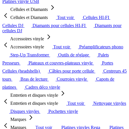
Platines vinyle USB
Cellules et Diamants
Cellules et Diamants
Tout voir
Cellules HI-FI
Cellules DJ
Diamants pour cellules HI-FI
Diamants pour
cellules DJ
Accessoires vinyle
Accessoires vinyle
Tout voir
Préamplificateurs phono
Step-Up Transformer
Outils de réglage
Palets
Presseurs
Plateaux et couvres-plateaux vinyle
Portes
Cellules (headshells)
Câbles pour porte cellule
Centreurs 45
tours
Bras de lecture
Courroies vinyle
Capots de
platines
Cadres déco vinyle
Entretien et disques vinyle
Entretien et disques vinyle
Tout voir
Nettoyage vinyles
Disques vinyles
Pochettes vinyle
Marques
Marques
Tout voir
Platines vinyles Rega
Platines