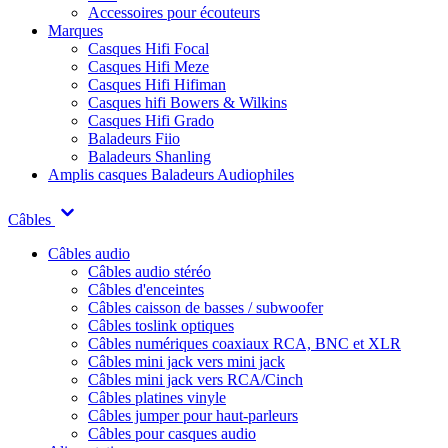
Accessoires pour écouteurs
Marques
Casques Hifi Focal
Casques Hifi Meze
Casques Hifi Hifiman
Casques hifi Bowers & Wilkins
Casques Hifi Grado
Baladeurs Fiio
Baladeurs Shanling
Amplis casques
Baladeurs Audiophiles
Câbles
Câbles audio
Câbles audio stéréo
Câbles d'enceintes
Câbles caisson de basses / subwoofer
Câbles toslink optiques
Câbles numériques coaxiaux RCA, BNC et XLR
Câbles mini jack vers mini jack
Câbles mini jack vers RCA/Cinch
Câbles platines vinyle
Câbles jumper pour haut-parleurs
Câbles pour casques audio