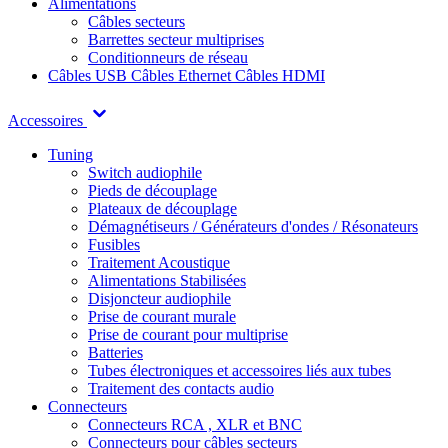
Alimentations
Câbles secteurs
Barrettes secteur multiprises
Conditionneurs de réseau
Câbles USB
Câbles Ethernet
Câbles HDMI
Accessoires
Tuning
Switch audiophile
Pieds de découplage
Plateaux de découplage
Démagnétiseurs / Générateurs d'ondes / Résonateurs
Fusibles
Traitement Acoustique
Alimentations Stabilisées
Disjoncteur audiophile
Prise de courant murale
Prise de courant pour multiprise
Batteries
Tubes électroniques et accessoires liés aux tubes
Traitement des contacts audio
Connecteurs
Connecteurs RCA , XLR et BNC
Connecteurs pour câbles secteurs