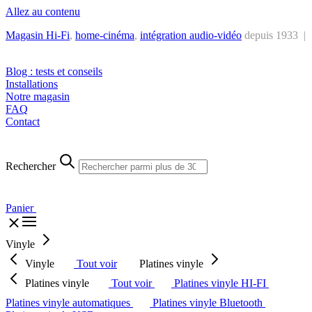
Allez au contenu
Magasin Hi-Fi
,
home-cinéma
,
intégra
tion audio-vidéo
depuis 1933 |
Tél. : +32 2 538 44 51 (mar-sam, 10h-12h30 et 14h-18h30)
Blog : tests et conseils
Installations
Notre magasin
FAQ
Contact
Rechercher
Panier
Vinyle
Vinyle
Tout voir
Platines vinyle
Platines vinyle
Tout voir
Platines vinyle HI-FI
Platines vinyle automatiques
Platines vinyle Bluetooth