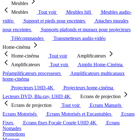
Meubles
Meubles
Tout voir
Meubles hifi
Meubles audio-
vidéo
Support et pieds pour enceintes
Attaches murales
pour enceintes
Supports plafonds et muraux pour projecteurs
Télécommandes
Transmetteurs audio-vidéo
Home-cinéma
Home-cinéma
Tout voir
Amplificateurs
Amplificateurs
Tout voir
Amplis Home-Cinéma
Préamplificateurs processeurs
Amplificateurs multicanaux
home-cinéma
Projecteurs UHD-4K
Projecteurs home-cinéma
Lecteurs DVD, Blu-ray, UHD 4K
Ecrans de projection
Ecrans de projection
Tout voir
Ecrans Manuels
Ecrans Motorisés
Ecrans Motorisés et Encastrables
Ecrans
Fixes
Ecrans fixes Focale Courte UHD 4K
Ecrans
Nomades
Promotions
Marques