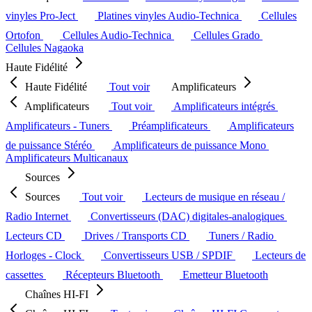
vinyles Pro-Ject
Platines vinyles Audio-Technica
Cellules
Ortofon
Cellules Audio-Technica
Cellules Grado
Cellules Nagaoka
Haute Fidélité
Haute Fidélité
Tout voir
Amplificateurs
Amplificateurs
Tout voir
Amplificateurs intégrés
Amplificateurs - Tuners
Préamplificateurs
Amplificateurs
de puissance Stéréo
Amplificateurs de puissance Mono
Amplificateurs Multicanaux
Sources
Sources
Tout voir
Lecteurs de musique en réseau /
Radio Internet
Convertisseurs (DAC) digitales-analogiques
Lecteurs CD
Drives / Transports CD
Tuners / Radio
Horloges - Clock
Convertisseurs USB / SPDIF
Lecteurs de
cassettes
Récepteurs Bluetooth
Emetteur Bluetooth
Chaînes HI-FI