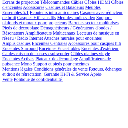
Ecrans de projection
Télécommandes
Câbles
Câbles HDMI
Câbles
d'enceintes
Accessoires
Casques et Baladeurs
Meubles
Ensembles 5.1
Écouteurs intra-auriculaires
Casques avec réducteur
de bruit
Casques Hifi sans fils
Meubles audio-vidéo
Supports
plafonds et muraux pour projecteurs
Barrettes secteur multiprises
Pieds de découplage
Démagnétiseurs / Générateurs d'ondes /
Résonateurs
Amplificateurs Multicanaux
Lecteurs de musique en
réseau / Radio Internet
Attaches murales pour enceintes
Amplis casques
Enceintes Centrales
Accessoires pour casques hifi
Enceintes Surround
Enceintes Encastrables
Enceintes d'extérieur
Câbles caisson de basses / subwoofer
Câbles platines vinyle
Enceintes Actives
Plateaux de découplage
Amplificateurs de
puissance Mono
Support et pieds pour enceintes
Mentions légales
Conditions générales de vente
Retours, échanges
et droit de rétractation
Garantie Hi-Fi & Service Après-
Vente
Politique de confidentialité