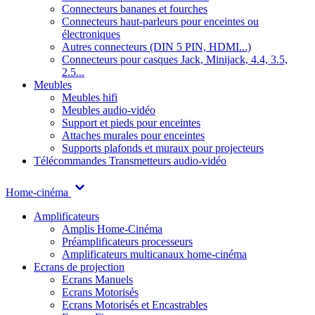
Connecteurs bananes et fourches
Connecteurs haut-parleurs pour enceintes ou
électroniques
Autres connecteurs (DIN 5 PIN, HDMI...)
Connecteurs pour casques Jack, Minijack, 4.4, 3.5,
2.5...
Meubles
Meubles hifi
Meubles audio-vidéo
Support et pieds pour enceintes
Attaches murales pour enceintes
Supports plafonds et muraux pour projecteurs
Télécommandes
Transmetteurs audio-vidéo
Home-cinéma
Amplificateurs
Amplis Home-Cinéma
Préamplificateurs processeurs
Amplificateurs multicanaux home-cinéma
Ecrans de projection
Ecrans Manuels
Ecrans Motorisés
Ecrans Motorisés et Encastrables