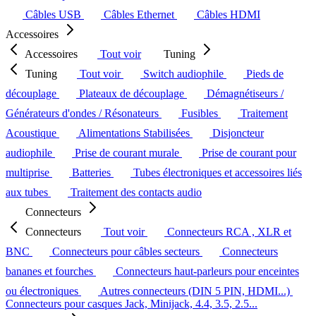
Câbles USB
Câbles Ethernet
Câbles HDMI
Accessoires
Accessoires
Tout voir
Tuning
Tuning
Tout voir
Switch audiophile
Pieds de
découplage
Plateaux de découplage
Démagnétiseurs /
Générateurs d'ondes / Résonateurs
Fusibles
Traitement
Acoustique
Alimentations Stabilisées
Disjoncteur
audiophile
Prise de courant murale
Prise de courant pour
multiprise
Batteries
Tubes électroniques et accessoires liés
aux tubes
Traitement des contacts audio
Connecteurs
Connecteurs
Tout voir
Connecteurs RCA , XLR et
BNC
Connecteurs pour câbles secteurs
Connecteurs
bananes et fourches
Connecteurs haut-parleurs pour enceintes
ou électroniques
Autres connecteurs (DIN 5 PIN, HDMI...)
Connecteurs pour casques Jack, Minijack, 4.4, 3.5, 2.5...