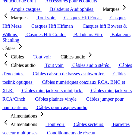
réducteur de bruit
Accessoires pour écouteurs
Amplis casques
Baladeurs Audiophiles
Marques
Marques
Tout voir
Casques Hifi Focal
Casques
Hifi Meze
Casques Hifi Hifiman
Casques hifi Bowers &
Wilkins
Casques Hifi Grado
Baladeurs Fiio
Baladeurs
Shanling
Câbles
Câbles
Tout voir
Câbles audio
Câbles audio
Tout voir
Câbles audio stéréo
Câbles
d'enceintes
Câbles caisson de basses / subwoofer
Câbles
toslink optiques
Câbles numériques coaxiaux RCA, BNC et
XLR
Câbles mini jack vers mini jack
Câbles mini jack vers
RCA/Cinch
Câbles platines vinyle
Câbles jumper pour
haut-parleurs
Câbles pour casques audio
Alimentations
Alimentations
Tout voir
Câbles secteurs
Barrettes
secteur multiprises
Conditionneurs de réseau