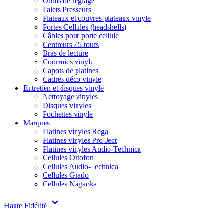
Outils de réglage
Palets Presseurs
Plateaux et couvres-plateaux vinyle
Portes Cellules (headshells)
Câbles pour porte cellule
Centreurs 45 tours
Bras de lecture
Courroies vinyle
Capots de platines
Cadres déco vinyle
Entretien et disques vinyle
Nettoyage vinyles
Disques vinyles
Pochettes vinyle
Marques
Platines vinyles Rega
Platines vinyles Pro-Ject
Platines vinyles Audio-Technica
Cellules Ortofon
Cellules Audio-Technica
Cellules Grado
Cellules Nagaoka
Haute Fidélité