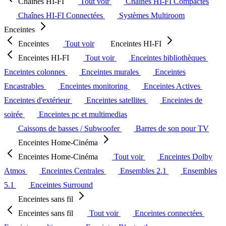
Chaînes HI-FI
Tout voir
Chaînes HI-FI Compactes
Chaînes HI-FI Connectées
Systèmes Multiroom
Enceintes
Enceintes
Tout voir
Enceintes HI-FI
Enceintes HI-FI
Tout voir
Enceintes bibliothèques
Enceintes colonnes
Enceintes murales
Enceintes
Encastrables
Enceintes monitoring
Enceintes Actives
Enceintes d'extérieur
Enceintes satellites
Enceintes de
soirée
Enceintes pc et multimedias
Caissons de basses / Subwoofer
Barres de son pour TV
Enceintes Home-Cinéma
Enceintes Home-Cinéma
Tout voir
Enceintes Dolby
Atmos
Enceintes Centrales
Ensembles 2.1
Ensembles
5.1
Enceintes Surround
Enceintes sans fil
Enceintes sans fil
Tout voir
Enceintes connectées