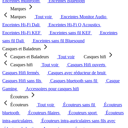
Enceintes multiroom
Enceintes Bluetooth
Marques
Marques
Tout voir
Enceintes Monitor Audio
Enceintes Hi-Fi Dali
Enceintes Hi-Fi Q Acoustics
Enceintes Hi-Fi KEF
Enceintes sans fil KEF
Enceintes
sans fil Dali
Enceintes sans fil Bluesound
Casques et Baladeurs
Casques et Baladeurs
Tout voir
Casques hifi
Casques hifi
Tout voir
Casques Hifi ouverts
Casques Hifi fermés
Casques avec réducteur de bruit
Casques Hifi sans fils
Casques bluetooth sans fil
Casque
Gaming
Accessoires pour casques hifi
Écouteurs
Écouteurs
Tout voir
Écouteurs sans fil
Écouteurs
bluetooth
Écouteurs filaires
Écouteurs sport
Écouteurs
intra-auriculaires
Écouteurs intra-auriculaires sans fils avec