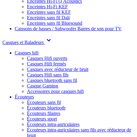
Enceintes Hi-Fi Q Acoustics
Enceintes Hi-Fi KEF
Enceintes sans fil KEF
Enceintes sans fil Dali
Enceintes sans fil Bluesound
Caissons de basses / Subwoofer
Barres de son pour TV
Casques et Baladeurs
Casques hifi
Casques Hifi ouverts
Casques Hifi fermés
Casques avec réducteur de bruit
Casques Hifi sans fils
Casques bluetooth sans fil
Casque Gaming
Accessoires pour casques hifi
Écouteurs
Écouteurs sans fil
Écouteurs bluetooth
Écouteurs filaires
Écouteurs sport
Écouteurs intra-auriculaires
Écouteurs intra-auriculaires sans fils avec réducteur de
bruit