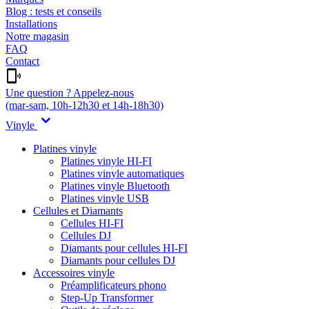
Blog : tests et conseils
Installations
Notre magasin
FAQ
Contact
Une question ? Appelez-nous
(mar-sam, 10h-12h30 et 14h-18h30)
Vinyle
Platines vinyle
Platines vinyle HI-FI
Platines vinyle automatiques
Platines vinyle Bluetooth
Platines vinyle USB
Cellules et Diamants
Cellules HI-FI
Cellules DJ
Diamants pour cellules HI-FI
Diamants pour cellules DJ
Accessoires vinyle
Préamplificateurs phono
Step-Up Transformer