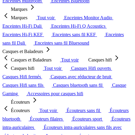
Enceintes multiroom
Enceintes Bluetooth
Marques
Marques
Tout voir
Enceintes Monitor Audio
Enceintes Hi-Fi Dali
Enceintes Hi-Fi Q Acoustics
Enceintes Hi-Fi KEF
Enceintes sans fil KEF
Enceintes
sans fil Dali
Enceintes sans fil Bluesound
Casques et Baladeurs
Casques et Baladeurs
Tout voir
Casques hifi
Casques hifi
Tout voir
Casques Hifi ouverts
Casques Hifi fermés
Casques avec réducteur de bruit
Casques Hifi sans fils
Casques bluetooth sans fil
Casque
Gaming
Accessoires pour casques hifi
Écouteurs
Écouteurs
Tout voir
Écouteurs sans fil
Écouteurs
bluetooth
Écouteurs filaires
Écouteurs sport
Écouteurs
intra-auriculaires
Écouteurs intra-auriculaires sans fils avec