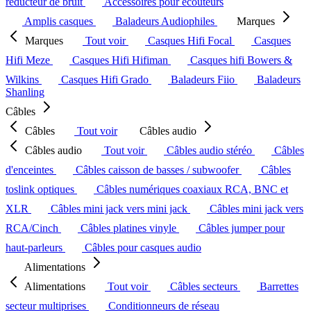
réducteur de bruit
Accessoires pour écouteurs
Amplis casques
Baladeurs Audiophiles
Marques
Marques
Tout voir
Casques Hifi Focal
Casques
Hifi Meze
Casques Hifi Hifiman
Casques hifi Bowers &
Wilkins
Casques Hifi Grado
Baladeurs Fiio
Baladeurs
Shanling
Câbles
Câbles
Tout voir
Câbles audio
Câbles audio
Tout voir
Câbles audio stéréo
Câbles
d'enceintes
Câbles caisson de basses / subwoofer
Câbles
toslink optiques
Câbles numériques coaxiaux RCA, BNC et
XLR
Câbles mini jack vers mini jack
Câbles mini jack vers
RCA/Cinch
Câbles platines vinyle
Câbles jumper pour
haut-parleurs
Câbles pour casques audio
Alimentations
Alimentations
Tout voir
Câbles secteurs
Barrettes
secteur multiprises
Conditionneurs de réseau