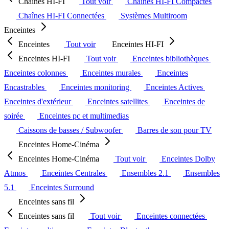
Chaînes HI-FI
Tout voir
Chaînes HI-FI Compactes
Chaînes HI-FI Connectées
Systèmes Multiroom
Enceintes
Enceintes
Tout voir
Enceintes HI-FI
Enceintes HI-FI
Tout voir
Enceintes bibliothèques
Enceintes colonnes
Enceintes murales
Enceintes
Encastrables
Enceintes monitoring
Enceintes Actives
Enceintes d'extérieur
Enceintes satellites
Enceintes de
soirée
Enceintes pc et multimedias
Caissons de basses / Subwoofer
Barres de son pour TV
Enceintes Home-Cinéma
Enceintes Home-Cinéma
Tout voir
Enceintes Dolby
Atmos
Enceintes Centrales
Ensembles 2.1
Ensembles
5.1
Enceintes Surround
Enceintes sans fil
Enceintes sans fil
Tout voir
Enceintes connectées