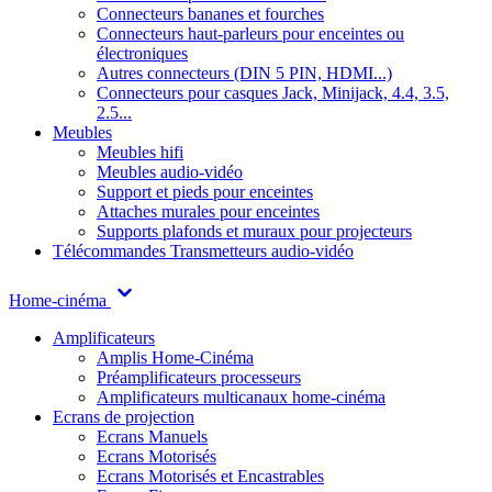
Connecteurs bananes et fourches
Connecteurs haut-parleurs pour enceintes ou
électroniques
Autres connecteurs (DIN 5 PIN, HDMI...)
Connecteurs pour casques Jack, Minijack, 4.4, 3.5,
2.5...
Meubles
Meubles hifi
Meubles audio-vidéo
Support et pieds pour enceintes
Attaches murales pour enceintes
Supports plafonds et muraux pour projecteurs
Télécommandes
Transmetteurs audio-vidéo
Home-cinéma
Amplificateurs
Amplis Home-Cinéma
Préamplificateurs processeurs
Amplificateurs multicanaux home-cinéma
Ecrans de projection
Ecrans Manuels
Ecrans Motorisés
Ecrans Motorisés et Encastrables