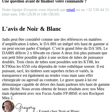
Une question avant de finaliser votre commande ?
Notre équipe d'experts vous réponds par
email
ou au +32 538 44 51
(mar-sam, 10h-12h30 et 14h-18h30)
L'avis de Noir & Blanc
Jadis peut être considéré comme une des références en matières
d’amplification à tubes, le DA 88S un intégré très haut de gamme si
on peut encore parler d’intégré. C’est le grand frère du DA 50S. Le
DA88S délivre 2 x 60watts en classe A deux fois plus puissant que
son petit frère possible grâce à une section de tubes de puissance
doublés. Trois choix de tubes sont possibles soit les KT88, les
KT90ou les 6550 cela dépendra de votre esthétique sonore. Il est
puissant, racé, les timbres sont superbes riches et variés, la
transparence est également au rendez vous mais sans effet
chirurgicale ou agressif au contraire. Le grave quant à lui est
démoniaque capable de driver des hauts parleurs très haut de gamme
sans fléchir. Nous avons obtenu de beaux résultats avec nos Mira
mais également avec nos Focus Audio FP-88SE et nos Rockport
Mira 2.
- Expert chez Noir et Blanc