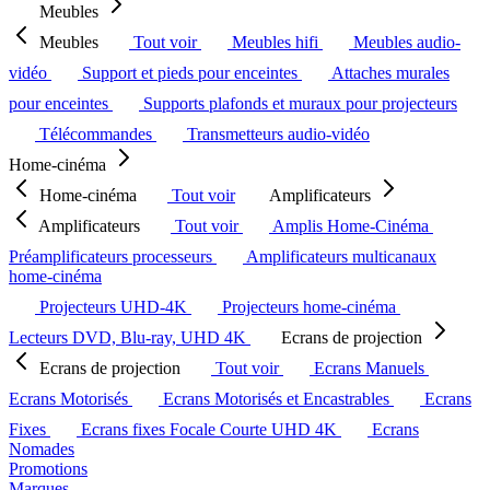
Meubles
Meubles
Tout voir
Meubles hifi
Meubles audio-
vidéo
Support et pieds pour enceintes
Attaches murales
pour enceintes
Supports plafonds et muraux pour projecteurs
Télécommandes
Transmetteurs audio-vidéo
Home-cinéma
Home-cinéma
Tout voir
Amplificateurs
Amplificateurs
Tout voir
Amplis Home-Cinéma
Préamplificateurs processeurs
Amplificateurs multicanaux
home-cinéma
Projecteurs UHD-4K
Projecteurs home-cinéma
Lecteurs DVD, Blu-ray, UHD 4K
Ecrans de projection
Ecrans de projection
Tout voir
Ecrans Manuels
Ecrans Motorisés
Ecrans Motorisés et Encastrables
Ecrans
Fixes
Ecrans fixes Focale Courte UHD 4K
Ecrans
Nomades
Promotions
Marques