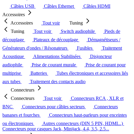
Câbles USB
Câbles Ethernet
Câbles HDMI
Accessoires
Accessoires
Tout voir
Tuning
Tuning
Tout voir
Switch audiophile
Pieds de
découplage
Plateaux de découplage
Démagnétiseurs /
Générateurs d'ondes / Résonateurs
Fusibles
Traitement
Acoustique
Alimentations Stabilisées
Disjoncteur
audiophile
Prise de courant murale
Prise de courant pour
multiprise
Batteries
Tubes électroniques et accessoires liés
aux tubes
Traitement des contacts audio
Connecteurs
Connecteurs
Tout voir
Connecteurs RCA , XLR et
BNC
Connecteurs pour câbles secteurs
Connecteurs
bananes et fourches
Connecteurs haut-parleurs pour enceintes
ou électroniques
Autres connecteurs (DIN 5 PIN, HDMI...)
Connecteurs pour casques Jack, Minijack, 4.4, 3.5, 2.5...