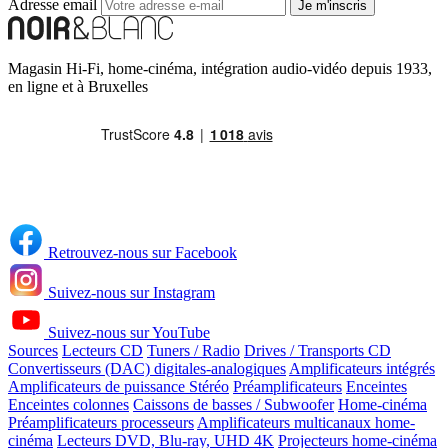
Adresse email
Je m'inscris
Magasin Hi-Fi, home-cinéma, intégration audio-vidéo depuis 1933,
en ligne et à Bruxelles
Retrouvez-nous sur Facebook
Suivez-nous sur Instagram
Suivez-nous sur YouTube
Sources
Lecteurs CD
Tuners / Radio
Drives / Transports CD
Convertisseurs (DAC) digitales-analogiques
Amplificateurs intégrés
Amplificateurs de puissance Stéréo
Préamplificateurs
Enceintes
Enceintes colonnes
Caissons de basses / Subwoofer
Home-cinéma
Préamplificateurs processeurs
Amplificateurs multicanaux home-
cinéma
Lecteurs DVD, Blu-ray, UHD 4K
Projecteurs home-cinéma