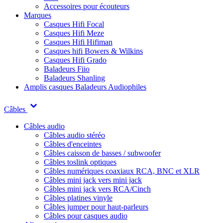
Accessoires pour écouteurs
Marques
Casques Hifi Focal
Casques Hifi Meze
Casques Hifi Hifiman
Casques hifi Bowers & Wilkins
Casques Hifi Grado
Baladeurs Fiio
Baladeurs Shanling
Amplis casques
Baladeurs Audiophiles
Câbles
Câbles audio
Câbles audio stéréo
Câbles d'enceintes
Câbles caisson de basses / subwoofer
Câbles toslink optiques
Câbles numériques coaxiaux RCA, BNC et XLR
Câbles mini jack vers mini jack
Câbles mini jack vers RCA/Cinch
Câbles platines vinyle
Câbles jumper pour haut-parleurs
Câbles pour casques audio