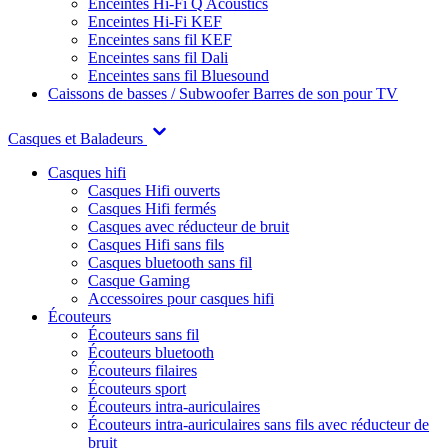
Enceintes Hi-Fi Q Acoustics
Enceintes Hi-Fi KEF
Enceintes sans fil KEF
Enceintes sans fil Dali
Enceintes sans fil Bluesound
Caissons de basses / Subwoofer
Barres de son pour TV
Casques et Baladeurs
Casques hifi
Casques Hifi ouverts
Casques Hifi fermés
Casques avec réducteur de bruit
Casques Hifi sans fils
Casques bluetooth sans fil
Casque Gaming
Accessoires pour casques hifi
Écouteurs
Écouteurs sans fil
Écouteurs bluetooth
Écouteurs filaires
Écouteurs sport
Écouteurs intra-auriculaires
Écouteurs intra-auriculaires sans fils avec réducteur de
bruit