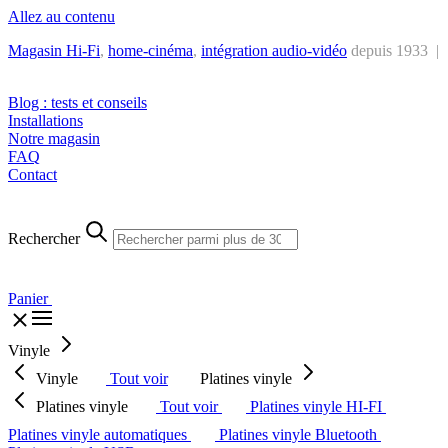
Allez au contenu
Magasin Hi-Fi
,
home-cinéma
,
intégra
tion audio-vidéo
depuis 1933 |
Tél. : +32 2 538 44 51 (mar-sam, 10h-12h30 et 14h-18h30)
Blog : tests et conseils
Installations
Notre magasin
FAQ
Contact
Rechercher
Panier
Vinyle
Vinyle
Tout voir
Platines vinyle
Platines vinyle
Tout voir
Platines vinyle HI-FI
Platines vinyle automatiques
Platines vinyle Bluetooth