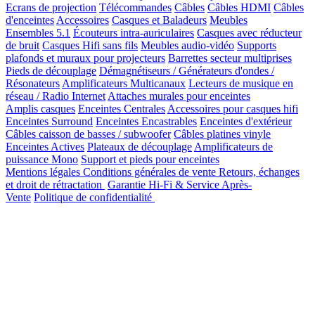
Ecrans de projection
Télécommandes
Câbles
Câbles HDMI
Câbles
d'enceintes
Accessoires
Casques et Baladeurs
Meubles
Ensembles 5.1
Écouteurs intra-auriculaires
Casques avec réducteur
de bruit
Casques Hifi sans fils
Meubles audio-vidéo
Supports
plafonds et muraux pour projecteurs
Barrettes secteur multiprises
Pieds de découplage
Démagnétiseurs / Générateurs d'ondes /
Résonateurs
Amplificateurs Multicanaux
Lecteurs de musique en
réseau / Radio Internet
Attaches murales pour enceintes
Amplis casques
Enceintes Centrales
Accessoires pour casques hifi
Enceintes Surround
Enceintes Encastrables
Enceintes d'extérieur
Câbles caisson de basses / subwoofer
Câbles platines vinyle
Enceintes Actives
Plateaux de découplage
Amplificateurs de
puissance Mono
Support et pieds pour enceintes
Mentions légales
Conditions générales de vente
Retours, échanges
et droit de rétractation
Garantie Hi-Fi & Service Après-
Vente
Politique de confidentialité