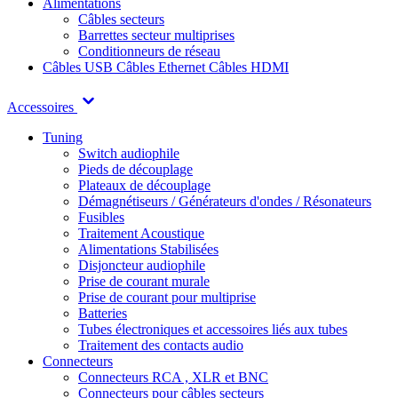
Alimentations
Câbles secteurs
Barrettes secteur multiprises
Conditionneurs de réseau
Câbles USB
Câbles Ethernet
Câbles HDMI
Accessoires
Tuning
Switch audiophile
Pieds de découplage
Plateaux de découplage
Démagnétiseurs / Générateurs d'ondes / Résonateurs
Fusibles
Traitement Acoustique
Alimentations Stabilisées
Disjoncteur audiophile
Prise de courant murale
Prise de courant pour multiprise
Batteries
Tubes électroniques et accessoires liés aux tubes
Traitement des contacts audio
Connecteurs
Connecteurs RCA , XLR et BNC
Connecteurs pour câbles secteurs