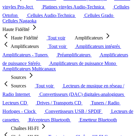
vinyles Pro-Ject
Platines vinyles Audio-Technica
Cellules
Ortofon
Cellules Audio-Technica
Cellules Grado
Cellules Nagaoka
Haute Fidélité
Haute Fidélité
Tout voir
Amplificateurs
Amplificateurs
Tout voir
Amplificateurs intégrés
Amplificateurs - Tuners
Préamplificateurs
Amplificateurs
de puissance Stéréo
Amplificateurs de puissance Mono
Amplificateurs Multicanaux
Sources
Sources
Tout voir
Lecteurs de musique en réseau /
Radio Internet
Convertisseurs (DAC) digitales-analogiques
Lecteurs CD
Drives / Transports CD
Tuners / Radio
Horloges - Clock
Convertisseurs USB / SPDIF
Lecteurs de
cassettes
Récepteurs Bluetooth
Emetteur Bluetooth
Chaînes HI-FI