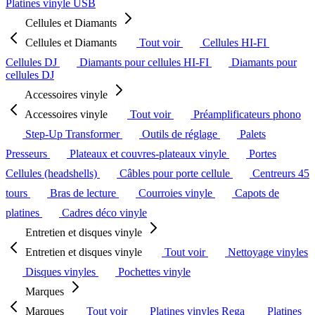
Platines vinyle USB
Cellules et Diamants
Cellules et Diamants
Tout voir
Cellules HI-FI
Cellules DJ
Diamants pour cellules HI-FI
Diamants pour
cellules DJ
Accessoires vinyle
Accessoires vinyle
Tout voir
Préamplificateurs phono
Step-Up Transformer
Outils de réglage
Palets
Presseurs
Plateaux et couvres-plateaux vinyle
Portes
Cellules (headshells)
Câbles pour porte cellule
Centreurs 45
tours
Bras de lecture
Courroies vinyle
Capots de
platines
Cadres déco vinyle
Entretien et disques vinyle
Entretien et disques vinyle
Tout voir
Nettoyage vinyles
Disques vinyles
Pochettes vinyle
Marques
Marques
Tout voir
Platines vinyles Rega
Platines