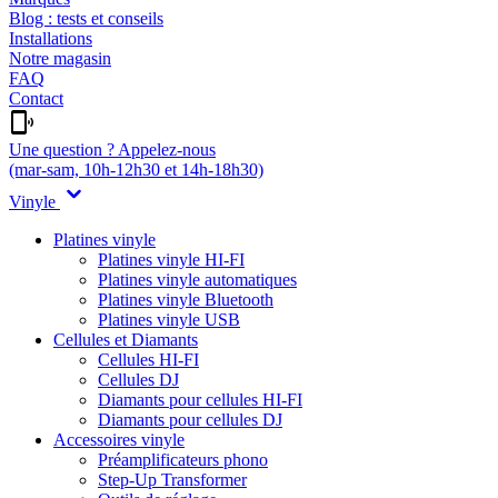
Blog : tests et conseils
Installations
Notre magasin
FAQ
Contact
Une question ? Appelez-nous
(mar-sam, 10h-12h30 et 14h-18h30)
Vinyle
Platines vinyle
Platines vinyle HI-FI
Platines vinyle automatiques
Platines vinyle Bluetooth
Platines vinyle USB
Cellules et Diamants
Cellules HI-FI
Cellules DJ
Diamants pour cellules HI-FI
Diamants pour cellules DJ
Accessoires vinyle
Préamplificateurs phono
Step-Up Transformer