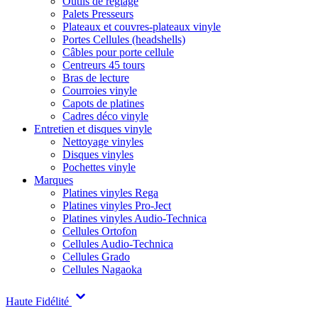
Outils de réglage
Palets Presseurs
Plateaux et couvres-plateaux vinyle
Portes Cellules (headshells)
Câbles pour porte cellule
Centreurs 45 tours
Bras de lecture
Courroies vinyle
Capots de platines
Cadres déco vinyle
Entretien et disques vinyle
Nettoyage vinyles
Disques vinyles
Pochettes vinyle
Marques
Platines vinyles Rega
Platines vinyles Pro-Ject
Platines vinyles Audio-Technica
Cellules Ortofon
Cellules Audio-Technica
Cellules Grado
Cellules Nagaoka
Haute Fidélité