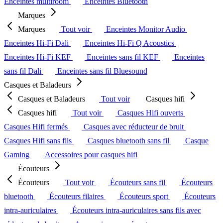
Enceintes multiroom
Enceintes Bluetooth
Marques
Marques
Tout voir
Enceintes Monitor Audio
Enceintes Hi-Fi Dali
Enceintes Hi-Fi Q Acoustics
Enceintes Hi-Fi KEF
Enceintes sans fil KEF
Enceintes
sans fil Dali
Enceintes sans fil Bluesound
Casques et Baladeurs
Casques et Baladeurs
Tout voir
Casques hifi
Casques hifi
Tout voir
Casques Hifi ouverts
Casques Hifi fermés
Casques avec réducteur de bruit
Casques Hifi sans fils
Casques bluetooth sans fil
Casque
Gaming
Accessoires pour casques hifi
Écouteurs
Écouteurs
Tout voir
Écouteurs sans fil
Écouteurs
bluetooth
Écouteurs filaires
Écouteurs sport
Écouteurs
intra-auriculaires
Écouteurs intra-auriculaires sans fils avec