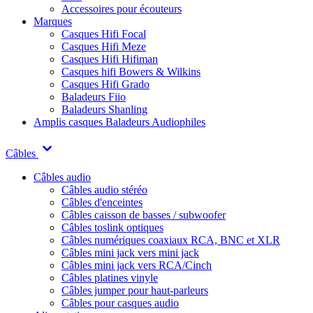
Accessoires pour écouteurs
Marques
Casques Hifi Focal
Casques Hifi Meze
Casques Hifi Hifiman
Casques hifi Bowers & Wilkins
Casques Hifi Grado
Baladeurs Fiio
Baladeurs Shanling
Amplis casques
Baladeurs Audiophiles
Câbles
Câbles audio
Câbles audio stéréo
Câbles d'enceintes
Câbles caisson de basses / subwoofer
Câbles toslink optiques
Câbles numériques coaxiaux RCA, BNC et XLR
Câbles mini jack vers mini jack
Câbles mini jack vers RCA/Cinch
Câbles platines vinyle
Câbles jumper pour haut-parleurs
Câbles pour casques audio