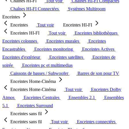
Chaînes HI-FI
Tout voir
Chaînes HI-FI Compactes
Chaînes HI-FI Connectées
Systèmes Multiroom
Enceintes
Enceintes
Tout voir
Enceintes HI-FI
Enceintes HI-FI
Tout voir
Enceintes bibliothèques
Enceintes colonnes
Enceintes murales
Enceintes
Encastrables
Enceintes monitoring
Enceintes Actives
Enceintes d'extérieur
Enceintes satellites
Enceintes de
soirée
Enceintes pc et multimedias
Caissons de basses / Subwoofer
Barres de son pour TV
Enceintes Home-Cinéma
Enceintes Home-Cinéma
Tout voir
Enceintes Dolby
Atmos
Enceintes Centrales
Ensembles 2.1
Ensembles
5.1
Enceintes Surround
Enceintes sans fil
Enceintes sans fil
Tout voir
Enceintes connectées