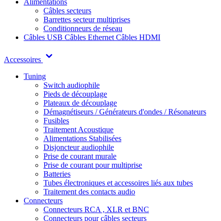
Alimentations
Câbles secteurs
Barrettes secteur multiprises
Conditionneurs de réseau
Câbles USB
Câbles Ethernet
Câbles HDMI
Accessoires
Tuning
Switch audiophile
Pieds de découplage
Plateaux de découplage
Démagnétiseurs / Générateurs d'ondes / Résonateurs
Fusibles
Traitement Acoustique
Alimentations Stabilisées
Disjoncteur audiophile
Prise de courant murale
Prise de courant pour multiprise
Batteries
Tubes électroniques et accessoires liés aux tubes
Traitement des contacts audio
Connecteurs
Connecteurs RCA , XLR et BNC
Connecteurs pour câbles secteurs