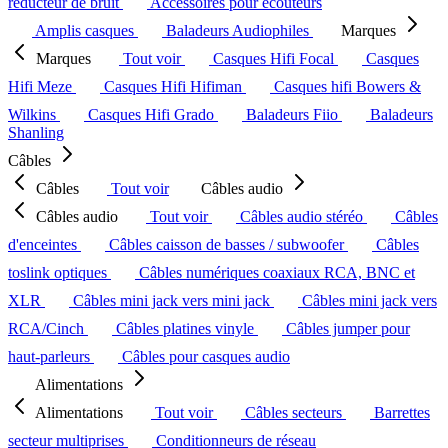
réducteur de bruit
Accessoires pour écouteurs
Amplis casques
Baladeurs Audiophiles
Marques
Marques
Tout voir
Casques Hifi Focal
Casques
Hifi Meze
Casques Hifi Hifiman
Casques hifi Bowers &
Wilkins
Casques Hifi Grado
Baladeurs Fiio
Baladeurs
Shanling
Câbles
Câbles
Tout voir
Câbles audio
Câbles audio
Tout voir
Câbles audio stéréo
Câbles
d'enceintes
Câbles caisson de basses / subwoofer
Câbles
toslink optiques
Câbles numériques coaxiaux RCA, BNC et
XLR
Câbles mini jack vers mini jack
Câbles mini jack vers
RCA/Cinch
Câbles platines vinyle
Câbles jumper pour
haut-parleurs
Câbles pour casques audio
Alimentations
Alimentations
Tout voir
Câbles secteurs
Barrettes
secteur multiprises
Conditionneurs de réseau