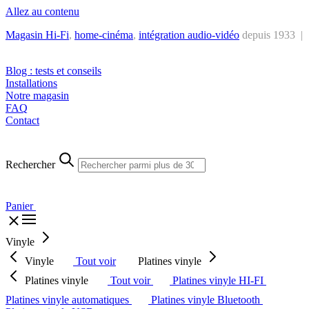
Allez au contenu
Magasin Hi-Fi
,
home-cinéma
,
intégra
tion audio-vidéo
depuis 1933 |
Tél. : +32 2 538 44 51 (mar-sam, 10h-12h30 et 14h-18h30)
Blog : tests et conseils
Installations
Notre magasin
FAQ
Contact
Rechercher
Panier
Vinyle
Vinyle
Tout voir
Platines vinyle
Platines vinyle
Tout voir
Platines vinyle HI-FI
Platines vinyle automatiques
Platines vinyle Bluetooth