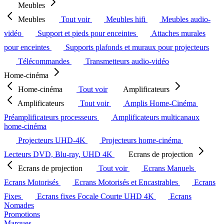
Meubles
Meubles
Tout voir
Meubles hifi
Meubles audio-
vidéo
Support et pieds pour enceintes
Attaches murales
pour enceintes
Supports plafonds et muraux pour projecteurs
Télécommandes
Transmetteurs audio-vidéo
Home-cinéma
Home-cinéma
Tout voir
Amplificateurs
Amplificateurs
Tout voir
Amplis Home-Cinéma
Préamplificateurs processeurs
Amplificateurs multicanaux
home-cinéma
Projecteurs UHD-4K
Projecteurs home-cinéma
Lecteurs DVD, Blu-ray, UHD 4K
Ecrans de projection
Ecrans de projection
Tout voir
Ecrans Manuels
Ecrans Motorisés
Ecrans Motorisés et Encastrables
Ecrans
Fixes
Ecrans fixes Focale Courte UHD 4K
Ecrans
Nomades
Promotions
Marques