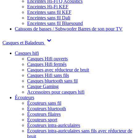
Enceintes Hi-Fi Q Acoustics
Enceintes Hi-Fi KEF
Enceintes sans fil KEF
Enceintes sans fil Dali
Enceintes sans fil Bluesound
Caissons de basses / Subwoofer
Barres de son pour TV
Casques et Baladeurs
Casques hifi
Casques Hifi ouverts
Casques Hifi fermés
Casques avec réducteur de bruit
Casques Hifi sans fils
Casques bluetooth sans fil
Casque Gaming
Accessoires pour casques hifi
Écouteurs
Écouteurs sans fil
Écouteurs bluetooth
Écouteurs filaires
Écouteurs sport
Écouteurs intra-auriculaires
Écouteurs intra-auriculaires sans fils avec réducteur de
bruit