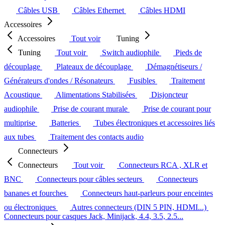
Câbles USB
Câbles Ethernet
Câbles HDMI
Accessoires
Accessoires
Tout voir
Tuning
Tuning
Tout voir
Switch audiophile
Pieds de
découplage
Plateaux de découplage
Démagnétiseurs /
Générateurs d'ondes / Résonateurs
Fusibles
Traitement
Acoustique
Alimentations Stabilisées
Disjoncteur
audiophile
Prise de courant murale
Prise de courant pour
multiprise
Batteries
Tubes électroniques et accessoires liés
aux tubes
Traitement des contacts audio
Connecteurs
Connecteurs
Tout voir
Connecteurs RCA , XLR et
BNC
Connecteurs pour câbles secteurs
Connecteurs
bananes et fourches
Connecteurs haut-parleurs pour enceintes
ou électroniques
Autres connecteurs (DIN 5 PIN, HDMI...)
Connecteurs pour casques Jack, Minijack, 4.4, 3.5, 2.5...