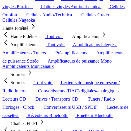
vinyles Pro-Ject
Platines vinyles Audio-Technica
Cellules
Ortofon
Cellules Audio-Technica
Cellules Grado
Cellules Nagaoka
Haute Fidélité
Haute Fidélité
Tout voir
Amplificateurs
Amplificateurs
Tout voir
Amplificateurs intégrés
Amplificateurs - Tuners
Préamplificateurs
Amplificateurs
de puissance Stéréo
Amplificateurs de puissance Mono
Amplificateurs Multicanaux
Sources
Sources
Tout voir
Lecteurs de musique en réseau /
Radio Internet
Convertisseurs (DAC) digitales-analogiques
Lecteurs CD
Drives / Transports CD
Tuners / Radio
Horloges - Clock
Convertisseurs USB / SPDIF
Lecteurs de
cassettes
Récepteurs Bluetooth
Emetteur Bluetooth
Chaînes HI-FI