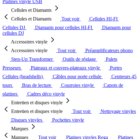
Platines vinyle USB
Cellules et Diamants
Cellules et Diamants
Tout voir
Cellules HI-FI
Cellules DJ
Diamants pour cellules HI-FI
Diamants pour
cellules DJ
Accessoires vinyle
Accessoires vinyle
Tout voir
Préamplificateurs phono
Step-Up Transformer
Outils de réglage
Palets
Presseurs
Plateaux et couvres-plateaux vinyle
Portes
Cellules (headshells)
Câbles pour porte cellule
Centreurs 45
tours
Bras de lecture
Courroies vinyle
Capots de
platines
Cadres déco vinyle
Entretien et disques vinyle
Entretien et disques vinyle
Tout voir
Nettoyage vinyles
Disques vinyles
Pochettes vinyle
Marques
Marques
Tout voir
Platines vinyles Rega
Platines