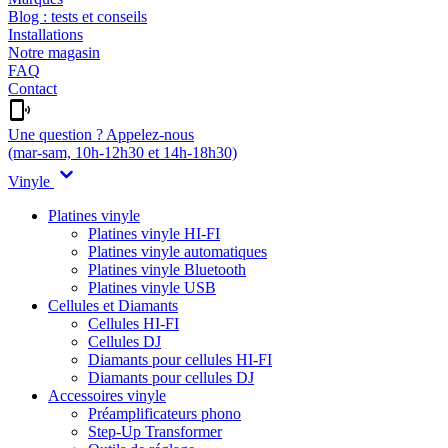
Blog : tests et conseils
Installations
Notre magasin
FAQ
Contact
Une question ? Appelez-nous
(mar-sam, 10h-12h30 et 14h-18h30)
Vinyle
Platines vinyle
Platines vinyle HI-FI
Platines vinyle automatiques
Platines vinyle Bluetooth
Platines vinyle USB
Cellules et Diamants
Cellules HI-FI
Cellules DJ
Diamants pour cellules HI-FI
Diamants pour cellules DJ
Accessoires vinyle
Préamplificateurs phono
Step-Up Transformer