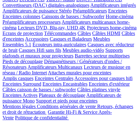
Convertisseurs (DAC) digitales-analogiques
Amplificateurs intégrés
Amplificateurs de puissance Stéréo
Préamplificateurs
Enceintes
Enceintes colonnes
Caissons de basses / Subwoofer
Home-cinéma
Préamplificateurs processeurs
Amplificateurs multicanaux home-
cinéma
Lecteurs DVD, Blu-ray, UHD 4K
Projecteurs home-cinéma
Ecrans de projection
Télécommandes
Câbles
Câbles HDMI
Câbles
d'enceintes
Accessoires
Casques et Baladeurs
Meubles
Ensembles 5.1
Écouteurs intra-auriculaires
Casques avec réducteur
de bruit
Casques Hifi sans fils
Meubles audio-vidéo
Supports
plafonds et muraux pour projecteurs
Barrettes secteur multiprises
Pieds de découplage
Démagnétiseurs / Générateurs d'ondes /
Résonateurs
Amplificateurs Multicanaux
Lecteurs de musique en
réseau / Radio Internet
Attaches murales pour enceintes
Amplis casques
Enceintes Centrales
Accessoires pour casques hifi
Enceintes Surround
Enceintes Encastrables
Enceintes d'extérieur
Câbles caisson de basses / subwoofer
Câbles platines vinyle
Enceintes Actives
Plateaux de découplage
Amplificateurs de
puissance Mono
Support et pieds pour enceintes
Mentions légales
Conditions générales de vente
Retours, échanges
et droit de rétractation
Garantie Hi-Fi & Service Après-
Vente
Politique de confidentialité