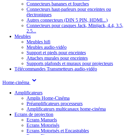
Connecteurs bananes et fourches
Connecteurs haut-parleurs pour enceintes ou
électroniques
Autres connecteurs (DIN 5 PIN, HDMI...)
Connecteurs pour casques Jack, Minijack, 4.4, 3.5,
2.5...
Meubles
Meubles hifi
Meubles audio-vidéo
Support et pieds pour enceintes
Attaches murales pour enceintes
Supports plafonds et muraux pour projecteurs
Télécommandes
Transmetteurs audio-vidéo
Home-cinéma
Amplificateurs
Amplis Home-Cinéma
Préamplificateurs processeurs
Amplificateurs multicanaux home-cinéma
Ecrans de projection
Ecrans Manuels
Ecrans Motorisés
Ecrans Motorisés et Encastrables