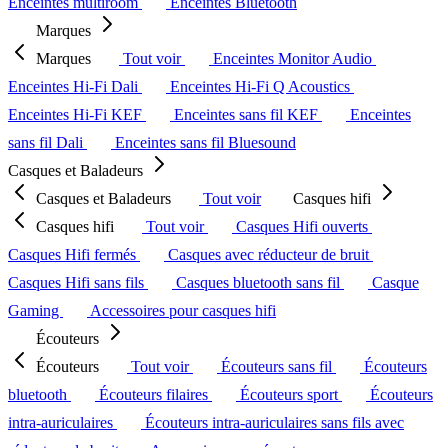
Enceintes multiroom
Enceintes Bluetooth
Marques
Marques
Tout voir
Enceintes Monitor Audio
Enceintes Hi-Fi Dali
Enceintes Hi-Fi Q Acoustics
Enceintes Hi-Fi KEF
Enceintes sans fil KEF
Enceintes
sans fil Dali
Enceintes sans fil Bluesound
Casques et Baladeurs
Casques et Baladeurs
Tout voir
Casques hifi
Casques hifi
Tout voir
Casques Hifi ouverts
Casques Hifi fermés
Casques avec réducteur de bruit
Casques Hifi sans fils
Casques bluetooth sans fil
Casque
Gaming
Accessoires pour casques hifi
Écouteurs
Écouteurs
Tout voir
Écouteurs sans fil
Écouteurs
bluetooth
Écouteurs filaires
Écouteurs sport
Écouteurs
intra-auriculaires
Écouteurs intra-auriculaires sans fils avec