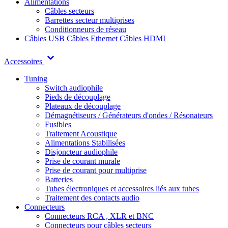
Alimentations
Câbles secteurs
Barrettes secteur multiprises
Conditionneurs de réseau
Câbles USB
Câbles Ethernet
Câbles HDMI
Accessoires
Tuning
Switch audiophile
Pieds de découplage
Plateaux de découplage
Démagnétiseurs / Générateurs d'ondes / Résonateurs
Fusibles
Traitement Acoustique
Alimentations Stabilisées
Disjoncteur audiophile
Prise de courant murale
Prise de courant pour multiprise
Batteries
Tubes électroniques et accessoires liés aux tubes
Traitement des contacts audio
Connecteurs
Connecteurs RCA , XLR et BNC
Connecteurs pour câbles secteurs