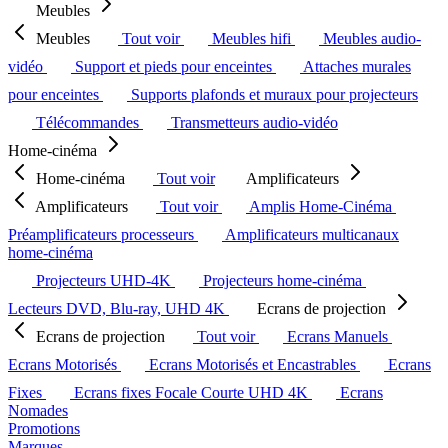
Meubles
Meubles
Tout voir
Meubles hifi
Meubles audio-
vidéo
Support et pieds pour enceintes
Attaches murales
pour enceintes
Supports plafonds et muraux pour projecteurs
Télécommandes
Transmetteurs audio-vidéo
Home-cinéma
Home-cinéma
Tout voir
Amplificateurs
Amplificateurs
Tout voir
Amplis Home-Cinéma
Préamplificateurs processeurs
Amplificateurs multicanaux
home-cinéma
Projecteurs UHD-4K
Projecteurs home-cinéma
Lecteurs DVD, Blu-ray, UHD 4K
Ecrans de projection
Ecrans de projection
Tout voir
Ecrans Manuels
Ecrans Motorisés
Ecrans Motorisés et Encastrables
Ecrans
Fixes
Ecrans fixes Focale Courte UHD 4K
Ecrans
Nomades
Promotions
Marques