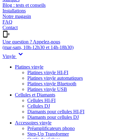
Blog : tests et conseils
Installations
Notre magasin
FAQ
Contact
Une question ? Appelez-nous
(mar-sam, 10h-12h30 et 14h-18h30)
Vinyle
Platines vinyle
Platines vinyle HI-FI
Platines vinyle automatiques
Platines vinyle Bluetooth
Platines vinyle USB
Cellules et Diamants
Cellules HI-FI
Cellules DJ
Diamants pour cellules HI-FI
Diamants pour cellules DJ
Accessoires vinyle
Préamplificateurs phono
Step-Up Transformer