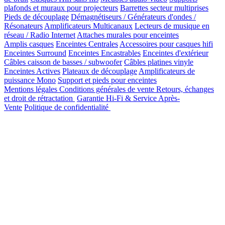
plafonds et muraux pour projecteurs
Barrettes secteur multiprises
Pieds de découplage
Démagnétiseurs / Générateurs d'ondes /
Résonateurs
Amplificateurs Multicanaux
Lecteurs de musique en
réseau / Radio Internet
Attaches murales pour enceintes
Amplis casques
Enceintes Centrales
Accessoires pour casques hifi
Enceintes Surround
Enceintes Encastrables
Enceintes d'extérieur
Câbles caisson de basses / subwoofer
Câbles platines vinyle
Enceintes Actives
Plateaux de découplage
Amplificateurs de
puissance Mono
Support et pieds pour enceintes
Mentions légales
Conditions générales de vente
Retours, échanges
et droit de rétractation
Garantie Hi-Fi & Service Après-
Vente
Politique de confidentialité