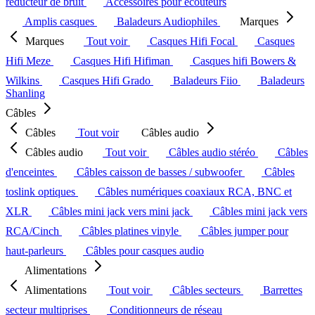
réducteur de bruit
Accessoires pour écouteurs
Amplis casques
Baladeurs Audiophiles
Marques
Marques
Tout voir
Casques Hifi Focal
Casques
Hifi Meze
Casques Hifi Hifiman
Casques hifi Bowers &
Wilkins
Casques Hifi Grado
Baladeurs Fiio
Baladeurs
Shanling
Câbles
Câbles
Tout voir
Câbles audio
Câbles audio
Tout voir
Câbles audio stéréo
Câbles
d'enceintes
Câbles caisson de basses / subwoofer
Câbles
toslink optiques
Câbles numériques coaxiaux RCA, BNC et
XLR
Câbles mini jack vers mini jack
Câbles mini jack vers
RCA/Cinch
Câbles platines vinyle
Câbles jumper pour
haut-parleurs
Câbles pour casques audio
Alimentations
Alimentations
Tout voir
Câbles secteurs
Barrettes
secteur multiprises
Conditionneurs de réseau