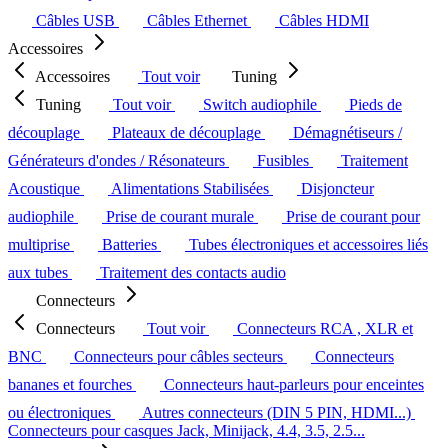
Câbles USB
Câbles Ethernet
Câbles HDMI
Accessoires
Accessoires
Tout voir
Tuning
Tuning
Tout voir
Switch audiophile
Pieds de
découplage
Plateaux de découplage
Démagnétiseurs /
Générateurs d'ondes / Résonateurs
Fusibles
Traitement
Acoustique
Alimentations Stabilisées
Disjoncteur
audiophile
Prise de courant murale
Prise de courant pour
multiprise
Batteries
Tubes électroniques et accessoires liés
aux tubes
Traitement des contacts audio
Connecteurs
Connecteurs
Tout voir
Connecteurs RCA , XLR et
BNC
Connecteurs pour câbles secteurs
Connecteurs
bananes et fourches
Connecteurs haut-parleurs pour enceintes
ou électroniques
Autres connecteurs (DIN 5 PIN, HDMI...)
Connecteurs pour casques Jack, Minijack, 4.4, 3.5, 2.5...