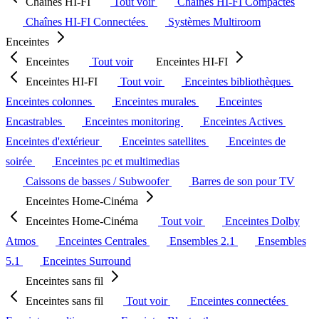
Chaînes HI-FI
Tout voir
Chaînes HI-FI Compactes
Chaînes HI-FI Connectées
Systèmes Multiroom
Enceintes
Enceintes
Tout voir
Enceintes HI-FI
Enceintes HI-FI
Tout voir
Enceintes bibliothèques
Enceintes colonnes
Enceintes murales
Enceintes
Encastrables
Enceintes monitoring
Enceintes Actives
Enceintes d'extérieur
Enceintes satellites
Enceintes de
soirée
Enceintes pc et multimedias
Caissons de basses / Subwoofer
Barres de son pour TV
Enceintes Home-Cinéma
Enceintes Home-Cinéma
Tout voir
Enceintes Dolby
Atmos
Enceintes Centrales
Ensembles 2.1
Ensembles
5.1
Enceintes Surround
Enceintes sans fil
Enceintes sans fil
Tout voir
Enceintes connectées