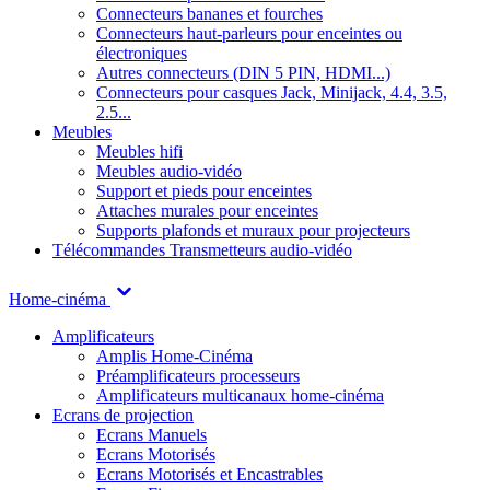
Connecteurs bananes et fourches
Connecteurs haut-parleurs pour enceintes ou
électroniques
Autres connecteurs (DIN 5 PIN, HDMI...)
Connecteurs pour casques Jack, Minijack, 4.4, 3.5,
2.5...
Meubles
Meubles hifi
Meubles audio-vidéo
Support et pieds pour enceintes
Attaches murales pour enceintes
Supports plafonds et muraux pour projecteurs
Télécommandes
Transmetteurs audio-vidéo
Home-cinéma
Amplificateurs
Amplis Home-Cinéma
Préamplificateurs processeurs
Amplificateurs multicanaux home-cinéma
Ecrans de projection
Ecrans Manuels
Ecrans Motorisés
Ecrans Motorisés et Encastrables