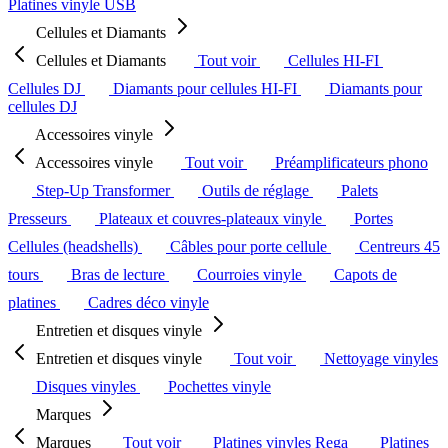
Platines vinyle USB
Cellules et Diamants
Cellules et Diamants
Tout voir
Cellules HI-FI
Cellules DJ
Diamants pour cellules HI-FI
Diamants pour
cellules DJ
Accessoires vinyle
Accessoires vinyle
Tout voir
Préamplificateurs phono
Step-Up Transformer
Outils de réglage
Palets
Presseurs
Plateaux et couvres-plateaux vinyle
Portes
Cellules (headshells)
Câbles pour porte cellule
Centreurs 45
tours
Bras de lecture
Courroies vinyle
Capots de
platines
Cadres déco vinyle
Entretien et disques vinyle
Entretien et disques vinyle
Tout voir
Nettoyage vinyles
Disques vinyles
Pochettes vinyle
Marques
Marques
Tout voir
Platines vinyles Rega
Platines