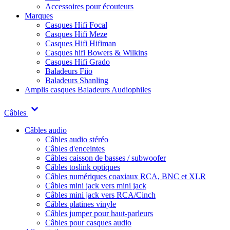
Accessoires pour écouteurs
Marques
Casques Hifi Focal
Casques Hifi Meze
Casques Hifi Hifiman
Casques hifi Bowers & Wilkins
Casques Hifi Grado
Baladeurs Fiio
Baladeurs Shanling
Amplis casques
Baladeurs Audiophiles
Câbles
Câbles audio
Câbles audio stéréo
Câbles d'enceintes
Câbles caisson de basses / subwoofer
Câbles toslink optiques
Câbles numériques coaxiaux RCA, BNC et XLR
Câbles mini jack vers mini jack
Câbles mini jack vers RCA/Cinch
Câbles platines vinyle
Câbles jumper pour haut-parleurs
Câbles pour casques audio