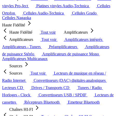
vinyles Pro-Ject
Platines vinyles Audio-Technica
Cellules
Ortofon
Cellules Audio-Technica
Cellules Grado
Cellules Nagaoka
Haute Fidélité
Haute Fidélité
Tout voir
Amplificateurs
Amplificateurs
Tout voir
Amplificateurs intégrés
Amplificateurs - Tuners
Préamplificateurs
Amplificateurs
de puissance Stéréo
Amplificateurs de puissance Mono
Amplificateurs Multicanaux
Sources
Sources
Tout voir
Lecteurs de musique en réseau /
Radio Internet
Convertisseurs (DAC) digitales-analogiques
Lecteurs CD
Drives / Transports CD
Tuners / Radio
Horloges - Clock
Convertisseurs USB / SPDIF
Lecteurs de
cassettes
Récepteurs Bluetooth
Emetteur Bluetooth
Chaînes HI-FI