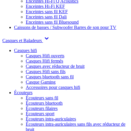
Enceintes Hi-Fi Q Acoustics
Enceintes Hi-Fi KEF
Enceintes sans fil KEF
Enceintes sans fil Dali
Enceintes sans fil Bluesound
Caissons de basses / Subwoofer
Barres de son pour TV
Casques et Baladeurs
Casques hifi
Casques Hifi ouverts
Casques Hifi fermés
Casques avec réducteur de bruit
Casques Hifi sans fils
Casques bluetooth sans fil
Casque Gaming
Accessoires pour casques hifi
Écouteurs
Écouteurs sans fil
Écouteurs bluetooth
Écouteurs filaires
Écouteurs sport
Écouteurs intra-auriculaires
Écouteurs intra-auriculaires sans fils avec réducteur de
bruit