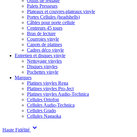
Outils de réglage
Palets Presseurs
Plateaux et couvres-plateaux vinyle
Portes Cellules (headshells)
Câbles pour porte cellule
Centreurs 45 tours
Bras de lecture
Courroies vinyle
Capots de platines
Cadres déco vinyle
Entretien et disques vinyle
Nettoyage vinyles
Disques vinyles
Pochettes vinyle
Marques
Platines vinyles Rega
Platines vinyles Pro-Ject
Platines vinyles Audio-Technica
Cellules Ortofon
Cellules Audio-Technica
Cellules Grado
Cellules Nagaoka
Haute Fidélité