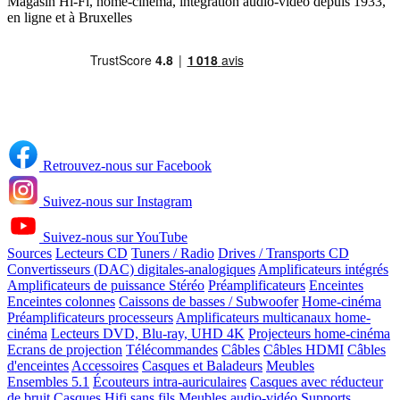
Magasin Hi-Fi, home-cinéma, intégration audio-vidéo depuis 1933,
en ligne et à Bruxelles
Retrouvez-nous sur Facebook
Suivez-nous sur Instagram
Suivez-nous sur YouTube
Sources
Lecteurs CD
Tuners / Radio
Drives / Transports CD
Convertisseurs (DAC) digitales-analogiques
Amplificateurs intégrés
Amplificateurs de puissance Stéréo
Préamplificateurs
Enceintes
Enceintes colonnes
Caissons de basses / Subwoofer
Home-cinéma
Préamplificateurs processeurs
Amplificateurs multicanaux home-
cinéma
Lecteurs DVD, Blu-ray, UHD 4K
Projecteurs home-cinéma
Ecrans de projection
Télécommandes
Câbles
Câbles HDMI
Câbles
d'enceintes
Accessoires
Casques et Baladeurs
Meubles
Ensembles 5.1
Écouteurs intra-auriculaires
Casques avec réducteur
de bruit
Casques Hifi sans fils
Meubles audio-vidéo
Supports