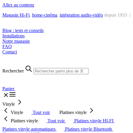
Allez au contenu
Magasin Hi-Fi
,
home-cinéma
,
intégra
tion audio-vidéo
depuis 1933 |
Tél. : +32 2 538 44 51 (mar-sam, 10h-12h30 et 14h-18h30)
Blog : tests et conseils
Installations
Notre magasin
FAQ
Contact
Rechercher
Panier
Vinyle
Vinyle
Tout voir
Platines vinyle
Platines vinyle
Tout voir
Platines vinyle HI-FI
Platines vinyle automatiques
Platines vinyle Bluetooth