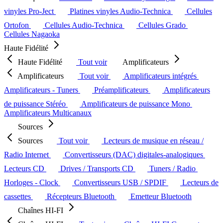
vinyles Pro-Ject
Platines vinyles Audio-Technica
Cellules
Ortofon
Cellules Audio-Technica
Cellules Grado
Cellules Nagaoka
Haute Fidélité
Haute Fidélité
Tout voir
Amplificateurs
Amplificateurs
Tout voir
Amplificateurs intégrés
Amplificateurs - Tuners
Préamplificateurs
Amplificateurs
de puissance Stéréo
Amplificateurs de puissance Mono
Amplificateurs Multicanaux
Sources
Sources
Tout voir
Lecteurs de musique en réseau /
Radio Internet
Convertisseurs (DAC) digitales-analogiques
Lecteurs CD
Drives / Transports CD
Tuners / Radio
Horloges - Clock
Convertisseurs USB / SPDIF
Lecteurs de
cassettes
Récepteurs Bluetooth
Emetteur Bluetooth
Chaînes HI-FI