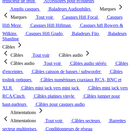
réducteur de bruit
Accessoires pour écouteurs
Amplis casques
Baladeurs Audiophiles
Marques
Marques
Tout voir
Casques Hifi Focal
Casques
Hifi Meze
Casques Hifi Hifiman
Casques hifi Bowers &
Wilkins
Casques Hifi Grado
Baladeurs Fiio
Baladeurs
Shanling
Câbles
Câbles
Tout voir
Câbles audio
Câbles audio
Tout voir
Câbles audio stéréo
Câbles
d'enceintes
Câbles caisson de basses / subwoofer
Câbles
toslink optiques
Câbles numériques coaxiaux RCA, BNC et
XLR
Câbles mini jack vers mini jack
Câbles mini jack vers
RCA/Cinch
Câbles platines vinyle
Câbles jumper pour
haut-parleurs
Câbles pour casques audio
Alimentations
Alimentations
Tout voir
Câbles secteurs
Barrettes
secteur multiprises
Conditionneurs de réseau