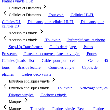
Platines vinyle USB
Cellules et Diamants
Cellules et Diamants
Tout voir
Cellules HI-FI
Cellules DJ
Diamants pour cellules HI-FI
Diamants pour
cellules DJ
Accessoires vinyle
Accessoires vinyle
Tout voir
Préamplificateurs phono
Step-Up Transformer
Outils de réglage
Palets
Presseurs
Plateaux et couvres-plateaux vinyle
Portes
Cellules (headshells)
Câbles pour porte cellule
Centreurs 45
tours
Bras de lecture
Courroies vinyle
Capots de
platines
Cadres déco vinyle
Entretien et disques vinyle
Entretien et disques vinyle
Tout voir
Nettoyage vinyles
Disques vinyles
Pochettes vinyle
Marques
Marques
Tout voir
Platines vinyles Rega
Platines