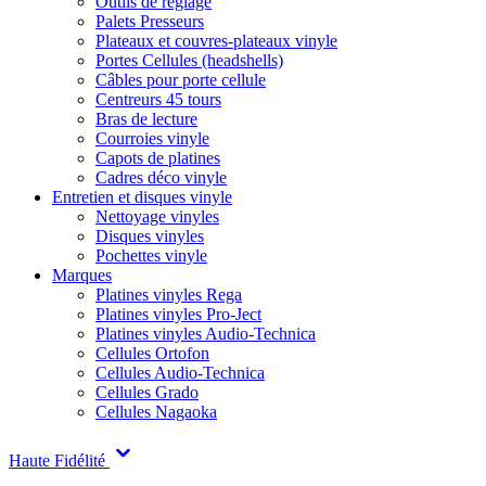
Outils de réglage
Palets Presseurs
Plateaux et couvres-plateaux vinyle
Portes Cellules (headshells)
Câbles pour porte cellule
Centreurs 45 tours
Bras de lecture
Courroies vinyle
Capots de platines
Cadres déco vinyle
Entretien et disques vinyle
Nettoyage vinyles
Disques vinyles
Pochettes vinyle
Marques
Platines vinyles Rega
Platines vinyles Pro-Ject
Platines vinyles Audio-Technica
Cellules Ortofon
Cellules Audio-Technica
Cellules Grado
Cellules Nagaoka
Haute Fidélité