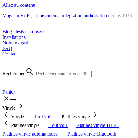
Allez au contenu
Magasin Hi-Fi
,
home-cinéma
,
intégra
tion audio-vidéo
depuis 1933 |
Tél. : +32 2 538 44 51 (mar-sam, 10h-12h30 et 14h-18h30)
Blog : tests et conseils
Installations
Notre magasin
FAQ
Contact
Rechercher
Panier
Vinyle
Vinyle
Tout voir
Platines vinyle
Platines vinyle
Tout voir
Platines vinyle HI-FI
Platines vinyle automatiques
Platines vinyle Bluetooth