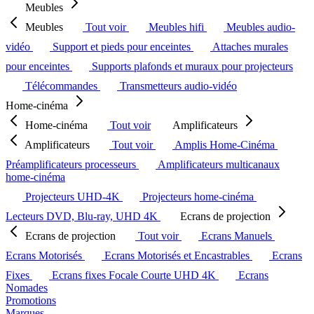
Meubles
Meubles
Tout voir
Meubles hifi
Meubles audio-
vidéo
Support et pieds pour enceintes
Attaches murales
pour enceintes
Supports plafonds et muraux pour projecteurs
Télécommandes
Transmetteurs audio-vidéo
Home-cinéma
Home-cinéma
Tout voir
Amplificateurs
Amplificateurs
Tout voir
Amplis Home-Cinéma
Préamplificateurs processeurs
Amplificateurs multicanaux
home-cinéma
Projecteurs UHD-4K
Projecteurs home-cinéma
Lecteurs DVD, Blu-ray, UHD 4K
Ecrans de projection
Ecrans de projection
Tout voir
Ecrans Manuels
Ecrans Motorisés
Ecrans Motorisés et Encastrables
Ecrans
Fixes
Ecrans fixes Focale Courte UHD 4K
Ecrans
Nomades
Promotions
Marques