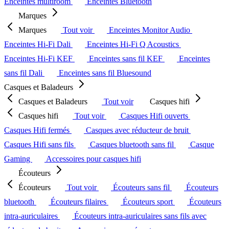
Enceintes multiroom
Enceintes Bluetooth
Marques
Marques
Tout voir
Enceintes Monitor Audio
Enceintes Hi-Fi Dali
Enceintes Hi-Fi Q Acoustics
Enceintes Hi-Fi KEF
Enceintes sans fil KEF
Enceintes
sans fil Dali
Enceintes sans fil Bluesound
Casques et Baladeurs
Casques et Baladeurs
Tout voir
Casques hifi
Casques hifi
Tout voir
Casques Hifi ouverts
Casques Hifi fermés
Casques avec réducteur de bruit
Casques Hifi sans fils
Casques bluetooth sans fil
Casque
Gaming
Accessoires pour casques hifi
Écouteurs
Écouteurs
Tout voir
Écouteurs sans fil
Écouteurs
bluetooth
Écouteurs filaires
Écouteurs sport
Écouteurs
intra-auriculaires
Écouteurs intra-auriculaires sans fils avec