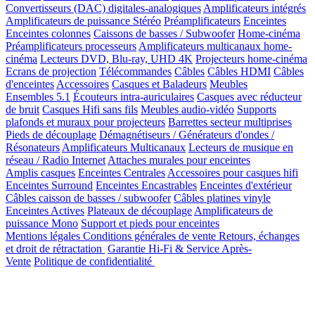
Convertisseurs (DAC) digitales-analogiques
Amplificateurs intégrés
Amplificateurs de puissance Stéréo
Préamplificateurs
Enceintes
Enceintes colonnes
Caissons de basses / Subwoofer
Home-cinéma
Préamplificateurs processeurs
Amplificateurs multicanaux home-
cinéma
Lecteurs DVD, Blu-ray, UHD 4K
Projecteurs home-cinéma
Ecrans de projection
Télécommandes
Câbles
Câbles HDMI
Câbles
d'enceintes
Accessoires
Casques et Baladeurs
Meubles
Ensembles 5.1
Écouteurs intra-auriculaires
Casques avec réducteur
de bruit
Casques Hifi sans fils
Meubles audio-vidéo
Supports
plafonds et muraux pour projecteurs
Barrettes secteur multiprises
Pieds de découplage
Démagnétiseurs / Générateurs d'ondes /
Résonateurs
Amplificateurs Multicanaux
Lecteurs de musique en
réseau / Radio Internet
Attaches murales pour enceintes
Amplis casques
Enceintes Centrales
Accessoires pour casques hifi
Enceintes Surround
Enceintes Encastrables
Enceintes d'extérieur
Câbles caisson de basses / subwoofer
Câbles platines vinyle
Enceintes Actives
Plateaux de découplage
Amplificateurs de
puissance Mono
Support et pieds pour enceintes
Mentions légales
Conditions générales de vente
Retours, échanges
et droit de rétractation
Garantie Hi-Fi & Service Après-
Vente
Politique de confidentialité