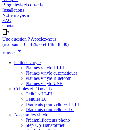
Blog : tests et conseils
Installations
Notre magasin
FAQ
Contact
Une question ? Appelez-nous
(mar-sam, 10h-12h30 et 14h-18h30)
Vinyle
Platines vinyle
Platines vinyle HI-FI
Platines vinyle automatiques
Platines vinyle Bluetooth
Platines vinyle USB
Cellules et Diamants
Cellules HI-FI
Cellules DJ
Diamants pour cellules HI-FI
Diamants pour cellules DJ
Accessoires vinyle
Préamplificateurs phono
Step-Up Transformer