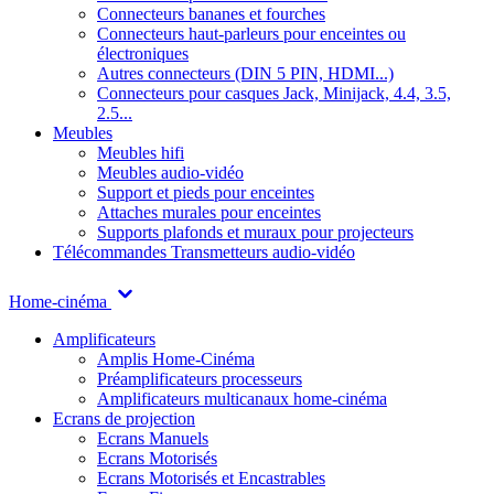
Connecteurs bananes et fourches
Connecteurs haut-parleurs pour enceintes ou
électroniques
Autres connecteurs (DIN 5 PIN, HDMI...)
Connecteurs pour casques Jack, Minijack, 4.4, 3.5,
2.5...
Meubles
Meubles hifi
Meubles audio-vidéo
Support et pieds pour enceintes
Attaches murales pour enceintes
Supports plafonds et muraux pour projecteurs
Télécommandes
Transmetteurs audio-vidéo
Home-cinéma
Amplificateurs
Amplis Home-Cinéma
Préamplificateurs processeurs
Amplificateurs multicanaux home-cinéma
Ecrans de projection
Ecrans Manuels
Ecrans Motorisés
Ecrans Motorisés et Encastrables