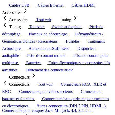
Câbles USB
Câbles Ethernet
Câbles HDMI
Accessoires
Accessoires
Tout voir
Tuning
Tuning
Tout voir
Switch audiophile
Pieds de
découplage
Plateaux de découplage
Démagnétiseurs /
Générateurs d'ondes / Résonateurs
Fusibles
Traitement
Acoustique
Alimentations Stabilisées
Disjoncteur
audiophile
Prise de courant murale
Prise de courant pour
multiprise
Batteries
Tubes électroniques et accessoires liés
aux tubes
Traitement des contacts audio
Connecteurs
Connecteurs
Tout voir
Connecteurs RCA , XLR et
BNC
Connecteurs pour câbles secteurs
Connecteurs
bananes et fourches
Connecteurs haut-parleurs pour enceintes
ou électroniques
Autres connecteurs (DIN 5 PIN, HDMI...)
Connecteurs pour casques Jack, Minijack, 4.4, 3.5, 2.5...