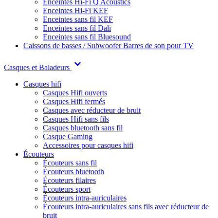
Enceintes Hi-Fi Q Acoustics
Enceintes Hi-Fi KEF
Enceintes sans fil KEF
Enceintes sans fil Dali
Enceintes sans fil Bluesound
Caissons de basses / Subwoofer
Barres de son pour TV
Casques et Baladeurs
Casques hifi
Casques Hifi ouverts
Casques Hifi fermés
Casques avec réducteur de bruit
Casques Hifi sans fils
Casques bluetooth sans fil
Casque Gaming
Accessoires pour casques hifi
Écouteurs
Écouteurs sans fil
Écouteurs bluetooth
Écouteurs filaires
Écouteurs sport
Écouteurs intra-auriculaires
Écouteurs intra-auriculaires sans fils avec réducteur de
bruit