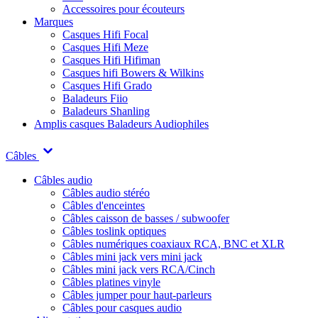
Accessoires pour écouteurs
Marques
Casques Hifi Focal
Casques Hifi Meze
Casques Hifi Hifiman
Casques hifi Bowers & Wilkins
Casques Hifi Grado
Baladeurs Fiio
Baladeurs Shanling
Amplis casques
Baladeurs Audiophiles
Câbles
Câbles audio
Câbles audio stéréo
Câbles d'enceintes
Câbles caisson de basses / subwoofer
Câbles toslink optiques
Câbles numériques coaxiaux RCA, BNC et XLR
Câbles mini jack vers mini jack
Câbles mini jack vers RCA/Cinch
Câbles platines vinyle
Câbles jumper pour haut-parleurs
Câbles pour casques audio