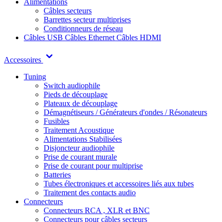
Alimentations
Câbles secteurs
Barrettes secteur multiprises
Conditionneurs de réseau
Câbles USB
Câbles Ethernet
Câbles HDMI
Accessoires
Tuning
Switch audiophile
Pieds de découplage
Plateaux de découplage
Démagnétiseurs / Générateurs d'ondes / Résonateurs
Fusibles
Traitement Acoustique
Alimentations Stabilisées
Disjoncteur audiophile
Prise de courant murale
Prise de courant pour multiprise
Batteries
Tubes électroniques et accessoires liés aux tubes
Traitement des contacts audio
Connecteurs
Connecteurs RCA , XLR et BNC
Connecteurs pour câbles secteurs