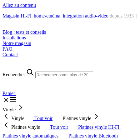
Allez au contenu
Magasin Hi-Fi
,
home-cinéma
,
intégra
tion audio-vidéo
depuis 1933 |
Tél. : +32 2 538 44 51 (mar-sam, 10h-12h30 et 14h-18h30)
Blog : tests et conseils
Installations
Notre magasin
FAQ
Contact
Rechercher
Panier
Vinyle
Vinyle
Tout voir
Platines vinyle
Platines vinyle
Tout voir
Platines vinyle HI-FI
Platines vinyle automatiques
Platines vinyle Bluetooth