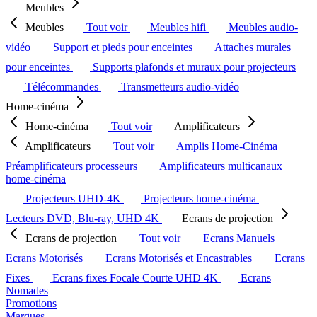
Meubles
Meubles
Tout voir
Meubles hifi
Meubles audio-
vidéo
Support et pieds pour enceintes
Attaches murales
pour enceintes
Supports plafonds et muraux pour projecteurs
Télécommandes
Transmetteurs audio-vidéo
Home-cinéma
Home-cinéma
Tout voir
Amplificateurs
Amplificateurs
Tout voir
Amplis Home-Cinéma
Préamplificateurs processeurs
Amplificateurs multicanaux
home-cinéma
Projecteurs UHD-4K
Projecteurs home-cinéma
Lecteurs DVD, Blu-ray, UHD 4K
Ecrans de projection
Ecrans de projection
Tout voir
Ecrans Manuels
Ecrans Motorisés
Ecrans Motorisés et Encastrables
Ecrans
Fixes
Ecrans fixes Focale Courte UHD 4K
Ecrans
Nomades
Promotions
Marques