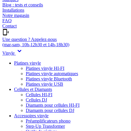
Blog : tests et conseils
Installations
Notre magasin
FAQ
Contact
Une question ? Appelez-nous
(mar-sam, 10h-12h30 et 14h-18h30)
Vinyle
Platines vinyle
Platines vinyle HI-FI
Platines vinyle automatiques
Platines vinyle Bluetooth
Platines vinyle USB
Cellules et Diamants
Cellules HI-FI
Cellules DJ
Diamants pour cellules HI-FI
Diamants pour cellules DJ
Accessoires vinyle
Préamplificateurs phono
Step-Up Transformer