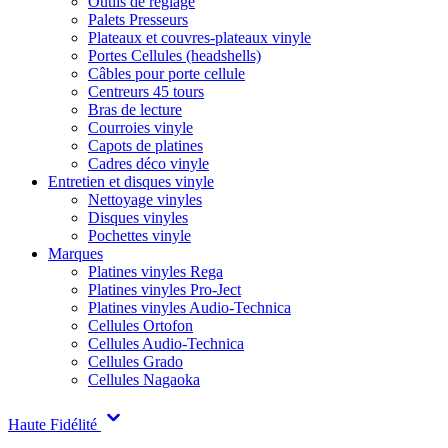
Outils de réglage
Palets Presseurs
Plateaux et couvres-plateaux vinyle
Portes Cellules (headshells)
Câbles pour porte cellule
Centreurs 45 tours
Bras de lecture
Courroies vinyle
Capots de platines
Cadres déco vinyle
Entretien et disques vinyle
Nettoyage vinyles
Disques vinyles
Pochettes vinyle
Marques
Platines vinyles Rega
Platines vinyles Pro-Ject
Platines vinyles Audio-Technica
Cellules Ortofon
Cellules Audio-Technica
Cellules Grado
Cellules Nagaoka
Haute Fidélité