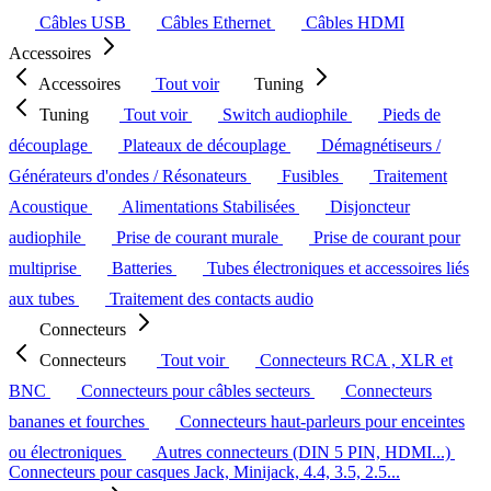
Câbles USB
Câbles Ethernet
Câbles HDMI
Accessoires
Accessoires
Tout voir
Tuning
Tuning
Tout voir
Switch audiophile
Pieds de
découplage
Plateaux de découplage
Démagnétiseurs /
Générateurs d'ondes / Résonateurs
Fusibles
Traitement
Acoustique
Alimentations Stabilisées
Disjoncteur
audiophile
Prise de courant murale
Prise de courant pour
multiprise
Batteries
Tubes électroniques et accessoires liés
aux tubes
Traitement des contacts audio
Connecteurs
Connecteurs
Tout voir
Connecteurs RCA , XLR et
BNC
Connecteurs pour câbles secteurs
Connecteurs
bananes et fourches
Connecteurs haut-parleurs pour enceintes
ou électroniques
Autres connecteurs (DIN 5 PIN, HDMI...)
Connecteurs pour casques Jack, Minijack, 4.4, 3.5, 2.5...