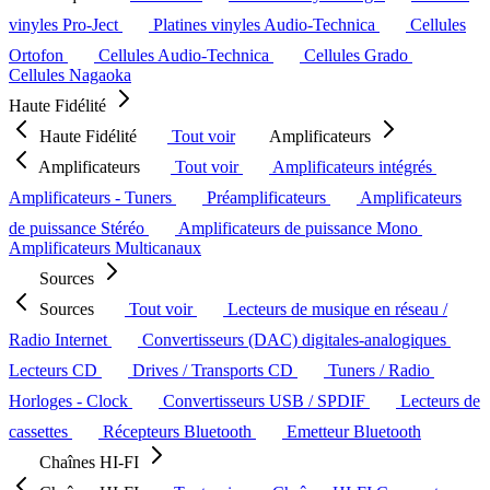
vinyles Pro-Ject
Platines vinyles Audio-Technica
Cellules
Ortofon
Cellules Audio-Technica
Cellules Grado
Cellules Nagaoka
Haute Fidélité
Haute Fidélité
Tout voir
Amplificateurs
Amplificateurs
Tout voir
Amplificateurs intégrés
Amplificateurs - Tuners
Préamplificateurs
Amplificateurs
de puissance Stéréo
Amplificateurs de puissance Mono
Amplificateurs Multicanaux
Sources
Sources
Tout voir
Lecteurs de musique en réseau /
Radio Internet
Convertisseurs (DAC) digitales-analogiques
Lecteurs CD
Drives / Transports CD
Tuners / Radio
Horloges - Clock
Convertisseurs USB / SPDIF
Lecteurs de
cassettes
Récepteurs Bluetooth
Emetteur Bluetooth
Chaînes HI-FI