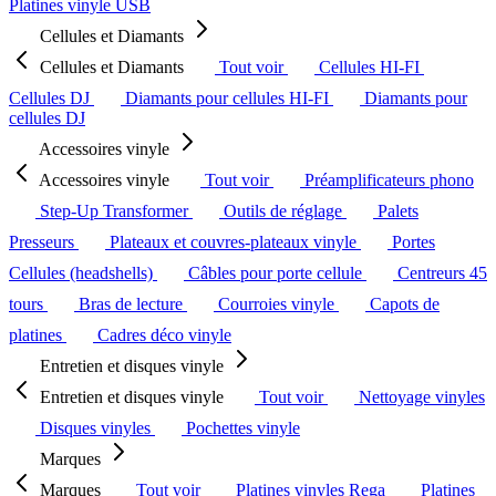
Platines vinyle USB
Cellules et Diamants
Cellules et Diamants
Tout voir
Cellules HI-FI
Cellules DJ
Diamants pour cellules HI-FI
Diamants pour
cellules DJ
Accessoires vinyle
Accessoires vinyle
Tout voir
Préamplificateurs phono
Step-Up Transformer
Outils de réglage
Palets
Presseurs
Plateaux et couvres-plateaux vinyle
Portes
Cellules (headshells)
Câbles pour porte cellule
Centreurs 45
tours
Bras de lecture
Courroies vinyle
Capots de
platines
Cadres déco vinyle
Entretien et disques vinyle
Entretien et disques vinyle
Tout voir
Nettoyage vinyles
Disques vinyles
Pochettes vinyle
Marques
Marques
Tout voir
Platines vinyles Rega
Platines