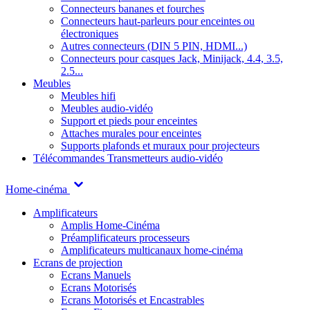
Connecteurs bananes et fourches
Connecteurs haut-parleurs pour enceintes ou
électroniques
Autres connecteurs (DIN 5 PIN, HDMI...)
Connecteurs pour casques Jack, Minijack, 4.4, 3.5,
2.5...
Meubles
Meubles hifi
Meubles audio-vidéo
Support et pieds pour enceintes
Attaches murales pour enceintes
Supports plafonds et muraux pour projecteurs
Télécommandes
Transmetteurs audio-vidéo
Home-cinéma
Amplificateurs
Amplis Home-Cinéma
Préamplificateurs processeurs
Amplificateurs multicanaux home-cinéma
Ecrans de projection
Ecrans Manuels
Ecrans Motorisés
Ecrans Motorisés et Encastrables