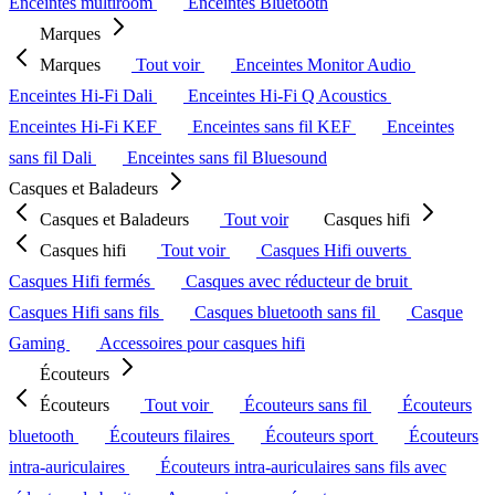
Enceintes multiroom
Enceintes Bluetooth
Marques
Marques
Tout voir
Enceintes Monitor Audio
Enceintes Hi-Fi Dali
Enceintes Hi-Fi Q Acoustics
Enceintes Hi-Fi KEF
Enceintes sans fil KEF
Enceintes
sans fil Dali
Enceintes sans fil Bluesound
Casques et Baladeurs
Casques et Baladeurs
Tout voir
Casques hifi
Casques hifi
Tout voir
Casques Hifi ouverts
Casques Hifi fermés
Casques avec réducteur de bruit
Casques Hifi sans fils
Casques bluetooth sans fil
Casque
Gaming
Accessoires pour casques hifi
Écouteurs
Écouteurs
Tout voir
Écouteurs sans fil
Écouteurs
bluetooth
Écouteurs filaires
Écouteurs sport
Écouteurs
intra-auriculaires
Écouteurs intra-auriculaires sans fils avec