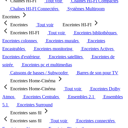
Chaînes HI-FI
Tout voir
Chaînes HI-FI Compactes
Chaînes HI-FI Connectées
Systèmes Multiroom
Enceintes
Enceintes
Tout voir
Enceintes HI-FI
Enceintes HI-FI
Tout voir
Enceintes bibliothèques
Enceintes colonnes
Enceintes murales
Enceintes
Encastrables
Enceintes monitoring
Enceintes Actives
Enceintes d'extérieur
Enceintes satellites
Enceintes de
soirée
Enceintes pc et multimedias
Caissons de basses / Subwoofer
Barres de son pour TV
Enceintes Home-Cinéma
Enceintes Home-Cinéma
Tout voir
Enceintes Dolby
Atmos
Enceintes Centrales
Ensembles 2.1
Ensembles
5.1
Enceintes Surround
Enceintes sans fil
Enceintes sans fil
Tout voir
Enceintes connectées