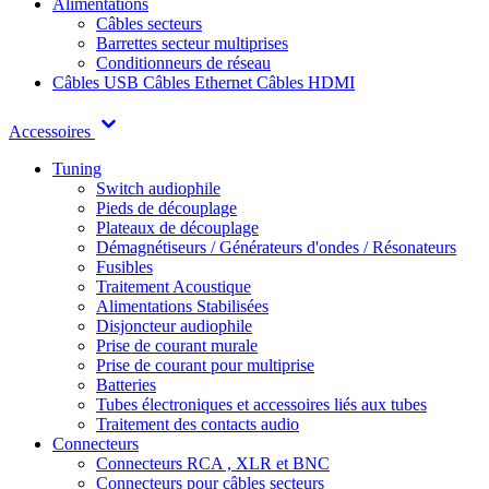
Alimentations
Câbles secteurs
Barrettes secteur multiprises
Conditionneurs de réseau
Câbles USB
Câbles Ethernet
Câbles HDMI
Accessoires
Tuning
Switch audiophile
Pieds de découplage
Plateaux de découplage
Démagnétiseurs / Générateurs d'ondes / Résonateurs
Fusibles
Traitement Acoustique
Alimentations Stabilisées
Disjoncteur audiophile
Prise de courant murale
Prise de courant pour multiprise
Batteries
Tubes électroniques et accessoires liés aux tubes
Traitement des contacts audio
Connecteurs
Connecteurs RCA , XLR et BNC
Connecteurs pour câbles secteurs