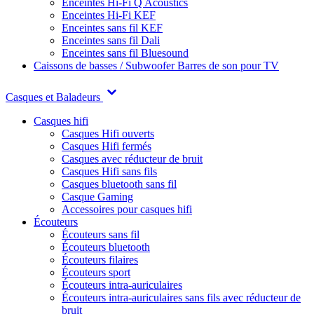
Enceintes Hi-Fi Q Acoustics
Enceintes Hi-Fi KEF
Enceintes sans fil KEF
Enceintes sans fil Dali
Enceintes sans fil Bluesound
Caissons de basses / Subwoofer
Barres de son pour TV
Casques et Baladeurs
Casques hifi
Casques Hifi ouverts
Casques Hifi fermés
Casques avec réducteur de bruit
Casques Hifi sans fils
Casques bluetooth sans fil
Casque Gaming
Accessoires pour casques hifi
Écouteurs
Écouteurs sans fil
Écouteurs bluetooth
Écouteurs filaires
Écouteurs sport
Écouteurs intra-auriculaires
Écouteurs intra-auriculaires sans fils avec réducteur de
bruit