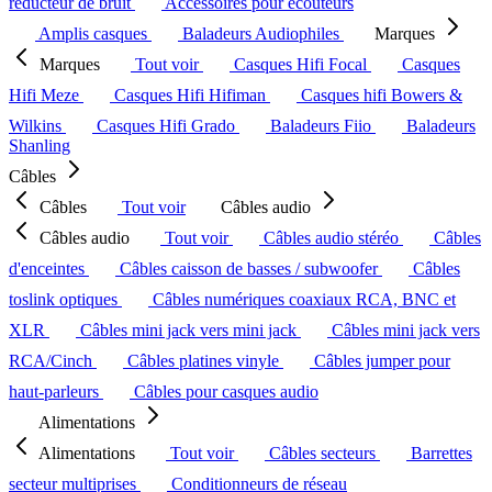
réducteur de bruit
Accessoires pour écouteurs
Amplis casques
Baladeurs Audiophiles
Marques
Marques
Tout voir
Casques Hifi Focal
Casques
Hifi Meze
Casques Hifi Hifiman
Casques hifi Bowers &
Wilkins
Casques Hifi Grado
Baladeurs Fiio
Baladeurs
Shanling
Câbles
Câbles
Tout voir
Câbles audio
Câbles audio
Tout voir
Câbles audio stéréo
Câbles
d'enceintes
Câbles caisson de basses / subwoofer
Câbles
toslink optiques
Câbles numériques coaxiaux RCA, BNC et
XLR
Câbles mini jack vers mini jack
Câbles mini jack vers
RCA/Cinch
Câbles platines vinyle
Câbles jumper pour
haut-parleurs
Câbles pour casques audio
Alimentations
Alimentations
Tout voir
Câbles secteurs
Barrettes
secteur multiprises
Conditionneurs de réseau