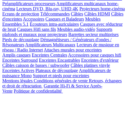
Préamplificateurs processeurs
Amplificateurs multicanaux home-
cinéma
Lecteurs DVD, Blu-ray, UHD 4K
Projecteurs home-cinéma
Ecrans de projection
Télécommandes
Câbles
Câbles HDMI
Câbles
d'enceintes
Accessoires
Casques et Baladeurs
Meubles
Ensembles 5.1
Écouteurs intra-auriculaires
Casques avec réducteur
de bruit
Casques Hifi sans fils
Meubles audio-vidéo
Supports
plafonds et muraux pour projecteurs
Barrettes secteur multiprises
Pieds de découplage
Démagnétiseurs / Générateurs d'ondes /
Résonateurs
Amplificateurs Multicanaux
Lecteurs de musique en
réseau / Radio Internet
Attaches murales pour enceintes
Amplis casques
Enceintes Centrales
Accessoires pour casques hifi
Enceintes Surround
Enceintes Encastrables
Enceintes d'extérieur
Câbles caisson de basses / subwoofer
Câbles platines vinyle
Enceintes Actives
Plateaux de découplage
Amplificateurs de
puissance Mono
Support et pieds pour enceintes
Mentions légales
Conditions générales de vente
Retours, échanges
et droit de rétractation
Garantie Hi-Fi & Service Après-
Vente
Politique de confidentialité