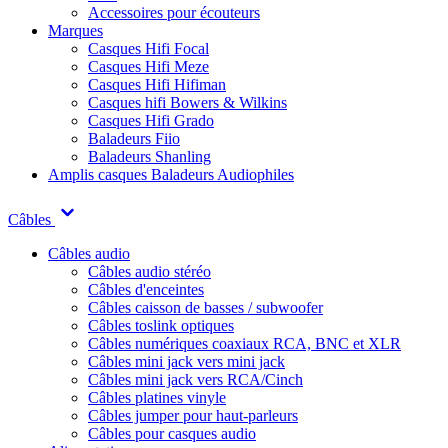
Accessoires pour écouteurs
Marques
Casques Hifi Focal
Casques Hifi Meze
Casques Hifi Hifiman
Casques hifi Bowers & Wilkins
Casques Hifi Grado
Baladeurs Fiio
Baladeurs Shanling
Amplis casques
Baladeurs Audiophiles
Câbles
Câbles audio
Câbles audio stéréo
Câbles d'enceintes
Câbles caisson de basses / subwoofer
Câbles toslink optiques
Câbles numériques coaxiaux RCA, BNC et XLR
Câbles mini jack vers mini jack
Câbles mini jack vers RCA/Cinch
Câbles platines vinyle
Câbles jumper pour haut-parleurs
Câbles pour casques audio