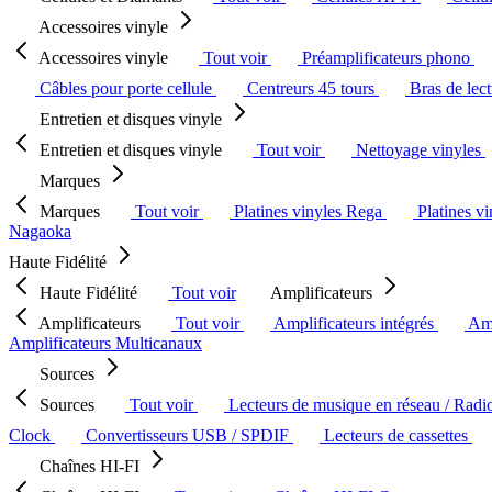
Accessoires vinyle
Accessoires vinyle
Tout voir
Préamplificateurs phono
Câbles pour porte cellule
Centreurs 45 tours
Bras de lec
Entretien et disques vinyle
Entretien et disques vinyle
Tout voir
Nettoyage vinyles
Marques
Marques
Tout voir
Platines vinyles Rega
Platines v
Nagaoka
Haute Fidélité
Haute Fidélité
Tout voir
Amplificateurs
Amplificateurs
Tout voir
Amplificateurs intégrés
Amp
Amplificateurs Multicanaux
Sources
Sources
Tout voir
Lecteurs de musique en réseau / Radi
Clock
Convertisseurs USB / SPDIF
Lecteurs de cassettes
Chaînes HI-FI