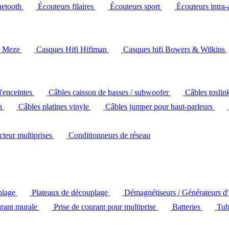
uetooth
Écouteurs filaires
Écouteurs sport
Écouteurs intra-
i Meze
Casques Hifi Hifiman
Casques hifi Bowers & Wilkins
d'enceintes
Câbles caisson de basses / subwoofer
Câbles toslin
ch
Câbles platines vinyle
Câbles jumper pour haut-parleurs
ecteur multiprises
Conditionneurs de réseau
plage
Plateaux de découplage
Démagnétiseurs / Générateurs d
urant murale
Prise de courant pour multiprise
Batteries
Tub