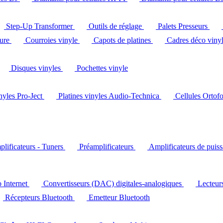
Step-Up Transformer
Outils de réglage
Palets Presseurs
ture
Courroies vinyle
Capots de platines
Cadres déco viny
Disques vinyles
Pochettes vinyle
inyles Pro-Ject
Platines vinyles Audio-Technica
Cellules Ortof
lificateurs - Tuners
Préamplificateurs
Amplificateurs de puis
o Internet
Convertisseurs (DAC) digitales-analogiques
Lecteu
Récepteurs Bluetooth
Emetteur Bluetooth