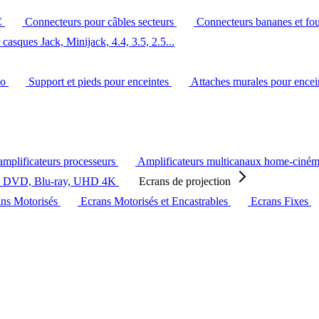
C
Connecteurs pour câbles secteurs
Connecteurs bananes et fo
casques Jack, Minijack, 4.4, 3.5, 2.5...
éo
Support et pieds pour enceintes
Attaches murales pour ence
amplificateurs processeurs
Amplificateurs multicanaux home-ciné
s DVD, Blu-ray, UHD 4K
Ecrans de projection
ans Motorisés
Ecrans Motorisés et Encastrables
Ecrans Fixes