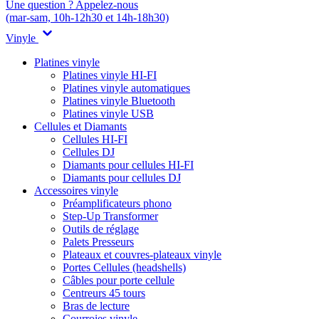
Une question ? Appelez-nous
(mar-sam, 10h-12h30 et 14h-18h30)
Vinyle
Platines vinyle
Platines vinyle HI-FI
Platines vinyle automatiques
Platines vinyle Bluetooth
Platines vinyle USB
Cellules et Diamants
Cellules HI-FI
Cellules DJ
Diamants pour cellules HI-FI
Diamants pour cellules DJ
Accessoires vinyle
Préamplificateurs phono
Step-Up Transformer
Outils de réglage
Palets Presseurs
Plateaux et couvres-plateaux vinyle
Portes Cellules (headshells)
Câbles pour porte cellule
Centreurs 45 tours
Bras de lecture
Courroies vinyle