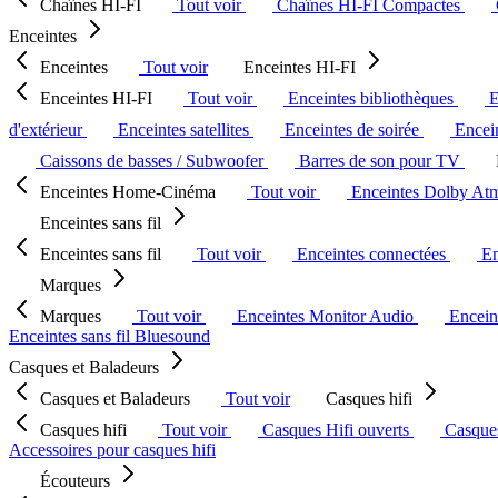
Chaînes HI-FI
Tout voir
Chaînes HI-FI Compactes
Enceintes
Enceintes
Tout voir
Enceintes HI-FI
Enceintes HI-FI
Tout voir
Enceintes bibliothèques
E
d'extérieur
Enceintes satellites
Enceintes de soirée
Encein
Caissons de basses / Subwoofer
Barres de son pour TV
Enceintes Home-Cinéma
Tout voir
Enceintes Dolby At
Enceintes sans fil
Enceintes sans fil
Tout voir
Enceintes connectées
En
Marques
Marques
Tout voir
Enceintes Monitor Audio
Encein
Enceintes sans fil Bluesound
Casques et Baladeurs
Casques et Baladeurs
Tout voir
Casques hifi
Casques hifi
Tout voir
Casques Hifi ouverts
Casque
Accessoires pour casques hifi
Écouteurs