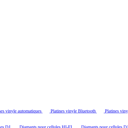
Tél. : +32 2 538 44 51 (mar-sam, 10h-12h30 et 14h-18h30)
nes vinyle automatiques
Platines vinyle Bluetooth
Platines vin
les DJ
Diamants pour cellules HI-FI
Diamants pour cellules D