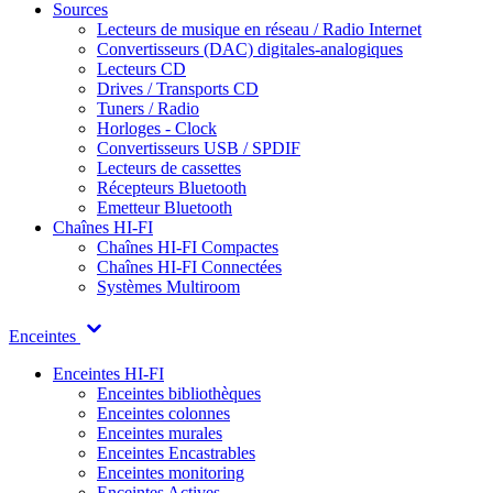
Sources
Lecteurs de musique en réseau / Radio Internet
Convertisseurs (DAC) digitales-analogiques
Lecteurs CD
Drives / Transports CD
Tuners / Radio
Horloges - Clock
Convertisseurs USB / SPDIF
Lecteurs de cassettes
Récepteurs Bluetooth
Emetteur Bluetooth
Chaînes HI-FI
Chaînes HI-FI Compactes
Chaînes HI-FI Connectées
Systèmes Multiroom
Enceintes
Enceintes HI-FI
Enceintes bibliothèques
Enceintes colonnes
Enceintes murales
Enceintes Encastrables
Enceintes monitoring
Enceintes Actives