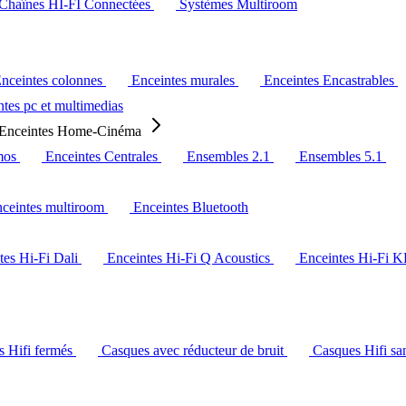
Chaînes HI-FI Connectées
Systèmes Multiroom
nceintes colonnes
Enceintes murales
Enceintes Encastrables
tes pc et multimedias
Enceintes Home-Cinéma
mos
Enceintes Centrales
Ensembles 2.1
Ensembles 5.1
ceintes multiroom
Enceintes Bluetooth
tes Hi-Fi Dali
Enceintes Hi-Fi Q Acoustics
Enceintes Hi-Fi 
s Hifi fermés
Casques avec réducteur de bruit
Casques Hifi san