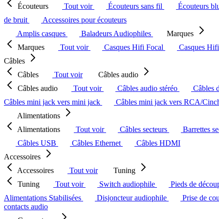
Écouteurs
Tout voir
Écouteurs sans fil
Écouteurs bl
de bruit
Accessoires pour écouteurs
Amplis casques
Baladeurs Audiophiles
Marques
Marques
Tout voir
Casques Hifi Focal
Casques Hif
Câbles
Câbles
Tout voir
Câbles audio
Câbles audio
Tout voir
Câbles audio stéréo
Câbles 
Câbles mini jack vers mini jack
Câbles mini jack vers RCA/Cin
Alimentations
Alimentations
Tout voir
Câbles secteurs
Barrettes s
Câbles USB
Câbles Ethernet
Câbles HDMI
Accessoires
Accessoires
Tout voir
Tuning
Tuning
Tout voir
Switch audiophile
Pieds de décou
Alimentations Stabilisées
Disjoncteur audiophile
Prise de co
contacts audio