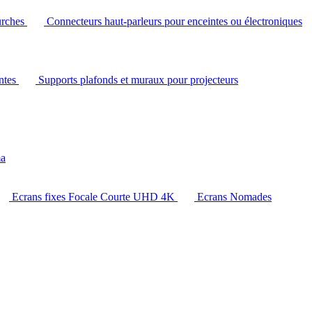
urches
Connecteurs haut-parleurs pour enceintes ou électroniques
intes
Supports plafonds et muraux pour projecteurs
ma
Ecrans fixes Focale Courte UHD 4K
Ecrans Nomades