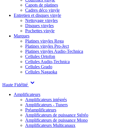
Capots de platines
Cadres déco vinyle
Entretien et disques vinyle
Nettoyage vinyles
Disques vinyles
Pochettes vinyle
Marques
Platines vinyles Rega
Platines vinyles Pro-Ject
Platines vinyles Audio-Technica
Cellules Ortofon
Cellules Audio-Technica
Cellules Grado
Cellules Nagaoka
Haute Fidélité
Amplificateurs
Amplificateurs intégrés
Amplificateurs - Tuners
Préamplificateurs
Amplificateurs de puissance Stéréo
Amplificateurs de puissance Mono
Amplificateurs Multicanaux