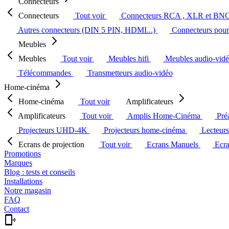
Connecteurs
Connecteurs
Tout voir
Connecteurs RCA , XLR et BN
Autres connecteurs (DIN 5 PIN, HDMI...)
Connecteurs pour 
Meubles
Meubles
Tout voir
Meubles hifi
Meubles audio-vid
Télécommandes
Transmetteurs audio-vidéo
Home-cinéma
Home-cinéma
Tout voir
Amplificateurs
Amplificateurs
Tout voir
Amplis Home-Cinéma
Pré
Projecteurs UHD-4K
Projecteurs home-cinéma
Lecteur
Ecrans de projection
Tout voir
Ecrans Manuels
Ecr
Promotions
Marques
Blog : tests et conseils
Installations
Notre magasin
FAQ
Contact