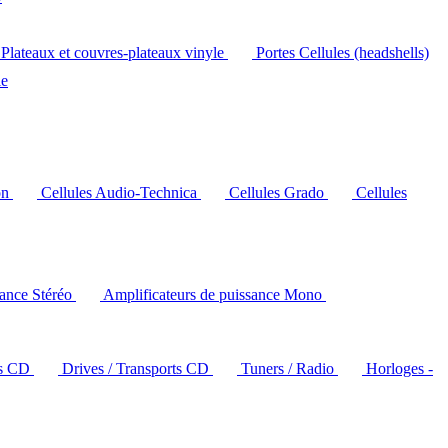
Plateaux et couvres-plateaux vinyle
Portes Cellules (headshells)
le
on
Cellules Audio-Technica
Cellules Grado
Cellules
sance Stéréo
Amplificateurs de puissance Mono
rs CD
Drives / Transports CD
Tuners / Radio
Horloges -