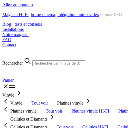
Allez au contenu
Magasin Hi-Fi
,
home-cinéma
,
intégra
tion audio-vidéo
depuis 1933 |
Blog : tests et conseils
Installations
Notre magasin
FAQ
Contact
Rechercher
Panier
Vinyle
Vinyle
Tout voir
Platines vinyle
Platines vinyle
Tout voir
Platines vinyle HI-FI
Plati
Cellules et Diamants
Cellules et Diamants
Tout voir
Cellules HI-FI
Cellu