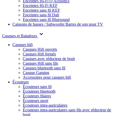
Enceintes Hi-Fi Q Acoustics
Enceintes Hi-Fi KEF
Enceintes sans fil KEF
Enceintes sans fil Dali
Enceintes sans fil Bluesound
Caissons de basses / Subwoofer
Barres de son pour TV
Casques et Baladeurs
Casques hifi
Casques Hifi ouverts
Casques Hifi fermés
Casques avec réducteur de bruit
Casques Hifi sans fils
Casques bluetooth sans fil
Casque Gaming
Accessoires pour casques hifi
Écouteurs
Écouteurs sans fil
Écouteurs bluetooth
Écouteurs filaires
Écouteurs sport
Écouteurs intra-auriculaires
Écouteurs intra-auriculaires sans fils avec réducteur de
bruit