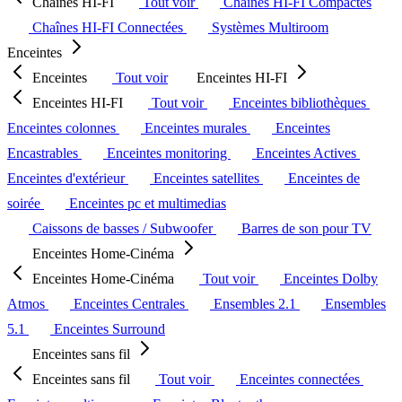
Chaînes HI-FI
Tout voir
Chaînes HI-FI Compactes
Chaînes HI-FI Connectées
Systèmes Multiroom
Enceintes
Enceintes
Tout voir
Enceintes HI-FI
Enceintes HI-FI
Tout voir
Enceintes bibliothèques
Enceintes colonnes
Enceintes murales
Enceintes
Encastrables
Enceintes monitoring
Enceintes Actives
Enceintes d'extérieur
Enceintes satellites
Enceintes de
soirée
Enceintes pc et multimedias
Caissons de basses / Subwoofer
Barres de son pour TV
Enceintes Home-Cinéma
Enceintes Home-Cinéma
Tout voir
Enceintes Dolby
Atmos
Enceintes Centrales
Ensembles 2.1
Ensembles
5.1
Enceintes Surround
Enceintes sans fil
Enceintes sans fil
Tout voir
Enceintes connectées