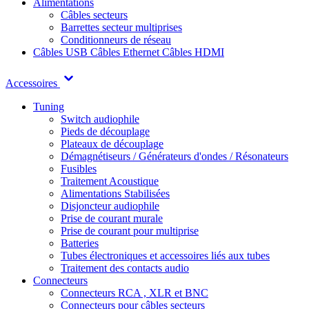
Alimentations
Câbles secteurs
Barrettes secteur multiprises
Conditionneurs de réseau
Câbles USB
Câbles Ethernet
Câbles HDMI
Accessoires
Tuning
Switch audiophile
Pieds de découplage
Plateaux de découplage
Démagnétiseurs / Générateurs d'ondes / Résonateurs
Fusibles
Traitement Acoustique
Alimentations Stabilisées
Disjoncteur audiophile
Prise de courant murale
Prise de courant pour multiprise
Batteries
Tubes électroniques et accessoires liés aux tubes
Traitement des contacts audio
Connecteurs
Connecteurs RCA , XLR et BNC
Connecteurs pour câbles secteurs