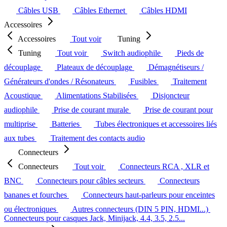
Câbles USB
Câbles Ethernet
Câbles HDMI
Accessoires
Accessoires
Tout voir
Tuning
Tuning
Tout voir
Switch audiophile
Pieds de
découplage
Plateaux de découplage
Démagnétiseurs /
Générateurs d'ondes / Résonateurs
Fusibles
Traitement
Acoustique
Alimentations Stabilisées
Disjoncteur
audiophile
Prise de courant murale
Prise de courant pour
multiprise
Batteries
Tubes électroniques et accessoires liés
aux tubes
Traitement des contacts audio
Connecteurs
Connecteurs
Tout voir
Connecteurs RCA , XLR et
BNC
Connecteurs pour câbles secteurs
Connecteurs
bananes et fourches
Connecteurs haut-parleurs pour enceintes
ou électroniques
Autres connecteurs (DIN 5 PIN, HDMI...)
Connecteurs pour casques Jack, Minijack, 4.4, 3.5, 2.5...