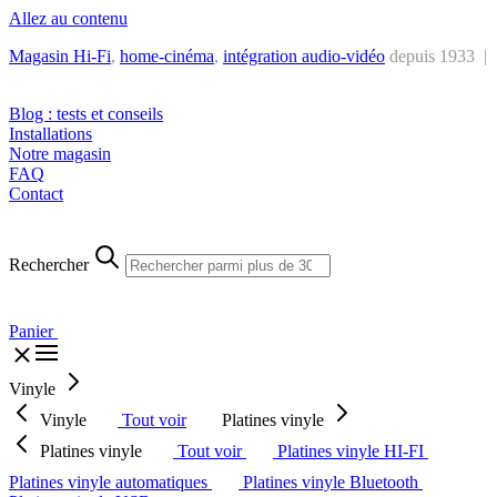
Allez au contenu
Magasin Hi-Fi
,
home-cinéma
,
intégra
tion audio-vidéo
depuis 1933 |
Tél. : +32 2 538 44 51 (mar-sam, 10h-12h30 et 14h-18h30)
Blog : tests et conseils
Installations
Notre magasin
FAQ
Contact
Rechercher
Panier
Vinyle
Vinyle
Tout voir
Platines vinyle
Platines vinyle
Tout voir
Platines vinyle HI-FI
Platines vinyle automatiques
Platines vinyle Bluetooth