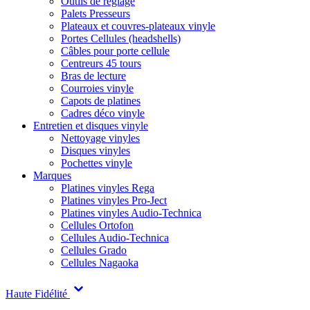
Outils de réglage
Palets Presseurs
Plateaux et couvres-plateaux vinyle
Portes Cellules (headshells)
Câbles pour porte cellule
Centreurs 45 tours
Bras de lecture
Courroies vinyle
Capots de platines
Cadres déco vinyle
Entretien et disques vinyle
Nettoyage vinyles
Disques vinyles
Pochettes vinyle
Marques
Platines vinyles Rega
Platines vinyles Pro-Ject
Platines vinyles Audio-Technica
Cellules Ortofon
Cellules Audio-Technica
Cellules Grado
Cellules Nagaoka
Haute Fidélité