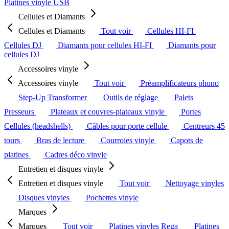
Platines vinyle USB
Cellules et Diamants
Cellules et Diamants
Tout voir
Cellules HI-FI
Cellules DJ
Diamants pour cellules HI-FI
Diamants pour
cellules DJ
Accessoires vinyle
Accessoires vinyle
Tout voir
Préamplificateurs phono
Step-Up Transformer
Outils de réglage
Palets
Presseurs
Plateaux et couvres-plateaux vinyle
Portes
Cellules (headshells)
Câbles pour porte cellule
Centreurs 45
tours
Bras de lecture
Courroies vinyle
Capots de
platines
Cadres déco vinyle
Entretien et disques vinyle
Entretien et disques vinyle
Tout voir
Nettoyage vinyles
Disques vinyles
Pochettes vinyle
Marques
Marques
Tout voir
Platines vinyles Rega
Platines