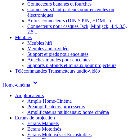
Connecteurs bananes et fourches
Connecteurs haut-parleurs pour enceintes ou
électroniques
Autres connecteurs (DIN 5 PIN, HDMI...)
Connecteurs pour casques Jack, Minijack, 4.4, 3.5,
2.5...
Meubles
Meubles hifi
Meubles audio-vidéo
Support et pieds pour enceintes
Attaches murales pour enceintes
Supports plafonds et muraux pour projecteurs
Télécommandes
Transmetteurs audio-vidéo
Home-cinéma
Amplificateurs
Amplis Home-Cinéma
Préamplificateurs processeurs
Amplificateurs multicanaux home-cinéma
Ecrans de projection
Ecrans Manuels
Ecrans Motorisés
Ecrans Motorisés et Encastrables