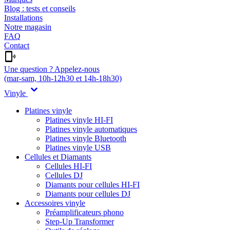
Blog : tests et conseils
Installations
Notre magasin
FAQ
Contact
Une question ? Appelez-nous
(mar-sam, 10h-12h30 et 14h-18h30)
Vinyle
Platines vinyle
Platines vinyle HI-FI
Platines vinyle automatiques
Platines vinyle Bluetooth
Platines vinyle USB
Cellules et Diamants
Cellules HI-FI
Cellules DJ
Diamants pour cellules HI-FI
Diamants pour cellules DJ
Accessoires vinyle
Préamplificateurs phono
Step-Up Transformer