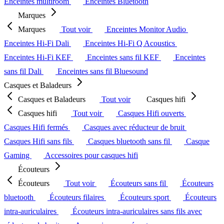
Enceintes multiroom
Enceintes Bluetooth
Marques
Marques
Tout voir
Enceintes Monitor Audio
Enceintes Hi-Fi Dali
Enceintes Hi-Fi Q Acoustics
Enceintes Hi-Fi KEF
Enceintes sans fil KEF
Enceintes
sans fil Dali
Enceintes sans fil Bluesound
Casques et Baladeurs
Casques et Baladeurs
Tout voir
Casques hifi
Casques hifi
Tout voir
Casques Hifi ouverts
Casques Hifi fermés
Casques avec réducteur de bruit
Casques Hifi sans fils
Casques bluetooth sans fil
Casque
Gaming
Accessoires pour casques hifi
Écouteurs
Écouteurs
Tout voir
Écouteurs sans fil
Écouteurs
bluetooth
Écouteurs filaires
Écouteurs sport
Écouteurs
intra-auriculaires
Écouteurs intra-auriculaires sans fils avec