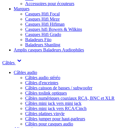
Accessoires pour écouteurs
Marques
Casques Hifi Focal
Casques Hifi Meze
Casques Hifi Hifiman
Casques hifi Bowers & Wilkins
Casques Hifi Grado
Baladeurs Fiio
Baladeurs Shanling
Amplis casques
Baladeurs Audiophiles
Câbles
Câbles audio
Câbles audio stéréo
Câbles d'enceintes
Câbles caisson de basses / subwoofer
Câbles toslink optiques
Câbles numériques coaxiaux RCA, BNC et XLR
Câbles mini jack vers mini jack
Câbles mini jack vers RCA/Cinch
Câbles platines vinyle
Câbles jumper pour haut-parleurs
Câbles pour casques audio