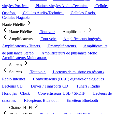
vinyles Pro-Ject
Platines vinyles Audio-Technica
Cellules
Ortofon
Cellules Audio-Technica
Cellules Grado
Cellules Nagaoka
Haute Fidélité
Haute Fidélité
Tout voir
Amplificateurs
Amplificateurs
Tout voir
Amplificateurs intégrés
Amplificateurs - Tuners
Préamplificateurs
Amplificateurs
de puissance Stéréo
Amplificateurs de puissance Mono
Amplificateurs Multicanaux
Sources
Sources
Tout voir
Lecteurs de musique en réseau /
Radio Internet
Convertisseurs (DAC) digitales-analogiques
Lecteurs CD
Drives / Transports CD
Tuners / Radio
Horloges - Clock
Convertisseurs USB / SPDIF
Lecteurs de
cassettes
Récepteurs Bluetooth
Emetteur Bluetooth
Chaînes HI-FI