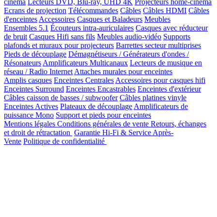
cinéma
Lecteurs DVD, Blu-ray, UHD 4K
Projecteurs home-cinéma
Ecrans de projection
Télécommandes
Câbles
Câbles HDMI
Câbles
d'enceintes
Accessoires
Casques et Baladeurs
Meubles
Ensembles 5.1
Écouteurs intra-auriculaires
Casques avec réducteur
de bruit
Casques Hifi sans fils
Meubles audio-vidéo
Supports
plafonds et muraux pour projecteurs
Barrettes secteur multiprises
Pieds de découplage
Démagnétiseurs / Générateurs d'ondes /
Résonateurs
Amplificateurs Multicanaux
Lecteurs de musique en
réseau / Radio Internet
Attaches murales pour enceintes
Amplis casques
Enceintes Centrales
Accessoires pour casques hifi
Enceintes Surround
Enceintes Encastrables
Enceintes d'extérieur
Câbles caisson de basses / subwoofer
Câbles platines vinyle
Enceintes Actives
Plateaux de découplage
Amplificateurs de
puissance Mono
Support et pieds pour enceintes
Mentions légales
Conditions générales de vente
Retours, échanges
et droit de rétractation
Garantie Hi-Fi & Service Après-
Vente
Politique de confidentialité