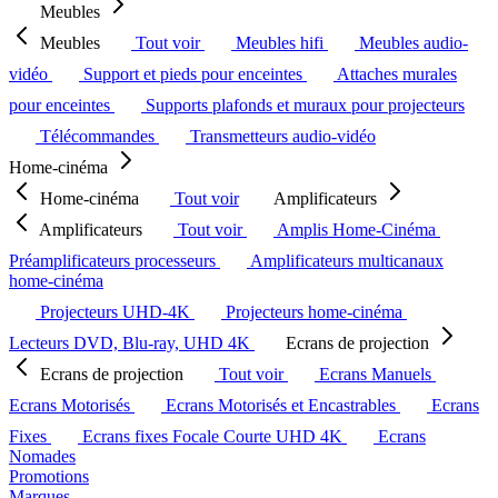
Meubles
Meubles
Tout voir
Meubles hifi
Meubles audio-
vidéo
Support et pieds pour enceintes
Attaches murales
pour enceintes
Supports plafonds et muraux pour projecteurs
Télécommandes
Transmetteurs audio-vidéo
Home-cinéma
Home-cinéma
Tout voir
Amplificateurs
Amplificateurs
Tout voir
Amplis Home-Cinéma
Préamplificateurs processeurs
Amplificateurs multicanaux
home-cinéma
Projecteurs UHD-4K
Projecteurs home-cinéma
Lecteurs DVD, Blu-ray, UHD 4K
Ecrans de projection
Ecrans de projection
Tout voir
Ecrans Manuels
Ecrans Motorisés
Ecrans Motorisés et Encastrables
Ecrans
Fixes
Ecrans fixes Focale Courte UHD 4K
Ecrans
Nomades
Promotions
Marques