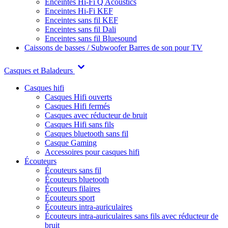
Enceintes Hi-Fi Q Acoustics
Enceintes Hi-Fi KEF
Enceintes sans fil KEF
Enceintes sans fil Dali
Enceintes sans fil Bluesound
Caissons de basses / Subwoofer
Barres de son pour TV
Casques et Baladeurs
Casques hifi
Casques Hifi ouverts
Casques Hifi fermés
Casques avec réducteur de bruit
Casques Hifi sans fils
Casques bluetooth sans fil
Casque Gaming
Accessoires pour casques hifi
Écouteurs
Écouteurs sans fil
Écouteurs bluetooth
Écouteurs filaires
Écouteurs sport
Écouteurs intra-auriculaires
Écouteurs intra-auriculaires sans fils avec réducteur de
bruit