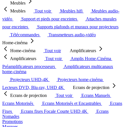
Meubles
Meubles
Tout voir
Meubles hifi
Meubles audio-
vidéo
Support et pieds pour enceintes
Attaches murales
pour enceintes
Supports plafonds et muraux pour projecteurs
Télécommandes
Transmetteurs audio-vidéo
Home-cinéma
Home-cinéma
Tout voir
Amplificateurs
Amplificateurs
Tout voir
Amplis Home-Cinéma
Préamplificateurs processeurs
Amplificateurs multicanaux
home-cinéma
Projecteurs UHD-4K
Projecteurs home-cinéma
Lecteurs DVD, Blu-ray, UHD 4K
Ecrans de projection
Ecrans de projection
Tout voir
Ecrans Manuels
Ecrans Motorisés
Ecrans Motorisés et Encastrables
Ecrans
Fixes
Ecrans fixes Focale Courte UHD 4K
Ecrans
Nomades
Promotions
Marques