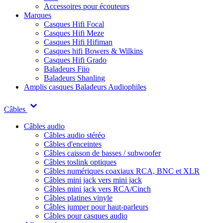
Accessoires pour écouteurs
Marques
Casques Hifi Focal
Casques Hifi Meze
Casques Hifi Hifiman
Casques hifi Bowers & Wilkins
Casques Hifi Grado
Baladeurs Fiio
Baladeurs Shanling
Amplis casques
Baladeurs Audiophiles
Câbles
Câbles audio
Câbles audio stéréo
Câbles d'enceintes
Câbles caisson de basses / subwoofer
Câbles toslink optiques
Câbles numériques coaxiaux RCA, BNC et XLR
Câbles mini jack vers mini jack
Câbles mini jack vers RCA/Cinch
Câbles platines vinyle
Câbles jumper pour haut-parleurs
Câbles pour casques audio