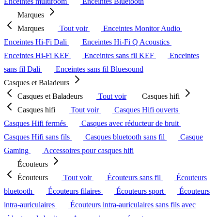
Enceintes multiroom
Enceintes Bluetooth
Marques
Marques
Tout voir
Enceintes Monitor Audio
Enceintes Hi-Fi Dali
Enceintes Hi-Fi Q Acoustics
Enceintes Hi-Fi KEF
Enceintes sans fil KEF
Enceintes
sans fil Dali
Enceintes sans fil Bluesound
Casques et Baladeurs
Casques et Baladeurs
Tout voir
Casques hifi
Casques hifi
Tout voir
Casques Hifi ouverts
Casques Hifi fermés
Casques avec réducteur de bruit
Casques Hifi sans fils
Casques bluetooth sans fil
Casque
Gaming
Accessoires pour casques hifi
Écouteurs
Écouteurs
Tout voir
Écouteurs sans fil
Écouteurs
bluetooth
Écouteurs filaires
Écouteurs sport
Écouteurs
intra-auriculaires
Écouteurs intra-auriculaires sans fils avec