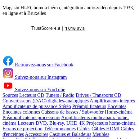
Magasin Hi-Fi, home-cinéma, intégration audio-vidéo depuis 1933,
en ligne et à Bruxelles
Retrouvez-nous sur Facebook
Suivez-nous sur Instagram
Suivez-nous sur YouTube
Sources
Lecteurs CD
Tuners / Radio
Drives / Transports CD
Convertisseurs (DAC) digitales-analogiques
Amplificateurs intégrés
Amplificateurs de puissance Stéréo
Préamplificateurs
Enceintes
Enceintes colonnes
Caissons de basses / Subwoofer
Home-cinéma
Préamplificateurs processeurs
Amplificateurs multicanaux home-
cinéma
Lecteurs DVD, Blu-ray, UHD 4K
Projecteurs home-cinéma
Ecrans de projection
Télécommandes
Câbles
Câbles HDMI
Câbles
d'enceintes
Accessoires
Casques et Baladeurs
Meubles