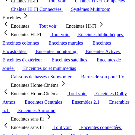
Chaînes HI-FI
Tout voir
Chaînes HI-FI Compactes
Chaînes HI-FI Connectées
Systèmes Multiroom
Enceintes
Enceintes
Tout voir
Enceintes HI-FI
Enceintes HI-FI
Tout voir
Enceintes bibliothèques
Enceintes colonnes
Enceintes murales
Enceintes
Encastrables
Enceintes monitoring
Enceintes Actives
Enceintes d'extérieur
Enceintes satellites
Enceintes de
soirée
Enceintes pc et multimedias
Caissons de basses / Subwoofer
Barres de son pour TV
Enceintes Home-Cinéma
Enceintes Home-Cinéma
Tout voir
Enceintes Dolby
Atmos
Enceintes Centrales
Ensembles 2.1
Ensembles
5.1
Enceintes Surround
Enceintes sans fil
Enceintes sans fil
Tout voir
Enceintes connectées