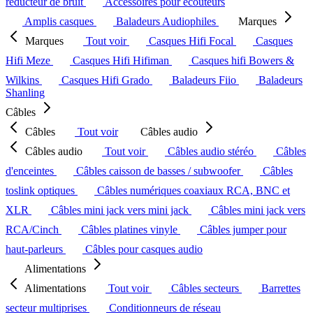
réducteur de bruit
Accessoires pour écouteurs
Amplis casques
Baladeurs Audiophiles
Marques
Marques
Tout voir
Casques Hifi Focal
Casques
Hifi Meze
Casques Hifi Hifiman
Casques hifi Bowers &
Wilkins
Casques Hifi Grado
Baladeurs Fiio
Baladeurs
Shanling
Câbles
Câbles
Tout voir
Câbles audio
Câbles audio
Tout voir
Câbles audio stéréo
Câbles
d'enceintes
Câbles caisson de basses / subwoofer
Câbles
toslink optiques
Câbles numériques coaxiaux RCA, BNC et
XLR
Câbles mini jack vers mini jack
Câbles mini jack vers
RCA/Cinch
Câbles platines vinyle
Câbles jumper pour
haut-parleurs
Câbles pour casques audio
Alimentations
Alimentations
Tout voir
Câbles secteurs
Barrettes
secteur multiprises
Conditionneurs de réseau