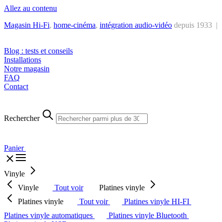
Allez au contenu
Magasin Hi-Fi
,
home-cinéma
,
intégra
tion audio-vidéo
depuis 1933 |
Tél. : +32 2 538 44 51 (mar-sam, 10h-12h30 et 14h-18h30)
Blog : tests et conseils
Installations
Notre magasin
FAQ
Contact
Rechercher
Panier
Vinyle
Vinyle
Tout voir
Platines vinyle
Platines vinyle
Tout voir
Platines vinyle HI-FI
Platines vinyle automatiques
Platines vinyle Bluetooth