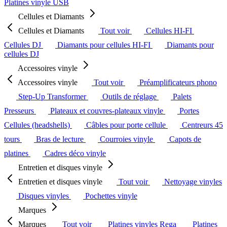
Platines vinyle USB
Cellules et Diamants
Cellules et Diamants
Tout voir
Cellules HI-FI
Cellules DJ
Diamants pour cellules HI-FI
Diamants pour
cellules DJ
Accessoires vinyle
Accessoires vinyle
Tout voir
Préamplificateurs phono
Step-Up Transformer
Outils de réglage
Palets
Presseurs
Plateaux et couvres-plateaux vinyle
Portes
Cellules (headshells)
Câbles pour porte cellule
Centreurs 45
tours
Bras de lecture
Courroies vinyle
Capots de
platines
Cadres déco vinyle
Entretien et disques vinyle
Entretien et disques vinyle
Tout voir
Nettoyage vinyles
Disques vinyles
Pochettes vinyle
Marques
Marques
Tout voir
Platines vinyles Rega
Platines