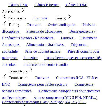
Câbles USB
Câbles Ethernet
Câbles HDMI
Accessoires
Accessoires
Tout voir
Tuning
Tuning
Tout voir
Switch audiophile
Pieds de
découplage
Plateaux de découplage
Démagnétiseurs /
Générateurs d'ondes / Résonateurs
Fusibles
Traitement
Acoustique
Alimentations Stabilisées
Disjoncteur
audiophile
Prise de courant murale
Prise de courant pour
multiprise
Batteries
Tubes électroniques et accessoires liés
aux tubes
Traitement des contacts audio
Connecteurs
Connecteurs
Tout voir
Connecteurs RCA , XLR et
BNC
Connecteurs pour câbles secteurs
Connecteurs
bananes et fourches
Connecteurs haut-parleurs pour enceintes
ou électroniques
Autres connecteurs (DIN 5 PIN, HDMI...)
Connecteurs pour casques Jack, Minijack, 4.4, 3.5, 2.5...