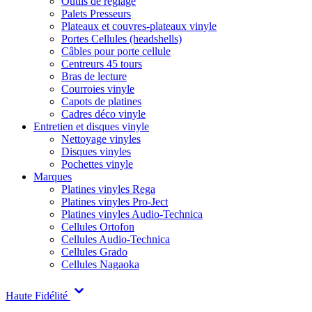
Outils de réglage
Palets Presseurs
Plateaux et couvres-plateaux vinyle
Portes Cellules (headshells)
Câbles pour porte cellule
Centreurs 45 tours
Bras de lecture
Courroies vinyle
Capots de platines
Cadres déco vinyle
Entretien et disques vinyle
Nettoyage vinyles
Disques vinyles
Pochettes vinyle
Marques
Platines vinyles Rega
Platines vinyles Pro-Ject
Platines vinyles Audio-Technica
Cellules Ortofon
Cellules Audio-Technica
Cellules Grado
Cellules Nagaoka
Haute Fidélité