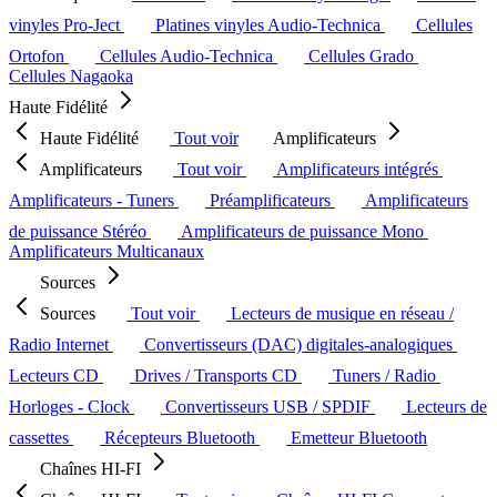
vinyles Pro-Ject
Platines vinyles Audio-Technica
Cellules
Ortofon
Cellules Audio-Technica
Cellules Grado
Cellules Nagaoka
Haute Fidélité
Haute Fidélité
Tout voir
Amplificateurs
Amplificateurs
Tout voir
Amplificateurs intégrés
Amplificateurs - Tuners
Préamplificateurs
Amplificateurs
de puissance Stéréo
Amplificateurs de puissance Mono
Amplificateurs Multicanaux
Sources
Sources
Tout voir
Lecteurs de musique en réseau /
Radio Internet
Convertisseurs (DAC) digitales-analogiques
Lecteurs CD
Drives / Transports CD
Tuners / Radio
Horloges - Clock
Convertisseurs USB / SPDIF
Lecteurs de
cassettes
Récepteurs Bluetooth
Emetteur Bluetooth
Chaînes HI-FI