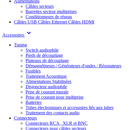
Alimentations
Câbles secteurs
Barrettes secteur multiprises
Conditionneurs de réseau
Câbles USB
Câbles Ethernet
Câbles HDMI
Accessoires
Tuning
Switch audiophile
Pieds de découplage
Plateaux de découplage
Démagnétiseurs / Générateurs d'ondes / Résonateurs
Fusibles
Traitement Acoustique
Alimentations Stabilisées
Disjoncteur audiophile
Prise de courant murale
Prise de courant pour multiprise
Batteries
Tubes électroniques et accessoires liés aux tubes
Traitement des contacts audio
Connecteurs
Connecteurs RCA , XLR et BNC
Connecteurs pour câbles secteurs