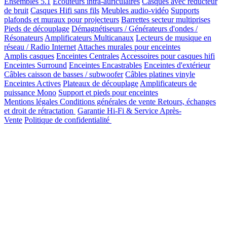
Ensembles 5.1
Écouteurs intra-auriculaires
Casques avec réducteur
de bruit
Casques Hifi sans fils
Meubles audio-vidéo
Supports
plafonds et muraux pour projecteurs
Barrettes secteur multiprises
Pieds de découplage
Démagnétiseurs / Générateurs d'ondes /
Résonateurs
Amplificateurs Multicanaux
Lecteurs de musique en
réseau / Radio Internet
Attaches murales pour enceintes
Amplis casques
Enceintes Centrales
Accessoires pour casques hifi
Enceintes Surround
Enceintes Encastrables
Enceintes d'extérieur
Câbles caisson de basses / subwoofer
Câbles platines vinyle
Enceintes Actives
Plateaux de découplage
Amplificateurs de
puissance Mono
Support et pieds pour enceintes
Mentions légales
Conditions générales de vente
Retours, échanges
et droit de rétractation
Garantie Hi-Fi & Service Après-
Vente
Politique de confidentialité