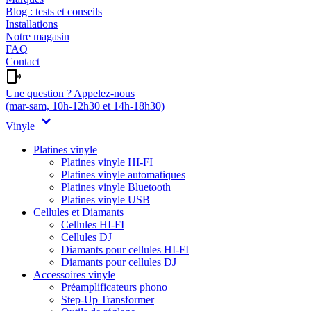
Blog : tests et conseils
Installations
Notre magasin
FAQ
Contact
Une question ? Appelez-nous
(mar-sam, 10h-12h30 et 14h-18h30)
Vinyle
Platines vinyle
Platines vinyle HI-FI
Platines vinyle automatiques
Platines vinyle Bluetooth
Platines vinyle USB
Cellules et Diamants
Cellules HI-FI
Cellules DJ
Diamants pour cellules HI-FI
Diamants pour cellules DJ
Accessoires vinyle
Préamplificateurs phono
Step-Up Transformer