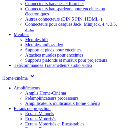
Connecteurs bananes et fourches
Connecteurs haut-parleurs pour enceintes ou
électroniques
Autres connecteurs (DIN 5 PIN, HDMI...)
Connecteurs pour casques Jack, Minijack, 4.4, 3.5,
2.5...
Meubles
Meubles hifi
Meubles audio-vidéo
Support et pieds pour enceintes
Attaches murales pour enceintes
Supports plafonds et muraux pour projecteurs
Télécommandes
Transmetteurs audio-vidéo
Home-cinéma
Amplificateurs
Amplis Home-Cinéma
Préamplificateurs processeurs
Amplificateurs multicanaux home-cinéma
Ecrans de projection
Ecrans Manuels
Ecrans Motorisés
Ecrans Motorisés et Encastrables