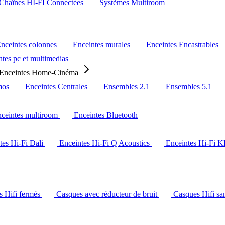
Chaînes HI-FI Connectées
Systèmes Multiroom
nceintes colonnes
Enceintes murales
Enceintes Encastrables
tes pc et multimedias
Enceintes Home-Cinéma
mos
Enceintes Centrales
Ensembles 2.1
Ensembles 5.1
ceintes multiroom
Enceintes Bluetooth
tes Hi-Fi Dali
Enceintes Hi-Fi Q Acoustics
Enceintes Hi-Fi 
s Hifi fermés
Casques avec réducteur de bruit
Casques Hifi san