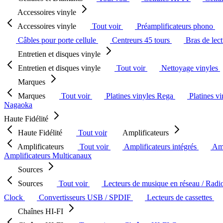
Accessoires vinyle
Accessoires vinyle
Tout voir
Préamplificateurs phono
Câbles pour porte cellule
Centreurs 45 tours
Bras de lec
Entretien et disques vinyle
Entretien et disques vinyle
Tout voir
Nettoyage vinyles
Marques
Marques
Tout voir
Platines vinyles Rega
Platines v
Nagaoka
Haute Fidélité
Haute Fidélité
Tout voir
Amplificateurs
Amplificateurs
Tout voir
Amplificateurs intégrés
Amp
Amplificateurs Multicanaux
Sources
Sources
Tout voir
Lecteurs de musique en réseau / Radi
Clock
Convertisseurs USB / SPDIF
Lecteurs de cassettes
Chaînes HI-FI