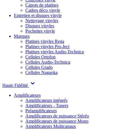
Capots de platines
Cadres déco vinyle
Entretien et disques vinyle
Nettoyage vinyles
Disques vinyles
Pochettes vinyle
Marques
Platines vinyles Rega
Platines vinyles Pro-Ject
Platines vinyles Audio-Technica
Cellules Ortofon
Cellules Audio-Technica
Cellules Grado
Cellules Nagaoka
Haute Fidélité
Amplificateurs
Amplificateurs intégrés
Amplificateurs - Tuners
Préamplificateurs
Amplificateurs de puissance Stéréo
Amplificateurs de puissance Mono
Amplificateurs Multicanaux