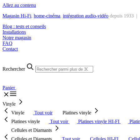
Allez au contenu
Magasin Hi-Fi
,
home-cinéma
,
intégra
tion audio-vidéo
depuis 1933 |
Blog : tests et conseils
Installations
Notre magasin
FAQ
Contact
Rechercher
Panier
Vinyle
Vinyle
Tout voir
Platines vinyle
Platines vinyle
Tout voir
Platines vinyle HI-FI
Plati
Cellules et Diamants
Cellules et Diamants
Tout voir
Cellules HI-FI
Cellu