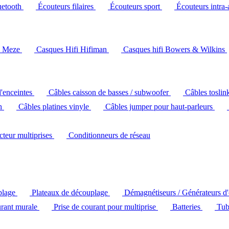
uetooth
Écouteurs filaires
Écouteurs sport
Écouteurs intra-
i Meze
Casques Hifi Hifiman
Casques hifi Bowers & Wilkins
d'enceintes
Câbles caisson de basses / subwoofer
Câbles toslin
ch
Câbles platines vinyle
Câbles jumper pour haut-parleurs
ecteur multiprises
Conditionneurs de réseau
plage
Plateaux de découplage
Démagnétiseurs / Générateurs d
urant murale
Prise de courant pour multiprise
Batteries
Tub