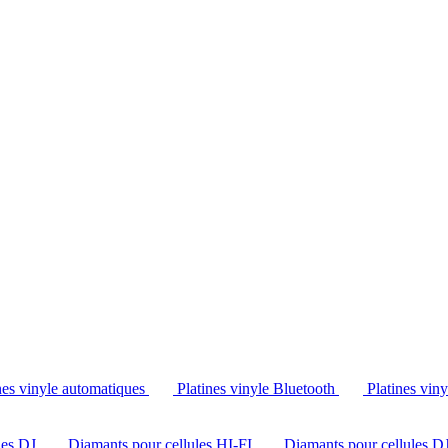
Tél. : +32 2 538 44 51 (mar-sam, 10h-12h30 et 14h-18h30)
nes vinyle automatiques
Platines vinyle Bluetooth
Platines vin
les DJ
Diamants pour cellules HI-FI
Diamants pour cellules D