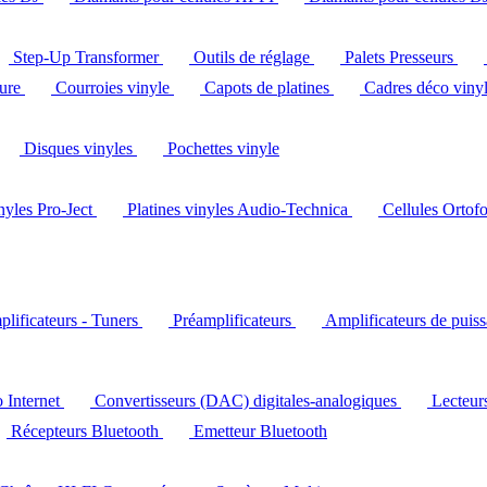
Step-Up Transformer
Outils de réglage
Palets Presseurs
ture
Courroies vinyle
Capots de platines
Cadres déco viny
Disques vinyles
Pochettes vinyle
inyles Pro-Ject
Platines vinyles Audio-Technica
Cellules Ortof
lificateurs - Tuners
Préamplificateurs
Amplificateurs de puis
o Internet
Convertisseurs (DAC) digitales-analogiques
Lecteu
Récepteurs Bluetooth
Emetteur Bluetooth