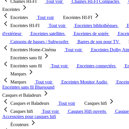
Chaînes HI-FI
Tout voir
Chaînes HI-FI Compactes
Enceintes
Enceintes
Tout voir
Enceintes HI-FI
Enceintes HI-FI
Tout voir
Enceintes bibliothèques
E
d'extérieur
Enceintes satellites
Enceintes de soirée
Encein
Caissons de basses / Subwoofer
Barres de son pour TV
Enceintes Home-Cinéma
Tout voir
Enceintes Dolby At
Enceintes sans fil
Enceintes sans fil
Tout voir
Enceintes connectées
En
Marques
Marques
Tout voir
Enceintes Monitor Audio
Encein
Enceintes sans fil Bluesound
Casques et Baladeurs
Casques et Baladeurs
Tout voir
Casques hifi
Casques hifi
Tout voir
Casques Hifi ouverts
Casque
Accessoires pour casques hifi
Écouteurs