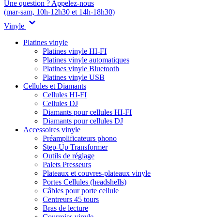
Une question ? Appelez-nous
(mar-sam, 10h-12h30 et 14h-18h30)
Vinyle
Platines vinyle
Platines vinyle HI-FI
Platines vinyle automatiques
Platines vinyle Bluetooth
Platines vinyle USB
Cellules et Diamants
Cellules HI-FI
Cellules DJ
Diamants pour cellules HI-FI
Diamants pour cellules DJ
Accessoires vinyle
Préamplificateurs phono
Step-Up Transformer
Outils de réglage
Palets Presseurs
Plateaux et couvres-plateaux vinyle
Portes Cellules (headshells)
Câbles pour porte cellule
Centreurs 45 tours
Bras de lecture
Courroies vinyle