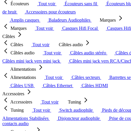
Écouteurs
Tout voir
Écouteurs sans fil
Écouteurs bl
de bruit
Accessoires pour écouteurs
Amplis casques
Baladeurs Audiophiles
Marques
Marques
Tout voir
Casques Hifi Focal
Casques Hif
Câbles
Câbles
Tout voir
Câbles audio
Câbles audio
Tout voir
Câbles audio stéréo
Câbles 
Câbles mini jack vers mini jack
Câbles mini jack vers RCA/Cin
Alimentations
Alimentations
Tout voir
Câbles secteurs
Barrettes s
Câbles USB
Câbles Ethernet
Câbles HDMI
Accessoires
Accessoires
Tout voir
Tuning
Tuning
Tout voir
Switch audiophile
Pieds de décou
Alimentations Stabilisées
Disjoncteur audiophile
Prise de co
contacts audio