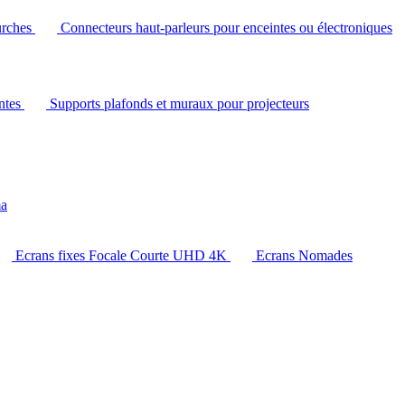
urches
Connecteurs haut-parleurs pour enceintes ou électroniques
intes
Supports plafonds et muraux pour projecteurs
ma
Ecrans fixes Focale Courte UHD 4K
Ecrans Nomades