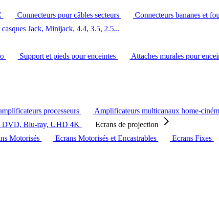
C
Connecteurs pour câbles secteurs
Connecteurs bananes et fo
casques Jack, Minijack, 4.4, 3.5, 2.5...
éo
Support et pieds pour enceintes
Attaches murales pour ence
amplificateurs processeurs
Amplificateurs multicanaux home-ciné
s DVD, Blu-ray, UHD 4K
Ecrans de projection
ans Motorisés
Ecrans Motorisés et Encastrables
Ecrans Fixes