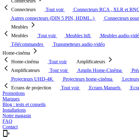
Connecteurs
Connecteurs
Tout voir
Connecteurs RCA , XLR et BN
Autres connecteurs (DIN 5 PIN, HDMI...)
Connecteurs pour 
Meubles
Meubles
Tout voir
Meubles hifi
Meubles audio-vid
Télécommandes
Transmetteurs audio-vidéo
Home-cinéma
Home-cinéma
Tout voir
Amplificateurs
Amplificateurs
Tout voir
Amplis Home-Cinéma
Pré
Projecteurs UHD-4K
Projecteurs home-cinéma
Lecteur
Ecrans de projection
Tout voir
Ecrans Manuels
Ecr
Promotions
Marques
Blog : tests et conseils
Installations
Notre magasin
FAQ
Contact