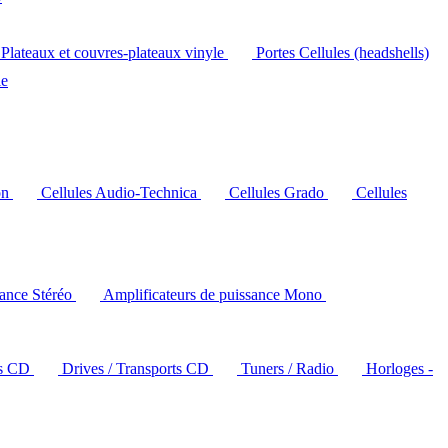
Plateaux et couvres-plateaux vinyle
Portes Cellules (headshells)
le
on
Cellules Audio-Technica
Cellules Grado
Cellules
sance Stéréo
Amplificateurs de puissance Mono
rs CD
Drives / Transports CD
Tuners / Radio
Horloges -