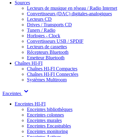
Sources
Lecteurs de musique en réseau / Radio Internet
Convertisseurs (DAC) digitales-analogiques
Lecteurs CD
Drives / Transports CD
Tuners / Radio
Horloges - Clock
Convertisseurs USB / SPDIF
Lecteurs de cassettes
Récepteurs Bluetooth
Emetteur Bluetooth
Chaînes HI-FI
Chaînes HI-FI Compactes
Chaînes HI-FI Connectées
Systèmes Multiroom
Enceintes
Enceintes HI-FI
Enceintes bibliothèques
Enceintes colonnes
Enceintes murales
Enceintes Encastrables
Enceintes monitoring
Enceintes Actives