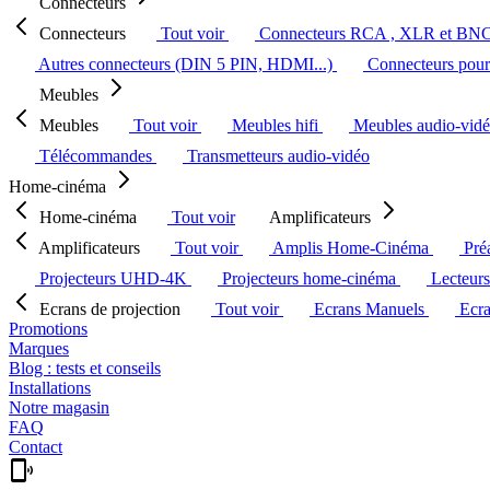
Connecteurs
Connecteurs
Tout voir
Connecteurs RCA , XLR et BN
Autres connecteurs (DIN 5 PIN, HDMI...)
Connecteurs pour 
Meubles
Meubles
Tout voir
Meubles hifi
Meubles audio-vid
Télécommandes
Transmetteurs audio-vidéo
Home-cinéma
Home-cinéma
Tout voir
Amplificateurs
Amplificateurs
Tout voir
Amplis Home-Cinéma
Pré
Projecteurs UHD-4K
Projecteurs home-cinéma
Lecteur
Ecrans de projection
Tout voir
Ecrans Manuels
Ecr
Promotions
Marques
Blog : tests et conseils
Installations
Notre magasin
FAQ
Contact