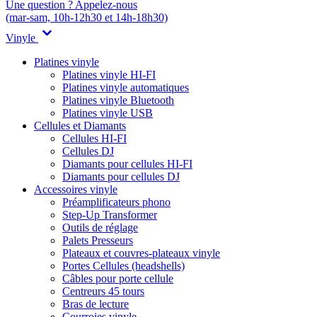
Une question ? Appelez-nous
(mar-sam, 10h-12h30 et 14h-18h30)
Vinyle
Platines vinyle
Platines vinyle HI-FI
Platines vinyle automatiques
Platines vinyle Bluetooth
Platines vinyle USB
Cellules et Diamants
Cellules HI-FI
Cellules DJ
Diamants pour cellules HI-FI
Diamants pour cellules DJ
Accessoires vinyle
Préamplificateurs phono
Step-Up Transformer
Outils de réglage
Palets Presseurs
Plateaux et couvres-plateaux vinyle
Portes Cellules (headshells)
Câbles pour porte cellule
Centreurs 45 tours
Bras de lecture
Courroies vinyle