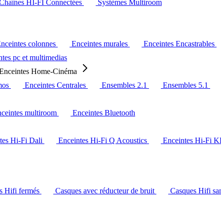
Chaînes HI-FI Connectées
Systèmes Multiroom
nceintes colonnes
Enceintes murales
Enceintes Encastrables
tes pc et multimedias
Enceintes Home-Cinéma
mos
Enceintes Centrales
Ensembles 2.1
Ensembles 5.1
ceintes multiroom
Enceintes Bluetooth
tes Hi-Fi Dali
Enceintes Hi-Fi Q Acoustics
Enceintes Hi-Fi 
s Hifi fermés
Casques avec réducteur de bruit
Casques Hifi san