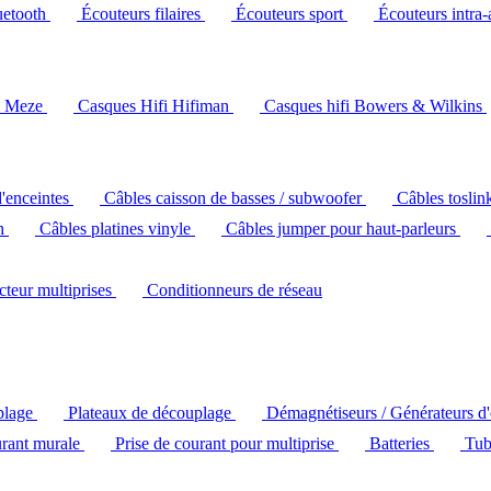
uetooth
Écouteurs filaires
Écouteurs sport
Écouteurs intra-
i Meze
Casques Hifi Hifiman
Casques hifi Bowers & Wilkins
d'enceintes
Câbles caisson de basses / subwoofer
Câbles toslin
ch
Câbles platines vinyle
Câbles jumper pour haut-parleurs
ecteur multiprises
Conditionneurs de réseau
plage
Plateaux de découplage
Démagnétiseurs / Générateurs d
urant murale
Prise de courant pour multiprise
Batteries
Tub