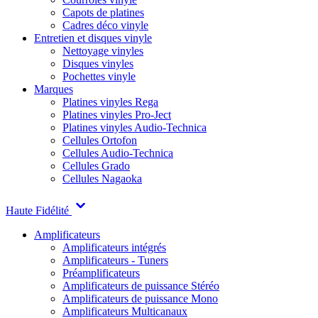
Capots de platines
Cadres déco vinyle
Entretien et disques vinyle
Nettoyage vinyles
Disques vinyles
Pochettes vinyle
Marques
Platines vinyles Rega
Platines vinyles Pro-Ject
Platines vinyles Audio-Technica
Cellules Ortofon
Cellules Audio-Technica
Cellules Grado
Cellules Nagaoka
Haute Fidélité
Amplificateurs
Amplificateurs intégrés
Amplificateurs - Tuners
Préamplificateurs
Amplificateurs de puissance Stéréo
Amplificateurs de puissance Mono
Amplificateurs Multicanaux