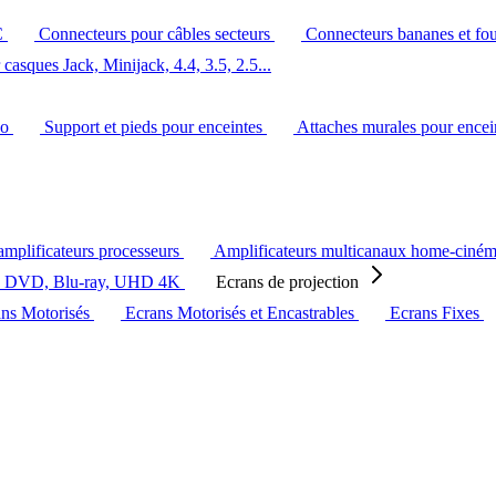
C
Connecteurs pour câbles secteurs
Connecteurs bananes et fo
casques Jack, Minijack, 4.4, 3.5, 2.5...
éo
Support et pieds pour enceintes
Attaches murales pour ence
amplificateurs processeurs
Amplificateurs multicanaux home-ciné
s DVD, Blu-ray, UHD 4K
Ecrans de projection
ans Motorisés
Ecrans Motorisés et Encastrables
Ecrans Fixes