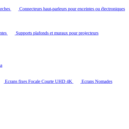
urches
Connecteurs haut-parleurs pour enceintes ou électroniques
intes
Supports plafonds et muraux pour projecteurs
ma
Ecrans fixes Focale Courte UHD 4K
Ecrans Nomades