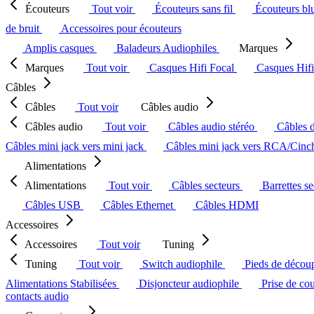
Écouteurs
Tout voir
Écouteurs sans fil
Écouteurs bl
de bruit
Accessoires pour écouteurs
Amplis casques
Baladeurs Audiophiles
Marques
Marques
Tout voir
Casques Hifi Focal
Casques Hif
Câbles
Câbles
Tout voir
Câbles audio
Câbles audio
Tout voir
Câbles audio stéréo
Câbles 
Câbles mini jack vers mini jack
Câbles mini jack vers RCA/Cin
Alimentations
Alimentations
Tout voir
Câbles secteurs
Barrettes s
Câbles USB
Câbles Ethernet
Câbles HDMI
Accessoires
Accessoires
Tout voir
Tuning
Tuning
Tout voir
Switch audiophile
Pieds de décou
Alimentations Stabilisées
Disjoncteur audiophile
Prise de co
contacts audio