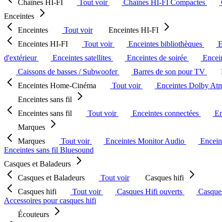
Chaînes HI-FI
Tout voir
Chaînes HI-FI Compactes
Enceintes
Enceintes
Tout voir
Enceintes HI-FI
Enceintes HI-FI
Tout voir
Enceintes bibliothèques
E
d'extérieur
Enceintes satellites
Enceintes de soirée
Encein
Caissons de basses / Subwoofer
Barres de son pour TV
Enceintes Home-Cinéma
Tout voir
Enceintes Dolby At
Enceintes sans fil
Enceintes sans fil
Tout voir
Enceintes connectées
En
Marques
Marques
Tout voir
Enceintes Monitor Audio
Encein
Enceintes sans fil Bluesound
Casques et Baladeurs
Casques et Baladeurs
Tout voir
Casques hifi
Casques hifi
Tout voir
Casques Hifi ouverts
Casque
Accessoires pour casques hifi
Écouteurs