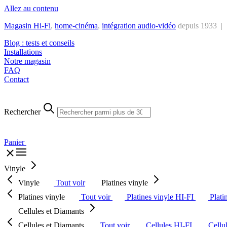
Allez au contenu
Magasin Hi-Fi
,
home-cinéma
,
intégra
tion audio-vidéo
depuis 1933 |
Blog : tests et conseils
Installations
Notre magasin
FAQ
Contact
Rechercher
Panier
Vinyle
Vinyle
Tout voir
Platines vinyle
Platines vinyle
Tout voir
Platines vinyle HI-FI
Plati
Cellules et Diamants
Cellules et Diamants
Tout voir
Cellules HI-FI
Cellu