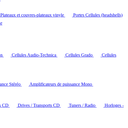
Plateaux et couvres-plateaux vinyle
Portes Cellules (headshells)
le
on
Cellules Audio-Technica
Cellules Grado
Cellules
sance Stéréo
Amplificateurs de puissance Mono
rs CD
Drives / Transports CD
Tuners / Radio
Horloges -