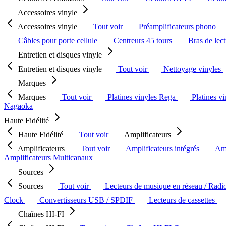
Accessoires vinyle
Accessoires vinyle
Tout voir
Préamplificateurs phono
Câbles pour porte cellule
Centreurs 45 tours
Bras de lec
Entretien et disques vinyle
Entretien et disques vinyle
Tout voir
Nettoyage vinyles
Marques
Marques
Tout voir
Platines vinyles Rega
Platines v
Nagaoka
Haute Fidélité
Haute Fidélité
Tout voir
Amplificateurs
Amplificateurs
Tout voir
Amplificateurs intégrés
Amp
Amplificateurs Multicanaux
Sources
Sources
Tout voir
Lecteurs de musique en réseau / Radi
Clock
Convertisseurs USB / SPDIF
Lecteurs de cassettes
Chaînes HI-FI