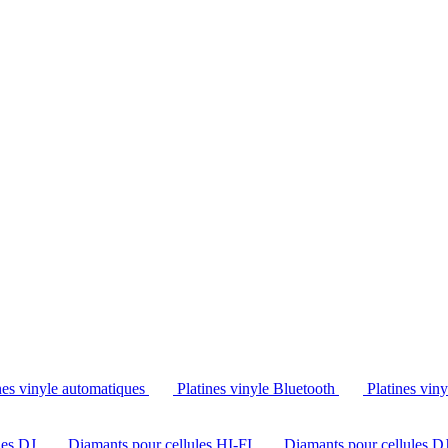
Tél. : +32 2 538 44 51 (mar-sam, 10h-12h30 et 14h-18h30)
nes vinyle automatiques
Platines vinyle Bluetooth
Platines vin
les DJ
Diamants pour cellules HI-FI
Diamants pour cellules D