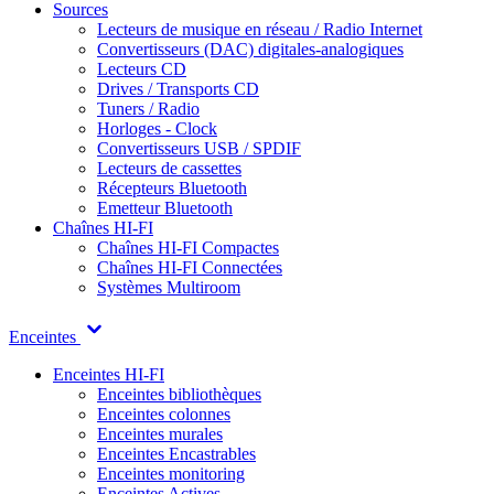
Sources
Lecteurs de musique en réseau / Radio Internet
Convertisseurs (DAC) digitales-analogiques
Lecteurs CD
Drives / Transports CD
Tuners / Radio
Horloges - Clock
Convertisseurs USB / SPDIF
Lecteurs de cassettes
Récepteurs Bluetooth
Emetteur Bluetooth
Chaînes HI-FI
Chaînes HI-FI Compactes
Chaînes HI-FI Connectées
Systèmes Multiroom
Enceintes
Enceintes HI-FI
Enceintes bibliothèques
Enceintes colonnes
Enceintes murales
Enceintes Encastrables
Enceintes monitoring
Enceintes Actives