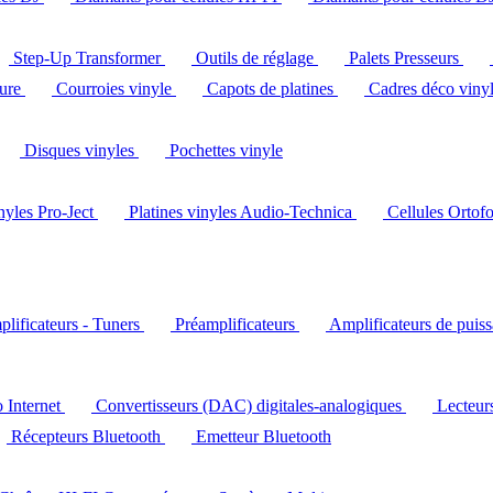
Step-Up Transformer
Outils de réglage
Palets Presseurs
ture
Courroies vinyle
Capots de platines
Cadres déco viny
Disques vinyles
Pochettes vinyle
inyles Pro-Ject
Platines vinyles Audio-Technica
Cellules Ortof
lificateurs - Tuners
Préamplificateurs
Amplificateurs de puis
o Internet
Convertisseurs (DAC) digitales-analogiques
Lecteu
Récepteurs Bluetooth
Emetteur Bluetooth