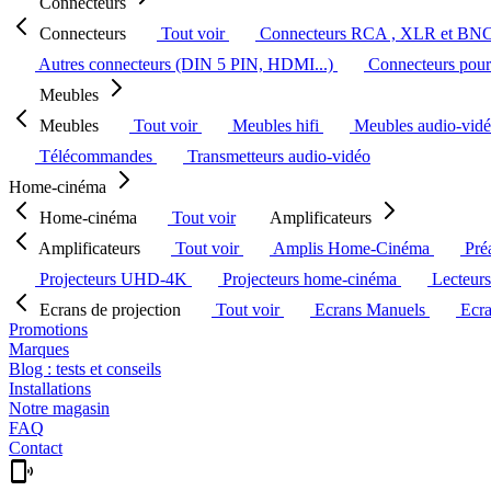
Connecteurs
Connecteurs
Tout voir
Connecteurs RCA , XLR et BN
Autres connecteurs (DIN 5 PIN, HDMI...)
Connecteurs pour 
Meubles
Meubles
Tout voir
Meubles hifi
Meubles audio-vid
Télécommandes
Transmetteurs audio-vidéo
Home-cinéma
Home-cinéma
Tout voir
Amplificateurs
Amplificateurs
Tout voir
Amplis Home-Cinéma
Pré
Projecteurs UHD-4K
Projecteurs home-cinéma
Lecteur
Ecrans de projection
Tout voir
Ecrans Manuels
Ecr
Promotions
Marques
Blog : tests et conseils
Installations
Notre magasin
FAQ
Contact