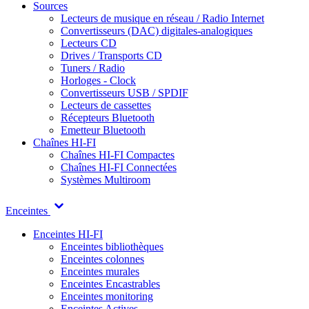
Sources
Lecteurs de musique en réseau / Radio Internet
Convertisseurs (DAC) digitales-analogiques
Lecteurs CD
Drives / Transports CD
Tuners / Radio
Horloges - Clock
Convertisseurs USB / SPDIF
Lecteurs de cassettes
Récepteurs Bluetooth
Emetteur Bluetooth
Chaînes HI-FI
Chaînes HI-FI Compactes
Chaînes HI-FI Connectées
Systèmes Multiroom
Enceintes
Enceintes HI-FI
Enceintes bibliothèques
Enceintes colonnes
Enceintes murales
Enceintes Encastrables
Enceintes monitoring
Enceintes Actives