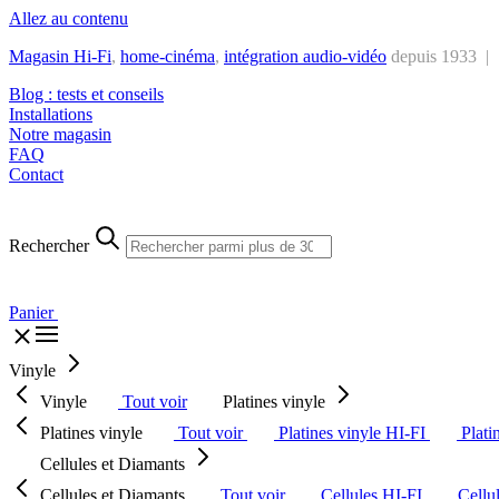
Allez au contenu
Magasin Hi-Fi
,
home-cinéma
,
intégra
tion audio-vidéo
depuis 1933 |
Blog : tests et conseils
Installations
Notre magasin
FAQ
Contact
Rechercher
Panier
Vinyle
Vinyle
Tout voir
Platines vinyle
Platines vinyle
Tout voir
Platines vinyle HI-FI
Plati
Cellules et Diamants
Cellules et Diamants
Tout voir
Cellules HI-FI
Cellu