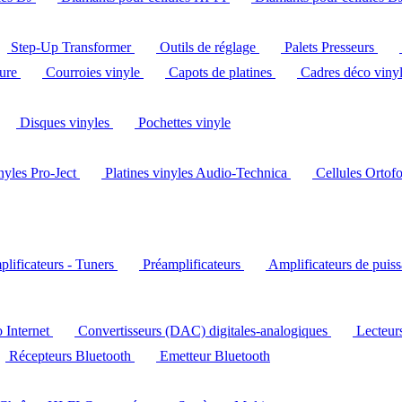
Step-Up Transformer
Outils de réglage
Palets Presseurs
ture
Courroies vinyle
Capots de platines
Cadres déco viny
Disques vinyles
Pochettes vinyle
inyles Pro-Ject
Platines vinyles Audio-Technica
Cellules Ortof
lificateurs - Tuners
Préamplificateurs
Amplificateurs de puis
o Internet
Convertisseurs (DAC) digitales-analogiques
Lecteu
Récepteurs Bluetooth
Emetteur Bluetooth