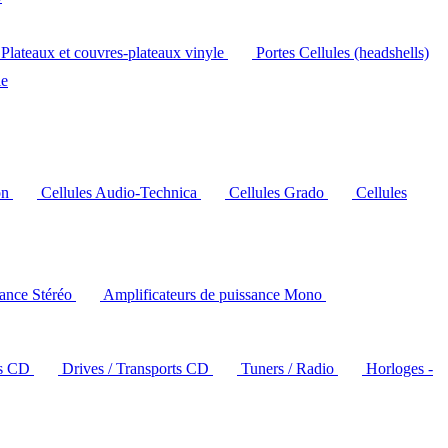
Plateaux et couvres-plateaux vinyle
Portes Cellules (headshells)
le
on
Cellules Audio-Technica
Cellules Grado
Cellules
sance Stéréo
Amplificateurs de puissance Mono
rs CD
Drives / Transports CD
Tuners / Radio
Horloges -