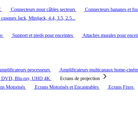
C
Connecteurs pour câbles secteurs
Connecteurs bananes et fo
casques Jack, Minijack, 4.4, 3.5, 2.5...
éo
Support et pieds pour enceintes
Attaches murales pour ence
amplificateurs processeurs
Amplificateurs multicanaux home-ciné
s DVD, Blu-ray, UHD 4K
Ecrans de projection
ans Motorisés
Ecrans Motorisés et Encastrables
Ecrans Fixes