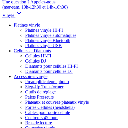
Une question ? Appelez-nous
(mar-sam, 10h-12h30 et 14h-18h30)
Vinyle
Platines vinyle
Platines vinyle HI-FI
Platines vinyle automatiques
Platines vinyle Bluetooth
Platines vinyle USB
Cellules et Diamants
Cellules HI-FI
Cellules DJ
Diamants pour cellules HI-FI
Diamants pour cellules DJ
Accessoires vinyle
Préamplificateurs phono
Step-Up Transformer
Outils de réglage
Palets Presseurs
Plateaux et couvres-plateaux vinyle
Portes Cellules (headshells)
Câbles pour porte cellule
Centreurs 45 tours
Bras de lecture
Courroies vinyle