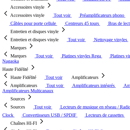
Accessoires vinyle
Accessoires vinyle
Tout voir
Préamplificateurs phono
Câbles pour porte cellule
Centreurs 45 tours
Bras de lec
Entretien et disques vinyle
Entretien et disques vinyle
Tout voir
Nettoyage vinyles
Marques
Marques
Tout voir
Platines vinyles Rega
Platines v
Nagaoka
Haute Fidélité
Haute Fidélité
Tout voir
Amplificateurs
Amplificateurs
Tout voir
Amplificateurs intégrés
Amp
Amplificateurs Multicanaux
Sources
Sources
Tout voir
Lecteurs de musique en réseau / Radi
Clock
Convertisseurs USB / SPDIF
Lecteurs de cassettes
Chaînes HI-FI