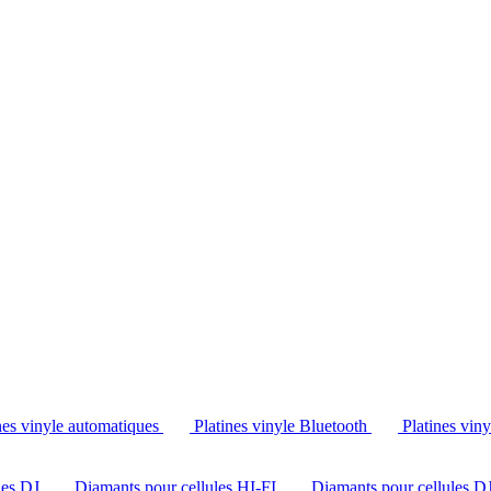
Tél. : +32 2 538 44 51 (mar-sam, 10h-12h30 et 14h-18h30)
nes vinyle automatiques
Platines vinyle Bluetooth
Platines vin
les DJ
Diamants pour cellules HI-FI
Diamants pour cellules D