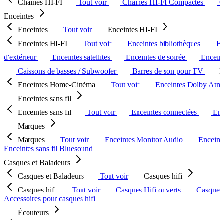
Chaînes HI-FI
Tout voir
Chaînes HI-FI Compactes
Enceintes
Enceintes
Tout voir
Enceintes HI-FI
Enceintes HI-FI
Tout voir
Enceintes bibliothèques
E
d'extérieur
Enceintes satellites
Enceintes de soirée
Encein
Caissons de basses / Subwoofer
Barres de son pour TV
Enceintes Home-Cinéma
Tout voir
Enceintes Dolby At
Enceintes sans fil
Enceintes sans fil
Tout voir
Enceintes connectées
En
Marques
Marques
Tout voir
Enceintes Monitor Audio
Encein
Enceintes sans fil Bluesound
Casques et Baladeurs
Casques et Baladeurs
Tout voir
Casques hifi
Casques hifi
Tout voir
Casques Hifi ouverts
Casque
Accessoires pour casques hifi
Écouteurs