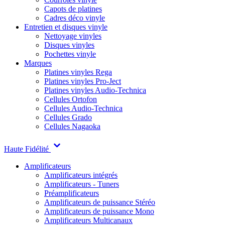
Capots de platines
Cadres déco vinyle
Entretien et disques vinyle
Nettoyage vinyles
Disques vinyles
Pochettes vinyle
Marques
Platines vinyles Rega
Platines vinyles Pro-Ject
Platines vinyles Audio-Technica
Cellules Ortofon
Cellules Audio-Technica
Cellules Grado
Cellules Nagaoka
Haute Fidélité
Amplificateurs
Amplificateurs intégrés
Amplificateurs - Tuners
Préamplificateurs
Amplificateurs de puissance Stéréo
Amplificateurs de puissance Mono
Amplificateurs Multicanaux