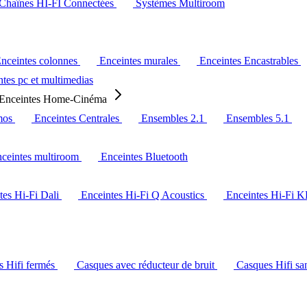
Chaînes HI-FI Connectées
Systèmes Multiroom
nceintes colonnes
Enceintes murales
Enceintes Encastrables
tes pc et multimedias
Enceintes Home-Cinéma
mos
Enceintes Centrales
Ensembles 2.1
Ensembles 5.1
ceintes multiroom
Enceintes Bluetooth
tes Hi-Fi Dali
Enceintes Hi-Fi Q Acoustics
Enceintes Hi-Fi 
s Hifi fermés
Casques avec réducteur de bruit
Casques Hifi san