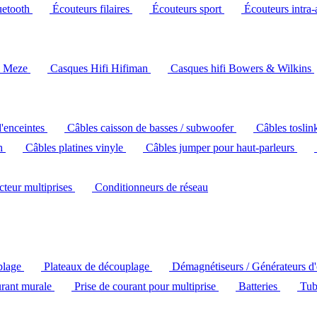
uetooth
Écouteurs filaires
Écouteurs sport
Écouteurs intra-
i Meze
Casques Hifi Hifiman
Casques hifi Bowers & Wilkins
d'enceintes
Câbles caisson de basses / subwoofer
Câbles toslin
ch
Câbles platines vinyle
Câbles jumper pour haut-parleurs
ecteur multiprises
Conditionneurs de réseau
plage
Plateaux de découplage
Démagnétiseurs / Générateurs d
urant murale
Prise de courant pour multiprise
Batteries
Tub