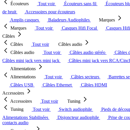
Écouteurs
Tout voir
Écouteurs sans fil
Écouteurs bl
de bruit
Accessoires pour écouteurs
Amplis casques
Baladeurs Audiophiles
Marques
Marques
Tout voir
Casques Hifi Focal
Casques Hif
Câbles
Câbles
Tout voir
Câbles audio
Câbles audio
Tout voir
Câbles audio stéréo
Câbles 
Câbles mini jack vers mini jack
Câbles mini jack vers RCA/Cin
Alimentations
Alimentations
Tout voir
Câbles secteurs
Barrettes s
Câbles USB
Câbles Ethernet
Câbles HDMI
Accessoires
Accessoires
Tout voir
Tuning
Tuning
Tout voir
Switch audiophile
Pieds de décou
Alimentations Stabilisées
Disjoncteur audiophile
Prise de co
contacts audio