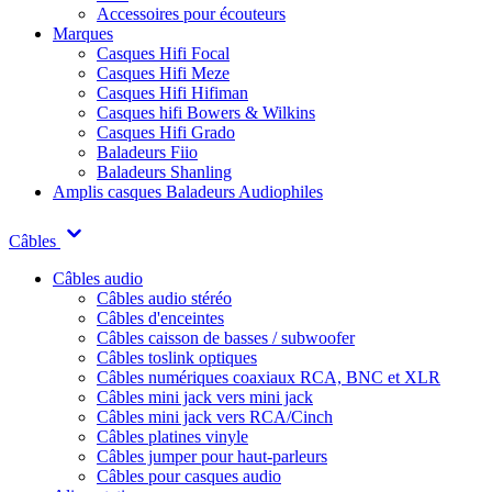
Accessoires pour écouteurs
Marques
Casques Hifi Focal
Casques Hifi Meze
Casques Hifi Hifiman
Casques hifi Bowers & Wilkins
Casques Hifi Grado
Baladeurs Fiio
Baladeurs Shanling
Amplis casques
Baladeurs Audiophiles
Câbles
Câbles audio
Câbles audio stéréo
Câbles d'enceintes
Câbles caisson de basses / subwoofer
Câbles toslink optiques
Câbles numériques coaxiaux RCA, BNC et XLR
Câbles mini jack vers mini jack
Câbles mini jack vers RCA/Cinch
Câbles platines vinyle
Câbles jumper pour haut-parleurs
Câbles pour casques audio