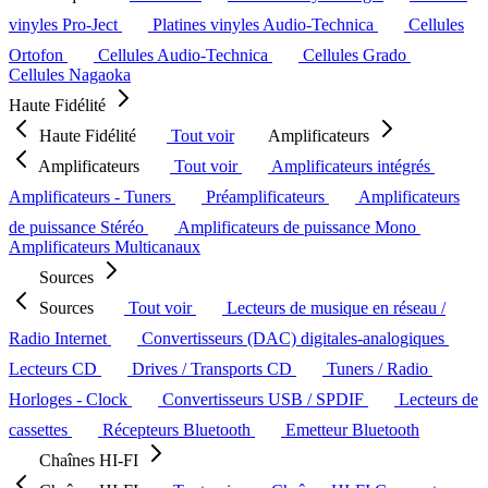
vinyles Pro-Ject
Platines vinyles Audio-Technica
Cellules
Ortofon
Cellules Audio-Technica
Cellules Grado
Cellules Nagaoka
Haute Fidélité
Haute Fidélité
Tout voir
Amplificateurs
Amplificateurs
Tout voir
Amplificateurs intégrés
Amplificateurs - Tuners
Préamplificateurs
Amplificateurs
de puissance Stéréo
Amplificateurs de puissance Mono
Amplificateurs Multicanaux
Sources
Sources
Tout voir
Lecteurs de musique en réseau /
Radio Internet
Convertisseurs (DAC) digitales-analogiques
Lecteurs CD
Drives / Transports CD
Tuners / Radio
Horloges - Clock
Convertisseurs USB / SPDIF
Lecteurs de
cassettes
Récepteurs Bluetooth
Emetteur Bluetooth
Chaînes HI-FI