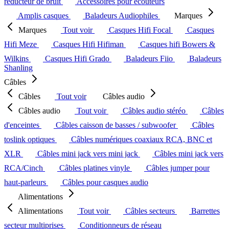
réducteur de bruit
Accessoires pour écouteurs
Amplis casques
Baladeurs Audiophiles
Marques
Marques
Tout voir
Casques Hifi Focal
Casques
Hifi Meze
Casques Hifi Hifiman
Casques hifi Bowers &
Wilkins
Casques Hifi Grado
Baladeurs Fiio
Baladeurs
Shanling
Câbles
Câbles
Tout voir
Câbles audio
Câbles audio
Tout voir
Câbles audio stéréo
Câbles
d'enceintes
Câbles caisson de basses / subwoofer
Câbles
toslink optiques
Câbles numériques coaxiaux RCA, BNC et
XLR
Câbles mini jack vers mini jack
Câbles mini jack vers
RCA/Cinch
Câbles platines vinyle
Câbles jumper pour
haut-parleurs
Câbles pour casques audio
Alimentations
Alimentations
Tout voir
Câbles secteurs
Barrettes
secteur multiprises
Conditionneurs de réseau