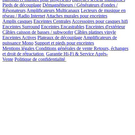
Pieds de découplage
Démagnétiseurs / Générateurs d'ondes /
Résonateurs
Amplificateurs Multicanaux
Lecteurs de musique en
réseau / Radio Internet
Attaches murales pour enceintes
Amplis casques
Enceintes Centrales
Accessoires pour casques hifi
Enceintes Surround
Enceintes Encastrables
Enceintes d'extérieur
Câbles caisson de basses / subwoofer
Câbles platines vinyle
Enceintes Actives
Plateaux de découplage
Amplificateurs de
puissance Mono
Support et pieds pour enceintes
Mentions légales
Conditions générales de vente
Retours, échanges
et droit de rétractation
Garantie Hi-Fi & Service Après-
Vente
Politique de confidentialité