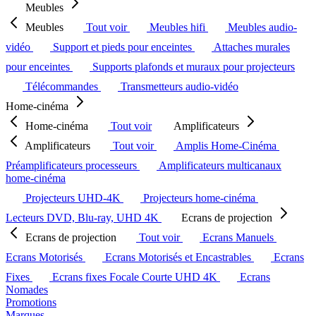
Meubles
Meubles
Tout voir
Meubles hifi
Meubles audio-
vidéo
Support et pieds pour enceintes
Attaches murales
pour enceintes
Supports plafonds et muraux pour projecteurs
Télécommandes
Transmetteurs audio-vidéo
Home-cinéma
Home-cinéma
Tout voir
Amplificateurs
Amplificateurs
Tout voir
Amplis Home-Cinéma
Préamplificateurs processeurs
Amplificateurs multicanaux
home-cinéma
Projecteurs UHD-4K
Projecteurs home-cinéma
Lecteurs DVD, Blu-ray, UHD 4K
Ecrans de projection
Ecrans de projection
Tout voir
Ecrans Manuels
Ecrans Motorisés
Ecrans Motorisés et Encastrables
Ecrans
Fixes
Ecrans fixes Focale Courte UHD 4K
Ecrans
Nomades
Promotions
Marques