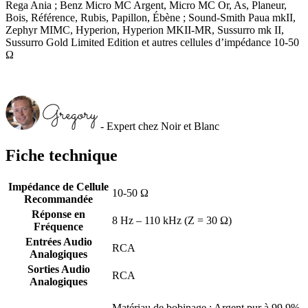
Rega Ania ; Benz Micro MC Argent, Micro MC Or, As, Planeur,
Bois, Référence, Rubis, Papillon, Ébène ; Sound-Smith Paua mkII,
Zephyr MIMC, Hyperion, Hyperion MKII-MR, Sussurro mk II,
Sussurro Gold Limited Edition et autres cellules d’impédance 10-50
Ω
- Expert chez Noir et Blanc
Fiche technique
Impédance de Cellule
10-50 Ω
Recommandée
Réponse en
8 Hz – 110 kHz (Z = 30 Ω)
Fréquence
Entrées Audio
RCA
Analogiques
Sorties Audio
RCA
Analogiques
Matériau de bobinage : Argent pur à 99,9%