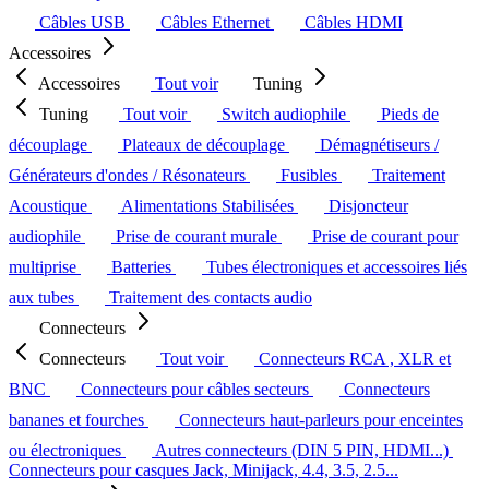
Câbles USB
Câbles Ethernet
Câbles HDMI
Accessoires
Accessoires
Tout voir
Tuning
Tuning
Tout voir
Switch audiophile
Pieds de
découplage
Plateaux de découplage
Démagnétiseurs /
Générateurs d'ondes / Résonateurs
Fusibles
Traitement
Acoustique
Alimentations Stabilisées
Disjoncteur
audiophile
Prise de courant murale
Prise de courant pour
multiprise
Batteries
Tubes électroniques et accessoires liés
aux tubes
Traitement des contacts audio
Connecteurs
Connecteurs
Tout voir
Connecteurs RCA , XLR et
BNC
Connecteurs pour câbles secteurs
Connecteurs
bananes et fourches
Connecteurs haut-parleurs pour enceintes
ou électroniques
Autres connecteurs (DIN 5 PIN, HDMI...)
Connecteurs pour casques Jack, Minijack, 4.4, 3.5, 2.5...