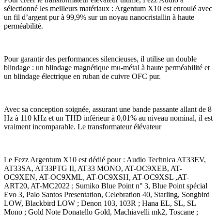
sélectionné les meilleurs matériaux : Argentum X10 est enroulé avec
un fil d’argent pur à 99,9% sur un noyau nanocristallin à haute
perméabilité.
Pour garantir des performances silencieuses, il utilise un double
blindage : un blindage magnétique mu-métal à haute perméabilité et
un blindage électrique en ruban de cuivre OFC pur.
Avec sa conception soignée, assurant une bande passante allant de 8
Hz à 110 kHz et un THD inférieur à 0,01% au niveau nominal, il est
vraiment incomparable. Le transformateur élévateur
Le Fezz Argentum X10 est dédié pour : Audio Technica AT33EV,
AT33SA, AT33PTG II, AT33 MONO, AT-OC9XEB, AT-
OC9XEN, AT-OC9XML, AT-OC9XSH, AT-OC9XSL ,AT-
ART20, AT-MC2022 ; Sumiko Blue Point n° 3, Blue Point spécial
Evo 3, Palo Santos Presentation, Celebration 40, Starling, Songbird
LOW, Blackbird LOW ; Denon 103, 103R ; Hana EL, SL, SL
Mono ; Gold Note Donatello Gold, Machiavelli mk2, Toscane ;