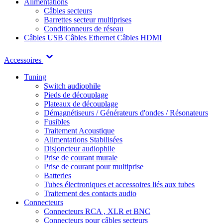
Alimentations
Câbles secteurs
Barrettes secteur multiprises
Conditionneurs de réseau
Câbles USB
Câbles Ethernet
Câbles HDMI
Accessoires
Tuning
Switch audiophile
Pieds de découplage
Plateaux de découplage
Démagnétiseurs / Générateurs d'ondes / Résonateurs
Fusibles
Traitement Acoustique
Alimentations Stabilisées
Disjoncteur audiophile
Prise de courant murale
Prise de courant pour multiprise
Batteries
Tubes électroniques et accessoires liés aux tubes
Traitement des contacts audio
Connecteurs
Connecteurs RCA , XLR et BNC
Connecteurs pour câbles secteurs