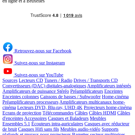
en ligne et à Bruxelles
Retrouvez-nous sur Facebook
Suivez-nous sur Instagram
Suivez-nous sur YouTube
Sources
Lecteurs CD
Tuners / Radio
Drives / Transports CD
Convertisseurs (DAC) digitales-analogiques
Amplificateurs intégrés
Amplificateurs de puissance Stéréo
Préamplificateurs
Enceintes
Enceintes colonnes
Caissons de basses / Subwoofer
Home-cinéma
Préamplificateurs processeurs
Amplificateurs multicanaux home-
cinéma
Lecteurs DVD, Blu-ray, UHD 4K
Projecteurs home-cinéma
Ecrans de projection
Télécommandes
Câbles
Câbles HDMI
Câbles
d'enceintes
Accessoires
Casques et Baladeurs
Meubles
Ensembles 5.1
Écouteurs intra-auriculaires
Casques avec réducteur
de bruit
Casques Hifi sans fils
Meubles audio-vidéo
Supports
plafonds et muraux pour projecteurs
Barrettes secteur multiprises