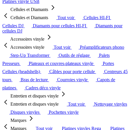
Platines vinyle USB
Cellules et Diamants
Cellules et Diamants
Tout voir
Cellules HI-FI
Cellules DJ
Diamants pour cellules HI-FI
Diamants pour
cellules DJ
Accessoires vinyle
Accessoires vinyle
Tout voir
Préamplificateurs phono
Step-Up Transformer
Outils de réglage
Palets
Presseurs
Plateaux et couvres-plateaux vinyle
Portes
Cellules (headshells)
Câbles pour porte cellule
Centreurs 45
tours
Bras de lecture
Courroies vinyle
Capots de
platines
Cadres déco vinyle
Entretien et disques vinyle
Entretien et disques vinyle
Tout voir
Nettoyage vinyles
Disques vinyles
Pochettes vinyle
Marques
Marques
Tout voir
Platines vinyles Rega
Platines