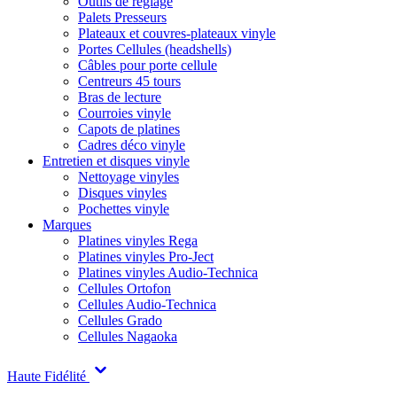
Outils de réglage
Palets Presseurs
Plateaux et couvres-plateaux vinyle
Portes Cellules (headshells)
Câbles pour porte cellule
Centreurs 45 tours
Bras de lecture
Courroies vinyle
Capots de platines
Cadres déco vinyle
Entretien et disques vinyle
Nettoyage vinyles
Disques vinyles
Pochettes vinyle
Marques
Platines vinyles Rega
Platines vinyles Pro-Ject
Platines vinyles Audio-Technica
Cellules Ortofon
Cellules Audio-Technica
Cellules Grado
Cellules Nagaoka
Haute Fidélité