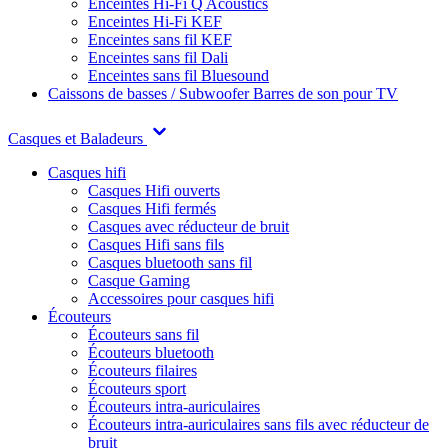
Enceintes Hi-Fi Q Acoustics
Enceintes Hi-Fi KEF
Enceintes sans fil KEF
Enceintes sans fil Dali
Enceintes sans fil Bluesound
Caissons de basses / Subwoofer
Barres de son pour TV
Casques et Baladeurs
Casques hifi
Casques Hifi ouverts
Casques Hifi fermés
Casques avec réducteur de bruit
Casques Hifi sans fils
Casques bluetooth sans fil
Casque Gaming
Accessoires pour casques hifi
Écouteurs
Écouteurs sans fil
Écouteurs bluetooth
Écouteurs filaires
Écouteurs sport
Écouteurs intra-auriculaires
Écouteurs intra-auriculaires sans fils avec réducteur de
bruit