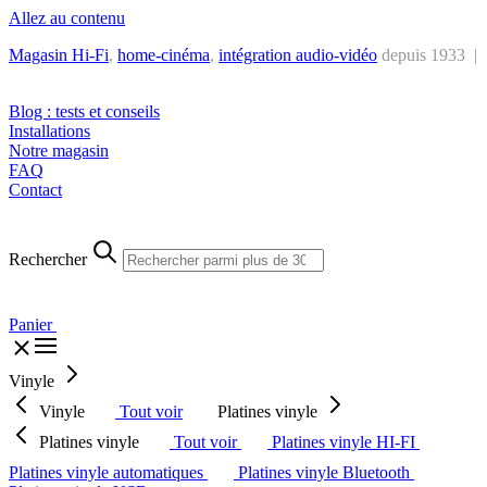
Allez au contenu
Magasin Hi-Fi
,
home-cinéma
,
intégra
tion audio-vidéo
depuis 1933 |
Tél. : +32 2 538 44 51 (mar-sam, 10h-12h30 et 14h-18h30)
Blog : tests et conseils
Installations
Notre magasin
FAQ
Contact
Rechercher
Panier
Vinyle
Vinyle
Tout voir
Platines vinyle
Platines vinyle
Tout voir
Platines vinyle HI-FI
Platines vinyle automatiques
Platines vinyle Bluetooth