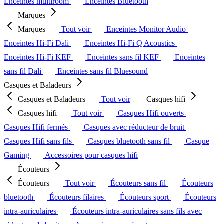
Enceintes multiroom
Enceintes Bluetooth
Marques
Marques
Tout voir
Enceintes Monitor Audio
Enceintes Hi-Fi Dali
Enceintes Hi-Fi Q Acoustics
Enceintes Hi-Fi KEF
Enceintes sans fil KEF
Enceintes
sans fil Dali
Enceintes sans fil Bluesound
Casques et Baladeurs
Casques et Baladeurs
Tout voir
Casques hifi
Casques hifi
Tout voir
Casques Hifi ouverts
Casques Hifi fermés
Casques avec réducteur de bruit
Casques Hifi sans fils
Casques bluetooth sans fil
Casque
Gaming
Accessoires pour casques hifi
Écouteurs
Écouteurs
Tout voir
Écouteurs sans fil
Écouteurs
bluetooth
Écouteurs filaires
Écouteurs sport
Écouteurs
intra-auriculaires
Écouteurs intra-auriculaires sans fils avec