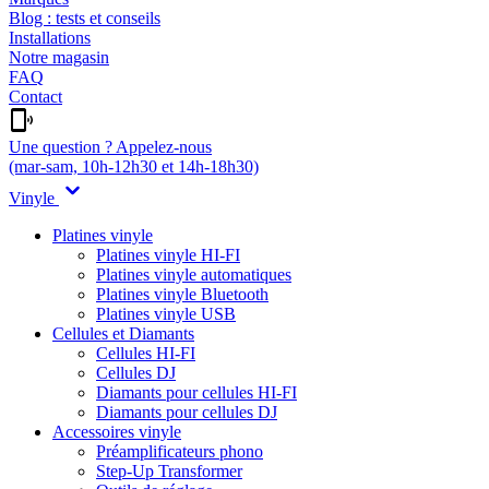
Blog : tests et conseils
Installations
Notre magasin
FAQ
Contact
Une question ? Appelez-nous
(mar-sam, 10h-12h30 et 14h-18h30)
Vinyle
Platines vinyle
Platines vinyle HI-FI
Platines vinyle automatiques
Platines vinyle Bluetooth
Platines vinyle USB
Cellules et Diamants
Cellules HI-FI
Cellules DJ
Diamants pour cellules HI-FI
Diamants pour cellules DJ
Accessoires vinyle
Préamplificateurs phono
Step-Up Transformer