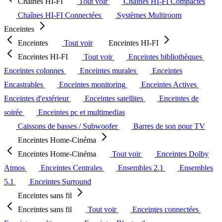
Chaînes HI-FI
Tout voir
Chaînes HI-FI Compactes
Chaînes HI-FI Connectées
Systèmes Multiroom
Enceintes
Enceintes
Tout voir
Enceintes HI-FI
Enceintes HI-FI
Tout voir
Enceintes bibliothèques
Enceintes colonnes
Enceintes murales
Enceintes
Encastrables
Enceintes monitoring
Enceintes Actives
Enceintes d'extérieur
Enceintes satellites
Enceintes de
soirée
Enceintes pc et multimedias
Caissons de basses / Subwoofer
Barres de son pour TV
Enceintes Home-Cinéma
Enceintes Home-Cinéma
Tout voir
Enceintes Dolby
Atmos
Enceintes Centrales
Ensembles 2.1
Ensembles
5.1
Enceintes Surround
Enceintes sans fil
Enceintes sans fil
Tout voir
Enceintes connectées