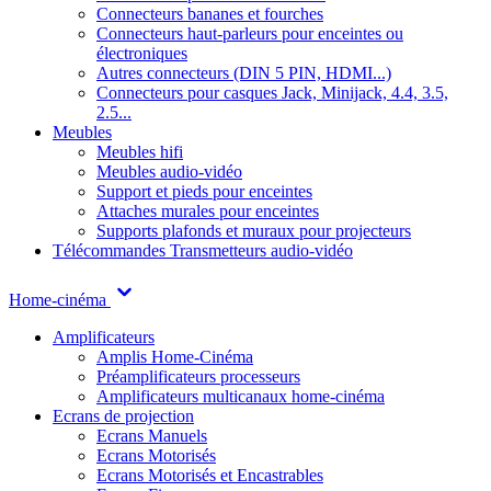
Connecteurs bananes et fourches
Connecteurs haut-parleurs pour enceintes ou
électroniques
Autres connecteurs (DIN 5 PIN, HDMI...)
Connecteurs pour casques Jack, Minijack, 4.4, 3.5,
2.5...
Meubles
Meubles hifi
Meubles audio-vidéo
Support et pieds pour enceintes
Attaches murales pour enceintes
Supports plafonds et muraux pour projecteurs
Télécommandes
Transmetteurs audio-vidéo
Home-cinéma
Amplificateurs
Amplis Home-Cinéma
Préamplificateurs processeurs
Amplificateurs multicanaux home-cinéma
Ecrans de projection
Ecrans Manuels
Ecrans Motorisés
Ecrans Motorisés et Encastrables