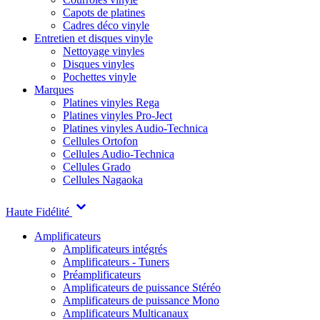
Capots de platines
Cadres déco vinyle
Entretien et disques vinyle
Nettoyage vinyles
Disques vinyles
Pochettes vinyle
Marques
Platines vinyles Rega
Platines vinyles Pro-Ject
Platines vinyles Audio-Technica
Cellules Ortofon
Cellules Audio-Technica
Cellules Grado
Cellules Nagaoka
Haute Fidélité
Amplificateurs
Amplificateurs intégrés
Amplificateurs - Tuners
Préamplificateurs
Amplificateurs de puissance Stéréo
Amplificateurs de puissance Mono
Amplificateurs Multicanaux