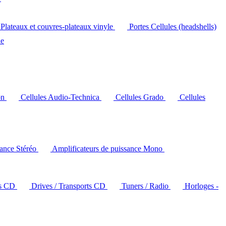
Plateaux et couvres-plateaux vinyle
Portes Cellules (headshells)
le
on
Cellules Audio-Technica
Cellules Grado
Cellules
sance Stéréo
Amplificateurs de puissance Mono
rs CD
Drives / Transports CD
Tuners / Radio
Horloges -