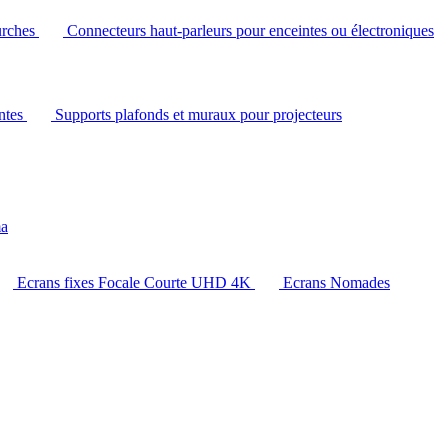
urches
Connecteurs haut-parleurs pour enceintes ou électroniques
intes
Supports plafonds et muraux pour projecteurs
ma
Ecrans fixes Focale Courte UHD 4K
Ecrans Nomades