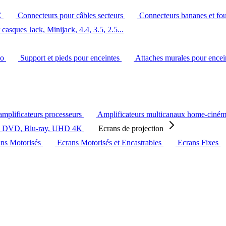
C
Connecteurs pour câbles secteurs
Connecteurs bananes et fo
casques Jack, Minijack, 4.4, 3.5, 2.5...
éo
Support et pieds pour enceintes
Attaches murales pour ence
amplificateurs processeurs
Amplificateurs multicanaux home-ciné
s DVD, Blu-ray, UHD 4K
Ecrans de projection
ans Motorisés
Ecrans Motorisés et Encastrables
Ecrans Fixes