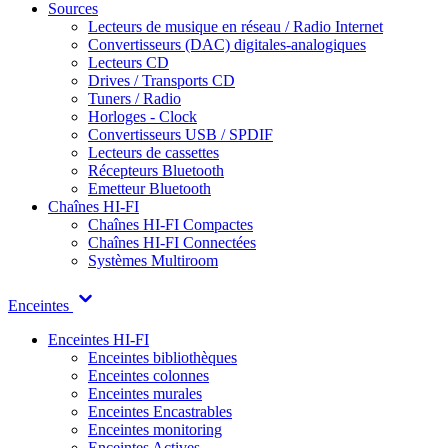
Sources
Lecteurs de musique en réseau / Radio Internet
Convertisseurs (DAC) digitales-analogiques
Lecteurs CD
Drives / Transports CD
Tuners / Radio
Horloges - Clock
Convertisseurs USB / SPDIF
Lecteurs de cassettes
Récepteurs Bluetooth
Emetteur Bluetooth
Chaînes HI-FI
Chaînes HI-FI Compactes
Chaînes HI-FI Connectées
Systèmes Multiroom
Enceintes
Enceintes HI-FI
Enceintes bibliothèques
Enceintes colonnes
Enceintes murales
Enceintes Encastrables
Enceintes monitoring
Enceintes Actives