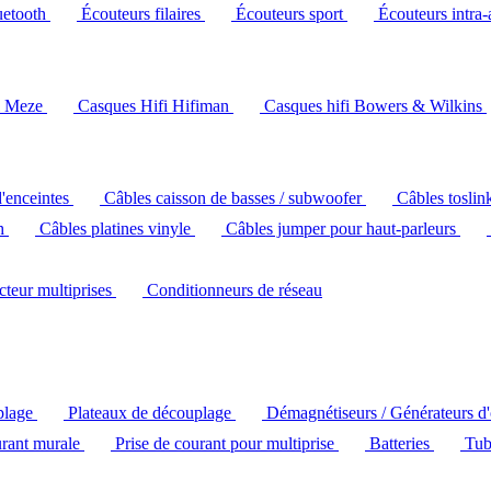
uetooth
Écouteurs filaires
Écouteurs sport
Écouteurs intra-
i Meze
Casques Hifi Hifiman
Casques hifi Bowers & Wilkins
d'enceintes
Câbles caisson de basses / subwoofer
Câbles toslin
ch
Câbles platines vinyle
Câbles jumper pour haut-parleurs
ecteur multiprises
Conditionneurs de réseau
plage
Plateaux de découplage
Démagnétiseurs / Générateurs d
urant murale
Prise de courant pour multiprise
Batteries
Tub