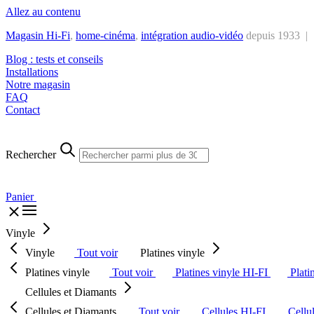
Allez au contenu
Magasin Hi-Fi
,
home-cinéma
,
intégra
tion audio-vidéo
depuis 1933 |
Blog : tests et conseils
Installations
Notre magasin
FAQ
Contact
Rechercher
Panier
Vinyle
Vinyle
Tout voir
Platines vinyle
Platines vinyle
Tout voir
Platines vinyle HI-FI
Plati
Cellules et Diamants
Cellules et Diamants
Tout voir
Cellules HI-FI
Cellu