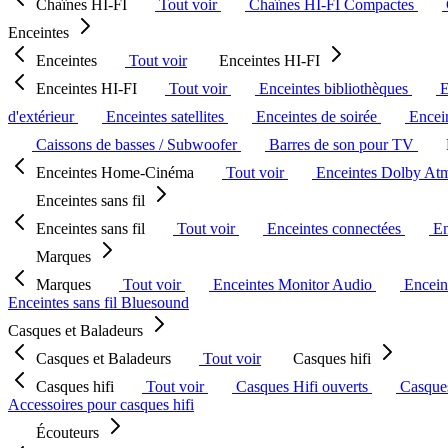
Chaînes HI-FI
Tout voir
Chaînes HI-FI Compactes
Enceintes
Enceintes
Tout voir
Enceintes HI-FI
Enceintes HI-FI
Tout voir
Enceintes bibliothèques
E
d'extérieur
Enceintes satellites
Enceintes de soirée
Encein
Caissons de basses / Subwoofer
Barres de son pour TV
Enceintes Home-Cinéma
Tout voir
Enceintes Dolby At
Enceintes sans fil
Enceintes sans fil
Tout voir
Enceintes connectées
En
Marques
Marques
Tout voir
Enceintes Monitor Audio
Encein
Enceintes sans fil Bluesound
Casques et Baladeurs
Casques et Baladeurs
Tout voir
Casques hifi
Casques hifi
Tout voir
Casques Hifi ouverts
Casque
Accessoires pour casques hifi
Écouteurs