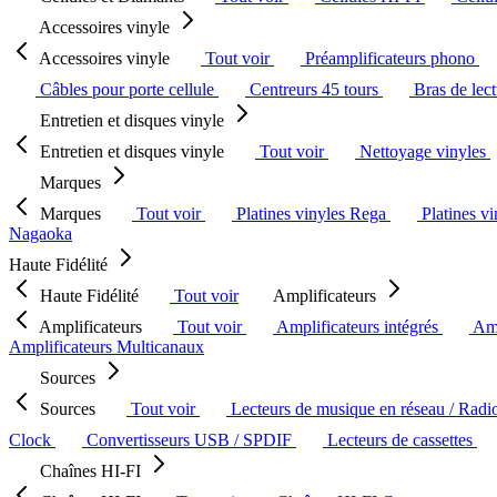
Accessoires vinyle
Accessoires vinyle
Tout voir
Préamplificateurs phono
Câbles pour porte cellule
Centreurs 45 tours
Bras de lec
Entretien et disques vinyle
Entretien et disques vinyle
Tout voir
Nettoyage vinyles
Marques
Marques
Tout voir
Platines vinyles Rega
Platines v
Nagaoka
Haute Fidélité
Haute Fidélité
Tout voir
Amplificateurs
Amplificateurs
Tout voir
Amplificateurs intégrés
Amp
Amplificateurs Multicanaux
Sources
Sources
Tout voir
Lecteurs de musique en réseau / Radi
Clock
Convertisseurs USB / SPDIF
Lecteurs de cassettes
Chaînes HI-FI