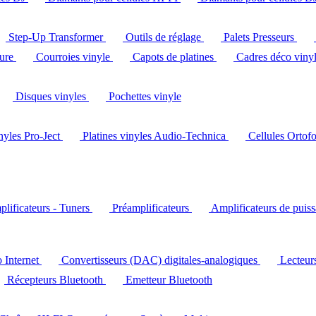
Step-Up Transformer
Outils de réglage
Palets Presseurs
ture
Courroies vinyle
Capots de platines
Cadres déco viny
Disques vinyles
Pochettes vinyle
inyles Pro-Ject
Platines vinyles Audio-Technica
Cellules Ortof
lificateurs - Tuners
Préamplificateurs
Amplificateurs de puis
o Internet
Convertisseurs (DAC) digitales-analogiques
Lecteu
Récepteurs Bluetooth
Emetteur Bluetooth