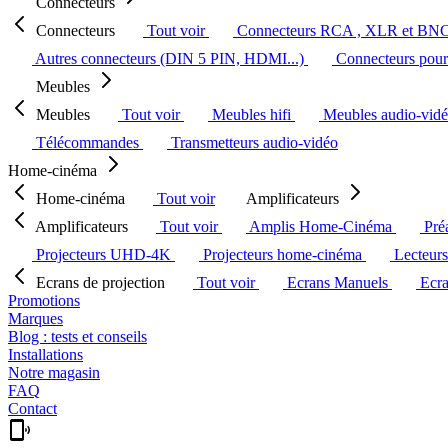
Connecteurs
Connecteurs
Tout voir
Connecteurs RCA , XLR et BN
Autres connecteurs (DIN 5 PIN, HDMI...)
Connecteurs pour 
Meubles
Meubles
Tout voir
Meubles hifi
Meubles audio-vid
Télécommandes
Transmetteurs audio-vidéo
Home-cinéma
Home-cinéma
Tout voir
Amplificateurs
Amplificateurs
Tout voir
Amplis Home-Cinéma
Pré
Projecteurs UHD-4K
Projecteurs home-cinéma
Lecteur
Ecrans de projection
Tout voir
Ecrans Manuels
Ecr
Promotions
Marques
Blog : tests et conseils
Installations
Notre magasin
FAQ
Contact