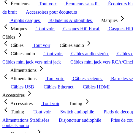
Écouteurs
Tout voir
Écouteurs sans fil
Écouteurs bl
de bruit
Accessoires pour écouteurs
Amplis casques
Baladeurs Audiophiles
Marques
Marques
Tout voir
Casques Hifi Focal
Casques Hif
Câbles
Câbles
Tout voir
Câbles audio
Câbles audio
Tout voir
Câbles audio stéréo
Câbles 
Câbles mini jack vers mini jack
Câbles mini jack vers RCA/Cin
Alimentations
Alimentations
Tout voir
Câbles secteurs
Barrettes s
Câbles USB
Câbles Ethernet
Câbles HDMI
Accessoires
Accessoires
Tout voir
Tuning
Tuning
Tout voir
Switch audiophile
Pieds de décou
Alimentations Stabilisées
Disjoncteur audiophile
Prise de co
contacts audio