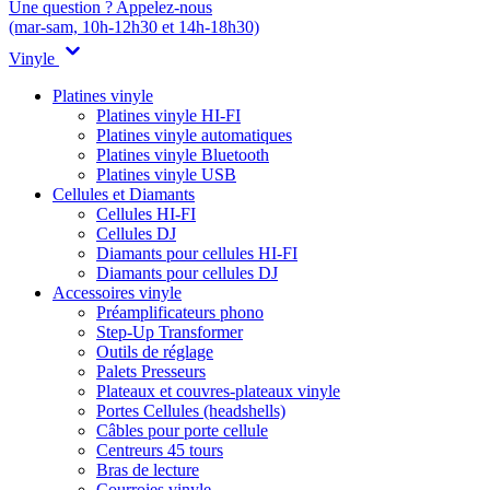
Une question ? Appelez-nous
(mar-sam, 10h-12h30 et 14h-18h30)
Vinyle
Platines vinyle
Platines vinyle HI-FI
Platines vinyle automatiques
Platines vinyle Bluetooth
Platines vinyle USB
Cellules et Diamants
Cellules HI-FI
Cellules DJ
Diamants pour cellules HI-FI
Diamants pour cellules DJ
Accessoires vinyle
Préamplificateurs phono
Step-Up Transformer
Outils de réglage
Palets Presseurs
Plateaux et couvres-plateaux vinyle
Portes Cellules (headshells)
Câbles pour porte cellule
Centreurs 45 tours
Bras de lecture
Courroies vinyle