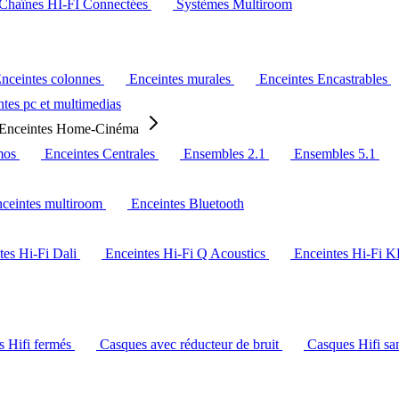
Chaînes HI-FI Connectées
Systèmes Multiroom
nceintes colonnes
Enceintes murales
Enceintes Encastrables
tes pc et multimedias
Enceintes Home-Cinéma
mos
Enceintes Centrales
Ensembles 2.1
Ensembles 5.1
ceintes multiroom
Enceintes Bluetooth
tes Hi-Fi Dali
Enceintes Hi-Fi Q Acoustics
Enceintes Hi-Fi 
s Hifi fermés
Casques avec réducteur de bruit
Casques Hifi san