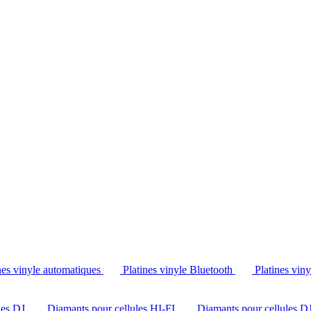
Tél. : +32 2 538 44 51 (mar-sam, 10h-12h30 et 14h-18h30)
nes vinyle automatiques
Platines vinyle Bluetooth
Platines vin
les DJ
Diamants pour cellules HI-FI
Diamants pour cellules D