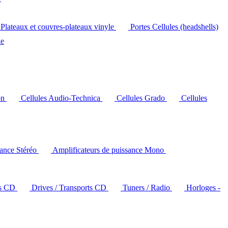
Plateaux et couvres-plateaux vinyle
Portes Cellules (headshells)
le
on
Cellules Audio-Technica
Cellules Grado
Cellules
sance Stéréo
Amplificateurs de puissance Mono
rs CD
Drives / Transports CD
Tuners / Radio
Horloges -