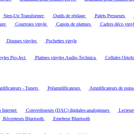
Step-Up Transformer
Outils de réglage
Palets Presseurs
ture
Courroies vinyle
Capots de platines
Cadres déco viny
Disques vinyles
Pochettes vinyle
inyles Pro-Ject
Platines vinyles Audio-Technica
Cellules Ortof
lificateurs - Tuners
Préamplificateurs
Amplificateurs de puis
o Internet
Convertisseurs (DAC) digitales-analogiques
Lecteu
Récepteurs Bluetooth
Emetteur Bluetooth