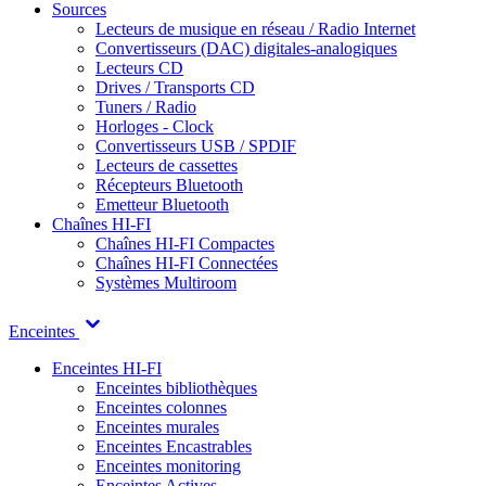
Sources
Lecteurs de musique en réseau / Radio Internet
Convertisseurs (DAC) digitales-analogiques
Lecteurs CD
Drives / Transports CD
Tuners / Radio
Horloges - Clock
Convertisseurs USB / SPDIF
Lecteurs de cassettes
Récepteurs Bluetooth
Emetteur Bluetooth
Chaînes HI-FI
Chaînes HI-FI Compactes
Chaînes HI-FI Connectées
Systèmes Multiroom
Enceintes
Enceintes HI-FI
Enceintes bibliothèques
Enceintes colonnes
Enceintes murales
Enceintes Encastrables
Enceintes monitoring
Enceintes Actives