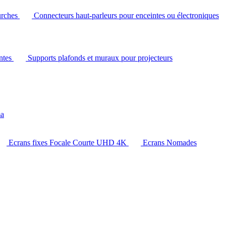
urches
Connecteurs haut-parleurs pour enceintes ou électroniques
intes
Supports plafonds et muraux pour projecteurs
ma
Ecrans fixes Focale Courte UHD 4K
Ecrans Nomades