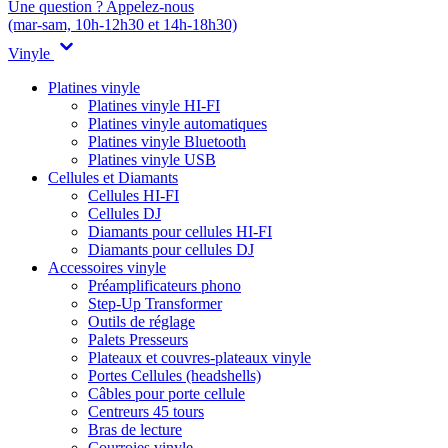
Une question ? Appelez-nous
(mar-sam, 10h-12h30 et 14h-18h30)
Vinyle
Platines vinyle
Platines vinyle HI-FI
Platines vinyle automatiques
Platines vinyle Bluetooth
Platines vinyle USB
Cellules et Diamants
Cellules HI-FI
Cellules DJ
Diamants pour cellules HI-FI
Diamants pour cellules DJ
Accessoires vinyle
Préamplificateurs phono
Step-Up Transformer
Outils de réglage
Palets Presseurs
Plateaux et couvres-plateaux vinyle
Portes Cellules (headshells)
Câbles pour porte cellule
Centreurs 45 tours
Bras de lecture
Courroies vinyle