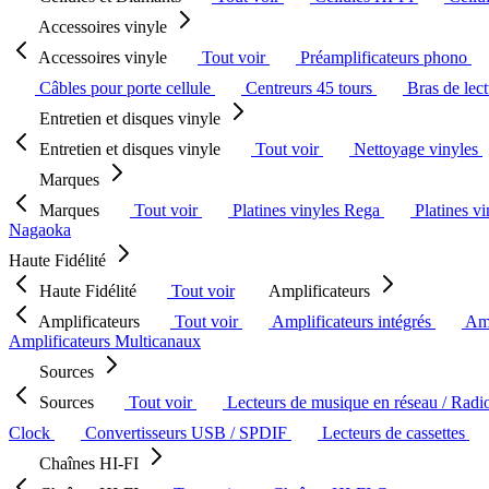
Accessoires vinyle
Accessoires vinyle
Tout voir
Préamplificateurs phono
Câbles pour porte cellule
Centreurs 45 tours
Bras de lec
Entretien et disques vinyle
Entretien et disques vinyle
Tout voir
Nettoyage vinyles
Marques
Marques
Tout voir
Platines vinyles Rega
Platines v
Nagaoka
Haute Fidélité
Haute Fidélité
Tout voir
Amplificateurs
Amplificateurs
Tout voir
Amplificateurs intégrés
Amp
Amplificateurs Multicanaux
Sources
Sources
Tout voir
Lecteurs de musique en réseau / Radi
Clock
Convertisseurs USB / SPDIF
Lecteurs de cassettes
Chaînes HI-FI