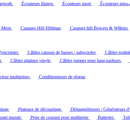
uetooth
Écouteurs filaires
Écouteurs sport
Écouteurs intra-
i Meze
Casques Hifi Hifiman
Casques hifi Bowers & Wilkins
d'enceintes
Câbles caisson de basses / subwoofer
Câbles toslin
ch
Câbles platines vinyle
Câbles jumper pour haut-parleurs
ecteur multiprises
Conditionneurs de réseau
plage
Plateaux de découplage
Démagnétiseurs / Générateurs d
urant murale
Prise de courant pour multiprise
Batteries
Tub