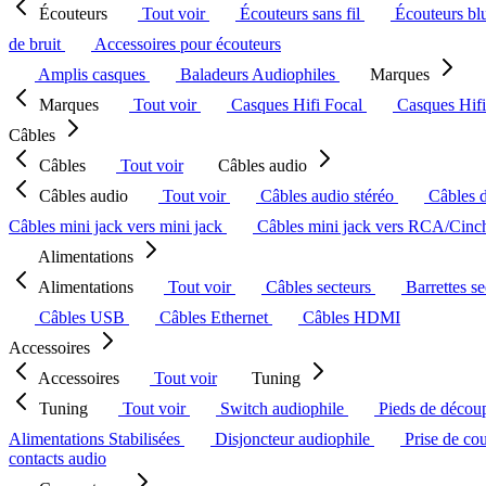
Écouteurs
Tout voir
Écouteurs sans fil
Écouteurs bl
de bruit
Accessoires pour écouteurs
Amplis casques
Baladeurs Audiophiles
Marques
Marques
Tout voir
Casques Hifi Focal
Casques Hif
Câbles
Câbles
Tout voir
Câbles audio
Câbles audio
Tout voir
Câbles audio stéréo
Câbles 
Câbles mini jack vers mini jack
Câbles mini jack vers RCA/Cin
Alimentations
Alimentations
Tout voir
Câbles secteurs
Barrettes s
Câbles USB
Câbles Ethernet
Câbles HDMI
Accessoires
Accessoires
Tout voir
Tuning
Tuning
Tout voir
Switch audiophile
Pieds de décou
Alimentations Stabilisées
Disjoncteur audiophile
Prise de co
contacts audio