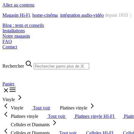
Allez au contenu
Magasin Hi-Fi
,
home-cinéma
,
intégra
tion audio-vidéo
depuis 1933 |
Blog : tests et conseils
Installations
Notre magasin
FAQ
Contact
Rechercher
Panier
Vinyle
Vinyle
Tout voir
Platines vinyle
Platines vinyle
Tout voir
Platines vinyle HI-FI
Plati
Cellules et Diamants
Cellules et Diamants
Tout voir
Cellules HI-FI
Cellu