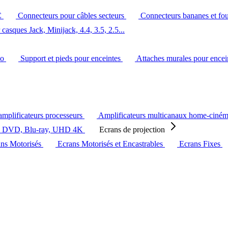
C
Connecteurs pour câbles secteurs
Connecteurs bananes et fo
casques Jack, Minijack, 4.4, 3.5, 2.5...
éo
Support et pieds pour enceintes
Attaches murales pour ence
amplificateurs processeurs
Amplificateurs multicanaux home-ciné
s DVD, Blu-ray, UHD 4K
Ecrans de projection
ans Motorisés
Ecrans Motorisés et Encastrables
Ecrans Fixes