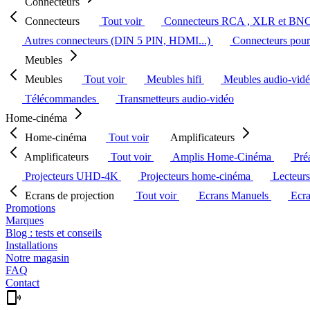
Connecteurs
Connecteurs
Tout voir
Connecteurs RCA , XLR et BN
Autres connecteurs (DIN 5 PIN, HDMI...)
Connecteurs pour 
Meubles
Meubles
Tout voir
Meubles hifi
Meubles audio-vid
Télécommandes
Transmetteurs audio-vidéo
Home-cinéma
Home-cinéma
Tout voir
Amplificateurs
Amplificateurs
Tout voir
Amplis Home-Cinéma
Pré
Projecteurs UHD-4K
Projecteurs home-cinéma
Lecteur
Ecrans de projection
Tout voir
Ecrans Manuels
Ecr
Promotions
Marques
Blog : tests et conseils
Installations
Notre magasin
FAQ
Contact