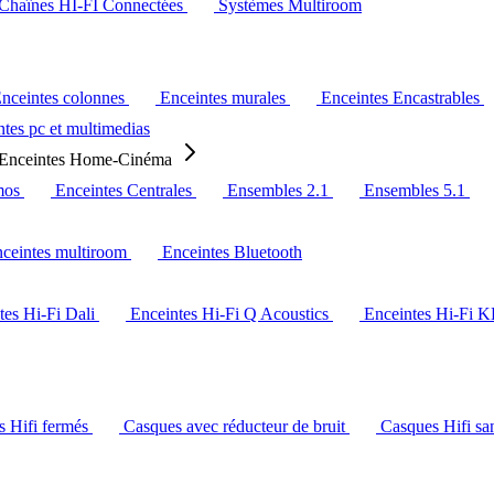
Chaînes HI-FI Connectées
Systèmes Multiroom
nceintes colonnes
Enceintes murales
Enceintes Encastrables
tes pc et multimedias
Enceintes Home-Cinéma
mos
Enceintes Centrales
Ensembles 2.1
Ensembles 5.1
ceintes multiroom
Enceintes Bluetooth
tes Hi-Fi Dali
Enceintes Hi-Fi Q Acoustics
Enceintes Hi-Fi 
s Hifi fermés
Casques avec réducteur de bruit
Casques Hifi san