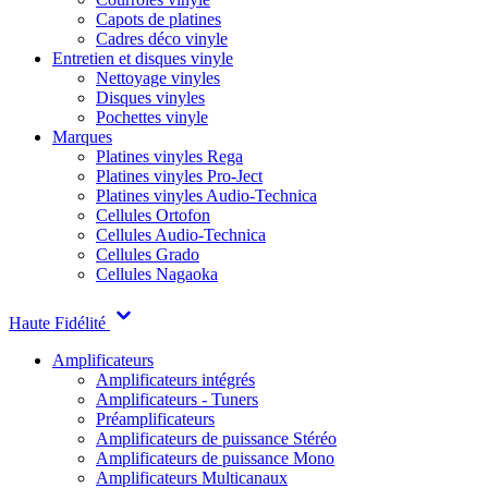
Capots de platines
Cadres déco vinyle
Entretien et disques vinyle
Nettoyage vinyles
Disques vinyles
Pochettes vinyle
Marques
Platines vinyles Rega
Platines vinyles Pro-Ject
Platines vinyles Audio-Technica
Cellules Ortofon
Cellules Audio-Technica
Cellules Grado
Cellules Nagaoka
Haute Fidélité
Amplificateurs
Amplificateurs intégrés
Amplificateurs - Tuners
Préamplificateurs
Amplificateurs de puissance Stéréo
Amplificateurs de puissance Mono
Amplificateurs Multicanaux