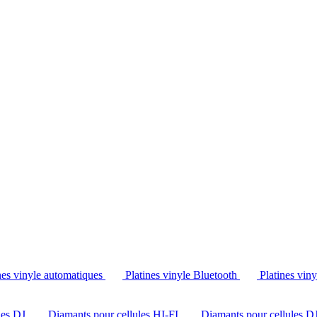
Tél. : +32 2 538 44 51 (mar-sam, 10h-12h30 et 14h-18h30)
nes vinyle automatiques
Platines vinyle Bluetooth
Platines vin
les DJ
Diamants pour cellules HI-FI
Diamants pour cellules D