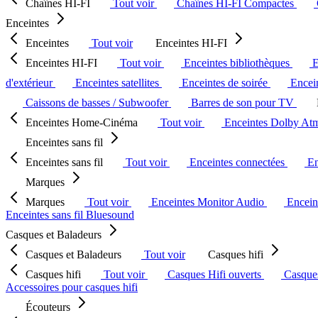
Chaînes HI-FI
Tout voir
Chaînes HI-FI Compactes
Enceintes
Enceintes
Tout voir
Enceintes HI-FI
Enceintes HI-FI
Tout voir
Enceintes bibliothèques
E
d'extérieur
Enceintes satellites
Enceintes de soirée
Encein
Caissons de basses / Subwoofer
Barres de son pour TV
Enceintes Home-Cinéma
Tout voir
Enceintes Dolby At
Enceintes sans fil
Enceintes sans fil
Tout voir
Enceintes connectées
En
Marques
Marques
Tout voir
Enceintes Monitor Audio
Encein
Enceintes sans fil Bluesound
Casques et Baladeurs
Casques et Baladeurs
Tout voir
Casques hifi
Casques hifi
Tout voir
Casques Hifi ouverts
Casque
Accessoires pour casques hifi
Écouteurs