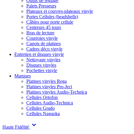
Outils de réglage
Palets Presseurs
Plateaux et couvres-plateaux vinyle
Portes Cellules (headshells)
Câbles pour porte cellule
Centreurs 45 tours
Bras de lecture
Courroies vinyle
Capots de platines
Cadres déco vinyle
Entretien et disques vinyle
Nettoyage vinyles
Disques vinyles
Pochettes vinyle
Marques
Platines vinyles Rega
Platines vinyles Pro-Ject
Platines vinyles Audio-Technica
Cellules Ortofon
Cellules Audio-Technica
Cellules Grado
Cellules Nagaoka
Haute Fidélité