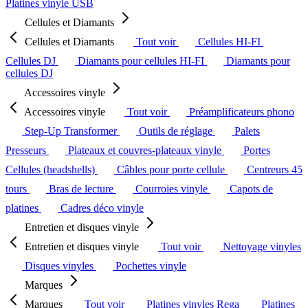
Platines vinyle USB
Cellules et Diamants
Cellules et Diamants
Tout voir
Cellules HI-FI
Cellules DJ
Diamants pour cellules HI-FI
Diamants pour
cellules DJ
Accessoires vinyle
Accessoires vinyle
Tout voir
Préamplificateurs phono
Step-Up Transformer
Outils de réglage
Palets
Presseurs
Plateaux et couvres-plateaux vinyle
Portes
Cellules (headshells)
Câbles pour porte cellule
Centreurs 45
tours
Bras de lecture
Courroies vinyle
Capots de
platines
Cadres déco vinyle
Entretien et disques vinyle
Entretien et disques vinyle
Tout voir
Nettoyage vinyles
Disques vinyles
Pochettes vinyle
Marques
Marques
Tout voir
Platines vinyles Rega
Platines