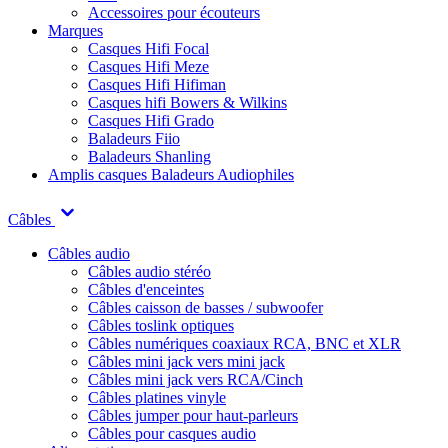
Accessoires pour écouteurs
Marques
Casques Hifi Focal
Casques Hifi Meze
Casques Hifi Hifiman
Casques hifi Bowers & Wilkins
Casques Hifi Grado
Baladeurs Fiio
Baladeurs Shanling
Amplis casques
Baladeurs Audiophiles
Câbles
Câbles audio
Câbles audio stéréo
Câbles d'enceintes
Câbles caisson de basses / subwoofer
Câbles toslink optiques
Câbles numériques coaxiaux RCA, BNC et XLR
Câbles mini jack vers mini jack
Câbles mini jack vers RCA/Cinch
Câbles platines vinyle
Câbles jumper pour haut-parleurs
Câbles pour casques audio