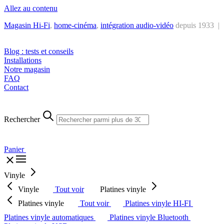
Allez au contenu
Magasin Hi-Fi
,
home-cinéma
,
intégra
tion audio-vidéo
depuis 1933 |
Tél. : +32 2 538 44 51 (mar-sam, 10h-12h30 et 14h-18h30)
Blog : tests et conseils
Installations
Notre magasin
FAQ
Contact
Rechercher
Panier
Vinyle
Vinyle
Tout voir
Platines vinyle
Platines vinyle
Tout voir
Platines vinyle HI-FI
Platines vinyle automatiques
Platines vinyle Bluetooth