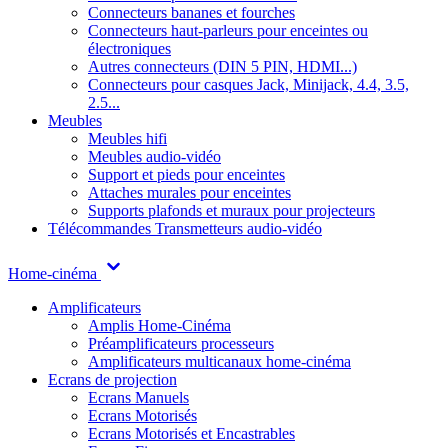
Connecteurs bananes et fourches
Connecteurs haut-parleurs pour enceintes ou
électroniques
Autres connecteurs (DIN 5 PIN, HDMI...)
Connecteurs pour casques Jack, Minijack, 4.4, 3.5,
2.5...
Meubles
Meubles hifi
Meubles audio-vidéo
Support et pieds pour enceintes
Attaches murales pour enceintes
Supports plafonds et muraux pour projecteurs
Télécommandes
Transmetteurs audio-vidéo
Home-cinéma
Amplificateurs
Amplis Home-Cinéma
Préamplificateurs processeurs
Amplificateurs multicanaux home-cinéma
Ecrans de projection
Ecrans Manuels
Ecrans Motorisés
Ecrans Motorisés et Encastrables