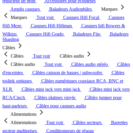
réducteur de bruit
Accessoires pour écouteurs
Amplis casques
Baladeurs Audiophiles
Marques
Marques
Tout voir
Casques Hifi Focal
Casques
Hifi Meze
Casques Hifi Hifiman
Casques hifi Bowers &
Wilkins
Casques Hifi Grado
Baladeurs Fiio
Baladeurs
Shanling
Câbles
Câbles
Tout voir
Câbles audio
Câbles audio
Tout voir
Câbles audio stéréo
Câbles
d'enceintes
Câbles caisson de basses / subwoofer
Câbles
toslink optiques
Câbles numériques coaxiaux RCA, BNC et
XLR
Câbles mini jack vers mini jack
Câbles mini jack vers
RCA/Cinch
Câbles platines vinyle
Câbles jumper pour
haut-parleurs
Câbles pour casques audio
Alimentations
Alimentations
Tout voir
Câbles secteurs
Barrettes
secteur multiprises
Conditionneurs de réseau