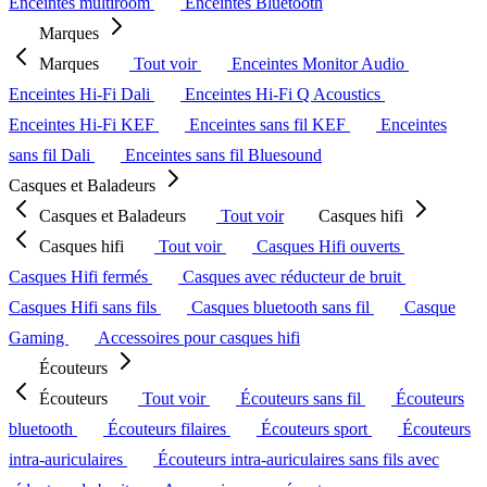
Enceintes multiroom
Enceintes Bluetooth
Marques
Marques
Tout voir
Enceintes Monitor Audio
Enceintes Hi-Fi Dali
Enceintes Hi-Fi Q Acoustics
Enceintes Hi-Fi KEF
Enceintes sans fil KEF
Enceintes
sans fil Dali
Enceintes sans fil Bluesound
Casques et Baladeurs
Casques et Baladeurs
Tout voir
Casques hifi
Casques hifi
Tout voir
Casques Hifi ouverts
Casques Hifi fermés
Casques avec réducteur de bruit
Casques Hifi sans fils
Casques bluetooth sans fil
Casque
Gaming
Accessoires pour casques hifi
Écouteurs
Écouteurs
Tout voir
Écouteurs sans fil
Écouteurs
bluetooth
Écouteurs filaires
Écouteurs sport
Écouteurs
intra-auriculaires
Écouteurs intra-auriculaires sans fils avec