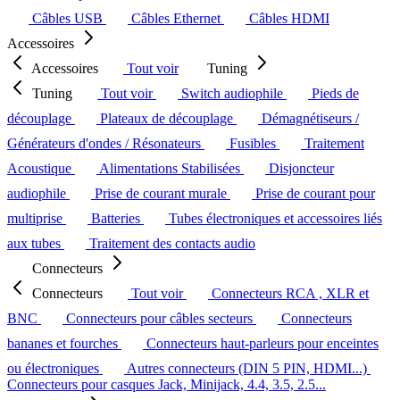
Câbles USB
Câbles Ethernet
Câbles HDMI
Accessoires
Accessoires
Tout voir
Tuning
Tuning
Tout voir
Switch audiophile
Pieds de
découplage
Plateaux de découplage
Démagnétiseurs /
Générateurs d'ondes / Résonateurs
Fusibles
Traitement
Acoustique
Alimentations Stabilisées
Disjoncteur
audiophile
Prise de courant murale
Prise de courant pour
multiprise
Batteries
Tubes électroniques et accessoires liés
aux tubes
Traitement des contacts audio
Connecteurs
Connecteurs
Tout voir
Connecteurs RCA , XLR et
BNC
Connecteurs pour câbles secteurs
Connecteurs
bananes et fourches
Connecteurs haut-parleurs pour enceintes
ou électroniques
Autres connecteurs (DIN 5 PIN, HDMI...)
Connecteurs pour casques Jack, Minijack, 4.4, 3.5, 2.5...