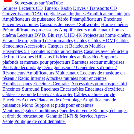
Suivez-nous sur YouTube
Sources
Lecteurs CD
Tuners / Radio
Drives / Transports CD
Convertisseurs (DAC) digitales-analogiques
Amplificateurs intégrés
Amplificateurs de puissance Stéréo
Préamplificateurs
Enceintes
Enceintes colonnes
Caissons de basses / Subwoofer
Home-cinéma
Préamplificateurs processeurs
Amplificateurs multicanaux home-
cinéma
Lecteurs DVD, Blu-ray, UHD 4K
Projecteurs home-cinéma
Ecrans de projection
Télécommandes
Câbles
Câbles HDMI
Câbles
d'enceintes
Accessoires
Casques et Baladeurs
Meubles
Ensembles 5.1
Écouteurs intra-auriculaires
Casques avec réducteur
de bruit
Casques Hifi sans fils
Meubles audio-vidéo
Supports
plafonds et muraux pour projecteurs
Barrettes secteur multiprises
Pieds de découplage
Démagnétiseurs / Générateurs d'ondes /
Résonateurs
Amplificateurs Multicanaux
Lecteurs de musique en
réseau / Radio Internet
Attaches murales pour enceintes
Amplis casques
Enceintes Centrales
Accessoires pour casques hifi
Enceintes Surround
Enceintes Encastrables
Enceintes d'extérieur
Câbles caisson de basses / subwoofer
Câbles platines vinyle
Enceintes Actives
Plateaux de découplage
Amplificateurs de
puissance Mono
Support et pieds pour enceintes
Mentions légales
Conditions générales de vente
Retours, échanges
et droit de rétractation
Garantie Hi-Fi & Service Après-
Vente
Politique de confidentialité