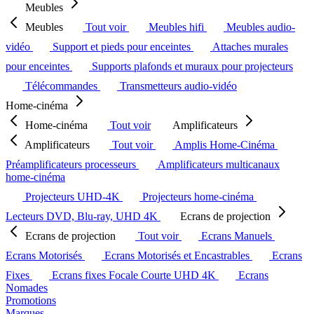
Meubles
Meubles
Tout voir
Meubles hifi
Meubles audio-
vidéo
Support et pieds pour enceintes
Attaches murales
pour enceintes
Supports plafonds et muraux pour projecteurs
Télécommandes
Transmetteurs audio-vidéo
Home-cinéma
Home-cinéma
Tout voir
Amplificateurs
Amplificateurs
Tout voir
Amplis Home-Cinéma
Préamplificateurs processeurs
Amplificateurs multicanaux
home-cinéma
Projecteurs UHD-4K
Projecteurs home-cinéma
Lecteurs DVD, Blu-ray, UHD 4K
Ecrans de projection
Ecrans de projection
Tout voir
Ecrans Manuels
Ecrans Motorisés
Ecrans Motorisés et Encastrables
Ecrans
Fixes
Ecrans fixes Focale Courte UHD 4K
Ecrans
Nomades
Promotions
Marques