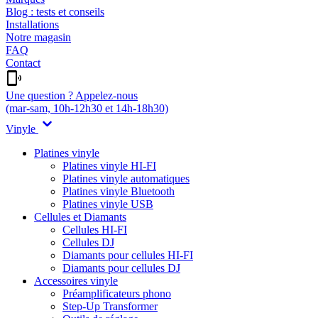
Blog : tests et conseils
Installations
Notre magasin
FAQ
Contact
Une question ? Appelez-nous
(mar-sam, 10h-12h30 et 14h-18h30)
Vinyle
Platines vinyle
Platines vinyle HI-FI
Platines vinyle automatiques
Platines vinyle Bluetooth
Platines vinyle USB
Cellules et Diamants
Cellules HI-FI
Cellules DJ
Diamants pour cellules HI-FI
Diamants pour cellules DJ
Accessoires vinyle
Préamplificateurs phono
Step-Up Transformer