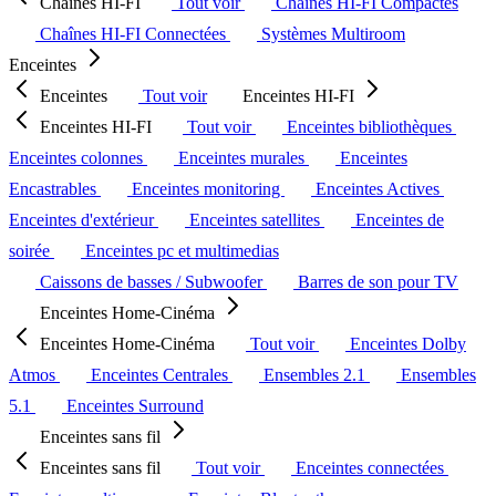
Chaînes HI-FI
Tout voir
Chaînes HI-FI Compactes
Chaînes HI-FI Connectées
Systèmes Multiroom
Enceintes
Enceintes
Tout voir
Enceintes HI-FI
Enceintes HI-FI
Tout voir
Enceintes bibliothèques
Enceintes colonnes
Enceintes murales
Enceintes
Encastrables
Enceintes monitoring
Enceintes Actives
Enceintes d'extérieur
Enceintes satellites
Enceintes de
soirée
Enceintes pc et multimedias
Caissons de basses / Subwoofer
Barres de son pour TV
Enceintes Home-Cinéma
Enceintes Home-Cinéma
Tout voir
Enceintes Dolby
Atmos
Enceintes Centrales
Ensembles 2.1
Ensembles
5.1
Enceintes Surround
Enceintes sans fil
Enceintes sans fil
Tout voir
Enceintes connectées