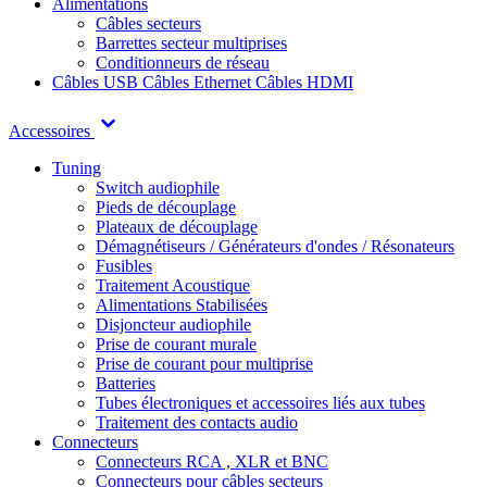
Alimentations
Câbles secteurs
Barrettes secteur multiprises
Conditionneurs de réseau
Câbles USB
Câbles Ethernet
Câbles HDMI
Accessoires
Tuning
Switch audiophile
Pieds de découplage
Plateaux de découplage
Démagnétiseurs / Générateurs d'ondes / Résonateurs
Fusibles
Traitement Acoustique
Alimentations Stabilisées
Disjoncteur audiophile
Prise de courant murale
Prise de courant pour multiprise
Batteries
Tubes électroniques et accessoires liés aux tubes
Traitement des contacts audio
Connecteurs
Connecteurs RCA , XLR et BNC
Connecteurs pour câbles secteurs