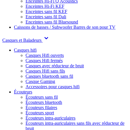
Enceintes Hi-Fi Q Acoustics
Enceintes Hi-Fi KEF
Enceintes sans fil KEF
Enceintes sans fil Dali
Enceintes sans fil Bluesound
Caissons de basses / Subwoofer
Barres de son pour TV
Casques et Baladeurs
Casques hifi
Casques Hifi ouverts
Casques Hifi fermés
Casques avec réducteur de bruit
Casques Hifi sans fils
Casques bluetooth sans fil
Casque Gaming
Accessoires pour casques hifi
Écouteurs
Écouteurs sans fil
Écouteurs bluetooth
Écouteurs filaires
Écouteurs sport
Écouteurs intra-auriculaires
Écouteurs intra-auriculaires sans fils avec réducteur de
bruit