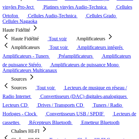
vinyles Pro-Ject
Platines vinyles Audio-Technica
Cellules
Ortofon
Cellules Audio-Technica
Cellules Grado
Cellules Nagaoka
Haute Fidélité
Haute Fidélité
Tout voir
Amplificateurs
Amplificateurs
Tout voir
Amplificateurs intégrés
Amplificateurs - Tuners
Préamplificateurs
Amplificateurs
de puissance Stéréo
Amplificateurs de puissance Mono
Amplificateurs Multicanaux
Sources
Sources
Tout voir
Lecteurs de musique en réseau /
Radio Internet
Convertisseurs (DAC) digitales-analogiques
Lecteurs CD
Drives / Transports CD
Tuners / Radio
Horloges - Clock
Convertisseurs USB / SPDIF
Lecteurs de
cassettes
Récepteurs Bluetooth
Emetteur Bluetooth
Chaînes HI-FI