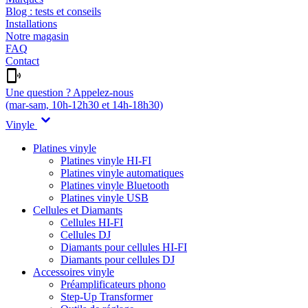
Blog : tests et conseils
Installations
Notre magasin
FAQ
Contact
Une question ? Appelez-nous
(mar-sam, 10h-12h30 et 14h-18h30)
Vinyle
Platines vinyle
Platines vinyle HI-FI
Platines vinyle automatiques
Platines vinyle Bluetooth
Platines vinyle USB
Cellules et Diamants
Cellules HI-FI
Cellules DJ
Diamants pour cellules HI-FI
Diamants pour cellules DJ
Accessoires vinyle
Préamplificateurs phono
Step-Up Transformer