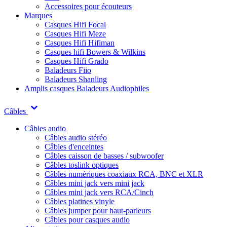
Accessoires pour écouteurs
Marques
Casques Hifi Focal
Casques Hifi Meze
Casques Hifi Hifiman
Casques hifi Bowers & Wilkins
Casques Hifi Grado
Baladeurs Fiio
Baladeurs Shanling
Amplis casques
Baladeurs Audiophiles
Câbles
Câbles audio
Câbles audio stéréo
Câbles d'enceintes
Câbles caisson de basses / subwoofer
Câbles toslink optiques
Câbles numériques coaxiaux RCA, BNC et XLR
Câbles mini jack vers mini jack
Câbles mini jack vers RCA/Cinch
Câbles platines vinyle
Câbles jumper pour haut-parleurs
Câbles pour casques audio