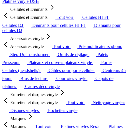
Platines vinyle USB
Cellules et Diamants
Cellules et Diamants
Tout voir
Cellules HI-FI
Cellules DJ
Diamants pour cellules HI-FI
Diamants pour
cellules DJ
Accessoires vinyle
Accessoires vinyle
Tout voir
Préamplificateurs phono
Step-Up Transformer
Outils de réglage
Palets
Presseurs
Plateaux et couvres-plateaux vinyle
Portes
Cellules (headshells)
Câbles pour porte cellule
Centreurs 45
tours
Bras de lecture
Courroies vinyle
Capots de
platines
Cadres déco vinyle
Entretien et disques vinyle
Entretien et disques vinyle
Tout voir
Nettoyage vinyles
Disques vinyles
Pochettes vinyle
Marques
Marques
Tout voir
Platines vinyles Rega
Platines