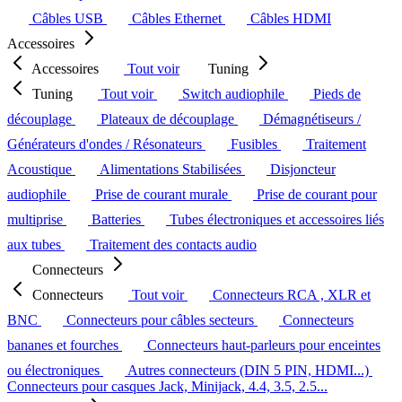
Câbles USB
Câbles Ethernet
Câbles HDMI
Accessoires
Accessoires
Tout voir
Tuning
Tuning
Tout voir
Switch audiophile
Pieds de
découplage
Plateaux de découplage
Démagnétiseurs /
Générateurs d'ondes / Résonateurs
Fusibles
Traitement
Acoustique
Alimentations Stabilisées
Disjoncteur
audiophile
Prise de courant murale
Prise de courant pour
multiprise
Batteries
Tubes électroniques et accessoires liés
aux tubes
Traitement des contacts audio
Connecteurs
Connecteurs
Tout voir
Connecteurs RCA , XLR et
BNC
Connecteurs pour câbles secteurs
Connecteurs
bananes et fourches
Connecteurs haut-parleurs pour enceintes
ou électroniques
Autres connecteurs (DIN 5 PIN, HDMI...)
Connecteurs pour casques Jack, Minijack, 4.4, 3.5, 2.5...