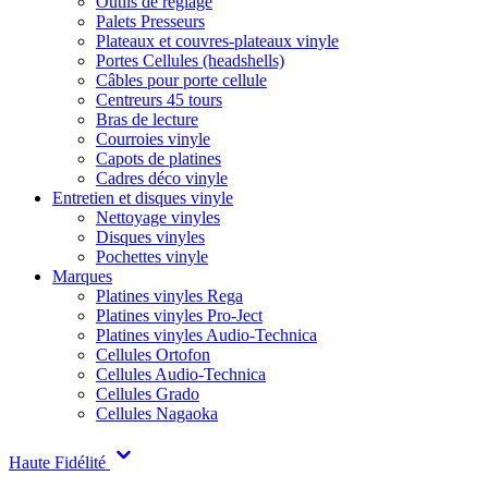
Outils de réglage
Palets Presseurs
Plateaux et couvres-plateaux vinyle
Portes Cellules (headshells)
Câbles pour porte cellule
Centreurs 45 tours
Bras de lecture
Courroies vinyle
Capots de platines
Cadres déco vinyle
Entretien et disques vinyle
Nettoyage vinyles
Disques vinyles
Pochettes vinyle
Marques
Platines vinyles Rega
Platines vinyles Pro-Ject
Platines vinyles Audio-Technica
Cellules Ortofon
Cellules Audio-Technica
Cellules Grado
Cellules Nagaoka
Haute Fidélité