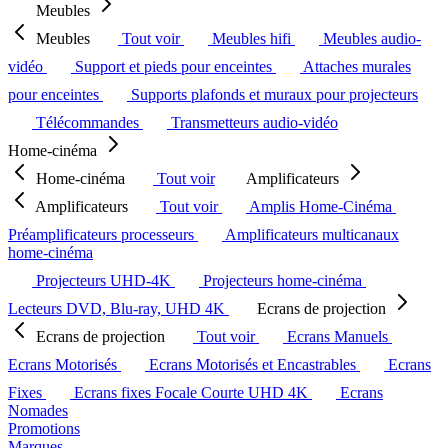
Meubles
Meubles
Tout voir
Meubles hifi
Meubles audio-
vidéo
Support et pieds pour enceintes
Attaches murales
pour enceintes
Supports plafonds et muraux pour projecteurs
Télécommandes
Transmetteurs audio-vidéo
Home-cinéma
Home-cinéma
Tout voir
Amplificateurs
Amplificateurs
Tout voir
Amplis Home-Cinéma
Préamplificateurs processeurs
Amplificateurs multicanaux
home-cinéma
Projecteurs UHD-4K
Projecteurs home-cinéma
Lecteurs DVD, Blu-ray, UHD 4K
Ecrans de projection
Ecrans de projection
Tout voir
Ecrans Manuels
Ecrans Motorisés
Ecrans Motorisés et Encastrables
Ecrans
Fixes
Ecrans fixes Focale Courte UHD 4K
Ecrans
Nomades
Promotions
Marques