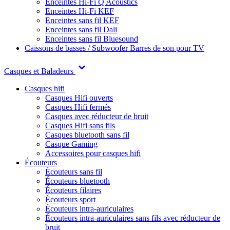
Enceintes Hi-Fi Q Acoustics
Enceintes Hi-Fi KEF
Enceintes sans fil KEF
Enceintes sans fil Dali
Enceintes sans fil Bluesound
Caissons de basses / Subwoofer
Barres de son pour TV
Casques et Baladeurs
Casques hifi
Casques Hifi ouverts
Casques Hifi fermés
Casques avec réducteur de bruit
Casques Hifi sans fils
Casques bluetooth sans fil
Casque Gaming
Accessoires pour casques hifi
Écouteurs
Écouteurs sans fil
Écouteurs bluetooth
Écouteurs filaires
Écouteurs sport
Écouteurs intra-auriculaires
Écouteurs intra-auriculaires sans fils avec réducteur de
bruit