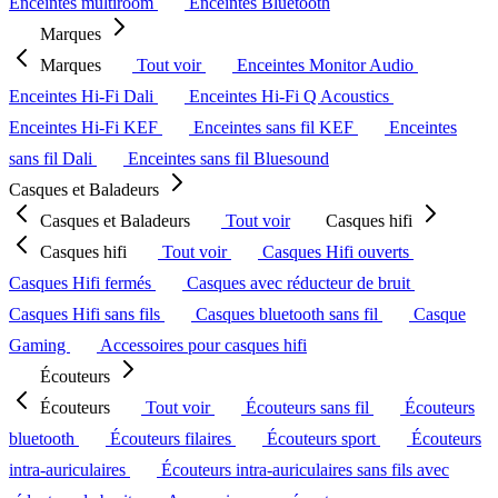
Enceintes multiroom
Enceintes Bluetooth
Marques
Marques
Tout voir
Enceintes Monitor Audio
Enceintes Hi-Fi Dali
Enceintes Hi-Fi Q Acoustics
Enceintes Hi-Fi KEF
Enceintes sans fil KEF
Enceintes
sans fil Dali
Enceintes sans fil Bluesound
Casques et Baladeurs
Casques et Baladeurs
Tout voir
Casques hifi
Casques hifi
Tout voir
Casques Hifi ouverts
Casques Hifi fermés
Casques avec réducteur de bruit
Casques Hifi sans fils
Casques bluetooth sans fil
Casque
Gaming
Accessoires pour casques hifi
Écouteurs
Écouteurs
Tout voir
Écouteurs sans fil
Écouteurs
bluetooth
Écouteurs filaires
Écouteurs sport
Écouteurs
intra-auriculaires
Écouteurs intra-auriculaires sans fils avec