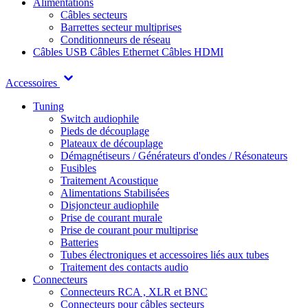
Alimentations
Câbles secteurs
Barrettes secteur multiprises
Conditionneurs de réseau
Câbles USB
Câbles Ethernet
Câbles HDMI
Accessoires
Tuning
Switch audiophile
Pieds de découplage
Plateaux de découplage
Démagnétiseurs / Générateurs d'ondes / Résonateurs
Fusibles
Traitement Acoustique
Alimentations Stabilisées
Disjoncteur audiophile
Prise de courant murale
Prise de courant pour multiprise
Batteries
Tubes électroniques et accessoires liés aux tubes
Traitement des contacts audio
Connecteurs
Connecteurs RCA , XLR et BNC
Connecteurs pour câbles secteurs