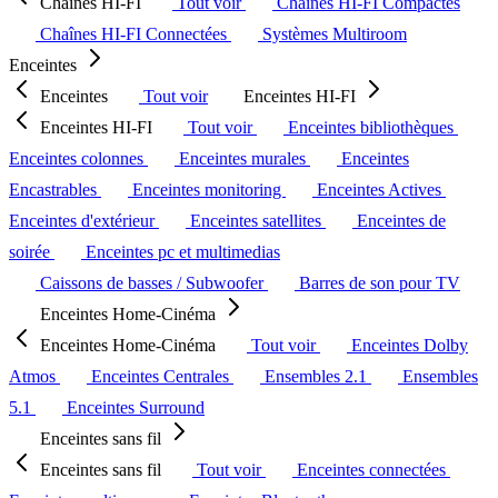
Chaînes HI-FI
Tout voir
Chaînes HI-FI Compactes
Chaînes HI-FI Connectées
Systèmes Multiroom
Enceintes
Enceintes
Tout voir
Enceintes HI-FI
Enceintes HI-FI
Tout voir
Enceintes bibliothèques
Enceintes colonnes
Enceintes murales
Enceintes
Encastrables
Enceintes monitoring
Enceintes Actives
Enceintes d'extérieur
Enceintes satellites
Enceintes de
soirée
Enceintes pc et multimedias
Caissons de basses / Subwoofer
Barres de son pour TV
Enceintes Home-Cinéma
Enceintes Home-Cinéma
Tout voir
Enceintes Dolby
Atmos
Enceintes Centrales
Ensembles 2.1
Ensembles
5.1
Enceintes Surround
Enceintes sans fil
Enceintes sans fil
Tout voir
Enceintes connectées