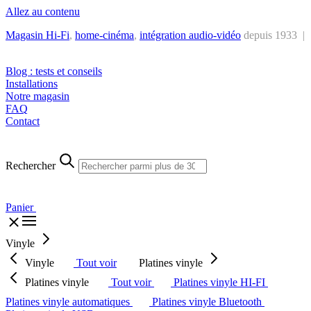
Allez au contenu
Magasin Hi-Fi
,
home-cinéma
,
intégra
tion audio-vidéo
depuis 1933 |
Tél. : +32 2 538 44 51 (mar-sam, 10h-12h30 et 14h-18h30)
Blog : tests et conseils
Installations
Notre magasin
FAQ
Contact
Rechercher
Panier
Vinyle
Vinyle
Tout voir
Platines vinyle
Platines vinyle
Tout voir
Platines vinyle HI-FI
Platines vinyle automatiques
Platines vinyle Bluetooth