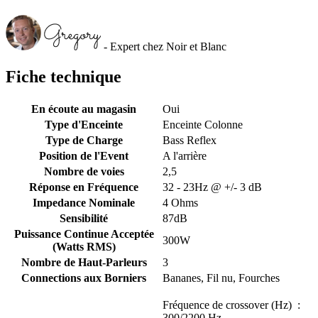
- Expert chez Noir et Blanc
Fiche technique
En écoute au magasin
Oui
Type d'Enceinte
Enceinte Colonne
Type de Charge
Bass Reflex
Position de l'Event
A l'arrière
Nombre de voies
2,5
Réponse en Fréquence
32 - 23Hz @ +/- 3 dB
Impedance Nominale
4 Ohms
Sensibilité
87dB
Puissance Continue Acceptée
300W
(Watts RMS)
Nombre de Haut-Parleurs
3
Connections aux Borniers
Bananes, Fil nu, Fourches
Fréquence de crossover (Hz) :
300/2200 Hz