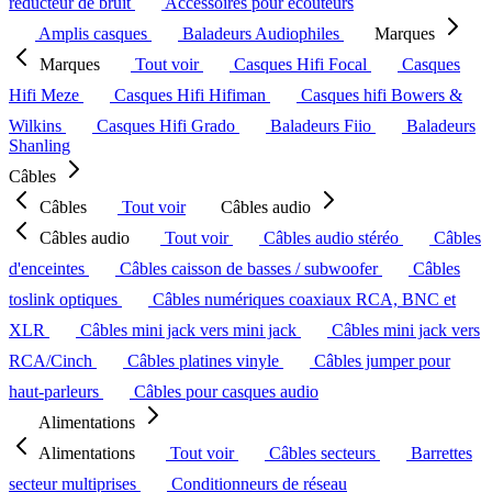
réducteur de bruit
Accessoires pour écouteurs
Amplis casques
Baladeurs Audiophiles
Marques
Marques
Tout voir
Casques Hifi Focal
Casques
Hifi Meze
Casques Hifi Hifiman
Casques hifi Bowers &
Wilkins
Casques Hifi Grado
Baladeurs Fiio
Baladeurs
Shanling
Câbles
Câbles
Tout voir
Câbles audio
Câbles audio
Tout voir
Câbles audio stéréo
Câbles
d'enceintes
Câbles caisson de basses / subwoofer
Câbles
toslink optiques
Câbles numériques coaxiaux RCA, BNC et
XLR
Câbles mini jack vers mini jack
Câbles mini jack vers
RCA/Cinch
Câbles platines vinyle
Câbles jumper pour
haut-parleurs
Câbles pour casques audio
Alimentations
Alimentations
Tout voir
Câbles secteurs
Barrettes
secteur multiprises
Conditionneurs de réseau