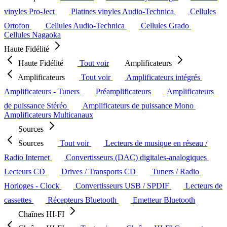
vinyles Pro-Ject
Platines vinyles Audio-Technica
Cellules
Ortofon
Cellules Audio-Technica
Cellules Grado
Cellules Nagaoka
Haute Fidélité
Haute Fidélité
Tout voir
Amplificateurs
Amplificateurs
Tout voir
Amplificateurs intégrés
Amplificateurs - Tuners
Préamplificateurs
Amplificateurs
de puissance Stéréo
Amplificateurs de puissance Mono
Amplificateurs Multicanaux
Sources
Sources
Tout voir
Lecteurs de musique en réseau /
Radio Internet
Convertisseurs (DAC) digitales-analogiques
Lecteurs CD
Drives / Transports CD
Tuners / Radio
Horloges - Clock
Convertisseurs USB / SPDIF
Lecteurs de
cassettes
Récepteurs Bluetooth
Emetteur Bluetooth
Chaînes HI-FI