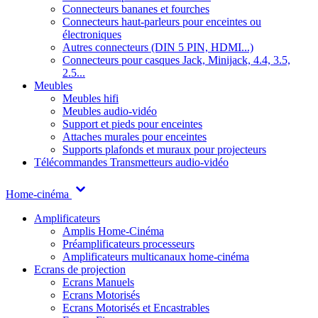
Connecteurs bananes et fourches
Connecteurs haut-parleurs pour enceintes ou
électroniques
Autres connecteurs (DIN 5 PIN, HDMI...)
Connecteurs pour casques Jack, Minijack, 4.4, 3.5,
2.5...
Meubles
Meubles hifi
Meubles audio-vidéo
Support et pieds pour enceintes
Attaches murales pour enceintes
Supports plafonds et muraux pour projecteurs
Télécommandes
Transmetteurs audio-vidéo
Home-cinéma
Amplificateurs
Amplis Home-Cinéma
Préamplificateurs processeurs
Amplificateurs multicanaux home-cinéma
Ecrans de projection
Ecrans Manuels
Ecrans Motorisés
Ecrans Motorisés et Encastrables