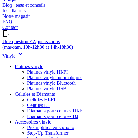
Blog : tests et conseils
Installations
Notre magasin
FAQ
Contact
Une question ? Appelez-nous
(mar-sam, 10h-12h30 et 14h-18h30)
Vinyle
Platines vinyle
Platines vinyle HI-FI
Platines vinyle automatiques
Platines vinyle Bluetooth
Platines vinyle USB
Cellules et Diamants
Cellules HI-FI
Cellules DJ
Diamants pour cellules HI-FI
Diamants pour cellules DJ
Accessoires vinyle
Préamplificateurs phono
Step-Up Transformer