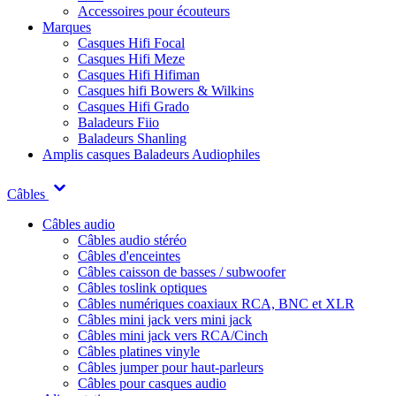
Accessoires pour écouteurs
Marques
Casques Hifi Focal
Casques Hifi Meze
Casques Hifi Hifiman
Casques hifi Bowers & Wilkins
Casques Hifi Grado
Baladeurs Fiio
Baladeurs Shanling
Amplis casques
Baladeurs Audiophiles
Câbles
Câbles audio
Câbles audio stéréo
Câbles d'enceintes
Câbles caisson de basses / subwoofer
Câbles toslink optiques
Câbles numériques coaxiaux RCA, BNC et XLR
Câbles mini jack vers mini jack
Câbles mini jack vers RCA/Cinch
Câbles platines vinyle
Câbles jumper pour haut-parleurs
Câbles pour casques audio