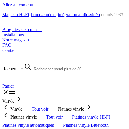
Allez au contenu
Magasin Hi-Fi
,
home-cinéma
,
intégra
tion audio-vidéo
depuis 1933 |
Tél. : +32 2 538 44 51 (mar-sam, 10h-12h30 et 14h-18h30)
Blog : tests et conseils
Installations
Notre magasin
FAQ
Contact
Rechercher
Panier
Vinyle
Vinyle
Tout voir
Platines vinyle
Platines vinyle
Tout voir
Platines vinyle HI-FI
Platines vinyle automatiques
Platines vinyle Bluetooth