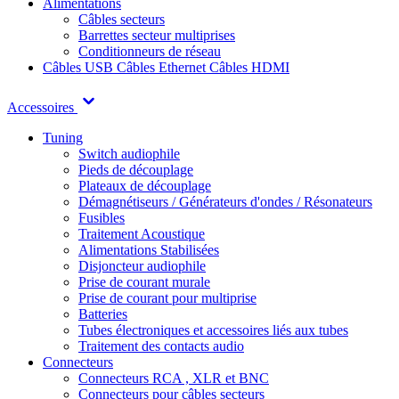
Alimentations
Câbles secteurs
Barrettes secteur multiprises
Conditionneurs de réseau
Câbles USB
Câbles Ethernet
Câbles HDMI
Accessoires
Tuning
Switch audiophile
Pieds de découplage
Plateaux de découplage
Démagnétiseurs / Générateurs d'ondes / Résonateurs
Fusibles
Traitement Acoustique
Alimentations Stabilisées
Disjoncteur audiophile
Prise de courant murale
Prise de courant pour multiprise
Batteries
Tubes électroniques et accessoires liés aux tubes
Traitement des contacts audio
Connecteurs
Connecteurs RCA , XLR et BNC
Connecteurs pour câbles secteurs