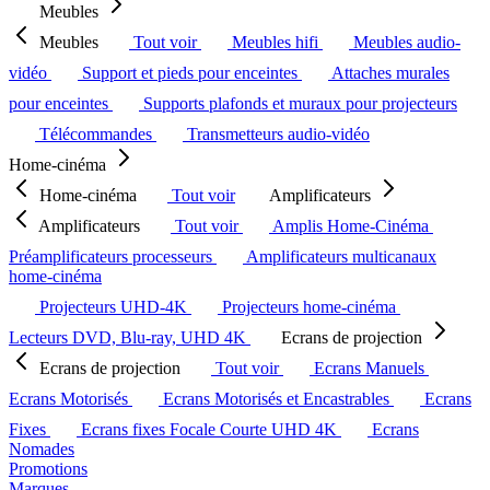
Meubles
Meubles
Tout voir
Meubles hifi
Meubles audio-
vidéo
Support et pieds pour enceintes
Attaches murales
pour enceintes
Supports plafonds et muraux pour projecteurs
Télécommandes
Transmetteurs audio-vidéo
Home-cinéma
Home-cinéma
Tout voir
Amplificateurs
Amplificateurs
Tout voir
Amplis Home-Cinéma
Préamplificateurs processeurs
Amplificateurs multicanaux
home-cinéma
Projecteurs UHD-4K
Projecteurs home-cinéma
Lecteurs DVD, Blu-ray, UHD 4K
Ecrans de projection
Ecrans de projection
Tout voir
Ecrans Manuels
Ecrans Motorisés
Ecrans Motorisés et Encastrables
Ecrans
Fixes
Ecrans fixes Focale Courte UHD 4K
Ecrans
Nomades
Promotions
Marques