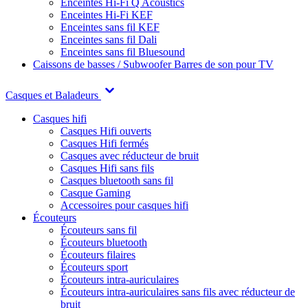
Enceintes Hi-Fi Q Acoustics
Enceintes Hi-Fi KEF
Enceintes sans fil KEF
Enceintes sans fil Dali
Enceintes sans fil Bluesound
Caissons de basses / Subwoofer
Barres de son pour TV
Casques et Baladeurs
Casques hifi
Casques Hifi ouverts
Casques Hifi fermés
Casques avec réducteur de bruit
Casques Hifi sans fils
Casques bluetooth sans fil
Casque Gaming
Accessoires pour casques hifi
Écouteurs
Écouteurs sans fil
Écouteurs bluetooth
Écouteurs filaires
Écouteurs sport
Écouteurs intra-auriculaires
Écouteurs intra-auriculaires sans fils avec réducteur de
bruit