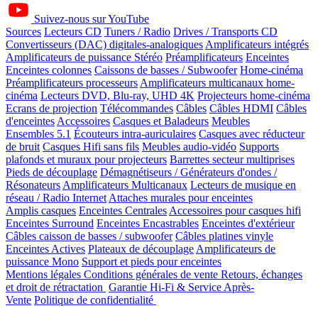
Suivez-nous sur YouTube
Sources
Lecteurs CD
Tuners / Radio
Drives / Transports CD
Convertisseurs (DAC) digitales-analogiques
Amplificateurs intégrés
Amplificateurs de puissance Stéréo
Préamplificateurs
Enceintes
Enceintes colonnes
Caissons de basses / Subwoofer
Home-cinéma
Préamplificateurs processeurs
Amplificateurs multicanaux home-
cinéma
Lecteurs DVD, Blu-ray, UHD 4K
Projecteurs home-cinéma
Ecrans de projection
Télécommandes
Câbles
Câbles HDMI
Câbles
d'enceintes
Accessoires
Casques et Baladeurs
Meubles
Ensembles 5.1
Écouteurs intra-auriculaires
Casques avec réducteur
de bruit
Casques Hifi sans fils
Meubles audio-vidéo
Supports
plafonds et muraux pour projecteurs
Barrettes secteur multiprises
Pieds de découplage
Démagnétiseurs / Générateurs d'ondes /
Résonateurs
Amplificateurs Multicanaux
Lecteurs de musique en
réseau / Radio Internet
Attaches murales pour enceintes
Amplis casques
Enceintes Centrales
Accessoires pour casques hifi
Enceintes Surround
Enceintes Encastrables
Enceintes d'extérieur
Câbles caisson de basses / subwoofer
Câbles platines vinyle
Enceintes Actives
Plateaux de découplage
Amplificateurs de
puissance Mono
Support et pieds pour enceintes
Mentions légales
Conditions générales de vente
Retours, échanges
et droit de rétractation
Garantie Hi-Fi & Service Après-
Vente
Politique de confidentialité