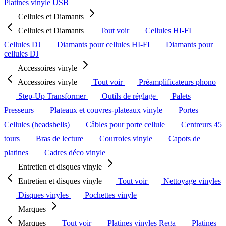
Platines vinyle USB
Cellules et Diamants
Cellules et Diamants
Tout voir
Cellules HI-FI
Cellules DJ
Diamants pour cellules HI-FI
Diamants pour
cellules DJ
Accessoires vinyle
Accessoires vinyle
Tout voir
Préamplificateurs phono
Step-Up Transformer
Outils de réglage
Palets
Presseurs
Plateaux et couvres-plateaux vinyle
Portes
Cellules (headshells)
Câbles pour porte cellule
Centreurs 45
tours
Bras de lecture
Courroies vinyle
Capots de
platines
Cadres déco vinyle
Entretien et disques vinyle
Entretien et disques vinyle
Tout voir
Nettoyage vinyles
Disques vinyles
Pochettes vinyle
Marques
Marques
Tout voir
Platines vinyles Rega
Platines