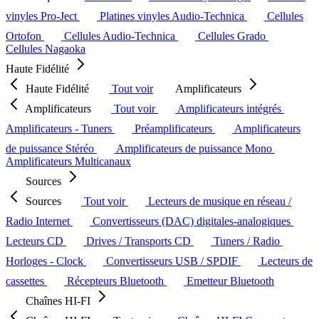
vinyles Pro-Ject
Platines vinyles Audio-Technica
Cellules
Ortofon
Cellules Audio-Technica
Cellules Grado
Cellules Nagaoka
Haute Fidélité
Haute Fidélité
Tout voir
Amplificateurs
Amplificateurs
Tout voir
Amplificateurs intégrés
Amplificateurs - Tuners
Préamplificateurs
Amplificateurs
de puissance Stéréo
Amplificateurs de puissance Mono
Amplificateurs Multicanaux
Sources
Sources
Tout voir
Lecteurs de musique en réseau /
Radio Internet
Convertisseurs (DAC) digitales-analogiques
Lecteurs CD
Drives / Transports CD
Tuners / Radio
Horloges - Clock
Convertisseurs USB / SPDIF
Lecteurs de
cassettes
Récepteurs Bluetooth
Emetteur Bluetooth
Chaînes HI-FI