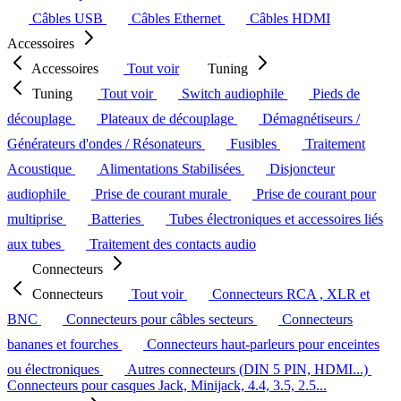
Câbles USB
Câbles Ethernet
Câbles HDMI
Accessoires
Accessoires
Tout voir
Tuning
Tuning
Tout voir
Switch audiophile
Pieds de
découplage
Plateaux de découplage
Démagnétiseurs /
Générateurs d'ondes / Résonateurs
Fusibles
Traitement
Acoustique
Alimentations Stabilisées
Disjoncteur
audiophile
Prise de courant murale
Prise de courant pour
multiprise
Batteries
Tubes électroniques et accessoires liés
aux tubes
Traitement des contacts audio
Connecteurs
Connecteurs
Tout voir
Connecteurs RCA , XLR et
BNC
Connecteurs pour câbles secteurs
Connecteurs
bananes et fourches
Connecteurs haut-parleurs pour enceintes
ou électroniques
Autres connecteurs (DIN 5 PIN, HDMI...)
Connecteurs pour casques Jack, Minijack, 4.4, 3.5, 2.5...