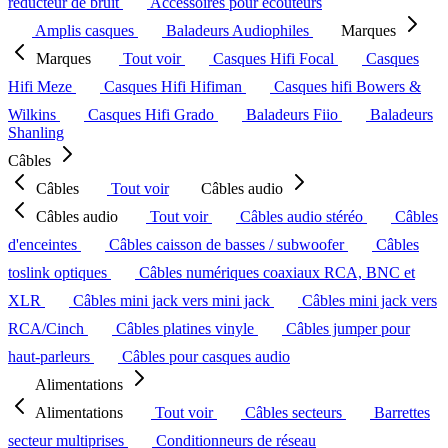
réducteur de bruit
Accessoires pour écouteurs
Amplis casques
Baladeurs Audiophiles
Marques
Marques
Tout voir
Casques Hifi Focal
Casques
Hifi Meze
Casques Hifi Hifiman
Casques hifi Bowers &
Wilkins
Casques Hifi Grado
Baladeurs Fiio
Baladeurs
Shanling
Câbles
Câbles
Tout voir
Câbles audio
Câbles audio
Tout voir
Câbles audio stéréo
Câbles
d'enceintes
Câbles caisson de basses / subwoofer
Câbles
toslink optiques
Câbles numériques coaxiaux RCA, BNC et
XLR
Câbles mini jack vers mini jack
Câbles mini jack vers
RCA/Cinch
Câbles platines vinyle
Câbles jumper pour
haut-parleurs
Câbles pour casques audio
Alimentations
Alimentations
Tout voir
Câbles secteurs
Barrettes
secteur multiprises
Conditionneurs de réseau