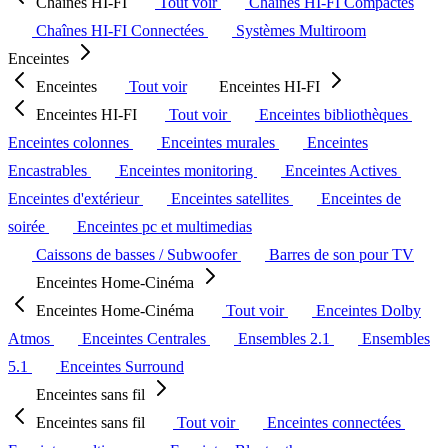
Chaînes HI-FI
Tout voir
Chaînes HI-FI Compactes
Chaînes HI-FI Connectées
Systèmes Multiroom
Enceintes
Enceintes
Tout voir
Enceintes HI-FI
Enceintes HI-FI
Tout voir
Enceintes bibliothèques
Enceintes colonnes
Enceintes murales
Enceintes
Encastrables
Enceintes monitoring
Enceintes Actives
Enceintes d'extérieur
Enceintes satellites
Enceintes de
soirée
Enceintes pc et multimedias
Caissons de basses / Subwoofer
Barres de son pour TV
Enceintes Home-Cinéma
Enceintes Home-Cinéma
Tout voir
Enceintes Dolby
Atmos
Enceintes Centrales
Ensembles 2.1
Ensembles
5.1
Enceintes Surround
Enceintes sans fil
Enceintes sans fil
Tout voir
Enceintes connectées