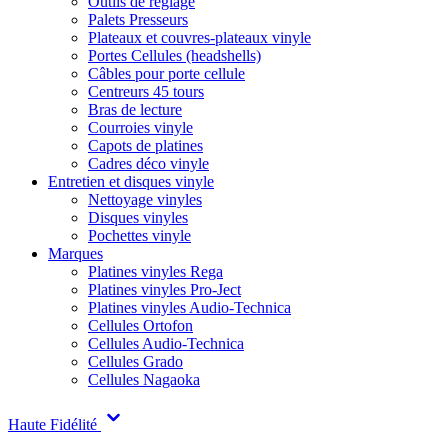
Outils de réglage
Palets Presseurs
Plateaux et couvres-plateaux vinyle
Portes Cellules (headshells)
Câbles pour porte cellule
Centreurs 45 tours
Bras de lecture
Courroies vinyle
Capots de platines
Cadres déco vinyle
Entretien et disques vinyle
Nettoyage vinyles
Disques vinyles
Pochettes vinyle
Marques
Platines vinyles Rega
Platines vinyles Pro-Ject
Platines vinyles Audio-Technica
Cellules Ortofon
Cellules Audio-Technica
Cellules Grado
Cellules Nagaoka
Haute Fidélité