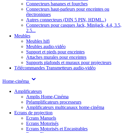
Connecteurs bananes et fourches
Connecteurs haut-parleurs pour enceintes ou
électroniques
Autres connecteurs (DIN 5 PIN, HDMI...)
Connecteurs pour casques Jack, Minijack, 4.4, 3.5,
2.5...
Meubles
Meubles hifi
Meubles audio-vidéo
Support et pieds pour enceintes
Attaches murales pour enceintes
Supports plafonds et muraux pour projecteurs
Télécommandes
Transmetteurs audio-vidéo
Home-cinéma
Amplificateurs
Amplis Home-Cinéma
Préamplificateurs processeurs
Amplificateurs multicanaux home-cinéma
Ecrans de projection
Ecrans Manuels
Ecrans Motorisés
Ecrans Motorisés et Encastrables