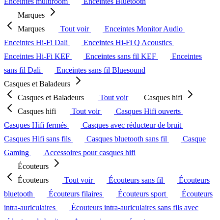
Enceintes multiroom
Enceintes Bluetooth
Marques
Marques
Tout voir
Enceintes Monitor Audio
Enceintes Hi-Fi Dali
Enceintes Hi-Fi Q Acoustics
Enceintes Hi-Fi KEF
Enceintes sans fil KEF
Enceintes
sans fil Dali
Enceintes sans fil Bluesound
Casques et Baladeurs
Casques et Baladeurs
Tout voir
Casques hifi
Casques hifi
Tout voir
Casques Hifi ouverts
Casques Hifi fermés
Casques avec réducteur de bruit
Casques Hifi sans fils
Casques bluetooth sans fil
Casque
Gaming
Accessoires pour casques hifi
Écouteurs
Écouteurs
Tout voir
Écouteurs sans fil
Écouteurs
bluetooth
Écouteurs filaires
Écouteurs sport
Écouteurs
intra-auriculaires
Écouteurs intra-auriculaires sans fils avec