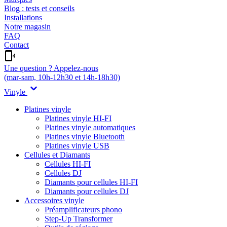
Blog : tests et conseils
Installations
Notre magasin
FAQ
Contact
Une question ? Appelez-nous
(mar-sam, 10h-12h30 et 14h-18h30)
Vinyle
Platines vinyle
Platines vinyle HI-FI
Platines vinyle automatiques
Platines vinyle Bluetooth
Platines vinyle USB
Cellules et Diamants
Cellules HI-FI
Cellules DJ
Diamants pour cellules HI-FI
Diamants pour cellules DJ
Accessoires vinyle
Préamplificateurs phono
Step-Up Transformer