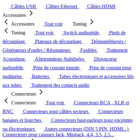
Câbles USB
Câbles Ethernet
Câbles HDMI
Accessoires
Accessoires
Tout voir
Tuning
Tuning
Tout voir
Switch audiophile
Pieds de
découplage
Plateaux de découplage
Démagnétiseurs /
Générateurs d'ondes / Résonateurs
Fusibles
Traitement
Acoustique
Alimentations Stabilisées
Disjoncteur
audiophile
Prise de courant murale
Prise de courant pour
multiprise
Batteries
Tubes électroniques et accessoires liés
aux tubes
Traitement des contacts audio
Connecteurs
Connecteurs
Tout voir
Connecteurs RCA , XLR et
BNC
Connecteurs pour câbles secteurs
Connecteurs
bananes et fourches
Connecteurs haut-parleurs pour enceintes
ou électroniques
Autres connecteurs (DIN 5 PIN, HDMI...)
Connecteurs pour casques Jack, Minijack, 4.4, 3.5, 2.5...