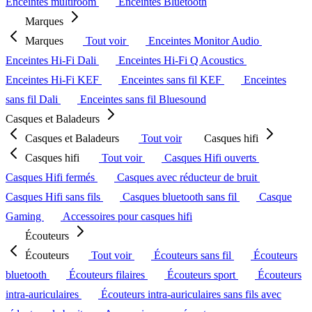
Enceintes multiroom
Enceintes Bluetooth
Marques
Marques
Tout voir
Enceintes Monitor Audio
Enceintes Hi-Fi Dali
Enceintes Hi-Fi Q Acoustics
Enceintes Hi-Fi KEF
Enceintes sans fil KEF
Enceintes
sans fil Dali
Enceintes sans fil Bluesound
Casques et Baladeurs
Casques et Baladeurs
Tout voir
Casques hifi
Casques hifi
Tout voir
Casques Hifi ouverts
Casques Hifi fermés
Casques avec réducteur de bruit
Casques Hifi sans fils
Casques bluetooth sans fil
Casque
Gaming
Accessoires pour casques hifi
Écouteurs
Écouteurs
Tout voir
Écouteurs sans fil
Écouteurs
bluetooth
Écouteurs filaires
Écouteurs sport
Écouteurs
intra-auriculaires
Écouteurs intra-auriculaires sans fils avec