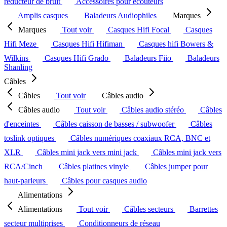
réducteur de bruit
Accessoires pour écouteurs
Amplis casques
Baladeurs Audiophiles
Marques
Marques
Tout voir
Casques Hifi Focal
Casques
Hifi Meze
Casques Hifi Hifiman
Casques hifi Bowers &
Wilkins
Casques Hifi Grado
Baladeurs Fiio
Baladeurs
Shanling
Câbles
Câbles
Tout voir
Câbles audio
Câbles audio
Tout voir
Câbles audio stéréo
Câbles
d'enceintes
Câbles caisson de basses / subwoofer
Câbles
toslink optiques
Câbles numériques coaxiaux RCA, BNC et
XLR
Câbles mini jack vers mini jack
Câbles mini jack vers
RCA/Cinch
Câbles platines vinyle
Câbles jumper pour
haut-parleurs
Câbles pour casques audio
Alimentations
Alimentations
Tout voir
Câbles secteurs
Barrettes
secteur multiprises
Conditionneurs de réseau