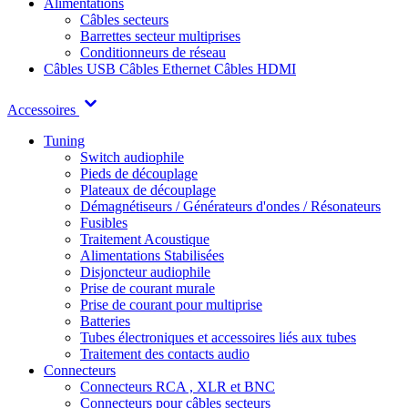
Alimentations
Câbles secteurs
Barrettes secteur multiprises
Conditionneurs de réseau
Câbles USB
Câbles Ethernet
Câbles HDMI
Accessoires
Tuning
Switch audiophile
Pieds de découplage
Plateaux de découplage
Démagnétiseurs / Générateurs d'ondes / Résonateurs
Fusibles
Traitement Acoustique
Alimentations Stabilisées
Disjoncteur audiophile
Prise de courant murale
Prise de courant pour multiprise
Batteries
Tubes électroniques et accessoires liés aux tubes
Traitement des contacts audio
Connecteurs
Connecteurs RCA , XLR et BNC
Connecteurs pour câbles secteurs