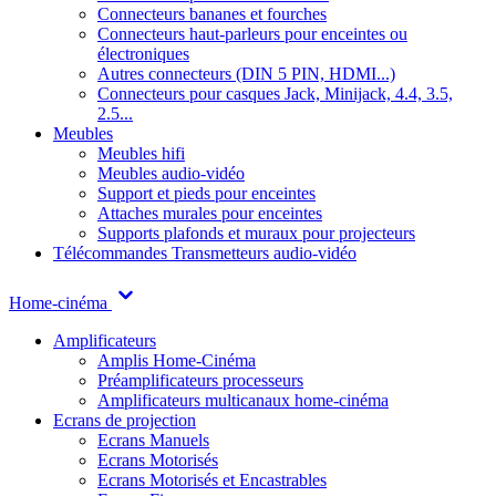
Connecteurs bananes et fourches
Connecteurs haut-parleurs pour enceintes ou
électroniques
Autres connecteurs (DIN 5 PIN, HDMI...)
Connecteurs pour casques Jack, Minijack, 4.4, 3.5,
2.5...
Meubles
Meubles hifi
Meubles audio-vidéo
Support et pieds pour enceintes
Attaches murales pour enceintes
Supports plafonds et muraux pour projecteurs
Télécommandes
Transmetteurs audio-vidéo
Home-cinéma
Amplificateurs
Amplis Home-Cinéma
Préamplificateurs processeurs
Amplificateurs multicanaux home-cinéma
Ecrans de projection
Ecrans Manuels
Ecrans Motorisés
Ecrans Motorisés et Encastrables