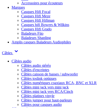
Accessoires pour écouteurs
Marques
Casques Hifi Focal
Casques Hifi Meze
Casques Hifi Hifiman
Casques hifi Bowers & Wilkins
Casques Hifi Grado
Baladeurs Fiio
Baladeurs Shanling
Amplis casques
Baladeurs Audiophiles
Câbles
Câbles audio
Câbles audio stéréo
Câbles d'enceintes
Câbles caisson de basses / subwoofer
Câbles toslink optiques
Câbles numériques coaxiaux RCA, BNC et XLR
Câbles mini jack vers mini jack
Câbles mini jack vers RCA/Cinch
Câbles platines vinyle
Câbles jumper pour haut-parleurs
Câbles pour casques audio