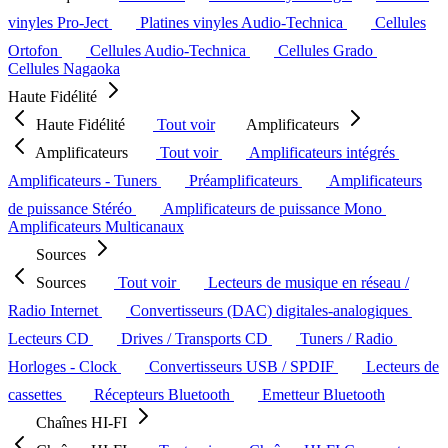
vinyles Pro-Ject
Platines vinyles Audio-Technica
Cellules
Ortofon
Cellules Audio-Technica
Cellules Grado
Cellules Nagaoka
Haute Fidélité
Haute Fidélité
Tout voir
Amplificateurs
Amplificateurs
Tout voir
Amplificateurs intégrés
Amplificateurs - Tuners
Préamplificateurs
Amplificateurs
de puissance Stéréo
Amplificateurs de puissance Mono
Amplificateurs Multicanaux
Sources
Sources
Tout voir
Lecteurs de musique en réseau /
Radio Internet
Convertisseurs (DAC) digitales-analogiques
Lecteurs CD
Drives / Transports CD
Tuners / Radio
Horloges - Clock
Convertisseurs USB / SPDIF
Lecteurs de
cassettes
Récepteurs Bluetooth
Emetteur Bluetooth
Chaînes HI-FI