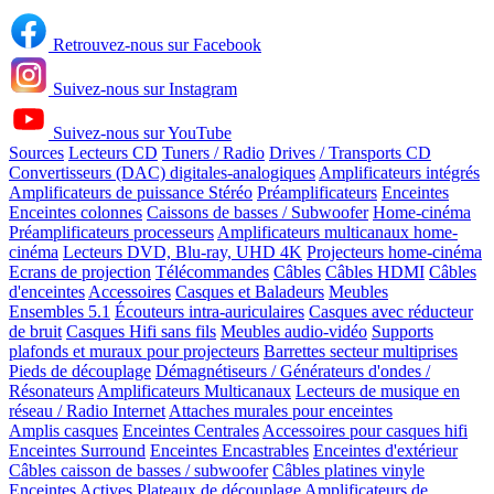
Retrouvez-nous sur Facebook
Suivez-nous sur Instagram
Suivez-nous sur YouTube
Sources
Lecteurs CD
Tuners / Radio
Drives / Transports CD
Convertisseurs (DAC) digitales-analogiques
Amplificateurs intégrés
Amplificateurs de puissance Stéréo
Préamplificateurs
Enceintes
Enceintes colonnes
Caissons de basses / Subwoofer
Home-cinéma
Préamplificateurs processeurs
Amplificateurs multicanaux home-
cinéma
Lecteurs DVD, Blu-ray, UHD 4K
Projecteurs home-cinéma
Ecrans de projection
Télécommandes
Câbles
Câbles HDMI
Câbles
d'enceintes
Accessoires
Casques et Baladeurs
Meubles
Ensembles 5.1
Écouteurs intra-auriculaires
Casques avec réducteur
de bruit
Casques Hifi sans fils
Meubles audio-vidéo
Supports
plafonds et muraux pour projecteurs
Barrettes secteur multiprises
Pieds de découplage
Démagnétiseurs / Générateurs d'ondes /
Résonateurs
Amplificateurs Multicanaux
Lecteurs de musique en
réseau / Radio Internet
Attaches murales pour enceintes
Amplis casques
Enceintes Centrales
Accessoires pour casques hifi
Enceintes Surround
Enceintes Encastrables
Enceintes d'extérieur
Câbles caisson de basses / subwoofer
Câbles platines vinyle
Enceintes Actives
Plateaux de découplage
Amplificateurs de