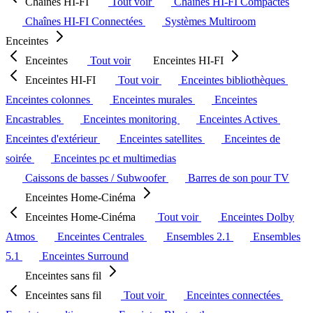
Chaînes HI-FI
Tout voir
Chaînes HI-FI Compactes
Chaînes HI-FI Connectées
Systèmes Multiroom
Enceintes
Enceintes
Tout voir
Enceintes HI-FI
Enceintes HI-FI
Tout voir
Enceintes bibliothèques
Enceintes colonnes
Enceintes murales
Enceintes
Encastrables
Enceintes monitoring
Enceintes Actives
Enceintes d'extérieur
Enceintes satellites
Enceintes de
soirée
Enceintes pc et multimedias
Caissons de basses / Subwoofer
Barres de son pour TV
Enceintes Home-Cinéma
Enceintes Home-Cinéma
Tout voir
Enceintes Dolby
Atmos
Enceintes Centrales
Ensembles 2.1
Ensembles
5.1
Enceintes Surround
Enceintes sans fil
Enceintes sans fil
Tout voir
Enceintes connectées