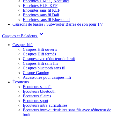
Enceintes Hi-Fi Q Acoustics
Enceintes Hi-Fi KEF
Enceintes sans fil KEF
Enceintes sans fil Dali
Enceintes sans fil Bluesound
Caissons de basses / Subwoofer
Barres de son pour TV
Casques et Baladeurs
Casques hifi
Casques Hifi ouverts
Casques Hifi fermés
Casques avec réducteur de bruit
Casques Hifi sans fils
Casques bluetooth sans fil
Casque Gaming
Accessoires pour casques hifi
Écouteurs
Écouteurs sans fil
Écouteurs bluetooth
Écouteurs filaires
Écouteurs sport
Écouteurs intra-auriculaires
Écouteurs intra-auriculaires sans fils avec réducteur de
bruit