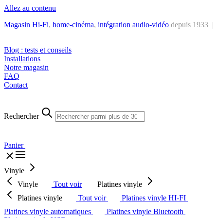
Allez au contenu
Magasin Hi-Fi
,
home-cinéma
,
intégra
tion audio-vidéo
depuis 1933 |
Tél. : +32 2 538 44 51 (mar-sam, 10h-12h30 et 14h-18h30)
Blog : tests et conseils
Installations
Notre magasin
FAQ
Contact
Rechercher
Panier
Vinyle
Vinyle
Tout voir
Platines vinyle
Platines vinyle
Tout voir
Platines vinyle HI-FI
Platines vinyle automatiques
Platines vinyle Bluetooth