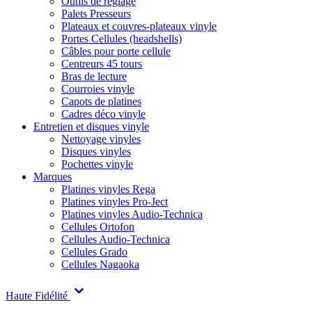
Outils de réglage
Palets Presseurs
Plateaux et couvres-plateaux vinyle
Portes Cellules (headshells)
Câbles pour porte cellule
Centreurs 45 tours
Bras de lecture
Courroies vinyle
Capots de platines
Cadres déco vinyle
Entretien et disques vinyle
Nettoyage vinyles
Disques vinyles
Pochettes vinyle
Marques
Platines vinyles Rega
Platines vinyles Pro-Ject
Platines vinyles Audio-Technica
Cellules Ortofon
Cellules Audio-Technica
Cellules Grado
Cellules Nagaoka
Haute Fidélité