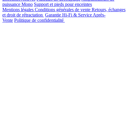
puissance Mono
Support et pieds pour enceintes
Mentions légales
Conditions générales de vente
Retours, échanges
et droit de rétractation
Garantie Hi-Fi & Service Après-
Vente
Politique de confidentialité