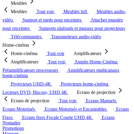
Meubles
Meubles
Tout voir
Meubles hifi
Meubles audio-
vidéo
Support et pieds pour enceintes
Attaches murales
pour enceintes
Supports plafonds et muraux pour projecteurs
Télécommandes
Transmetteurs audio-vidéo
Home-cinéma
Home-cinéma
Tout voir
Amplificateurs
Amplificateurs
Tout voir
Amplis Home-Cinéma
Préamplificateurs processeurs
Amplificateurs multicanaux
home-cinéma
Projecteurs UHD-4K
Projecteurs home-cinéma
Lecteurs DVD, Blu-ray, UHD 4K
Ecrans de projection
Ecrans de projection
Tout voir
Ecrans Manuels
Ecrans Motorisés
Ecrans Motorisés et Encastrables
Ecrans
Fixes
Ecrans fixes Focale Courte UHD 4K
Ecrans
Nomades
Promotions
Marques