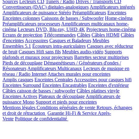
Sources
Lecteurs CD
Tuners / Radio
Drives / Transports CD
Convertisseurs (DAC) digitales-analogiques
Amplificateurs intégrés
Amplificateurs de puissance Stéréo
Préamplificateurs
Enceintes
Enceintes colonnes
Caissons de basses / Subwoofer
Home-cinéma
Préamplificateurs processeurs
Amplificateurs multicanaux home-
cinéma
Lecteurs DVD, Blu-ray, UHD 4K
Projecteurs home-cinéma
Ecrans de projection
Télécommandes
Câbles
Câbles HDMI
Câbles
d'enceintes
Accessoires
Casques et Baladeurs
Meubles
Ensembles 5.1
Écouteurs intra-auriculaires
Casques avec réducteur
de bruit
Casques Hifi sans fils
Meubles audio-vidéo
Supports
plafonds et muraux pour projecteurs
Barrettes secteur multiprises
Pieds de découplage
Démagnétiseurs / Générateurs d'ondes /
Résonateurs
Amplificateurs Multicanaux
Lecteurs de musique en
réseau / Radio Internet
Attaches murales pour enceintes
Amplis casques
Enceintes Centrales
Accessoires pour casques hifi
Enceintes Surround
Enceintes Encastrables
Enceintes d'extérieur
Câbles caisson de basses / subwoofer
Câbles platines vinyle
Enceintes Actives
Plateaux de découplage
Amplificateurs de
puissance Mono
Support et pieds pour enceintes
Mentions légales
Conditions générales de vente
Retours, échanges
et droit de rétractation
Garantie Hi-Fi & Service Après-
Vente
Politique de confidentialité