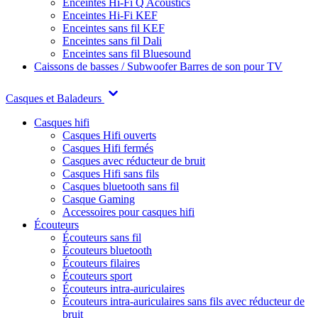
Enceintes Hi-Fi Q Acoustics
Enceintes Hi-Fi KEF
Enceintes sans fil KEF
Enceintes sans fil Dali
Enceintes sans fil Bluesound
Caissons de basses / Subwoofer
Barres de son pour TV
Casques et Baladeurs
Casques hifi
Casques Hifi ouverts
Casques Hifi fermés
Casques avec réducteur de bruit
Casques Hifi sans fils
Casques bluetooth sans fil
Casque Gaming
Accessoires pour casques hifi
Écouteurs
Écouteurs sans fil
Écouteurs bluetooth
Écouteurs filaires
Écouteurs sport
Écouteurs intra-auriculaires
Écouteurs intra-auriculaires sans fils avec réducteur de
bruit