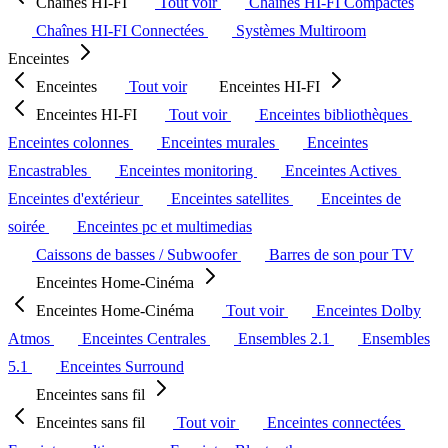
Chaînes HI-FI
Tout voir
Chaînes HI-FI Compactes
Chaînes HI-FI Connectées
Systèmes Multiroom
Enceintes
Enceintes
Tout voir
Enceintes HI-FI
Enceintes HI-FI
Tout voir
Enceintes bibliothèques
Enceintes colonnes
Enceintes murales
Enceintes
Encastrables
Enceintes monitoring
Enceintes Actives
Enceintes d'extérieur
Enceintes satellites
Enceintes de
soirée
Enceintes pc et multimedias
Caissons de basses / Subwoofer
Barres de son pour TV
Enceintes Home-Cinéma
Enceintes Home-Cinéma
Tout voir
Enceintes Dolby
Atmos
Enceintes Centrales
Ensembles 2.1
Ensembles
5.1
Enceintes Surround
Enceintes sans fil
Enceintes sans fil
Tout voir
Enceintes connectées