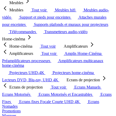
Meubles
Meubles
Tout voir
Meubles hifi
Meubles audio-
vidéo
Support et pieds pour enceintes
Attaches murales
pour enceintes
Supports plafonds et muraux pour projecteurs
Télécommandes
Transmetteurs audio-vidéo
Home-cinéma
Home-cinéma
Tout voir
Amplificateurs
Amplificateurs
Tout voir
Amplis Home-Cinéma
Préamplificateurs processeurs
Amplificateurs multicanaux
home-cinéma
Projecteurs UHD-4K
Projecteurs home-cinéma
Lecteurs DVD, Blu-ray, UHD 4K
Ecrans de projection
Ecrans de projection
Tout voir
Ecrans Manuels
Ecrans Motorisés
Ecrans Motorisés et Encastrables
Ecrans
Fixes
Ecrans fixes Focale Courte UHD 4K
Ecrans
Nomades
Promotions
Marques