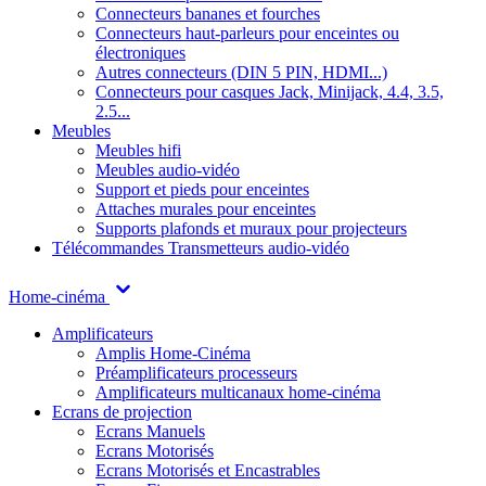
Connecteurs bananes et fourches
Connecteurs haut-parleurs pour enceintes ou
électroniques
Autres connecteurs (DIN 5 PIN, HDMI...)
Connecteurs pour casques Jack, Minijack, 4.4, 3.5,
2.5...
Meubles
Meubles hifi
Meubles audio-vidéo
Support et pieds pour enceintes
Attaches murales pour enceintes
Supports plafonds et muraux pour projecteurs
Télécommandes
Transmetteurs audio-vidéo
Home-cinéma
Amplificateurs
Amplis Home-Cinéma
Préamplificateurs processeurs
Amplificateurs multicanaux home-cinéma
Ecrans de projection
Ecrans Manuels
Ecrans Motorisés
Ecrans Motorisés et Encastrables