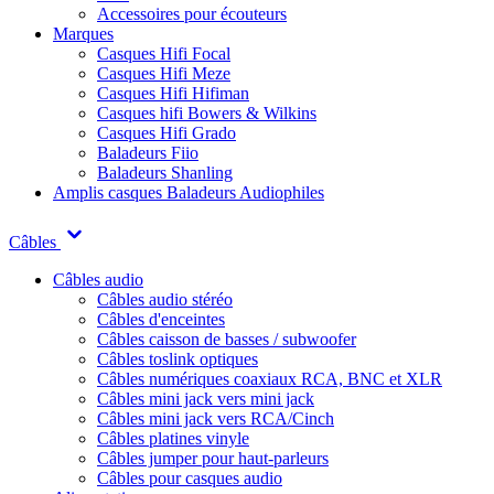
Accessoires pour écouteurs
Marques
Casques Hifi Focal
Casques Hifi Meze
Casques Hifi Hifiman
Casques hifi Bowers & Wilkins
Casques Hifi Grado
Baladeurs Fiio
Baladeurs Shanling
Amplis casques
Baladeurs Audiophiles
Câbles
Câbles audio
Câbles audio stéréo
Câbles d'enceintes
Câbles caisson de basses / subwoofer
Câbles toslink optiques
Câbles numériques coaxiaux RCA, BNC et XLR
Câbles mini jack vers mini jack
Câbles mini jack vers RCA/Cinch
Câbles platines vinyle
Câbles jumper pour haut-parleurs
Câbles pour casques audio