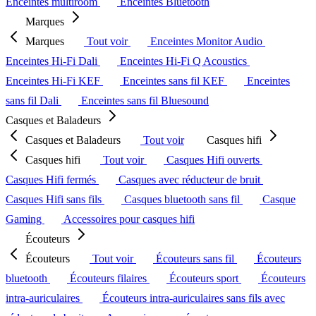
Enceintes multiroom
Enceintes Bluetooth
Marques
Marques
Tout voir
Enceintes Monitor Audio
Enceintes Hi-Fi Dali
Enceintes Hi-Fi Q Acoustics
Enceintes Hi-Fi KEF
Enceintes sans fil KEF
Enceintes
sans fil Dali
Enceintes sans fil Bluesound
Casques et Baladeurs
Casques et Baladeurs
Tout voir
Casques hifi
Casques hifi
Tout voir
Casques Hifi ouverts
Casques Hifi fermés
Casques avec réducteur de bruit
Casques Hifi sans fils
Casques bluetooth sans fil
Casque
Gaming
Accessoires pour casques hifi
Écouteurs
Écouteurs
Tout voir
Écouteurs sans fil
Écouteurs
bluetooth
Écouteurs filaires
Écouteurs sport
Écouteurs
intra-auriculaires
Écouteurs intra-auriculaires sans fils avec