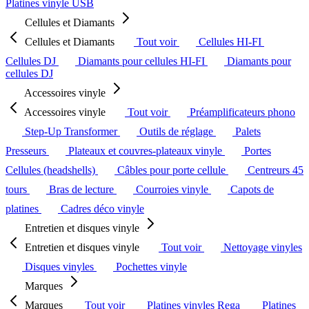
Platines vinyle USB
Cellules et Diamants
Cellules et Diamants
Tout voir
Cellules HI-FI
Cellules DJ
Diamants pour cellules HI-FI
Diamants pour
cellules DJ
Accessoires vinyle
Accessoires vinyle
Tout voir
Préamplificateurs phono
Step-Up Transformer
Outils de réglage
Palets
Presseurs
Plateaux et couvres-plateaux vinyle
Portes
Cellules (headshells)
Câbles pour porte cellule
Centreurs 45
tours
Bras de lecture
Courroies vinyle
Capots de
platines
Cadres déco vinyle
Entretien et disques vinyle
Entretien et disques vinyle
Tout voir
Nettoyage vinyles
Disques vinyles
Pochettes vinyle
Marques
Marques
Tout voir
Platines vinyles Rega
Platines