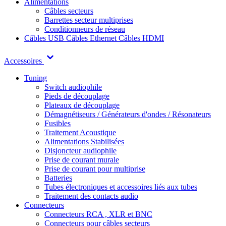
Alimentations
Câbles secteurs
Barrettes secteur multiprises
Conditionneurs de réseau
Câbles USB
Câbles Ethernet
Câbles HDMI
Accessoires
Tuning
Switch audiophile
Pieds de découplage
Plateaux de découplage
Démagnétiseurs / Générateurs d'ondes / Résonateurs
Fusibles
Traitement Acoustique
Alimentations Stabilisées
Disjoncteur audiophile
Prise de courant murale
Prise de courant pour multiprise
Batteries
Tubes électroniques et accessoires liés aux tubes
Traitement des contacts audio
Connecteurs
Connecteurs RCA , XLR et BNC
Connecteurs pour câbles secteurs