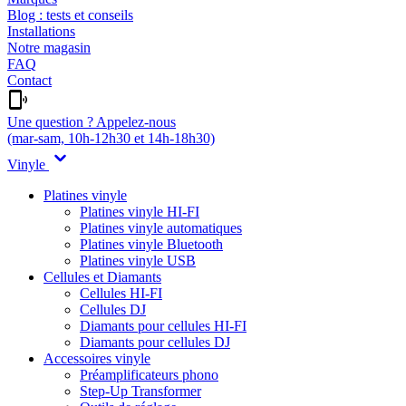
Blog : tests et conseils
Installations
Notre magasin
FAQ
Contact
Une question ? Appelez-nous
(mar-sam, 10h-12h30 et 14h-18h30)
Vinyle
Platines vinyle
Platines vinyle HI-FI
Platines vinyle automatiques
Platines vinyle Bluetooth
Platines vinyle USB
Cellules et Diamants
Cellules HI-FI
Cellules DJ
Diamants pour cellules HI-FI
Diamants pour cellules DJ
Accessoires vinyle
Préamplificateurs phono
Step-Up Transformer