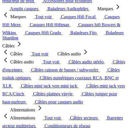
réducteur de bruit
Accessoires pour écouteurs
Amplis casques
Baladeurs Audiophiles
Marques
Marques
Tout voir
Casques Hifi Focal
Casques
Hifi Meze
Casques Hifi Hifiman
Casques hifi Bowers &
Wilkins
Casques Hifi Grado
Baladeurs Fiio
Baladeurs
Shanling
Câbles
Câbles
Tout voir
Câbles audio
Câbles audio
Tout voir
Câbles audio stéréo
Câbles
d'enceintes
Câbles caisson de basses / subwoofer
Câbles
toslink optiques
Câbles numériques coaxiaux RCA, BNC et
XLR
Câbles mini jack vers mini jack
Câbles mini jack vers
RCA/Cinch
Câbles platines vinyle
Câbles jumper pour
haut-parleurs
Câbles pour casques audio
Alimentations
Alimentations
Tout voir
Câbles secteurs
Barrettes
secteur multiprises
Conditionneurs de réseau