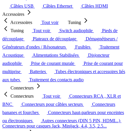
Câbles USB
Câbles Ethernet
Câbles HDMI
Accessoires
Accessoires
Tout voir
Tuning
Tuning
Tout voir
Switch audiophile
Pieds de
découplage
Plateaux de découplage
Démagnétiseurs /
Générateurs d'ondes / Résonateurs
Fusibles
Traitement
Acoustique
Alimentations Stabilisées
Disjoncteur
audiophile
Prise de courant murale
Prise de courant pour
multiprise
Batteries
Tubes électroniques et accessoires liés
aux tubes
Traitement des contacts audio
Connecteurs
Connecteurs
Tout voir
Connecteurs RCA , XLR et
BNC
Connecteurs pour câbles secteurs
Connecteurs
bananes et fourches
Connecteurs haut-parleurs pour enceintes
ou électroniques
Autres connecteurs (DIN 5 PIN, HDMI...)
Connecteurs pour casques Jack, Minijack, 4.4, 3.5, 2.5...