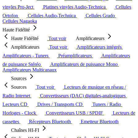
vinyles Pro-Ject
Platines vinyles Audio-Technica
Cellules
Ortofon
Cellules Audio-Technica
Cellules Grado
Cellules Nagaoka
Haute Fidélité
Haute Fidélité
Tout voir
Amplificateurs
Amplificateurs
Tout voir
Amplificateurs intégrés
Amplificateurs - Tuners
Préamplificateurs
Amplificateurs
de puissance Stéréo
Amplificateurs de puissance Mono
Amplificateurs Multicanaux
Sources
Sources
Tout voir
Lecteurs de musique en réseau /
Radio Internet
Convertisseurs (DAC) digitales-analogiques
Lecteurs CD
Drives / Transports CD
Tuners / Radio
Horloges - Clock
Convertisseurs USB / SPDIF
Lecteurs de
cassettes
Récepteurs Bluetooth
Emetteur Bluetooth
Chaînes HI-FI