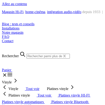
Allez au contenu
Magasin Hi-Fi
,
home-cinéma
,
intégra
tion audio-vidéo
depuis 1933 |
Tél. : +32 2 538 44 51 (mar-sam, 10h-12h30 et 14h-18h30)
Blog : tests et conseils
Installations
Notre magasin
FAQ
Contact
Rechercher
Panier
Vinyle
Vinyle
Tout voir
Platines vinyle
Platines vinyle
Tout voir
Platines vinyle HI-FI
Platines vinyle automatiques
Platines vinyle Bluetooth