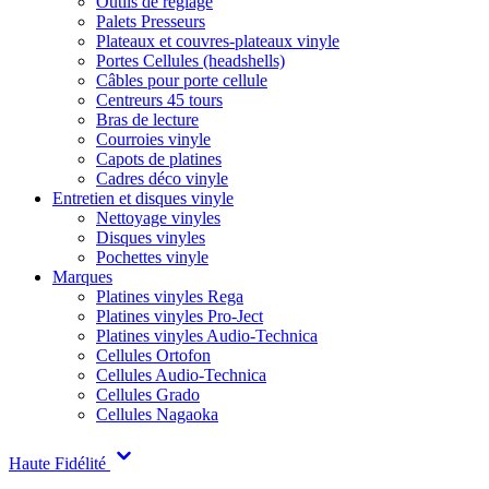
Outils de réglage
Palets Presseurs
Plateaux et couvres-plateaux vinyle
Portes Cellules (headshells)
Câbles pour porte cellule
Centreurs 45 tours
Bras de lecture
Courroies vinyle
Capots de platines
Cadres déco vinyle
Entretien et disques vinyle
Nettoyage vinyles
Disques vinyles
Pochettes vinyle
Marques
Platines vinyles Rega
Platines vinyles Pro-Ject
Platines vinyles Audio-Technica
Cellules Ortofon
Cellules Audio-Technica
Cellules Grado
Cellules Nagaoka
Haute Fidélité