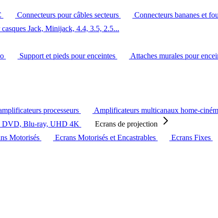
C
Connecteurs pour câbles secteurs
Connecteurs bananes et fo
casques Jack, Minijack, 4.4, 3.5, 2.5...
éo
Support et pieds pour enceintes
Attaches murales pour ence
amplificateurs processeurs
Amplificateurs multicanaux home-ciné
s DVD, Blu-ray, UHD 4K
Ecrans de projection
ans Motorisés
Ecrans Motorisés et Encastrables
Ecrans Fixes