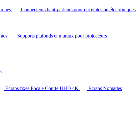
urches
Connecteurs haut-parleurs pour enceintes ou électroniques
intes
Supports plafonds et muraux pour projecteurs
ma
Ecrans fixes Focale Courte UHD 4K
Ecrans Nomades