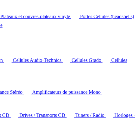
Plateaux et couvres-plateaux vinyle
Portes Cellules (headshells)
le
on
Cellules Audio-Technica
Cellules Grado
Cellules
sance Stéréo
Amplificateurs de puissance Mono
rs CD
Drives / Transports CD
Tuners / Radio
Horloges -