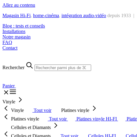
Allez au contenu
Magasin Hi-Fi
,
home-cinéma
,
intégra
tion audio-vidéo
depuis 1933 |
Blog : tests et conseils
Installations
Notre magasin
FAQ
Contact
Rechercher
Panier
Vinyle
Vinyle
Tout voir
Platines vinyle
Platines vinyle
Tout voir
Platines vinyle HI-FI
Plati
Cellules et Diamants
Cellules et Diamants
Tout voir
Cellules HI-FI
Cellu