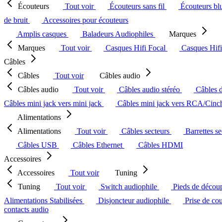
Écouteurs
Tout voir
Écouteurs sans fil
Écouteurs bl
de bruit
Accessoires pour écouteurs
Amplis casques
Baladeurs Audiophiles
Marques
Marques
Tout voir
Casques Hifi Focal
Casques Hif
Câbles
Câbles
Tout voir
Câbles audio
Câbles audio
Tout voir
Câbles audio stéréo
Câbles 
Câbles mini jack vers mini jack
Câbles mini jack vers RCA/Cin
Alimentations
Alimentations
Tout voir
Câbles secteurs
Barrettes s
Câbles USB
Câbles Ethernet
Câbles HDMI
Accessoires
Accessoires
Tout voir
Tuning
Tuning
Tout voir
Switch audiophile
Pieds de décou
Alimentations Stabilisées
Disjoncteur audiophile
Prise de co
contacts audio