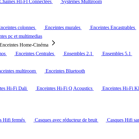
Chaînes HI-FI Connectées
Systèmes Multiroom
nceintes colonnes
Enceintes murales
Enceintes Encastrables
tes pc et multimedias
Enceintes Home-Cinéma
mos
Enceintes Centrales
Ensembles 2.1
Ensembles 5.1
ceintes multiroom
Enceintes Bluetooth
tes Hi-Fi Dali
Enceintes Hi-Fi Q Acoustics
Enceintes Hi-Fi 
s Hifi fermés
Casques avec réducteur de bruit
Casques Hifi san