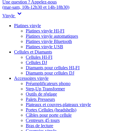
Une question ? Appelez-nous
(mar-sam, 10h-12h30 et 14h-18h30)
Vinyle
Platines vinyle
Platines vinyle HI-FI
Platines vinyle automatiques
Platines vinyle Bluetooth
Platines vinyle USB
Cellules et Diamants
Cellules HI-FI
Cellules DJ
Diamants pour cellules HI-FI
Diamants pour cellules DJ
Accessoires vinyle
Préamplificateurs phono
Step-Up Transformer
Outils de réglage
Palets Presseurs
Plateaux et couvres-plateaux vinyle
Portes Cellules (headshells)
Câbles pour porte cellule
Centreurs 45 tours
Bras de lecture
Courroies vinyle