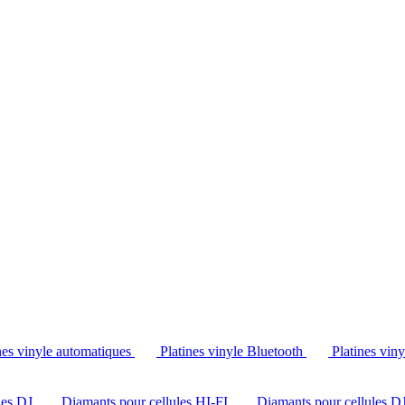
Tél. : +32 2 538 44 51 (mar-sam, 10h-12h30 et 14h-18h30)
nes vinyle automatiques
Platines vinyle Bluetooth
Platines vin
les DJ
Diamants pour cellules HI-FI
Diamants pour cellules D