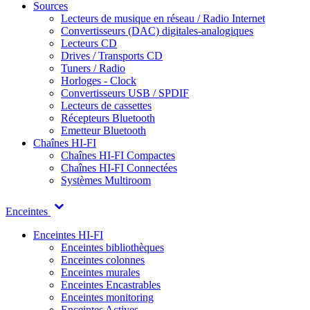
Sources
Lecteurs de musique en réseau / Radio Internet
Convertisseurs (DAC) digitales-analogiques
Lecteurs CD
Drives / Transports CD
Tuners / Radio
Horloges - Clock
Convertisseurs USB / SPDIF
Lecteurs de cassettes
Récepteurs Bluetooth
Emetteur Bluetooth
Chaînes HI-FI
Chaînes HI-FI Compactes
Chaînes HI-FI Connectées
Systèmes Multiroom
Enceintes
Enceintes HI-FI
Enceintes bibliothèques
Enceintes colonnes
Enceintes murales
Enceintes Encastrables
Enceintes monitoring
Enceintes Actives