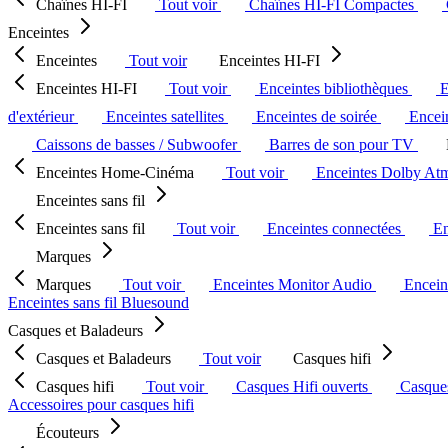
Chaînes HI-FI
Tout voir
Chaînes HI-FI Compactes
Enceintes
Enceintes
Tout voir
Enceintes HI-FI
Enceintes HI-FI
Tout voir
Enceintes bibliothèques
E
d'extérieur
Enceintes satellites
Enceintes de soirée
Encein
Caissons de basses / Subwoofer
Barres de son pour TV
Enceintes Home-Cinéma
Tout voir
Enceintes Dolby At
Enceintes sans fil
Enceintes sans fil
Tout voir
Enceintes connectées
En
Marques
Marques
Tout voir
Enceintes Monitor Audio
Encein
Enceintes sans fil Bluesound
Casques et Baladeurs
Casques et Baladeurs
Tout voir
Casques hifi
Casques hifi
Tout voir
Casques Hifi ouverts
Casque
Accessoires pour casques hifi
Écouteurs