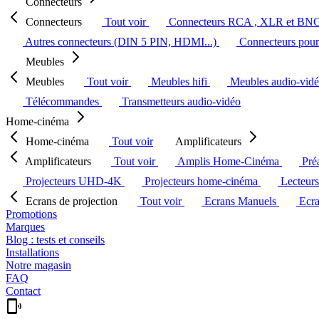
Connecteurs
Connecteurs
Tout voir
Connecteurs RCA , XLR et BN
Autres connecteurs (DIN 5 PIN, HDMI...)
Connecteurs pour 
Meubles
Meubles
Tout voir
Meubles hifi
Meubles audio-vid
Télécommandes
Transmetteurs audio-vidéo
Home-cinéma
Home-cinéma
Tout voir
Amplificateurs
Amplificateurs
Tout voir
Amplis Home-Cinéma
Pré
Projecteurs UHD-4K
Projecteurs home-cinéma
Lecteur
Ecrans de projection
Tout voir
Ecrans Manuels
Ecr
Promotions
Marques
Blog : tests et conseils
Installations
Notre magasin
FAQ
Contact