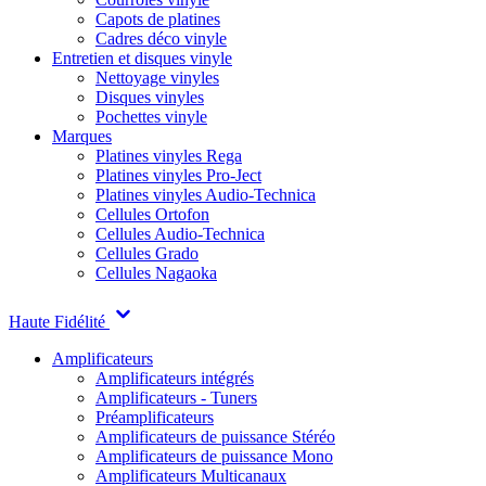
Capots de platines
Cadres déco vinyle
Entretien et disques vinyle
Nettoyage vinyles
Disques vinyles
Pochettes vinyle
Marques
Platines vinyles Rega
Platines vinyles Pro-Ject
Platines vinyles Audio-Technica
Cellules Ortofon
Cellules Audio-Technica
Cellules Grado
Cellules Nagaoka
Haute Fidélité
Amplificateurs
Amplificateurs intégrés
Amplificateurs - Tuners
Préamplificateurs
Amplificateurs de puissance Stéréo
Amplificateurs de puissance Mono
Amplificateurs Multicanaux