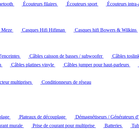
uetooth
Écouteurs filaires
Écouteurs sport
Écouteurs intra-
i Meze
Casques Hifi Hifiman
Casques hifi Bowers & Wilkins
d'enceintes
Câbles caisson de basses / subwoofer
Câbles toslin
ch
Câbles platines vinyle
Câbles jumper pour haut-parleurs
ecteur multiprises
Conditionneurs de réseau
plage
Plateaux de découplage
Démagnétiseurs / Générateurs d
urant murale
Prise de courant pour multiprise
Batteries
Tub