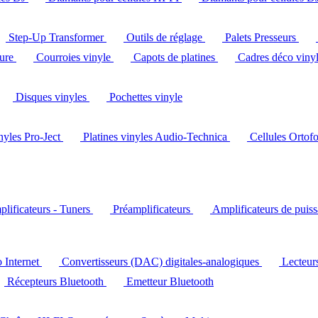
Step-Up Transformer
Outils de réglage
Palets Presseurs
ture
Courroies vinyle
Capots de platines
Cadres déco viny
Disques vinyles
Pochettes vinyle
inyles Pro-Ject
Platines vinyles Audio-Technica
Cellules Ortof
lificateurs - Tuners
Préamplificateurs
Amplificateurs de puis
o Internet
Convertisseurs (DAC) digitales-analogiques
Lecteu
Récepteurs Bluetooth
Emetteur Bluetooth