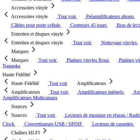
Accessoires vinyle
Accessoires vinyle
Tout voir
Préamplificateurs phono
Câbles pour porte cellule
Centreurs 45 tours
Bras de lec
Entretien et disques vinyle
Entretien et disques vinyle
Tout voir
Nettoyage vinyles
Marques
Marques
Tout voir
Platines vinyles Rega
Platines v
Nagaoka
Haute Fidélité
Haute Fidélité
Tout voir
Amplificateurs
Amplificateurs
Tout voir
Amplificateurs intégrés
Amp
Amplificateurs Multicanaux
Sources
Sources
Tout voir
Lecteurs de musique en réseau / Radi
Clock
Convertisseurs USB / SPDIF
Lecteurs de cassettes
Chaînes HI-FI