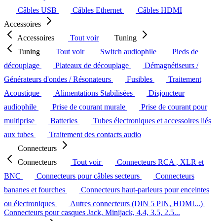
Câbles USB
Câbles Ethernet
Câbles HDMI
Accessoires
Accessoires
Tout voir
Tuning
Tuning
Tout voir
Switch audiophile
Pieds de
découplage
Plateaux de découplage
Démagnétiseurs /
Générateurs d'ondes / Résonateurs
Fusibles
Traitement
Acoustique
Alimentations Stabilisées
Disjoncteur
audiophile
Prise de courant murale
Prise de courant pour
multiprise
Batteries
Tubes électroniques et accessoires liés
aux tubes
Traitement des contacts audio
Connecteurs
Connecteurs
Tout voir
Connecteurs RCA , XLR et
BNC
Connecteurs pour câbles secteurs
Connecteurs
bananes et fourches
Connecteurs haut-parleurs pour enceintes
ou électroniques
Autres connecteurs (DIN 5 PIN, HDMI...)
Connecteurs pour casques Jack, Minijack, 4.4, 3.5, 2.5...