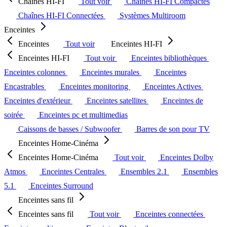
Chaînes HI-FI
Tout voir
Chaînes HI-FI Compactes
Chaînes HI-FI Connectées
Systèmes Multiroom
Enceintes
Enceintes
Tout voir
Enceintes HI-FI
Enceintes HI-FI
Tout voir
Enceintes bibliothèques
Enceintes colonnes
Enceintes murales
Enceintes
Encastrables
Enceintes monitoring
Enceintes Actives
Enceintes d'extérieur
Enceintes satellites
Enceintes de
soirée
Enceintes pc et multimedias
Caissons de basses / Subwoofer
Barres de son pour TV
Enceintes Home-Cinéma
Enceintes Home-Cinéma
Tout voir
Enceintes Dolby
Atmos
Enceintes Centrales
Ensembles 2.1
Ensembles
5.1
Enceintes Surround
Enceintes sans fil
Enceintes sans fil
Tout voir
Enceintes connectées