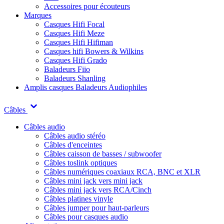
Accessoires pour écouteurs
Marques
Casques Hifi Focal
Casques Hifi Meze
Casques Hifi Hifiman
Casques hifi Bowers & Wilkins
Casques Hifi Grado
Baladeurs Fiio
Baladeurs Shanling
Amplis casques
Baladeurs Audiophiles
Câbles
Câbles audio
Câbles audio stéréo
Câbles d'enceintes
Câbles caisson de basses / subwoofer
Câbles toslink optiques
Câbles numériques coaxiaux RCA, BNC et XLR
Câbles mini jack vers mini jack
Câbles mini jack vers RCA/Cinch
Câbles platines vinyle
Câbles jumper pour haut-parleurs
Câbles pour casques audio