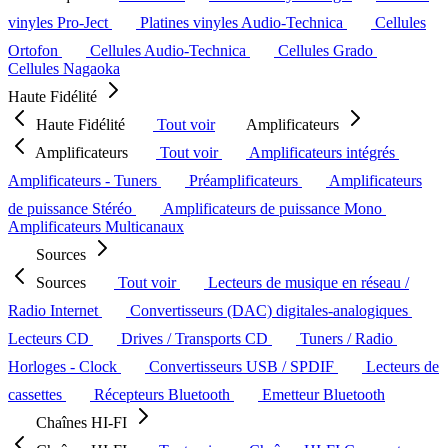
vinyles Pro-Ject
Platines vinyles Audio-Technica
Cellules
Ortofon
Cellules Audio-Technica
Cellules Grado
Cellules Nagaoka
Haute Fidélité
Haute Fidélité
Tout voir
Amplificateurs
Amplificateurs
Tout voir
Amplificateurs intégrés
Amplificateurs - Tuners
Préamplificateurs
Amplificateurs
de puissance Stéréo
Amplificateurs de puissance Mono
Amplificateurs Multicanaux
Sources
Sources
Tout voir
Lecteurs de musique en réseau /
Radio Internet
Convertisseurs (DAC) digitales-analogiques
Lecteurs CD
Drives / Transports CD
Tuners / Radio
Horloges - Clock
Convertisseurs USB / SPDIF
Lecteurs de
cassettes
Récepteurs Bluetooth
Emetteur Bluetooth
Chaînes HI-FI