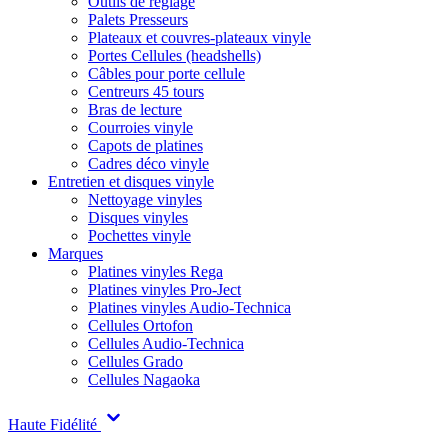
Outils de réglage
Palets Presseurs
Plateaux et couvres-plateaux vinyle
Portes Cellules (headshells)
Câbles pour porte cellule
Centreurs 45 tours
Bras de lecture
Courroies vinyle
Capots de platines
Cadres déco vinyle
Entretien et disques vinyle
Nettoyage vinyles
Disques vinyles
Pochettes vinyle
Marques
Platines vinyles Rega
Platines vinyles Pro-Ject
Platines vinyles Audio-Technica
Cellules Ortofon
Cellules Audio-Technica
Cellules Grado
Cellules Nagaoka
Haute Fidélité