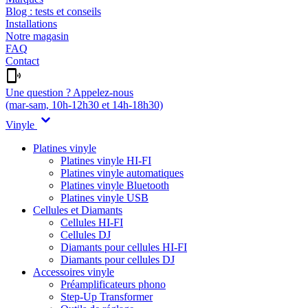
Blog : tests et conseils
Installations
Notre magasin
FAQ
Contact
Une question ? Appelez-nous
(mar-sam, 10h-12h30 et 14h-18h30)
Vinyle
Platines vinyle
Platines vinyle HI-FI
Platines vinyle automatiques
Platines vinyle Bluetooth
Platines vinyle USB
Cellules et Diamants
Cellules HI-FI
Cellules DJ
Diamants pour cellules HI-FI
Diamants pour cellules DJ
Accessoires vinyle
Préamplificateurs phono
Step-Up Transformer