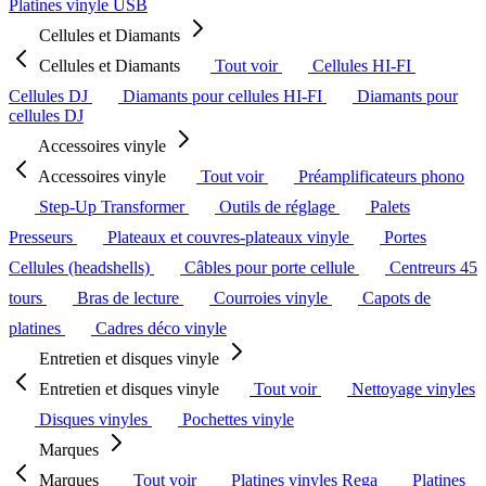
Platines vinyle USB
Cellules et Diamants
Cellules et Diamants
Tout voir
Cellules HI-FI
Cellules DJ
Diamants pour cellules HI-FI
Diamants pour
cellules DJ
Accessoires vinyle
Accessoires vinyle
Tout voir
Préamplificateurs phono
Step-Up Transformer
Outils de réglage
Palets
Presseurs
Plateaux et couvres-plateaux vinyle
Portes
Cellules (headshells)
Câbles pour porte cellule
Centreurs 45
tours
Bras de lecture
Courroies vinyle
Capots de
platines
Cadres déco vinyle
Entretien et disques vinyle
Entretien et disques vinyle
Tout voir
Nettoyage vinyles
Disques vinyles
Pochettes vinyle
Marques
Marques
Tout voir
Platines vinyles Rega
Platines