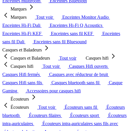
Enceintes multiroom
Enceintes Bluetooth
Marques
Marques
Tout voir
Enceintes Monitor Audio
Enceintes Hi-Fi Dali
Enceintes Hi-Fi Q Acoustics
Enceintes Hi-Fi KEF
Enceintes sans fil KEF
Enceintes
sans fil Dali
Enceintes sans fil Bluesound
Casques et Baladeurs
Casques et Baladeurs
Tout voir
Casques hifi
Casques hifi
Tout voir
Casques Hifi ouverts
Casques Hifi fermés
Casques avec réducteur de bruit
Casques Hifi sans fils
Casques bluetooth sans fil
Casque
Gaming
Accessoires pour casques hifi
Écouteurs
Écouteurs
Tout voir
Écouteurs sans fil
Écouteurs
bluetooth
Écouteurs filaires
Écouteurs sport
Écouteurs
intra-auriculaires
Écouteurs intra-auriculaires sans fils avec