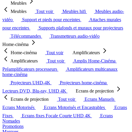
Meubles
Meubles
Tout voir
Meubles hifi
Meubles audio-
vidéo
Support et pieds pour enceintes
Attaches murales
pour enceintes
Supports plafonds et muraux pour projecteurs
Télécommandes
Transmetteurs audio-vidéo
Home-cinéma
Home-cinéma
Tout voir
Amplificateurs
Amplificateurs
Tout voir
Amplis Home-Cinéma
Préamplificateurs processeurs
Amplificateurs multicanaux
home-cinéma
Projecteurs UHD-4K
Projecteurs home-cinéma
Lecteurs DVD, Blu-ray, UHD 4K
Ecrans de projection
Ecrans de projection
Tout voir
Ecrans Manuels
Ecrans Motorisés
Ecrans Motorisés et Encastrables
Ecrans
Fixes
Ecrans fixes Focale Courte UHD 4K
Ecrans
Nomades
Promotions
Marques