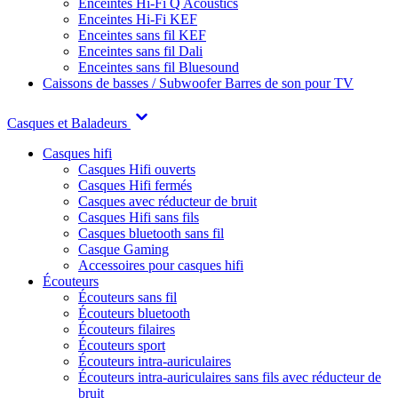
Enceintes Hi-Fi Q Acoustics
Enceintes Hi-Fi KEF
Enceintes sans fil KEF
Enceintes sans fil Dali
Enceintes sans fil Bluesound
Caissons de basses / Subwoofer
Barres de son pour TV
Casques et Baladeurs
Casques hifi
Casques Hifi ouverts
Casques Hifi fermés
Casques avec réducteur de bruit
Casques Hifi sans fils
Casques bluetooth sans fil
Casque Gaming
Accessoires pour casques hifi
Écouteurs
Écouteurs sans fil
Écouteurs bluetooth
Écouteurs filaires
Écouteurs sport
Écouteurs intra-auriculaires
Écouteurs intra-auriculaires sans fils avec réducteur de
bruit