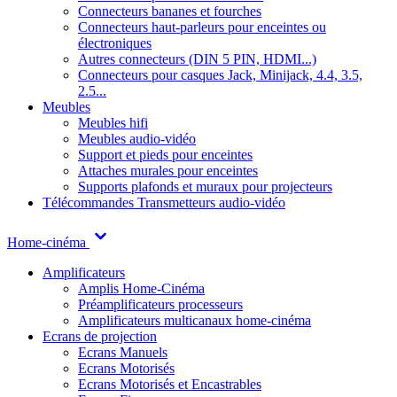
Connecteurs bananes et fourches
Connecteurs haut-parleurs pour enceintes ou
électroniques
Autres connecteurs (DIN 5 PIN, HDMI...)
Connecteurs pour casques Jack, Minijack, 4.4, 3.5,
2.5...
Meubles
Meubles hifi
Meubles audio-vidéo
Support et pieds pour enceintes
Attaches murales pour enceintes
Supports plafonds et muraux pour projecteurs
Télécommandes
Transmetteurs audio-vidéo
Home-cinéma
Amplificateurs
Amplis Home-Cinéma
Préamplificateurs processeurs
Amplificateurs multicanaux home-cinéma
Ecrans de projection
Ecrans Manuels
Ecrans Motorisés
Ecrans Motorisés et Encastrables