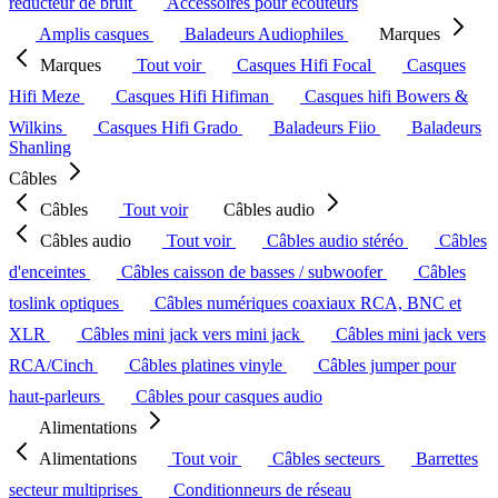
réducteur de bruit
Accessoires pour écouteurs
Amplis casques
Baladeurs Audiophiles
Marques
Marques
Tout voir
Casques Hifi Focal
Casques
Hifi Meze
Casques Hifi Hifiman
Casques hifi Bowers &
Wilkins
Casques Hifi Grado
Baladeurs Fiio
Baladeurs
Shanling
Câbles
Câbles
Tout voir
Câbles audio
Câbles audio
Tout voir
Câbles audio stéréo
Câbles
d'enceintes
Câbles caisson de basses / subwoofer
Câbles
toslink optiques
Câbles numériques coaxiaux RCA, BNC et
XLR
Câbles mini jack vers mini jack
Câbles mini jack vers
RCA/Cinch
Câbles platines vinyle
Câbles jumper pour
haut-parleurs
Câbles pour casques audio
Alimentations
Alimentations
Tout voir
Câbles secteurs
Barrettes
secteur multiprises
Conditionneurs de réseau