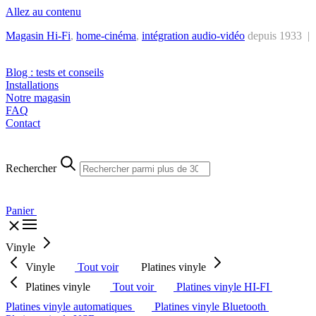
Allez au contenu
Magasin Hi-Fi
,
home-cinéma
,
intégra
tion audio-vidéo
depuis 1933 |
Tél. : +32 2 538 44 51 (mar-sam, 10h-12h30 et 14h-18h30)
Blog : tests et conseils
Installations
Notre magasin
FAQ
Contact
Rechercher
Panier
Vinyle
Vinyle
Tout voir
Platines vinyle
Platines vinyle
Tout voir
Platines vinyle HI-FI
Platines vinyle automatiques
Platines vinyle Bluetooth