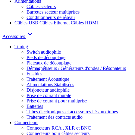
Alimentations
Câbles secteurs
Barrettes secteur multiprises
Conditionneurs de réseau
Câbles USB
Câbles Ethernet
Câbles HDMI
Accessoires
Tuning
Switch audiophile
Pieds de découplage
Plateaux de découplage
Démagnétiseurs / Générateurs d'ondes / Résonateurs
Fusibles
Traitement Acoustique
Alimentations Stabilisées
Disjoncteur audiophile
Prise de courant murale
Prise de courant pour multiprise
Batteries
Tubes électroniques et accessoires liés aux tubes
Traitement des contacts audio
Connecteurs
Connecteurs RCA , XLR et BNC
Connecteurs pour câbles secteurs