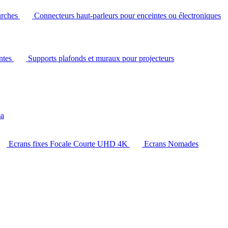
urches
Connecteurs haut-parleurs pour enceintes ou électroniques
intes
Supports plafonds et muraux pour projecteurs
ma
Ecrans fixes Focale Courte UHD 4K
Ecrans Nomades