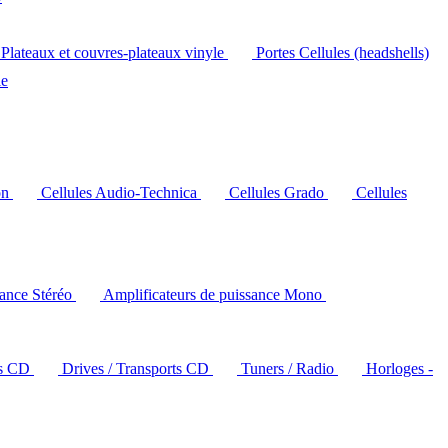
Plateaux et couvres-plateaux vinyle
Portes Cellules (headshells)
le
on
Cellules Audio-Technica
Cellules Grado
Cellules
sance Stéréo
Amplificateurs de puissance Mono
rs CD
Drives / Transports CD
Tuners / Radio
Horloges -