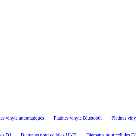
Tél. : +32 2 538 44 51 (mar-sam, 10h-12h30 et 14h-18h30)
nes vinyle automatiques
Platines vinyle Bluetooth
Platines vin
les DJ
Diamants pour cellules HI-FI
Diamants pour cellules D