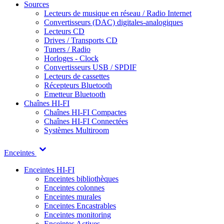
Sources
Lecteurs de musique en réseau / Radio Internet
Convertisseurs (DAC) digitales-analogiques
Lecteurs CD
Drives / Transports CD
Tuners / Radio
Horloges - Clock
Convertisseurs USB / SPDIF
Lecteurs de cassettes
Récepteurs Bluetooth
Emetteur Bluetooth
Chaînes HI-FI
Chaînes HI-FI Compactes
Chaînes HI-FI Connectées
Systèmes Multiroom
Enceintes
Enceintes HI-FI
Enceintes bibliothèques
Enceintes colonnes
Enceintes murales
Enceintes Encastrables
Enceintes monitoring
Enceintes Actives