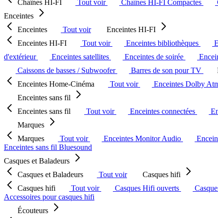
Chaînes HI-FI
Tout voir
Chaînes HI-FI Compactes
Enceintes
Enceintes
Tout voir
Enceintes HI-FI
Enceintes HI-FI
Tout voir
Enceintes bibliothèques
E
d'extérieur
Enceintes satellites
Enceintes de soirée
Encein
Caissons de basses / Subwoofer
Barres de son pour TV
Enceintes Home-Cinéma
Tout voir
Enceintes Dolby At
Enceintes sans fil
Enceintes sans fil
Tout voir
Enceintes connectées
En
Marques
Marques
Tout voir
Enceintes Monitor Audio
Encein
Enceintes sans fil Bluesound
Casques et Baladeurs
Casques et Baladeurs
Tout voir
Casques hifi
Casques hifi
Tout voir
Casques Hifi ouverts
Casque
Accessoires pour casques hifi
Écouteurs