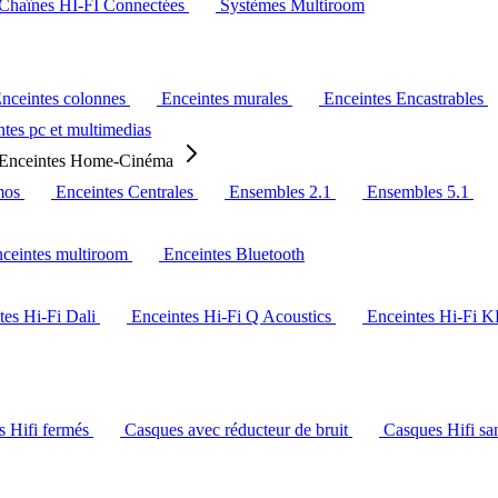
Chaînes HI-FI Connectées
Systèmes Multiroom
nceintes colonnes
Enceintes murales
Enceintes Encastrables
tes pc et multimedias
Enceintes Home-Cinéma
mos
Enceintes Centrales
Ensembles 2.1
Ensembles 5.1
ceintes multiroom
Enceintes Bluetooth
tes Hi-Fi Dali
Enceintes Hi-Fi Q Acoustics
Enceintes Hi-Fi 
s Hifi fermés
Casques avec réducteur de bruit
Casques Hifi san