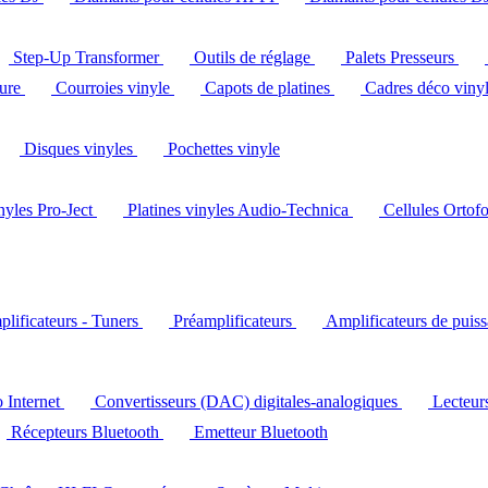
Step-Up Transformer
Outils de réglage
Palets Presseurs
ture
Courroies vinyle
Capots de platines
Cadres déco viny
Disques vinyles
Pochettes vinyle
inyles Pro-Ject
Platines vinyles Audio-Technica
Cellules Ortof
lificateurs - Tuners
Préamplificateurs
Amplificateurs de puis
o Internet
Convertisseurs (DAC) digitales-analogiques
Lecteu
Récepteurs Bluetooth
Emetteur Bluetooth