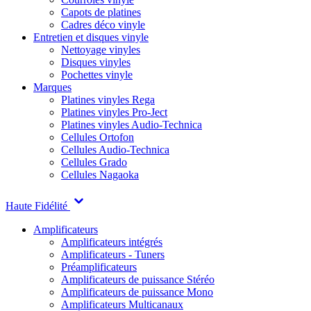
Capots de platines
Cadres déco vinyle
Entretien et disques vinyle
Nettoyage vinyles
Disques vinyles
Pochettes vinyle
Marques
Platines vinyles Rega
Platines vinyles Pro-Ject
Platines vinyles Audio-Technica
Cellules Ortofon
Cellules Audio-Technica
Cellules Grado
Cellules Nagaoka
Haute Fidélité
Amplificateurs
Amplificateurs intégrés
Amplificateurs - Tuners
Préamplificateurs
Amplificateurs de puissance Stéréo
Amplificateurs de puissance Mono
Amplificateurs Multicanaux