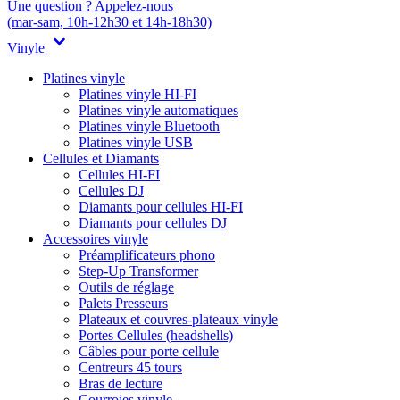
Une question ? Appelez-nous
(mar-sam, 10h-12h30 et 14h-18h30)
Vinyle
Platines vinyle
Platines vinyle HI-FI
Platines vinyle automatiques
Platines vinyle Bluetooth
Platines vinyle USB
Cellules et Diamants
Cellules HI-FI
Cellules DJ
Diamants pour cellules HI-FI
Diamants pour cellules DJ
Accessoires vinyle
Préamplificateurs phono
Step-Up Transformer
Outils de réglage
Palets Presseurs
Plateaux et couvres-plateaux vinyle
Portes Cellules (headshells)
Câbles pour porte cellule
Centreurs 45 tours
Bras de lecture
Courroies vinyle