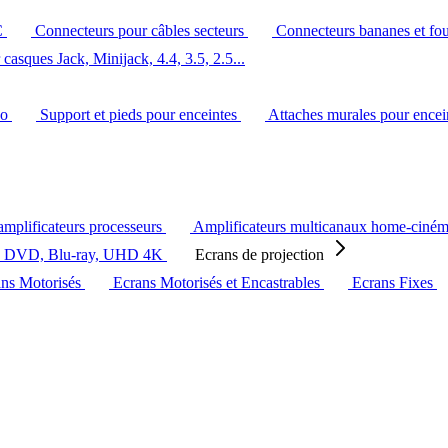
C
Connecteurs pour câbles secteurs
Connecteurs bananes et fo
casques Jack, Minijack, 4.4, 3.5, 2.5...
éo
Support et pieds pour enceintes
Attaches murales pour ence
amplificateurs processeurs
Amplificateurs multicanaux home-ciné
s DVD, Blu-ray, UHD 4K
Ecrans de projection
ans Motorisés
Ecrans Motorisés et Encastrables
Ecrans Fixes