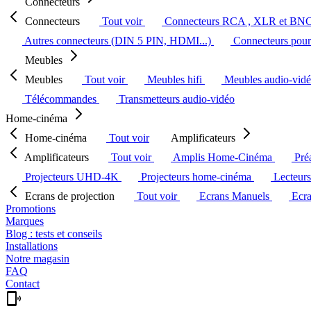
Connecteurs
Connecteurs
Tout voir
Connecteurs RCA , XLR et BN
Autres connecteurs (DIN 5 PIN, HDMI...)
Connecteurs pour 
Meubles
Meubles
Tout voir
Meubles hifi
Meubles audio-vid
Télécommandes
Transmetteurs audio-vidéo
Home-cinéma
Home-cinéma
Tout voir
Amplificateurs
Amplificateurs
Tout voir
Amplis Home-Cinéma
Pré
Projecteurs UHD-4K
Projecteurs home-cinéma
Lecteur
Ecrans de projection
Tout voir
Ecrans Manuels
Ecr
Promotions
Marques
Blog : tests et conseils
Installations
Notre magasin
FAQ
Contact