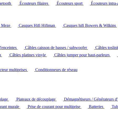
uetooth
Écouteurs filaires
Écouteurs sport
Écouteurs intra-
i Meze
Casques Hifi Hifiman
Casques hifi Bowers & Wilkins
d'enceintes
Câbles caisson de basses / subwoofer
Câbles toslin
ch
Câbles platines vinyle
Câbles jumper pour haut-parleurs
ecteur multiprises
Conditionneurs de réseau
plage
Plateaux de découplage
Démagnétiseurs / Générateurs d
urant murale
Prise de courant pour multiprise
Batteries
Tub