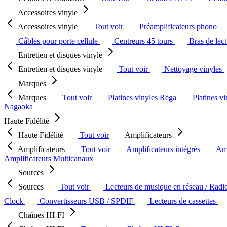
Accessoires vinyle
Accessoires vinyle
Tout voir
Préamplificateurs phono
Câbles pour porte cellule
Centreurs 45 tours
Bras de lec
Entretien et disques vinyle
Entretien et disques vinyle
Tout voir
Nettoyage vinyles
Marques
Marques
Tout voir
Platines vinyles Rega
Platines v
Nagaoka
Haute Fidélité
Haute Fidélité
Tout voir
Amplificateurs
Amplificateurs
Tout voir
Amplificateurs intégrés
Amp
Amplificateurs Multicanaux
Sources
Sources
Tout voir
Lecteurs de musique en réseau / Radi
Clock
Convertisseurs USB / SPDIF
Lecteurs de cassettes
Chaînes HI-FI