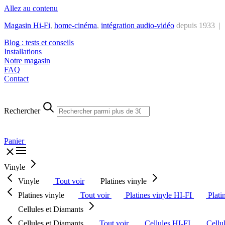
Allez au contenu
Magasin Hi-Fi
,
home-cinéma
,
intégra
tion audio-vidéo
depuis 1933 |
Blog : tests et conseils
Installations
Notre magasin
FAQ
Contact
Rechercher
Panier
Vinyle
Vinyle
Tout voir
Platines vinyle
Platines vinyle
Tout voir
Platines vinyle HI-FI
Plati
Cellules et Diamants
Cellules et Diamants
Tout voir
Cellules HI-FI
Cellu