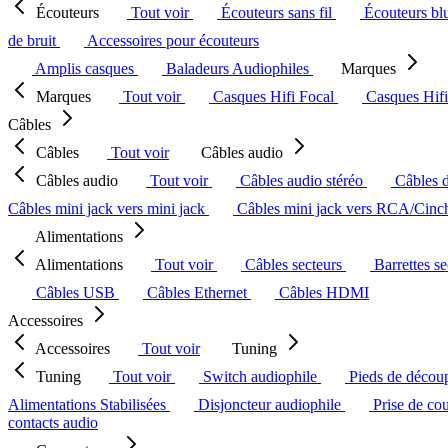
Écouteurs
Tout voir
Écouteurs sans fil
Écouteurs bl
de bruit
Accessoires pour écouteurs
Amplis casques
Baladeurs Audiophiles
Marques
Marques
Tout voir
Casques Hifi Focal
Casques Hif
Câbles
Câbles
Tout voir
Câbles audio
Câbles audio
Tout voir
Câbles audio stéréo
Câbles 
Câbles mini jack vers mini jack
Câbles mini jack vers RCA/Cin
Alimentations
Alimentations
Tout voir
Câbles secteurs
Barrettes s
Câbles USB
Câbles Ethernet
Câbles HDMI
Accessoires
Accessoires
Tout voir
Tuning
Tuning
Tout voir
Switch audiophile
Pieds de décou
Alimentations Stabilisées
Disjoncteur audiophile
Prise de co
contacts audio