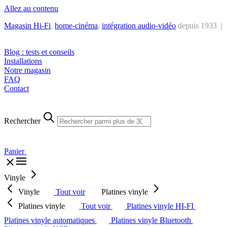
Allez au contenu
Magasin Hi-Fi
,
home-cinéma
,
intégra
tion audio-vidéo
depuis 1933 |
Tél. : +32 2 538 44 51 (mar-sam, 10h-12h30 et 14h-18h30)
Blog : tests et conseils
Installations
Notre magasin
FAQ
Contact
Rechercher
Panier
Vinyle
Vinyle
Tout voir
Platines vinyle
Platines vinyle
Tout voir
Platines vinyle HI-FI
Platines vinyle automatiques
Platines vinyle Bluetooth