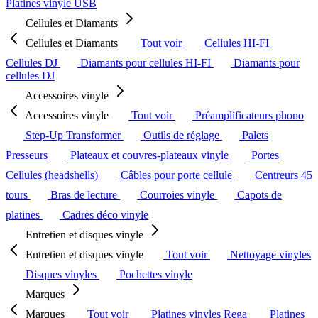
Platines vinyle USB
Cellules et Diamants
Cellules et Diamants
Tout voir
Cellules HI-FI
Cellules DJ
Diamants pour cellules HI-FI
Diamants pour
cellules DJ
Accessoires vinyle
Accessoires vinyle
Tout voir
Préamplificateurs phono
Step-Up Transformer
Outils de réglage
Palets
Presseurs
Plateaux et couvres-plateaux vinyle
Portes
Cellules (headshells)
Câbles pour porte cellule
Centreurs 45
tours
Bras de lecture
Courroies vinyle
Capots de
platines
Cadres déco vinyle
Entretien et disques vinyle
Entretien et disques vinyle
Tout voir
Nettoyage vinyles
Disques vinyles
Pochettes vinyle
Marques
Marques
Tout voir
Platines vinyles Rega
Platines