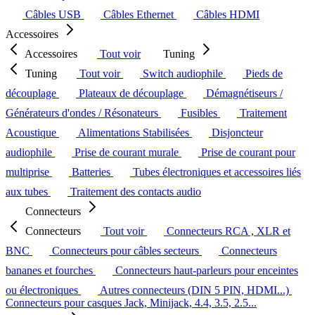
Câbles USB
Câbles Ethernet
Câbles HDMI
Accessoires
Accessoires
Tout voir
Tuning
Tuning
Tout voir
Switch audiophile
Pieds de
découplage
Plateaux de découplage
Démagnétiseurs /
Générateurs d'ondes / Résonateurs
Fusibles
Traitement
Acoustique
Alimentations Stabilisées
Disjoncteur
audiophile
Prise de courant murale
Prise de courant pour
multiprise
Batteries
Tubes électroniques et accessoires liés
aux tubes
Traitement des contacts audio
Connecteurs
Connecteurs
Tout voir
Connecteurs RCA , XLR et
BNC
Connecteurs pour câbles secteurs
Connecteurs
bananes et fourches
Connecteurs haut-parleurs pour enceintes
ou électroniques
Autres connecteurs (DIN 5 PIN, HDMI...)
Connecteurs pour casques Jack, Minijack, 4.4, 3.5, 2.5...