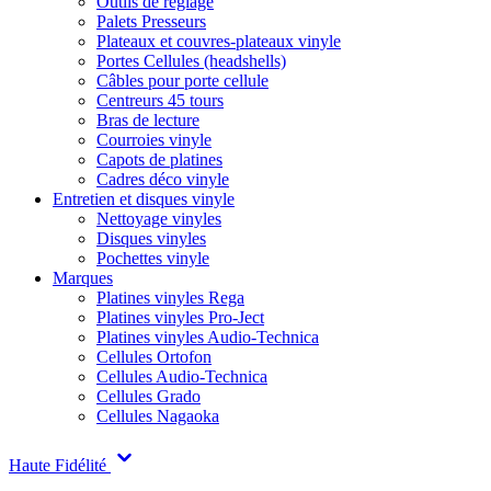
Outils de réglage
Palets Presseurs
Plateaux et couvres-plateaux vinyle
Portes Cellules (headshells)
Câbles pour porte cellule
Centreurs 45 tours
Bras de lecture
Courroies vinyle
Capots de platines
Cadres déco vinyle
Entretien et disques vinyle
Nettoyage vinyles
Disques vinyles
Pochettes vinyle
Marques
Platines vinyles Rega
Platines vinyles Pro-Ject
Platines vinyles Audio-Technica
Cellules Ortofon
Cellules Audio-Technica
Cellules Grado
Cellules Nagaoka
Haute Fidélité