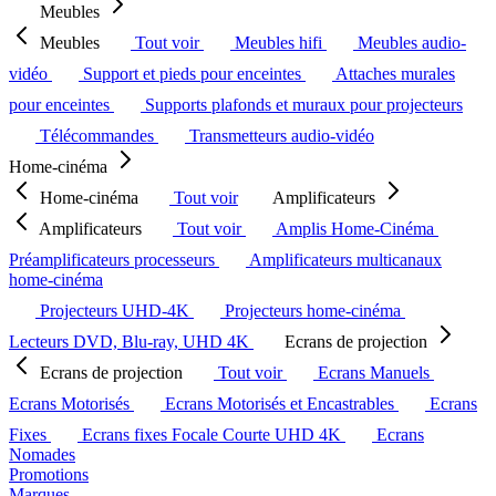
Meubles
Meubles
Tout voir
Meubles hifi
Meubles audio-
vidéo
Support et pieds pour enceintes
Attaches murales
pour enceintes
Supports plafonds et muraux pour projecteurs
Télécommandes
Transmetteurs audio-vidéo
Home-cinéma
Home-cinéma
Tout voir
Amplificateurs
Amplificateurs
Tout voir
Amplis Home-Cinéma
Préamplificateurs processeurs
Amplificateurs multicanaux
home-cinéma
Projecteurs UHD-4K
Projecteurs home-cinéma
Lecteurs DVD, Blu-ray, UHD 4K
Ecrans de projection
Ecrans de projection
Tout voir
Ecrans Manuels
Ecrans Motorisés
Ecrans Motorisés et Encastrables
Ecrans
Fixes
Ecrans fixes Focale Courte UHD 4K
Ecrans
Nomades
Promotions
Marques