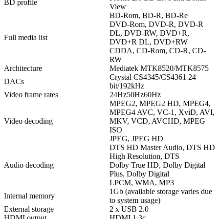
BD profile
View
BD-Rom, BD-R, BD-Re
DVD-Rom, DVD-R, DVD-R
DL, DVD-RW, DVD+R,
Full media list
DVD+R DL, DVD+RW
CDDA, CD-Rom, CD-R, CD-
RW
Architecture
Mediatek MTK8520/MTK8575
Crystal CS4345/CS4361 24
DACs
bit/192kHz
Video frame rates
24Hz50Hz60Hz
MPEG2, MPEG2 HD, MPEG4,
MPEG4 AVC, VC-1, XviD, AVI,
Video decoding
MKV, VCD, AVCHD, MPEG
ISO
JPEG, JPEG HD
DTS HD Master Audio, DTS HD
High Resolution, DTS
Audio decoding
Dolby True HD, Dolby Digital
Plus, Dolby Digital
LPCM, WMA, MP3
1Gb (available storage varies due
Internal memory
to system usage)
External storage
2 x USB 2.0
HDMI output
HDMI 1.3c