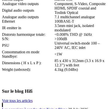
Analogue video outputs
Component, S-Video, Composite
HDMI, SPDIF coaxial and
Digital audio outputs
Toslink Optical
Analogue audio outputs
7.1 multichannel analogue
Ethernet
100BASE-T
3.5mm mini jack, isolated
IR emitter in
modulated
Distorsio harmonique totale:
<0.008% THD @ 1kHz
S/N:
>100dB
Universal switch-mode 100 –
PSU
240V AC, IEC inlet
Consommation en mode
<1W
Standbye:
85 x 430 x 312mm (3.3 x 16.9 x
Dimensions ( H x L x P ):
12.3’’) with feet
Weight (unboxed):
4.1kg (9.04lbs)
Sur le blog Hifi
Voir tous les articles