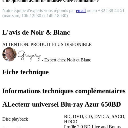
Une question avant de finaliser votre commande ?
Notre équipe d'experts vous réponds par
email
ou au +32 538 44 51
(mar-sam, 10h-12h30 et 14h-18h30)
L'avis de Noir & Blanc
ATTENTION: PRODUIT PLUS DISPONIBLE
- Expert chez Noir et Blanc
Fiche technique
Informations techniques complémentaires
ALecteur universel Blu-ray Azur 650BD
BD, DVD, CD, DVD-A, SACD,
Disc playback
HDCD
Profile 2.0 BD Live and Bonus