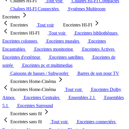
Chaînes HI-FI
Tout voir
Chaînes HI-FI Compactes
Chaînes HI-FI Connectées
Systèmes Multiroom
Enceintes
Enceintes
Tout voir
Enceintes HI-FI
Enceintes HI-FI
Tout voir
Enceintes bibliothèques
Enceintes colonnes
Enceintes murales
Enceintes
Encastrables
Enceintes monitoring
Enceintes Actives
Enceintes d'extérieur
Enceintes satellites
Enceintes de
soirée
Enceintes pc et multimedias
Caissons de basses / Subwoofer
Barres de son pour TV
Enceintes Home-Cinéma
Enceintes Home-Cinéma
Tout voir
Enceintes Dolby
Atmos
Enceintes Centrales
Ensembles 2.1
Ensembles
5.1
Enceintes Surround
Enceintes sans fil
Enceintes sans fil
Tout voir
Enceintes connectées