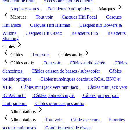
réducteur de bruit
Accessoires pour écouteurs
Amplis casques
Baladeurs Audiophiles
Marques
Marques
Tout voir
Casques Hifi Focal
Casques
Hifi Meze
Casques Hifi Hifiman
Casques hifi Bowers &
Wilkins
Casques Hifi Grado
Baladeurs Fiio
Baladeurs
Shanling
Câbles
Câbles
Tout voir
Câbles audio
Câbles audio
Tout voir
Câbles audio stéréo
Câbles
d'enceintes
Câbles caisson de basses / subwoofer
Câbles
toslink optiques
Câbles numériques coaxiaux RCA, BNC et
XLR
Câbles mini jack vers mini jack
Câbles mini jack vers
RCA/Cinch
Câbles platines vinyle
Câbles jumper pour
haut-parleurs
Câbles pour casques audio
Alimentations
Alimentations
Tout voir
Câbles secteurs
Barrettes
secteur multiprises
Conditionneurs de réseau