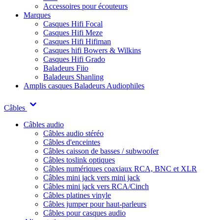
Accessoires pour écouteurs
Marques
Casques Hifi Focal
Casques Hifi Meze
Casques Hifi Hifiman
Casques hifi Bowers & Wilkins
Casques Hifi Grado
Baladeurs Fiio
Baladeurs Shanling
Amplis casques
Baladeurs Audiophiles
Câbles
Câbles audio
Câbles audio stéréo
Câbles d'enceintes
Câbles caisson de basses / subwoofer
Câbles toslink optiques
Câbles numériques coaxiaux RCA, BNC et XLR
Câbles mini jack vers mini jack
Câbles mini jack vers RCA/Cinch
Câbles platines vinyle
Câbles jumper pour haut-parleurs
Câbles pour casques audio