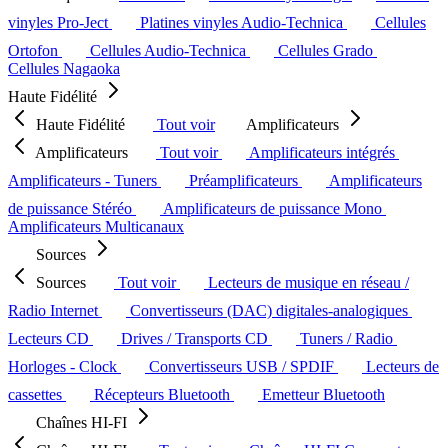
vinyles Pro-Ject
Platines vinyles Audio-Technica
Cellules
Ortofon
Cellules Audio-Technica
Cellules Grado
Cellules Nagaoka
Haute Fidélité
Haute Fidélité
Tout voir
Amplificateurs
Amplificateurs
Tout voir
Amplificateurs intégrés
Amplificateurs - Tuners
Préamplificateurs
Amplificateurs
de puissance Stéréo
Amplificateurs de puissance Mono
Amplificateurs Multicanaux
Sources
Sources
Tout voir
Lecteurs de musique en réseau /
Radio Internet
Convertisseurs (DAC) digitales-analogiques
Lecteurs CD
Drives / Transports CD
Tuners / Radio
Horloges - Clock
Convertisseurs USB / SPDIF
Lecteurs de
cassettes
Récepteurs Bluetooth
Emetteur Bluetooth
Chaînes HI-FI