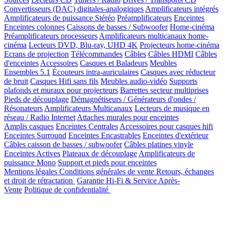
Convertisseurs (DAC) digitales-analogiques
Amplificateurs intégrés
Amplificateurs de puissance Stéréo
Préamplificateurs
Enceintes
Enceintes colonnes
Caissons de basses / Subwoofer
Home-cinéma
Préamplificateurs processeurs
Amplificateurs multicanaux home-
cinéma
Lecteurs DVD, Blu-ray, UHD 4K
Projecteurs home-cinéma
Ecrans de projection
Télécommandes
Câbles
Câbles HDMI
Câbles
d'enceintes
Accessoires
Casques et Baladeurs
Meubles
Ensembles 5.1
Écouteurs intra-auriculaires
Casques avec réducteur
de bruit
Casques Hifi sans fils
Meubles audio-vidéo
Supports
plafonds et muraux pour projecteurs
Barrettes secteur multiprises
Pieds de découplage
Démagnétiseurs / Générateurs d'ondes /
Résonateurs
Amplificateurs Multicanaux
Lecteurs de musique en
réseau / Radio Internet
Attaches murales pour enceintes
Amplis casques
Enceintes Centrales
Accessoires pour casques hifi
Enceintes Surround
Enceintes Encastrables
Enceintes d'extérieur
Câbles caisson de basses / subwoofer
Câbles platines vinyle
Enceintes Actives
Plateaux de découplage
Amplificateurs de
puissance Mono
Support et pieds pour enceintes
Mentions légales
Conditions générales de vente
Retours, échanges
et droit de rétractation
Garantie Hi-Fi & Service Après-
Vente
Politique de confidentialité