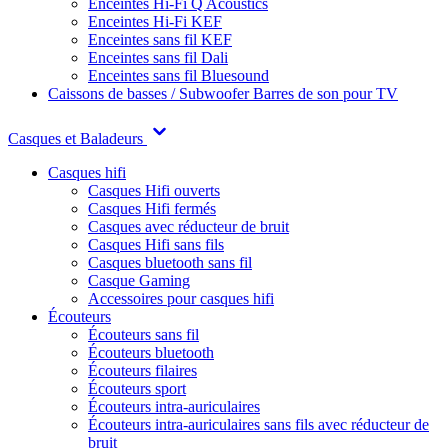
Enceintes Hi-Fi Q Acoustics
Enceintes Hi-Fi KEF
Enceintes sans fil KEF
Enceintes sans fil Dali
Enceintes sans fil Bluesound
Caissons de basses / Subwoofer
Barres de son pour TV
Casques et Baladeurs
Casques hifi
Casques Hifi ouverts
Casques Hifi fermés
Casques avec réducteur de bruit
Casques Hifi sans fils
Casques bluetooth sans fil
Casque Gaming
Accessoires pour casques hifi
Écouteurs
Écouteurs sans fil
Écouteurs bluetooth
Écouteurs filaires
Écouteurs sport
Écouteurs intra-auriculaires
Écouteurs intra-auriculaires sans fils avec réducteur de
bruit