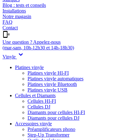
Blog : tests et conseils
Installations
Notre magasin
FAQ
Contact
Une question ? Appelez-nous
(mar-sam, 10h-12h30 et 14h-18h30)
Vinyle
Platines vinyle
Platines vinyle HI-FI
Platines vinyle automatiques
Platines vinyle Bluetooth
Platines vinyle USB
Cellules et Diamants
Cellules HI-FI
Cellules DJ
Diamants pour cellules HI-FI
Diamants pour cellules DJ
Accessoires vinyle
Préamplificateurs phono
Step-Up Transformer