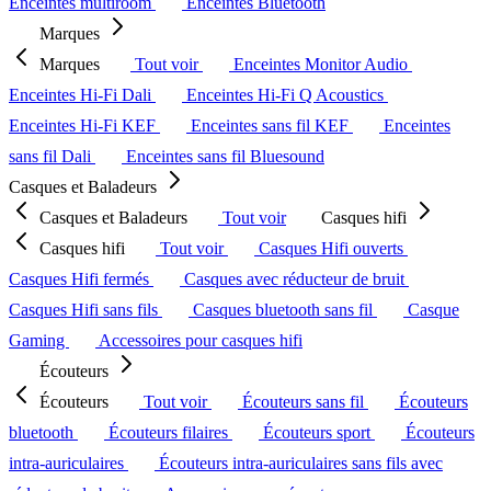
Enceintes multiroom
Enceintes Bluetooth
Marques
Marques
Tout voir
Enceintes Monitor Audio
Enceintes Hi-Fi Dali
Enceintes Hi-Fi Q Acoustics
Enceintes Hi-Fi KEF
Enceintes sans fil KEF
Enceintes
sans fil Dali
Enceintes sans fil Bluesound
Casques et Baladeurs
Casques et Baladeurs
Tout voir
Casques hifi
Casques hifi
Tout voir
Casques Hifi ouverts
Casques Hifi fermés
Casques avec réducteur de bruit
Casques Hifi sans fils
Casques bluetooth sans fil
Casque
Gaming
Accessoires pour casques hifi
Écouteurs
Écouteurs
Tout voir
Écouteurs sans fil
Écouteurs
bluetooth
Écouteurs filaires
Écouteurs sport
Écouteurs
intra-auriculaires
Écouteurs intra-auriculaires sans fils avec