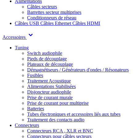
Alimentations
Câbles secteurs
Barrettes secteur multiprises
Conditionneurs de réseau
Câbles USB
Câbles Ethernet
Câbles HDMI
Accessoires
Tuning
Switch audiophile
Pieds de découplage
Plateaux de découplage
Démagnétiseurs / Générateurs d'ondes / Résonateurs
Fusibles
Traitement Acoustique
Alimentations Stabilisées
Disjoncteur audiophile
Prise de courant murale
Prise de courant pour multiprise
Batteries
Tubes électroniques et accessoires liés aux tubes
Traitement des contacts audio
Connecteurs
Connecteurs RCA , XLR et BNC
Connecteurs pour câbles secteurs