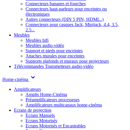
Connecteurs bananes et fourches
Connecteurs haut-parleurs pour enceintes ou
électroniques
Autres connecteurs (DIN 5 PIN, HDMI...)
Connecteurs pour casques Jack, Minijack, 4.4, 3.5,
2.5...
Meubles
Meubles hifi
Meubles audio-vidéo
Support et pieds pour enceintes
Attaches murales pour enceintes
Supports plafonds et muraux pour projecteurs
Télécommandes
Transmetteurs audio-vidéo
Home-cinéma
Amplificateurs
Amplis Home-Cinéma
Préamplificateurs processeurs
Amplificateurs multicanaux home-cinéma
Ecrans de projection
Ecrans Manuels
Ecrans Motorisés
Ecrans Motorisés et Encastrables