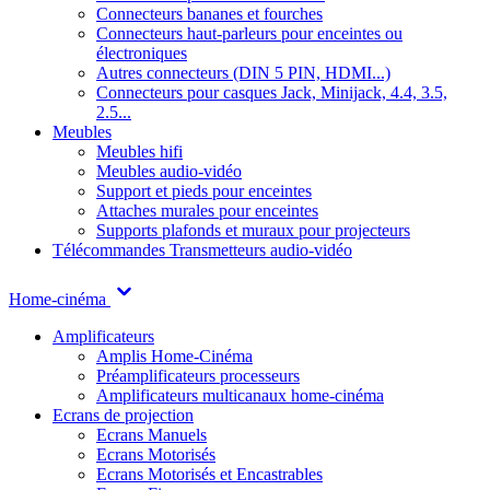
Connecteurs bananes et fourches
Connecteurs haut-parleurs pour enceintes ou
électroniques
Autres connecteurs (DIN 5 PIN, HDMI...)
Connecteurs pour casques Jack, Minijack, 4.4, 3.5,
2.5...
Meubles
Meubles hifi
Meubles audio-vidéo
Support et pieds pour enceintes
Attaches murales pour enceintes
Supports plafonds et muraux pour projecteurs
Télécommandes
Transmetteurs audio-vidéo
Home-cinéma
Amplificateurs
Amplis Home-Cinéma
Préamplificateurs processeurs
Amplificateurs multicanaux home-cinéma
Ecrans de projection
Ecrans Manuels
Ecrans Motorisés
Ecrans Motorisés et Encastrables