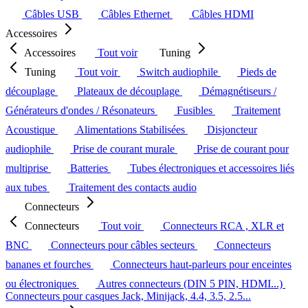
Câbles USB
Câbles Ethernet
Câbles HDMI
Accessoires
Accessoires
Tout voir
Tuning
Tuning
Tout voir
Switch audiophile
Pieds de
découplage
Plateaux de découplage
Démagnétiseurs /
Générateurs d'ondes / Résonateurs
Fusibles
Traitement
Acoustique
Alimentations Stabilisées
Disjoncteur
audiophile
Prise de courant murale
Prise de courant pour
multiprise
Batteries
Tubes électroniques et accessoires liés
aux tubes
Traitement des contacts audio
Connecteurs
Connecteurs
Tout voir
Connecteurs RCA , XLR et
BNC
Connecteurs pour câbles secteurs
Connecteurs
bananes et fourches
Connecteurs haut-parleurs pour enceintes
ou électroniques
Autres connecteurs (DIN 5 PIN, HDMI...)
Connecteurs pour casques Jack, Minijack, 4.4, 3.5, 2.5...