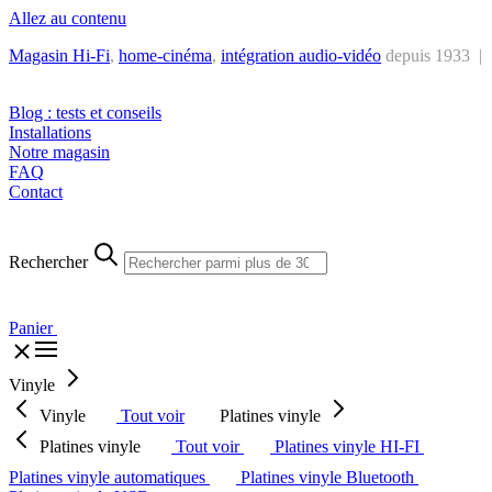
Allez au contenu
Magasin Hi-Fi
,
home-cinéma
,
intégra
tion audio-vidéo
depuis 1933 |
Tél. : +32 2 538 44 51 (mar-sam, 10h-12h30 et 14h-18h30)
Blog : tests et conseils
Installations
Notre magasin
FAQ
Contact
Rechercher
Panier
Vinyle
Vinyle
Tout voir
Platines vinyle
Platines vinyle
Tout voir
Platines vinyle HI-FI
Platines vinyle automatiques
Platines vinyle Bluetooth