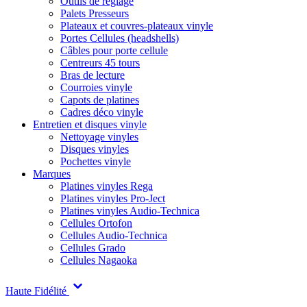
Outils de réglage
Palets Presseurs
Plateaux et couvres-plateaux vinyle
Portes Cellules (headshells)
Câbles pour porte cellule
Centreurs 45 tours
Bras de lecture
Courroies vinyle
Capots de platines
Cadres déco vinyle
Entretien et disques vinyle
Nettoyage vinyles
Disques vinyles
Pochettes vinyle
Marques
Platines vinyles Rega
Platines vinyles Pro-Ject
Platines vinyles Audio-Technica
Cellules Ortofon
Cellules Audio-Technica
Cellules Grado
Cellules Nagaoka
Haute Fidélité