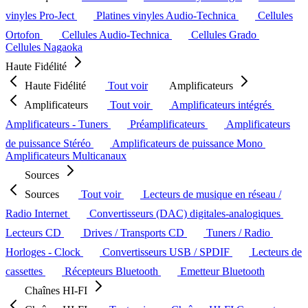
vinyles Pro-Ject
Platines vinyles Audio-Technica
Cellules
Ortofon
Cellules Audio-Technica
Cellules Grado
Cellules Nagaoka
Haute Fidélité
Haute Fidélité
Tout voir
Amplificateurs
Amplificateurs
Tout voir
Amplificateurs intégrés
Amplificateurs - Tuners
Préamplificateurs
Amplificateurs
de puissance Stéréo
Amplificateurs de puissance Mono
Amplificateurs Multicanaux
Sources
Sources
Tout voir
Lecteurs de musique en réseau /
Radio Internet
Convertisseurs (DAC) digitales-analogiques
Lecteurs CD
Drives / Transports CD
Tuners / Radio
Horloges - Clock
Convertisseurs USB / SPDIF
Lecteurs de
cassettes
Récepteurs Bluetooth
Emetteur Bluetooth
Chaînes HI-FI