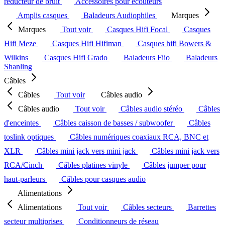
réducteur de bruit
Accessoires pour écouteurs
Amplis casques
Baladeurs Audiophiles
Marques
Marques
Tout voir
Casques Hifi Focal
Casques
Hifi Meze
Casques Hifi Hifiman
Casques hifi Bowers &
Wilkins
Casques Hifi Grado
Baladeurs Fiio
Baladeurs
Shanling
Câbles
Câbles
Tout voir
Câbles audio
Câbles audio
Tout voir
Câbles audio stéréo
Câbles
d'enceintes
Câbles caisson de basses / subwoofer
Câbles
toslink optiques
Câbles numériques coaxiaux RCA, BNC et
XLR
Câbles mini jack vers mini jack
Câbles mini jack vers
RCA/Cinch
Câbles platines vinyle
Câbles jumper pour
haut-parleurs
Câbles pour casques audio
Alimentations
Alimentations
Tout voir
Câbles secteurs
Barrettes
secteur multiprises
Conditionneurs de réseau