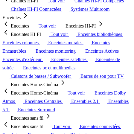
Chaînes HI-FI
Tout voir
Chaînes HI-FI Compactes
Chaînes HI-FI Connectées
Systèmes Multiroom
Enceintes
Enceintes
Tout voir
Enceintes HI-FI
Enceintes HI-FI
Tout voir
Enceintes bibliothèques
Enceintes colonnes
Enceintes murales
Enceintes
Encastrables
Enceintes monitoring
Enceintes Actives
Enceintes d'extérieur
Enceintes satellites
Enceintes de
soirée
Enceintes pc et multimedias
Caissons de basses / Subwoofer
Barres de son pour TV
Enceintes Home-Cinéma
Enceintes Home-Cinéma
Tout voir
Enceintes Dolby
Atmos
Enceintes Centrales
Ensembles 2.1
Ensembles
5.1
Enceintes Surround
Enceintes sans fil
Enceintes sans fil
Tout voir
Enceintes connectées