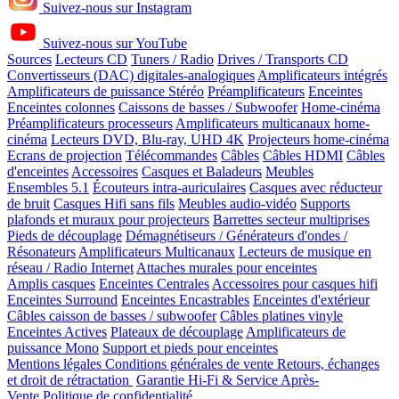
Suivez-nous sur Instagram
Suivez-nous sur YouTube
Sources
Lecteurs CD
Tuners / Radio
Drives / Transports CD
Convertisseurs (DAC) digitales-analogiques
Amplificateurs intégrés
Amplificateurs de puissance Stéréo
Préamplificateurs
Enceintes
Enceintes colonnes
Caissons de basses / Subwoofer
Home-cinéma
Préamplificateurs processeurs
Amplificateurs multicanaux home-
cinéma
Lecteurs DVD, Blu-ray, UHD 4K
Projecteurs home-cinéma
Ecrans de projection
Télécommandes
Câbles
Câbles HDMI
Câbles
d'enceintes
Accessoires
Casques et Baladeurs
Meubles
Ensembles 5.1
Écouteurs intra-auriculaires
Casques avec réducteur
de bruit
Casques Hifi sans fils
Meubles audio-vidéo
Supports
plafonds et muraux pour projecteurs
Barrettes secteur multiprises
Pieds de découplage
Démagnétiseurs / Générateurs d'ondes /
Résonateurs
Amplificateurs Multicanaux
Lecteurs de musique en
réseau / Radio Internet
Attaches murales pour enceintes
Amplis casques
Enceintes Centrales
Accessoires pour casques hifi
Enceintes Surround
Enceintes Encastrables
Enceintes d'extérieur
Câbles caisson de basses / subwoofer
Câbles platines vinyle
Enceintes Actives
Plateaux de découplage
Amplificateurs de
puissance Mono
Support et pieds pour enceintes
Mentions légales
Conditions générales de vente
Retours, échanges
et droit de rétractation
Garantie Hi-Fi & Service Après-
Vente
Politique de confidentialité