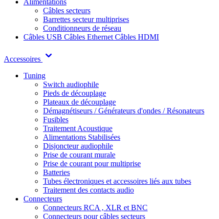
Alimentations
Câbles secteurs
Barrettes secteur multiprises
Conditionneurs de réseau
Câbles USB
Câbles Ethernet
Câbles HDMI
Accessoires
Tuning
Switch audiophile
Pieds de découplage
Plateaux de découplage
Démagnétiseurs / Générateurs d'ondes / Résonateurs
Fusibles
Traitement Acoustique
Alimentations Stabilisées
Disjoncteur audiophile
Prise de courant murale
Prise de courant pour multiprise
Batteries
Tubes électroniques et accessoires liés aux tubes
Traitement des contacts audio
Connecteurs
Connecteurs RCA , XLR et BNC
Connecteurs pour câbles secteurs