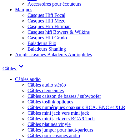
Accessoires pour écouteurs
Marques
Casques Hifi Focal
Casques Hifi Meze
Casques Hifi Hifiman
Casques hifi Bowers & Wilkins
Casques Hifi Grado
Baladeurs Fiio
Baladeurs Shanling
Amplis casques
Baladeurs Audiophiles
Câbles
Câbles audio
Câbles audio stéréo
Câbles d'enceintes
Câbles caisson de basses / subwoofer
Câbles toslink optiques
Câbles numériques coaxiaux RCA, BNC et XLR
Câbles mini jack vers mini jack
Câbles mini jack vers RCA/Cinch
Câbles platines vinyle
Câbles jumper pour haut-parleurs
Câbles pour casques audio