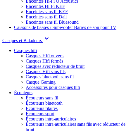
Enceintes Hi-Fi Q Acoustics
Enceintes Hi-Fi KEF
Enceintes sans fil KEF
Enceintes sans fil Dali
Enceintes sans fil Bluesound
Caissons de basses / Subwoofer
Barres de son pour TV
Casques et Baladeurs
Casques hifi
Casques Hifi ouverts
Casques Hifi fermés
Casques avec réducteur de bruit
Casques Hifi sans fils
Casques bluetooth sans fil
Casque Gaming
Accessoires pour casques hifi
Écouteurs
Écouteurs sans fil
Écouteurs bluetooth
Écouteurs filaires
Écouteurs sport
Écouteurs intra-auriculaires
Écouteurs intra-auriculaires sans fils avec réducteur de
bruit