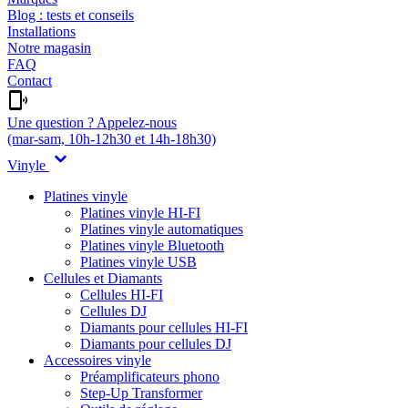
Blog : tests et conseils
Installations
Notre magasin
FAQ
Contact
Une question ? Appelez-nous
(mar-sam, 10h-12h30 et 14h-18h30)
Vinyle
Platines vinyle
Platines vinyle HI-FI
Platines vinyle automatiques
Platines vinyle Bluetooth
Platines vinyle USB
Cellules et Diamants
Cellules HI-FI
Cellules DJ
Diamants pour cellules HI-FI
Diamants pour cellules DJ
Accessoires vinyle
Préamplificateurs phono
Step-Up Transformer