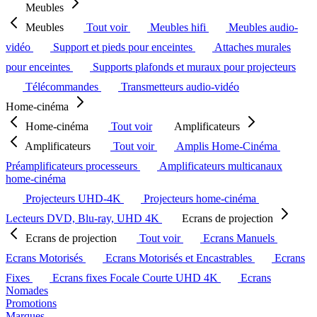
Meubles
Meubles
Tout voir
Meubles hifi
Meubles audio-
vidéo
Support et pieds pour enceintes
Attaches murales
pour enceintes
Supports plafonds et muraux pour projecteurs
Télécommandes
Transmetteurs audio-vidéo
Home-cinéma
Home-cinéma
Tout voir
Amplificateurs
Amplificateurs
Tout voir
Amplis Home-Cinéma
Préamplificateurs processeurs
Amplificateurs multicanaux
home-cinéma
Projecteurs UHD-4K
Projecteurs home-cinéma
Lecteurs DVD, Blu-ray, UHD 4K
Ecrans de projection
Ecrans de projection
Tout voir
Ecrans Manuels
Ecrans Motorisés
Ecrans Motorisés et Encastrables
Ecrans
Fixes
Ecrans fixes Focale Courte UHD 4K
Ecrans
Nomades
Promotions
Marques