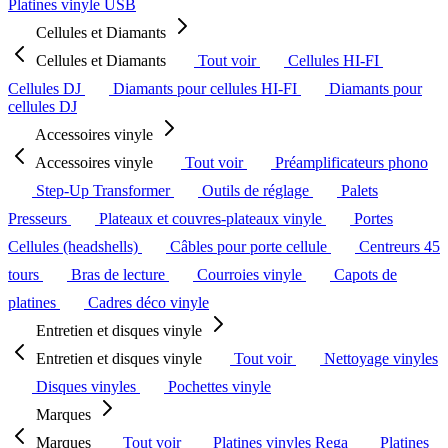
Platines vinyle USB
Cellules et Diamants
Cellules et Diamants
Tout voir
Cellules HI-FI
Cellules DJ
Diamants pour cellules HI-FI
Diamants pour
cellules DJ
Accessoires vinyle
Accessoires vinyle
Tout voir
Préamplificateurs phono
Step-Up Transformer
Outils de réglage
Palets
Presseurs
Plateaux et couvres-plateaux vinyle
Portes
Cellules (headshells)
Câbles pour porte cellule
Centreurs 45
tours
Bras de lecture
Courroies vinyle
Capots de
platines
Cadres déco vinyle
Entretien et disques vinyle
Entretien et disques vinyle
Tout voir
Nettoyage vinyles
Disques vinyles
Pochettes vinyle
Marques
Marques
Tout voir
Platines vinyles Rega
Platines