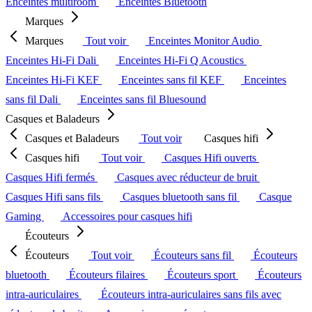
Enceintes multiroom
Enceintes Bluetooth
Marques
Marques
Tout voir
Enceintes Monitor Audio
Enceintes Hi-Fi Dali
Enceintes Hi-Fi Q Acoustics
Enceintes Hi-Fi KEF
Enceintes sans fil KEF
Enceintes
sans fil Dali
Enceintes sans fil Bluesound
Casques et Baladeurs
Casques et Baladeurs
Tout voir
Casques hifi
Casques hifi
Tout voir
Casques Hifi ouverts
Casques Hifi fermés
Casques avec réducteur de bruit
Casques Hifi sans fils
Casques bluetooth sans fil
Casque
Gaming
Accessoires pour casques hifi
Écouteurs
Écouteurs
Tout voir
Écouteurs sans fil
Écouteurs
bluetooth
Écouteurs filaires
Écouteurs sport
Écouteurs
intra-auriculaires
Écouteurs intra-auriculaires sans fils avec