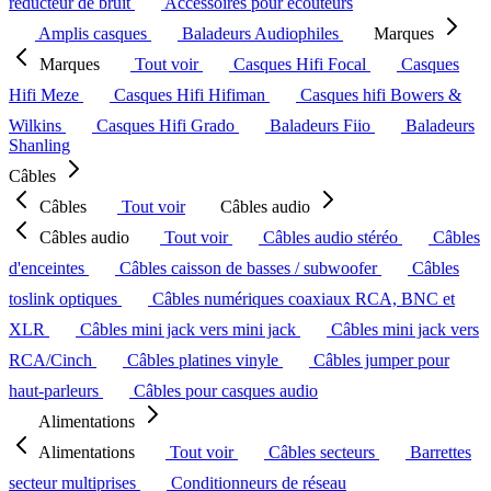
réducteur de bruit
Accessoires pour écouteurs
Amplis casques
Baladeurs Audiophiles
Marques
Marques
Tout voir
Casques Hifi Focal
Casques
Hifi Meze
Casques Hifi Hifiman
Casques hifi Bowers &
Wilkins
Casques Hifi Grado
Baladeurs Fiio
Baladeurs
Shanling
Câbles
Câbles
Tout voir
Câbles audio
Câbles audio
Tout voir
Câbles audio stéréo
Câbles
d'enceintes
Câbles caisson de basses / subwoofer
Câbles
toslink optiques
Câbles numériques coaxiaux RCA, BNC et
XLR
Câbles mini jack vers mini jack
Câbles mini jack vers
RCA/Cinch
Câbles platines vinyle
Câbles jumper pour
haut-parleurs
Câbles pour casques audio
Alimentations
Alimentations
Tout voir
Câbles secteurs
Barrettes
secteur multiprises
Conditionneurs de réseau