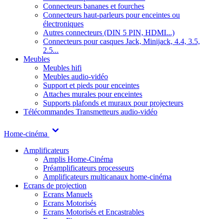
Connecteurs bananes et fourches
Connecteurs haut-parleurs pour enceintes ou
électroniques
Autres connecteurs (DIN 5 PIN, HDMI...)
Connecteurs pour casques Jack, Minijack, 4.4, 3.5,
2.5...
Meubles
Meubles hifi
Meubles audio-vidéo
Support et pieds pour enceintes
Attaches murales pour enceintes
Supports plafonds et muraux pour projecteurs
Télécommandes
Transmetteurs audio-vidéo
Home-cinéma
Amplificateurs
Amplis Home-Cinéma
Préamplificateurs processeurs
Amplificateurs multicanaux home-cinéma
Ecrans de projection
Ecrans Manuels
Ecrans Motorisés
Ecrans Motorisés et Encastrables