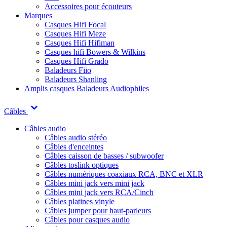
Accessoires pour écouteurs
Marques
Casques Hifi Focal
Casques Hifi Meze
Casques Hifi Hifiman
Casques hifi Bowers & Wilkins
Casques Hifi Grado
Baladeurs Fiio
Baladeurs Shanling
Amplis casques
Baladeurs Audiophiles
Câbles
Câbles audio
Câbles audio stéréo
Câbles d'enceintes
Câbles caisson de basses / subwoofer
Câbles toslink optiques
Câbles numériques coaxiaux RCA, BNC et XLR
Câbles mini jack vers mini jack
Câbles mini jack vers RCA/Cinch
Câbles platines vinyle
Câbles jumper pour haut-parleurs
Câbles pour casques audio