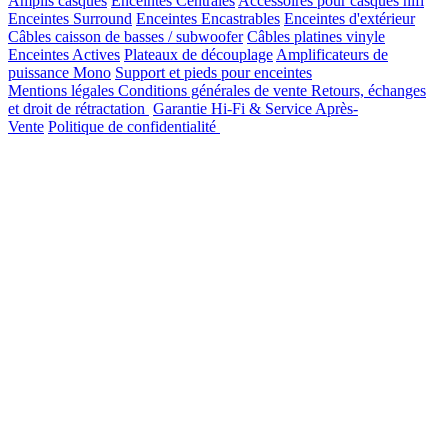
Amplis casques
Enceintes Centrales
Accessoires pour casques hifi
Enceintes Surround
Enceintes Encastrables
Enceintes d'extérieur
Câbles caisson de basses / subwoofer
Câbles platines vinyle
Enceintes Actives
Plateaux de découplage
Amplificateurs de
puissance Mono
Support et pieds pour enceintes
Mentions légales
Conditions générales de vente
Retours, échanges
et droit de rétractation
Garantie Hi-Fi & Service Après-
Vente
Politique de confidentialité