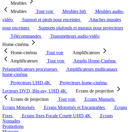
Meubles
Meubles
Tout voir
Meubles hifi
Meubles audio-
vidéo
Support et pieds pour enceintes
Attaches murales
pour enceintes
Supports plafonds et muraux pour projecteurs
Télécommandes
Transmetteurs audio-vidéo
Home-cinéma
Home-cinéma
Tout voir
Amplificateurs
Amplificateurs
Tout voir
Amplis Home-Cinéma
Préamplificateurs processeurs
Amplificateurs multicanaux
home-cinéma
Projecteurs UHD-4K
Projecteurs home-cinéma
Lecteurs DVD, Blu-ray, UHD 4K
Ecrans de projection
Ecrans de projection
Tout voir
Ecrans Manuels
Ecrans Motorisés
Ecrans Motorisés et Encastrables
Ecrans
Fixes
Ecrans fixes Focale Courte UHD 4K
Ecrans
Nomades
Promotions
Marques