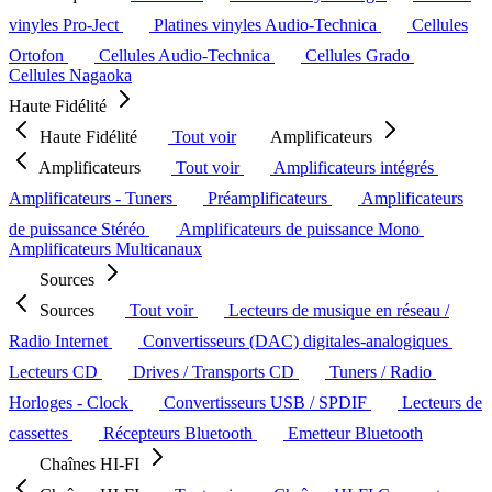
vinyles Pro-Ject
Platines vinyles Audio-Technica
Cellules
Ortofon
Cellules Audio-Technica
Cellules Grado
Cellules Nagaoka
Haute Fidélité
Haute Fidélité
Tout voir
Amplificateurs
Amplificateurs
Tout voir
Amplificateurs intégrés
Amplificateurs - Tuners
Préamplificateurs
Amplificateurs
de puissance Stéréo
Amplificateurs de puissance Mono
Amplificateurs Multicanaux
Sources
Sources
Tout voir
Lecteurs de musique en réseau /
Radio Internet
Convertisseurs (DAC) digitales-analogiques
Lecteurs CD
Drives / Transports CD
Tuners / Radio
Horloges - Clock
Convertisseurs USB / SPDIF
Lecteurs de
cassettes
Récepteurs Bluetooth
Emetteur Bluetooth
Chaînes HI-FI