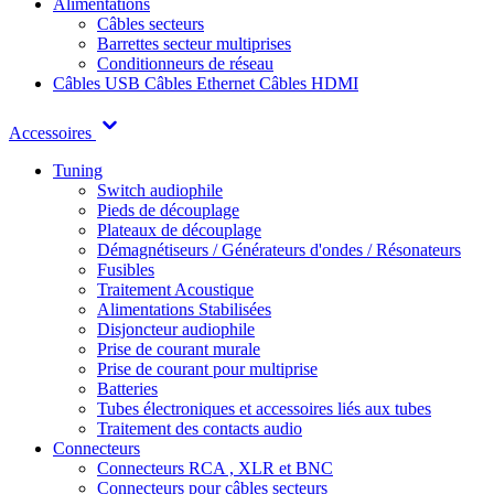
Alimentations
Câbles secteurs
Barrettes secteur multiprises
Conditionneurs de réseau
Câbles USB
Câbles Ethernet
Câbles HDMI
Accessoires
Tuning
Switch audiophile
Pieds de découplage
Plateaux de découplage
Démagnétiseurs / Générateurs d'ondes / Résonateurs
Fusibles
Traitement Acoustique
Alimentations Stabilisées
Disjoncteur audiophile
Prise de courant murale
Prise de courant pour multiprise
Batteries
Tubes électroniques et accessoires liés aux tubes
Traitement des contacts audio
Connecteurs
Connecteurs RCA , XLR et BNC
Connecteurs pour câbles secteurs