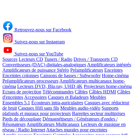
Retrouvez-nous sur Facebook
Suivez-nous sur Instagram
Suivez-nous sur YouTube
Sources
Lecteurs CD
Tuners / Radio
Drives / Transports CD
Convertisseurs (DAC) digitales-analogiques
Amplificateurs intégrés
Amplificateurs de puissance Stéréo
Préamplificateurs
Enceintes
Enceintes colonnes
Caissons de basses / Subwoofer
Home-cinéma
Préamplificateurs processeurs
Amplificateurs multicanaux home-
cinéma
Lecteurs DVD, Blu-ray, UHD 4K
Projecteurs home-cinéma
Ecrans de projection
Télécommandes
Câbles
Câbles HDMI
Câbles
d'enceintes
Accessoires
Casques et Baladeurs
Meubles
Ensembles 5.1
Écouteurs intra-auriculaires
Casques avec réducteur
de bruit
Casques Hifi sans fils
Meubles audio-vidéo
Supports
plafonds et muraux pour projecteurs
Barrettes secteur multiprises
Pieds de découplage
Démagnétiseurs / Générateurs d'ondes /
Résonateurs
Amplificateurs Multicanaux
Lecteurs de musique en
réseau / Radio Internet
Attaches murales pour enceintes