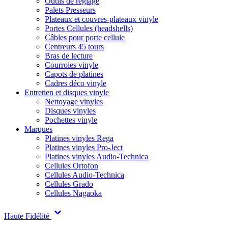
Outils de réglage
Palets Presseurs
Plateaux et couvres-plateaux vinyle
Portes Cellules (headshells)
Câbles pour porte cellule
Centreurs 45 tours
Bras de lecture
Courroies vinyle
Capots de platines
Cadres déco vinyle
Entretien et disques vinyle
Nettoyage vinyles
Disques vinyles
Pochettes vinyle
Marques
Platines vinyles Rega
Platines vinyles Pro-Ject
Platines vinyles Audio-Technica
Cellules Ortofon
Cellules Audio-Technica
Cellules Grado
Cellules Nagaoka
Haute Fidélité