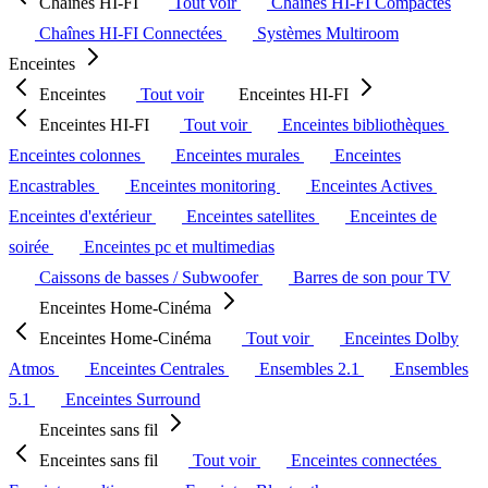
Chaînes HI-FI
Tout voir
Chaînes HI-FI Compactes
Chaînes HI-FI Connectées
Systèmes Multiroom
Enceintes
Enceintes
Tout voir
Enceintes HI-FI
Enceintes HI-FI
Tout voir
Enceintes bibliothèques
Enceintes colonnes
Enceintes murales
Enceintes
Encastrables
Enceintes monitoring
Enceintes Actives
Enceintes d'extérieur
Enceintes satellites
Enceintes de
soirée
Enceintes pc et multimedias
Caissons de basses / Subwoofer
Barres de son pour TV
Enceintes Home-Cinéma
Enceintes Home-Cinéma
Tout voir
Enceintes Dolby
Atmos
Enceintes Centrales
Ensembles 2.1
Ensembles
5.1
Enceintes Surround
Enceintes sans fil
Enceintes sans fil
Tout voir
Enceintes connectées