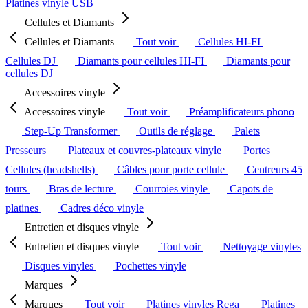
Platines vinyle USB
Cellules et Diamants
Cellules et Diamants
Tout voir
Cellules HI-FI
Cellules DJ
Diamants pour cellules HI-FI
Diamants pour
cellules DJ
Accessoires vinyle
Accessoires vinyle
Tout voir
Préamplificateurs phono
Step-Up Transformer
Outils de réglage
Palets
Presseurs
Plateaux et couvres-plateaux vinyle
Portes
Cellules (headshells)
Câbles pour porte cellule
Centreurs 45
tours
Bras de lecture
Courroies vinyle
Capots de
platines
Cadres déco vinyle
Entretien et disques vinyle
Entretien et disques vinyle
Tout voir
Nettoyage vinyles
Disques vinyles
Pochettes vinyle
Marques
Marques
Tout voir
Platines vinyles Rega
Platines