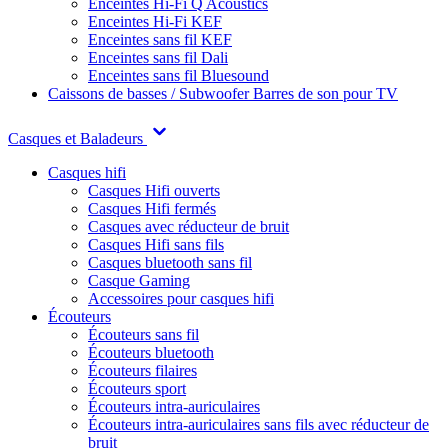
Enceintes Hi-Fi Q Acoustics
Enceintes Hi-Fi KEF
Enceintes sans fil KEF
Enceintes sans fil Dali
Enceintes sans fil Bluesound
Caissons de basses / Subwoofer
Barres de son pour TV
Casques et Baladeurs
Casques hifi
Casques Hifi ouverts
Casques Hifi fermés
Casques avec réducteur de bruit
Casques Hifi sans fils
Casques bluetooth sans fil
Casque Gaming
Accessoires pour casques hifi
Écouteurs
Écouteurs sans fil
Écouteurs bluetooth
Écouteurs filaires
Écouteurs sport
Écouteurs intra-auriculaires
Écouteurs intra-auriculaires sans fils avec réducteur de
bruit