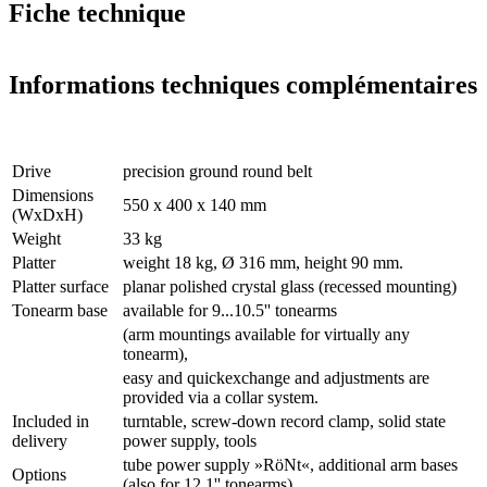
Fiche technique
Informations techniques complémentaires
Drive
precision ground round belt
Dimensions
550 x 400 x 140 mm
(WxDxH)
Weight
33 kg
Platter
weight 18 kg, Ø 316 mm, height 90 mm.
Platter surface
planar polished crystal glass (recessed mounting)
Tonearm base
available for 9...10.5'' tonearms
(arm mountings available for virtually any
tonearm),
easy and quickexchange and adjustments are
provided via a collar system.
Included in
turntable, screw-down record clamp, solid state
delivery
power supply, tools
tube power supply »RöNt«, additional arm bases
Options
(also for 12.1'' tonearms)