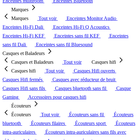
Enceintes multiroom
Enceintes Bluetooth
Marques
Marques
Tout voir
Enceintes Monitor Audio
Enceintes Hi-Fi Dali
Enceintes Hi-Fi Q Acoustics
Enceintes Hi-Fi KEF
Enceintes sans fil KEF
Enceintes
sans fil Dali
Enceintes sans fil Bluesound
Casques et Baladeurs
Casques et Baladeurs
Tout voir
Casques hifi
Casques hifi
Tout voir
Casques Hifi ouverts
Casques Hifi fermés
Casques avec réducteur de bruit
Casques Hifi sans fils
Casques bluetooth sans fil
Casque
Gaming
Accessoires pour casques hifi
Écouteurs
Écouteurs
Tout voir
Écouteurs sans fil
Écouteurs
bluetooth
Écouteurs filaires
Écouteurs sport
Écouteurs
intra-auriculaires
Écouteurs intra-auriculaires sans fils avec