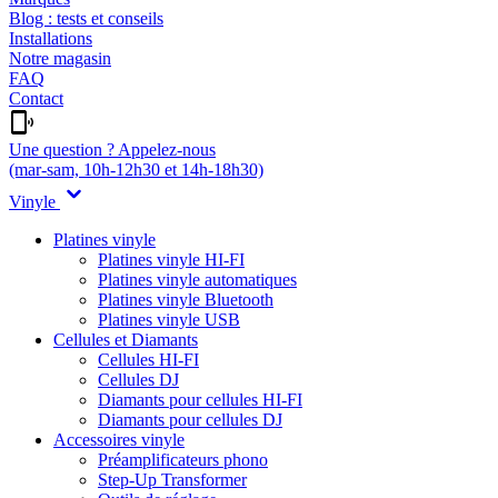
Blog : tests et conseils
Installations
Notre magasin
FAQ
Contact
Une question ? Appelez-nous
(mar-sam, 10h-12h30 et 14h-18h30)
Vinyle
Platines vinyle
Platines vinyle HI-FI
Platines vinyle automatiques
Platines vinyle Bluetooth
Platines vinyle USB
Cellules et Diamants
Cellules HI-FI
Cellules DJ
Diamants pour cellules HI-FI
Diamants pour cellules DJ
Accessoires vinyle
Préamplificateurs phono
Step-Up Transformer