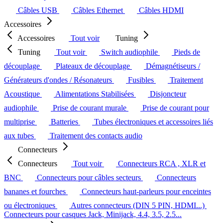
Câbles USB
Câbles Ethernet
Câbles HDMI
Accessoires
Accessoires
Tout voir
Tuning
Tuning
Tout voir
Switch audiophile
Pieds de
découplage
Plateaux de découplage
Démagnétiseurs /
Générateurs d'ondes / Résonateurs
Fusibles
Traitement
Acoustique
Alimentations Stabilisées
Disjoncteur
audiophile
Prise de courant murale
Prise de courant pour
multiprise
Batteries
Tubes électroniques et accessoires liés
aux tubes
Traitement des contacts audio
Connecteurs
Connecteurs
Tout voir
Connecteurs RCA , XLR et
BNC
Connecteurs pour câbles secteurs
Connecteurs
bananes et fourches
Connecteurs haut-parleurs pour enceintes
ou électroniques
Autres connecteurs (DIN 5 PIN, HDMI...)
Connecteurs pour casques Jack, Minijack, 4.4, 3.5, 2.5...