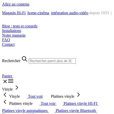
Allez au contenu
Magasin Hi-Fi
,
home-cinéma
,
intégra
tion audio-vidéo
depuis 1933 |
Tél. : +32 2 538 44 51 (mar-sam, 10h-12h30 et 14h-18h30)
Blog : tests et conseils
Installations
Notre magasin
FAQ
Contact
Rechercher
Panier
Vinyle
Vinyle
Tout voir
Platines vinyle
Platines vinyle
Tout voir
Platines vinyle HI-FI
Platines vinyle automatiques
Platines vinyle Bluetooth