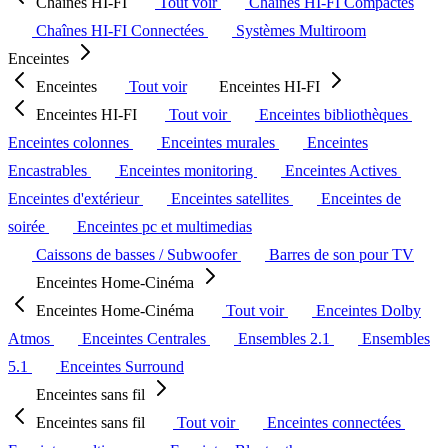
Chaînes HI-FI
Tout voir
Chaînes HI-FI Compactes
Chaînes HI-FI Connectées
Systèmes Multiroom
Enceintes
Enceintes
Tout voir
Enceintes HI-FI
Enceintes HI-FI
Tout voir
Enceintes bibliothèques
Enceintes colonnes
Enceintes murales
Enceintes
Encastrables
Enceintes monitoring
Enceintes Actives
Enceintes d'extérieur
Enceintes satellites
Enceintes de
soirée
Enceintes pc et multimedias
Caissons de basses / Subwoofer
Barres de son pour TV
Enceintes Home-Cinéma
Enceintes Home-Cinéma
Tout voir
Enceintes Dolby
Atmos
Enceintes Centrales
Ensembles 2.1
Ensembles
5.1
Enceintes Surround
Enceintes sans fil
Enceintes sans fil
Tout voir
Enceintes connectées