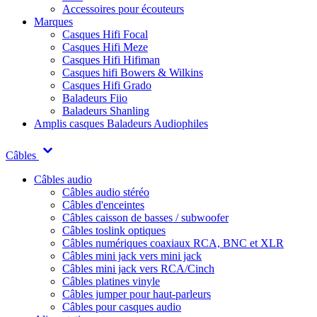
Accessoires pour écouteurs
Marques
Casques Hifi Focal
Casques Hifi Meze
Casques Hifi Hifiman
Casques hifi Bowers & Wilkins
Casques Hifi Grado
Baladeurs Fiio
Baladeurs Shanling
Amplis casques
Baladeurs Audiophiles
Câbles
Câbles audio
Câbles audio stéréo
Câbles d'enceintes
Câbles caisson de basses / subwoofer
Câbles toslink optiques
Câbles numériques coaxiaux RCA, BNC et XLR
Câbles mini jack vers mini jack
Câbles mini jack vers RCA/Cinch
Câbles platines vinyle
Câbles jumper pour haut-parleurs
Câbles pour casques audio