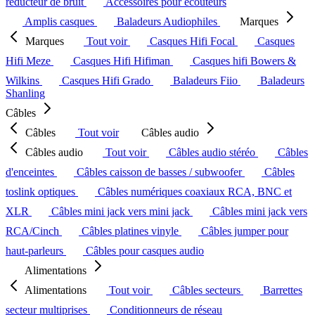
réducteur de bruit
Accessoires pour écouteurs
Amplis casques
Baladeurs Audiophiles
Marques
Marques
Tout voir
Casques Hifi Focal
Casques
Hifi Meze
Casques Hifi Hifiman
Casques hifi Bowers &
Wilkins
Casques Hifi Grado
Baladeurs Fiio
Baladeurs
Shanling
Câbles
Câbles
Tout voir
Câbles audio
Câbles audio
Tout voir
Câbles audio stéréo
Câbles
d'enceintes
Câbles caisson de basses / subwoofer
Câbles
toslink optiques
Câbles numériques coaxiaux RCA, BNC et
XLR
Câbles mini jack vers mini jack
Câbles mini jack vers
RCA/Cinch
Câbles platines vinyle
Câbles jumper pour
haut-parleurs
Câbles pour casques audio
Alimentations
Alimentations
Tout voir
Câbles secteurs
Barrettes
secteur multiprises
Conditionneurs de réseau