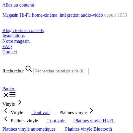
Allez au contenu
Magasin Hi-Fi
,
home-cinéma
,
intégra
tion audio-vidéo
depuis 1933 |
Tél. : +32 2 538 44 51 (mar-sam, 10h-12h30 et 14h-18h30)
Blog : tests et conseils
Installations
Notre magasin
FAQ
Contact
Rechercher
Panier
Vinyle
Vinyle
Tout voir
Platines vinyle
Platines vinyle
Tout voir
Platines vinyle HI-FI
Platines vinyle automatiques
Platines vinyle Bluetooth