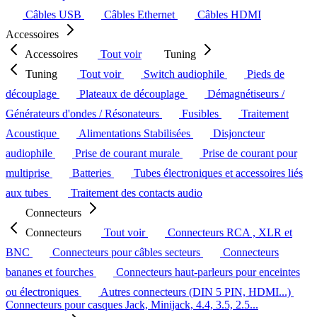
Câbles USB
Câbles Ethernet
Câbles HDMI
Accessoires
Accessoires
Tout voir
Tuning
Tuning
Tout voir
Switch audiophile
Pieds de
découplage
Plateaux de découplage
Démagnétiseurs /
Générateurs d'ondes / Résonateurs
Fusibles
Traitement
Acoustique
Alimentations Stabilisées
Disjoncteur
audiophile
Prise de courant murale
Prise de courant pour
multiprise
Batteries
Tubes électroniques et accessoires liés
aux tubes
Traitement des contacts audio
Connecteurs
Connecteurs
Tout voir
Connecteurs RCA , XLR et
BNC
Connecteurs pour câbles secteurs
Connecteurs
bananes et fourches
Connecteurs haut-parleurs pour enceintes
ou électroniques
Autres connecteurs (DIN 5 PIN, HDMI...)
Connecteurs pour casques Jack, Minijack, 4.4, 3.5, 2.5...