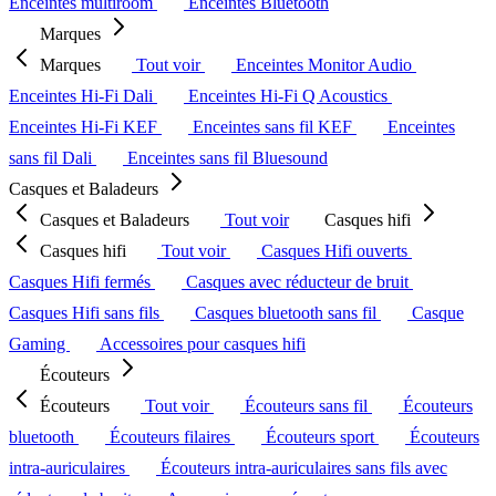
Enceintes multiroom
Enceintes Bluetooth
Marques
Marques
Tout voir
Enceintes Monitor Audio
Enceintes Hi-Fi Dali
Enceintes Hi-Fi Q Acoustics
Enceintes Hi-Fi KEF
Enceintes sans fil KEF
Enceintes
sans fil Dali
Enceintes sans fil Bluesound
Casques et Baladeurs
Casques et Baladeurs
Tout voir
Casques hifi
Casques hifi
Tout voir
Casques Hifi ouverts
Casques Hifi fermés
Casques avec réducteur de bruit
Casques Hifi sans fils
Casques bluetooth sans fil
Casque
Gaming
Accessoires pour casques hifi
Écouteurs
Écouteurs
Tout voir
Écouteurs sans fil
Écouteurs
bluetooth
Écouteurs filaires
Écouteurs sport
Écouteurs
intra-auriculaires
Écouteurs intra-auriculaires sans fils avec