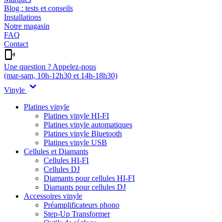
Blog : tests et conseils
Installations
Notre magasin
FAQ
Contact
Une question ? Appelez-nous
(mar-sam, 10h-12h30 et 14h-18h30)
Vinyle
Platines vinyle
Platines vinyle HI-FI
Platines vinyle automatiques
Platines vinyle Bluetooth
Platines vinyle USB
Cellules et Diamants
Cellules HI-FI
Cellules DJ
Diamants pour cellules HI-FI
Diamants pour cellules DJ
Accessoires vinyle
Préamplificateurs phono
Step-Up Transformer