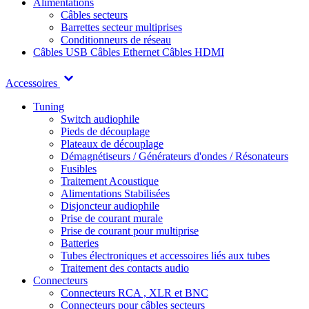
Alimentations
Câbles secteurs
Barrettes secteur multiprises
Conditionneurs de réseau
Câbles USB
Câbles Ethernet
Câbles HDMI
Accessoires
Tuning
Switch audiophile
Pieds de découplage
Plateaux de découplage
Démagnétiseurs / Générateurs d'ondes / Résonateurs
Fusibles
Traitement Acoustique
Alimentations Stabilisées
Disjoncteur audiophile
Prise de courant murale
Prise de courant pour multiprise
Batteries
Tubes électroniques et accessoires liés aux tubes
Traitement des contacts audio
Connecteurs
Connecteurs RCA , XLR et BNC
Connecteurs pour câbles secteurs