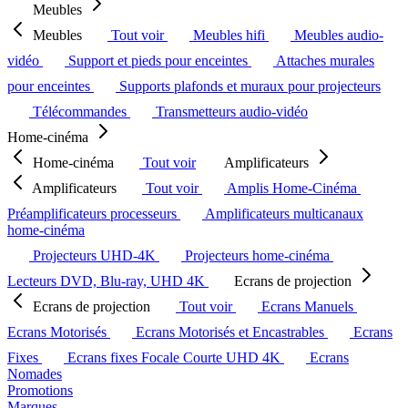
Meubles
Meubles
Tout voir
Meubles hifi
Meubles audio-
vidéo
Support et pieds pour enceintes
Attaches murales
pour enceintes
Supports plafonds et muraux pour projecteurs
Télécommandes
Transmetteurs audio-vidéo
Home-cinéma
Home-cinéma
Tout voir
Amplificateurs
Amplificateurs
Tout voir
Amplis Home-Cinéma
Préamplificateurs processeurs
Amplificateurs multicanaux
home-cinéma
Projecteurs UHD-4K
Projecteurs home-cinéma
Lecteurs DVD, Blu-ray, UHD 4K
Ecrans de projection
Ecrans de projection
Tout voir
Ecrans Manuels
Ecrans Motorisés
Ecrans Motorisés et Encastrables
Ecrans
Fixes
Ecrans fixes Focale Courte UHD 4K
Ecrans
Nomades
Promotions
Marques