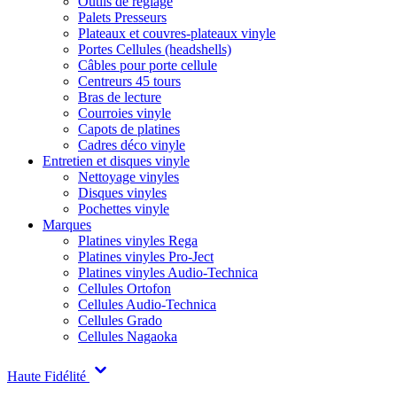
Outils de réglage
Palets Presseurs
Plateaux et couvres-plateaux vinyle
Portes Cellules (headshells)
Câbles pour porte cellule
Centreurs 45 tours
Bras de lecture
Courroies vinyle
Capots de platines
Cadres déco vinyle
Entretien et disques vinyle
Nettoyage vinyles
Disques vinyles
Pochettes vinyle
Marques
Platines vinyles Rega
Platines vinyles Pro-Ject
Platines vinyles Audio-Technica
Cellules Ortofon
Cellules Audio-Technica
Cellules Grado
Cellules Nagaoka
Haute Fidélité