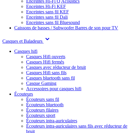
Enceintes Hi-Fi Q Acoustics
Enceintes Hi-Fi KEF
Enceintes sans fil KEF
Enceintes sans fil Dali
Enceintes sans fil Bluesound
Caissons de basses / Subwoofer
Barres de son pour TV
Casques et Baladeurs
Casques hifi
Casques Hifi ouverts
Casques Hifi fermés
Casques avec réducteur de bruit
Casques Hifi sans fils
Casques bluetooth sans fil
Casque Gaming
Accessoires pour casques hifi
Écouteurs
Écouteurs sans fil
Écouteurs bluetooth
Écouteurs filaires
Écouteurs sport
Écouteurs intra-auriculaires
Écouteurs intra-auriculaires sans fils avec réducteur de
bruit