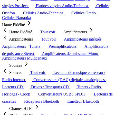
vinyles Pro-Ject
Platines vinyles Audio-Technica
Cellules
Ortofon
Cellules Audio-Technica
Cellules Grado
Cellules Nagaoka
Haute Fidélité
Haute Fidélité
Tout voir
Amplificateurs
Amplificateurs
Tout voir
Amplificateurs intégrés
Amplificateurs - Tuners
Préamplificateurs
Amplificateurs
de puissance Stéréo
Amplificateurs de puissance Mono
Amplificateurs Multicanaux
Sources
Sources
Tout voir
Lecteurs de musique en réseau /
Radio Internet
Convertisseurs (DAC) digitales-analogiques
Lecteurs CD
Drives / Transports CD
Tuners / Radio
Horloges - Clock
Convertisseurs USB / SPDIF
Lecteurs de
cassettes
Récepteurs Bluetooth
Emetteur Bluetooth
Chaînes HI-FI