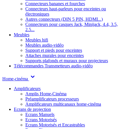
Connecteurs bananes et fourches
Connecteurs haut-parleurs pour enceintes ou
électroniques
Autres connecteurs (DIN 5 PIN, HDMI...)
Connecteurs pour casques Jack, Minijack, 4.4, 3.5,
2.5...
Meubles
Meubles hifi
Meubles audio-vidéo
Support et pieds pour enceintes
Attaches murales pour enceintes
Supports plafonds et muraux pour projecteurs
Télécommandes
Transmetteurs audio-vidéo
Home-cinéma
Amplificateurs
Amplis Home-Cinéma
Préamplificateurs processeurs
Amplificateurs multicanaux home-cinéma
Ecrans de projection
Ecrans Manuels
Ecrans Motorisés
Ecrans Motorisés et Encastrables