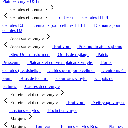
Platines vinyle USB
Cellules et Diamants
Cellules et Diamants
Tout voir
Cellules HI-FI
Cellules DJ
Diamants pour cellules HI-FI
Diamants pour
cellules DJ
Accessoires vinyle
Accessoires vinyle
Tout voir
Préamplificateurs phono
Step-Up Transformer
Outils de réglage
Palets
Presseurs
Plateaux et couvres-plateaux vinyle
Portes
Cellules (headshells)
Câbles pour porte cellule
Centreurs 45
tours
Bras de lecture
Courroies vinyle
Capots de
platines
Cadres déco vinyle
Entretien et disques vinyle
Entretien et disques vinyle
Tout voir
Nettoyage vinyles
Disques vinyles
Pochettes vinyle
Marques
Marques
Tout voir
Platines vinyles Rega
Platines