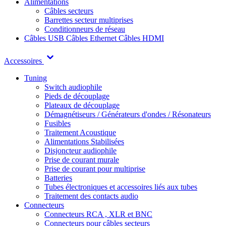
Alimentations
Câbles secteurs
Barrettes secteur multiprises
Conditionneurs de réseau
Câbles USB
Câbles Ethernet
Câbles HDMI
Accessoires
Tuning
Switch audiophile
Pieds de découplage
Plateaux de découplage
Démagnétiseurs / Générateurs d'ondes / Résonateurs
Fusibles
Traitement Acoustique
Alimentations Stabilisées
Disjoncteur audiophile
Prise de courant murale
Prise de courant pour multiprise
Batteries
Tubes électroniques et accessoires liés aux tubes
Traitement des contacts audio
Connecteurs
Connecteurs RCA , XLR et BNC
Connecteurs pour câbles secteurs