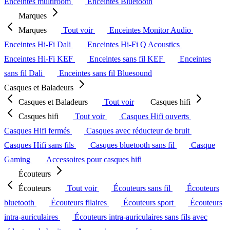
Enceintes multiroom
Enceintes Bluetooth
Marques
Marques
Tout voir
Enceintes Monitor Audio
Enceintes Hi-Fi Dali
Enceintes Hi-Fi Q Acoustics
Enceintes Hi-Fi KEF
Enceintes sans fil KEF
Enceintes
sans fil Dali
Enceintes sans fil Bluesound
Casques et Baladeurs
Casques et Baladeurs
Tout voir
Casques hifi
Casques hifi
Tout voir
Casques Hifi ouverts
Casques Hifi fermés
Casques avec réducteur de bruit
Casques Hifi sans fils
Casques bluetooth sans fil
Casque
Gaming
Accessoires pour casques hifi
Écouteurs
Écouteurs
Tout voir
Écouteurs sans fil
Écouteurs
bluetooth
Écouteurs filaires
Écouteurs sport
Écouteurs
intra-auriculaires
Écouteurs intra-auriculaires sans fils avec