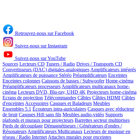
Retrouvez-nous sur Facebook
Suivez-nous sur Instagram
Suivez-nous sur YouTube
Sources
Lecteurs CD
Tuners / Radio
Drives / Transports CD
Convertisseurs (DAC) digitales-analogiques
Amplificateurs intégrés
Amplificateurs de puissance Stéréo
Préamplificateurs
Enceintes
Enceintes colonnes
Caissons de basses / Subwoofer
Home-cinéma
Préamplificateurs processeurs
Amplificateurs multicanaux home-
cinéma
Lecteurs DVD, Blu-ray, UHD 4K
Projecteurs home-cinéma
Ecrans de projection
Télécommandes
Câbles
Câbles HDMI
Câbles
d'enceintes
Accessoires
Casques et Baladeurs
Meubles
Ensembles 5.1
Écouteurs intra-auriculaires
Casques avec réducteur
de bruit
Casques Hifi sans fils
Meubles audio-vidéo
Supports
plafonds et muraux pour projecteurs
Barrettes secteur multiprises
Pieds de découplage
Démagnétiseurs / Générateurs d'ondes /
Résonateurs
Amplificateurs Multicanaux
Lecteurs de musique en
réseau / Radio Internet
Attaches murales pour enceintes