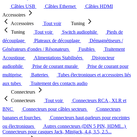
Câbles USB
Câbles Ethernet
Câbles HDMI
Accessoires
Accessoires
Tout voir
Tuning
Tuning
Tout voir
Switch audiophile
Pieds de
découplage
Plateaux de découplage
Démagnétiseurs /
Générateurs d'ondes / Résonateurs
Fusibles
Traitement
Acoustique
Alimentations Stabilisées
Disjoncteur
audiophile
Prise de courant murale
Prise de courant pour
multiprise
Batteries
Tubes électroniques et accessoires liés
aux tubes
Traitement des contacts audio
Connecteurs
Connecteurs
Tout voir
Connecteurs RCA , XLR et
BNC
Connecteurs pour câbles secteurs
Connecteurs
bananes et fourches
Connecteurs haut-parleurs pour enceintes
ou électroniques
Autres connecteurs (DIN 5 PIN, HDMI...)
Connecteurs pour casques Jack, Minijack, 4.4, 3.5, 2.5...