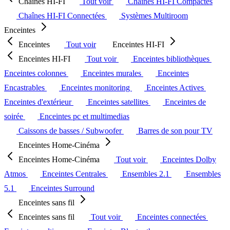
Chaînes HI-FI
Tout voir
Chaînes HI-FI Compactes
Chaînes HI-FI Connectées
Systèmes Multiroom
Enceintes
Enceintes
Tout voir
Enceintes HI-FI
Enceintes HI-FI
Tout voir
Enceintes bibliothèques
Enceintes colonnes
Enceintes murales
Enceintes
Encastrables
Enceintes monitoring
Enceintes Actives
Enceintes d'extérieur
Enceintes satellites
Enceintes de
soirée
Enceintes pc et multimedias
Caissons de basses / Subwoofer
Barres de son pour TV
Enceintes Home-Cinéma
Enceintes Home-Cinéma
Tout voir
Enceintes Dolby
Atmos
Enceintes Centrales
Ensembles 2.1
Ensembles
5.1
Enceintes Surround
Enceintes sans fil
Enceintes sans fil
Tout voir
Enceintes connectées