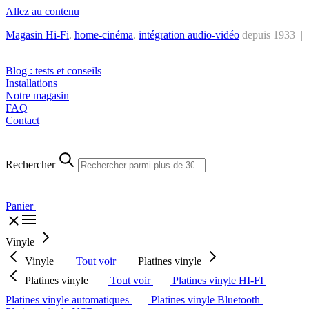
Allez au contenu
Magasin Hi-Fi
,
home-cinéma
,
intégra
tion audio-vidéo
depuis 1933 |
Tél. : +32 2 538 44 51 (mar-sam, 10h-12h30 et 14h-18h30)
Blog : tests et conseils
Installations
Notre magasin
FAQ
Contact
Rechercher
Panier
Vinyle
Vinyle
Tout voir
Platines vinyle
Platines vinyle
Tout voir
Platines vinyle HI-FI
Platines vinyle automatiques
Platines vinyle Bluetooth