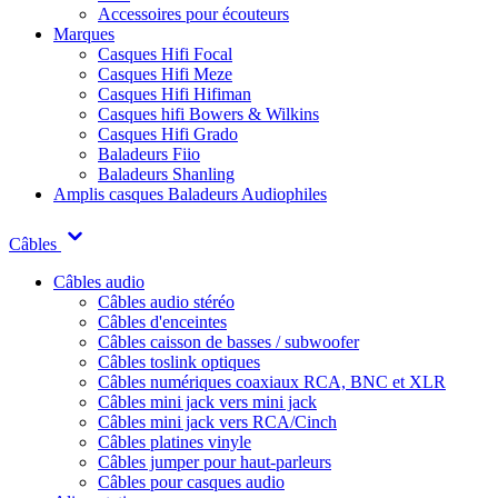
Accessoires pour écouteurs
Marques
Casques Hifi Focal
Casques Hifi Meze
Casques Hifi Hifiman
Casques hifi Bowers & Wilkins
Casques Hifi Grado
Baladeurs Fiio
Baladeurs Shanling
Amplis casques
Baladeurs Audiophiles
Câbles
Câbles audio
Câbles audio stéréo
Câbles d'enceintes
Câbles caisson de basses / subwoofer
Câbles toslink optiques
Câbles numériques coaxiaux RCA, BNC et XLR
Câbles mini jack vers mini jack
Câbles mini jack vers RCA/Cinch
Câbles platines vinyle
Câbles jumper pour haut-parleurs
Câbles pour casques audio