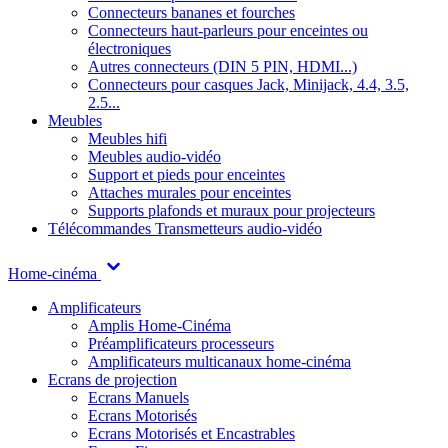
Connecteurs bananes et fourches
Connecteurs haut-parleurs pour enceintes ou
électroniques
Autres connecteurs (DIN 5 PIN, HDMI...)
Connecteurs pour casques Jack, Minijack, 4.4, 3.5,
2.5...
Meubles
Meubles hifi
Meubles audio-vidéo
Support et pieds pour enceintes
Attaches murales pour enceintes
Supports plafonds et muraux pour projecteurs
Télécommandes
Transmetteurs audio-vidéo
Home-cinéma
Amplificateurs
Amplis Home-Cinéma
Préamplificateurs processeurs
Amplificateurs multicanaux home-cinéma
Ecrans de projection
Ecrans Manuels
Ecrans Motorisés
Ecrans Motorisés et Encastrables