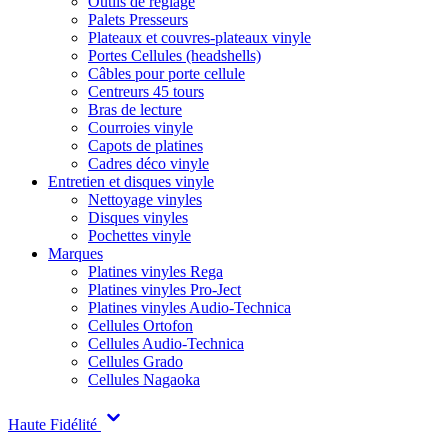
Outils de réglage
Palets Presseurs
Plateaux et couvres-plateaux vinyle
Portes Cellules (headshells)
Câbles pour porte cellule
Centreurs 45 tours
Bras de lecture
Courroies vinyle
Capots de platines
Cadres déco vinyle
Entretien et disques vinyle
Nettoyage vinyles
Disques vinyles
Pochettes vinyle
Marques
Platines vinyles Rega
Platines vinyles Pro-Ject
Platines vinyles Audio-Technica
Cellules Ortofon
Cellules Audio-Technica
Cellules Grado
Cellules Nagaoka
Haute Fidélité