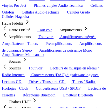
vinyles Pro-Ject
Platines vinyles Audio-Technica
Cellules
Ortofon
Cellules Audio-Technica
Cellules Grado
Cellules Nagaoka
Haute Fidélité
Haute Fidélité
Tout voir
Amplificateurs
Amplificateurs
Tout voir
Amplificateurs intégrés
Amplificateurs - Tuners
Préamplificateurs
Amplificateurs
de puissance Stéréo
Amplificateurs de puissance Mono
Amplificateurs Multicanaux
Sources
Sources
Tout voir
Lecteurs de musique en réseau /
Radio Internet
Convertisseurs (DAC) digitales-analogiques
Lecteurs CD
Drives / Transports CD
Tuners / Radio
Horloges - Clock
Convertisseurs USB / SPDIF
Lecteurs de
cassettes
Récepteurs Bluetooth
Emetteur Bluetooth
Chaînes HI-FI