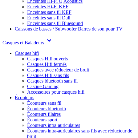
Enceintes Hi-Fi Q Acoustics
Enceintes Hi-Fi KEF
Enceintes sans fil KEF
Enceintes sans fil Dali
Enceintes sans fil Bluesound
Caissons de basses / Subwoofer
Barres de son pour TV
Casques et Baladeurs
Casques hifi
Casques Hifi ouverts
Casques Hifi fermés
Casques avec réducteur de bruit
Casques Hifi sans fils
Casques bluetooth sans fil
Casque Gaming
Accessoires pour casques hifi
Écouteurs
Écouteurs sans fil
Écouteurs bluetooth
Écouteurs filaires
Écouteurs sport
Écouteurs intra-auriculaires
Écouteurs intra-auriculaires sans fils avec réducteur de
bruit