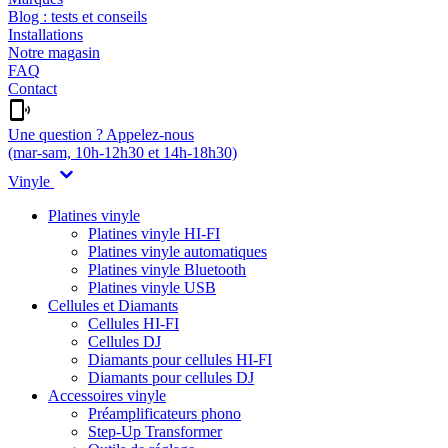
Blog : tests et conseils
Installations
Notre magasin
FAQ
Contact
Une question ? Appelez-nous
(mar-sam, 10h-12h30 et 14h-18h30)
Vinyle
Platines vinyle
Platines vinyle HI-FI
Platines vinyle automatiques
Platines vinyle Bluetooth
Platines vinyle USB
Cellules et Diamants
Cellules HI-FI
Cellules DJ
Diamants pour cellules HI-FI
Diamants pour cellules DJ
Accessoires vinyle
Préamplificateurs phono
Step-Up Transformer