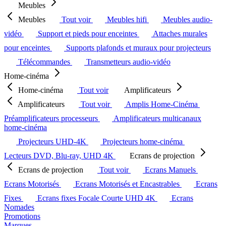
Meubles
Meubles
Tout voir
Meubles hifi
Meubles audio-
vidéo
Support et pieds pour enceintes
Attaches murales
pour enceintes
Supports plafonds et muraux pour projecteurs
Télécommandes
Transmetteurs audio-vidéo
Home-cinéma
Home-cinéma
Tout voir
Amplificateurs
Amplificateurs
Tout voir
Amplis Home-Cinéma
Préamplificateurs processeurs
Amplificateurs multicanaux
home-cinéma
Projecteurs UHD-4K
Projecteurs home-cinéma
Lecteurs DVD, Blu-ray, UHD 4K
Ecrans de projection
Ecrans de projection
Tout voir
Ecrans Manuels
Ecrans Motorisés
Ecrans Motorisés et Encastrables
Ecrans
Fixes
Ecrans fixes Focale Courte UHD 4K
Ecrans
Nomades
Promotions
Marques