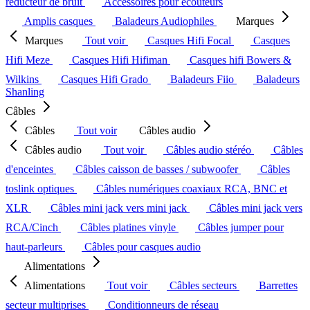
réducteur de bruit
Accessoires pour écouteurs
Amplis casques
Baladeurs Audiophiles
Marques
Marques
Tout voir
Casques Hifi Focal
Casques
Hifi Meze
Casques Hifi Hifiman
Casques hifi Bowers &
Wilkins
Casques Hifi Grado
Baladeurs Fiio
Baladeurs
Shanling
Câbles
Câbles
Tout voir
Câbles audio
Câbles audio
Tout voir
Câbles audio stéréo
Câbles
d'enceintes
Câbles caisson de basses / subwoofer
Câbles
toslink optiques
Câbles numériques coaxiaux RCA, BNC et
XLR
Câbles mini jack vers mini jack
Câbles mini jack vers
RCA/Cinch
Câbles platines vinyle
Câbles jumper pour
haut-parleurs
Câbles pour casques audio
Alimentations
Alimentations
Tout voir
Câbles secteurs
Barrettes
secteur multiprises
Conditionneurs de réseau