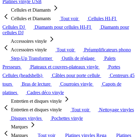
Platines vinyle USB
Cellules et Diamants
Cellules et Diamants
Tout voir
Cellules HI-FI
Cellules DJ
Diamants pour cellules HI-FI
Diamants pour
cellules DJ
Accessoires vinyle
Accessoires vinyle
Tout voir
Préamplificateurs phono
Step-Up Transformer
Outils de réglage
Palets
Presseurs
Plateaux et couvres-plateaux vinyle
Portes
Cellules (headshells)
Câbles pour porte cellule
Centreurs 45
tours
Bras de lecture
Courroies vinyle
Capots de
platines
Cadres déco vinyle
Entretien et disques vinyle
Entretien et disques vinyle
Tout voir
Nettoyage vinyles
Disques vinyles
Pochettes vinyle
Marques
Marques
Tout voir
Platines vinyles Rega
Platines