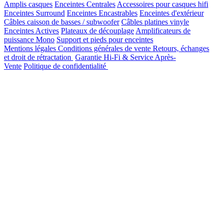
Amplis casques
Enceintes Centrales
Accessoires pour casques hifi
Enceintes Surround
Enceintes Encastrables
Enceintes d'extérieur
Câbles caisson de basses / subwoofer
Câbles platines vinyle
Enceintes Actives
Plateaux de découplage
Amplificateurs de
puissance Mono
Support et pieds pour enceintes
Mentions légales
Conditions générales de vente
Retours, échanges
et droit de rétractation
Garantie Hi-Fi & Service Après-
Vente
Politique de confidentialité