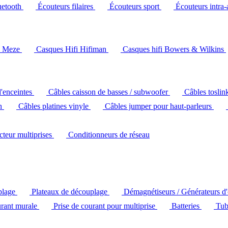
uetooth
Écouteurs filaires
Écouteurs sport
Écouteurs intra-
i Meze
Casques Hifi Hifiman
Casques hifi Bowers & Wilkins
d'enceintes
Câbles caisson de basses / subwoofer
Câbles toslin
ch
Câbles platines vinyle
Câbles jumper pour haut-parleurs
ecteur multiprises
Conditionneurs de réseau
plage
Plateaux de découplage
Démagnétiseurs / Générateurs d
urant murale
Prise de courant pour multiprise
Batteries
Tub