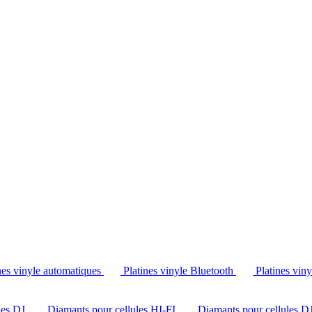
Tél. : +32 2 538 44 51 (mar-sam, 10h-12h30 et 14h-18h30)
nes vinyle automatiques
Platines vinyle Bluetooth
Platines vin
les DJ
Diamants pour cellules HI-FI
Diamants pour cellules D