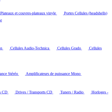
Plateaux et couvres-plateaux vinyle
Portes Cellules (headshells)
le
on
Cellules Audio-Technica
Cellules Grado
Cellules
sance Stéréo
Amplificateurs de puissance Mono
rs CD
Drives / Transports CD
Tuners / Radio
Horloges -