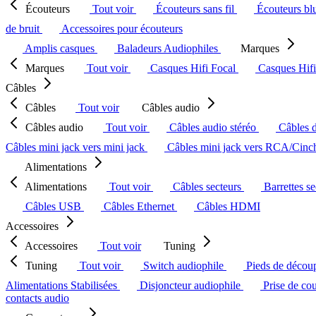
Écouteurs
Tout voir
Écouteurs sans fil
Écouteurs bl
de bruit
Accessoires pour écouteurs
Amplis casques
Baladeurs Audiophiles
Marques
Marques
Tout voir
Casques Hifi Focal
Casques Hif
Câbles
Câbles
Tout voir
Câbles audio
Câbles audio
Tout voir
Câbles audio stéréo
Câbles 
Câbles mini jack vers mini jack
Câbles mini jack vers RCA/Cin
Alimentations
Alimentations
Tout voir
Câbles secteurs
Barrettes s
Câbles USB
Câbles Ethernet
Câbles HDMI
Accessoires
Accessoires
Tout voir
Tuning
Tuning
Tout voir
Switch audiophile
Pieds de décou
Alimentations Stabilisées
Disjoncteur audiophile
Prise de co
contacts audio