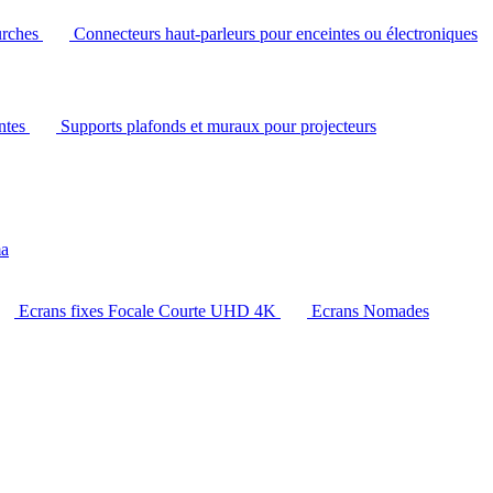
urches
Connecteurs haut-parleurs pour enceintes ou électroniques
intes
Supports plafonds et muraux pour projecteurs
ma
Ecrans fixes Focale Courte UHD 4K
Ecrans Nomades