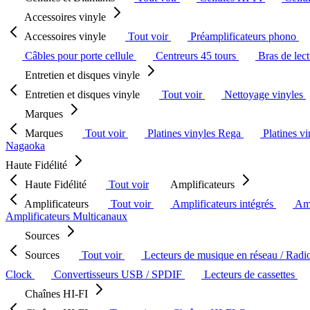
Accessoires vinyle
Accessoires vinyle
Tout voir
Préamplificateurs phono
Câbles pour porte cellule
Centreurs 45 tours
Bras de lec
Entretien et disques vinyle
Entretien et disques vinyle
Tout voir
Nettoyage vinyles
Marques
Marques
Tout voir
Platines vinyles Rega
Platines v
Nagaoka
Haute Fidélité
Haute Fidélité
Tout voir
Amplificateurs
Amplificateurs
Tout voir
Amplificateurs intégrés
Amp
Amplificateurs Multicanaux
Sources
Sources
Tout voir
Lecteurs de musique en réseau / Radi
Clock
Convertisseurs USB / SPDIF
Lecteurs de cassettes
Chaînes HI-FI