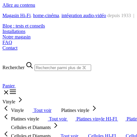
Allez au contenu
Magasin Hi-Fi
,
home-cinéma
,
intégra
tion audio-vidéo
depuis 1933 |
Blog : tests et conseils
Installations
Notre magasin
FAQ
Contact
Rechercher
Panier
Vinyle
Vinyle
Tout voir
Platines vinyle
Platines vinyle
Tout voir
Platines vinyle HI-FI
Plati
Cellules et Diamants
Cellules et Diamants
Tout voir
Cellules HI-FI
Cellu