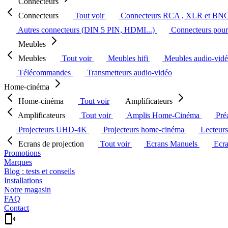
Connecteurs
Connecteurs
Tout voir
Connecteurs RCA , XLR et BN
Autres connecteurs (DIN 5 PIN, HDMI...)
Connecteurs pour 
Meubles
Meubles
Tout voir
Meubles hifi
Meubles audio-vid
Télécommandes
Transmetteurs audio-vidéo
Home-cinéma
Home-cinéma
Tout voir
Amplificateurs
Amplificateurs
Tout voir
Amplis Home-Cinéma
Pré
Projecteurs UHD-4K
Projecteurs home-cinéma
Lecteur
Ecrans de projection
Tout voir
Ecrans Manuels
Ecr
Promotions
Marques
Blog : tests et conseils
Installations
Notre magasin
FAQ
Contact