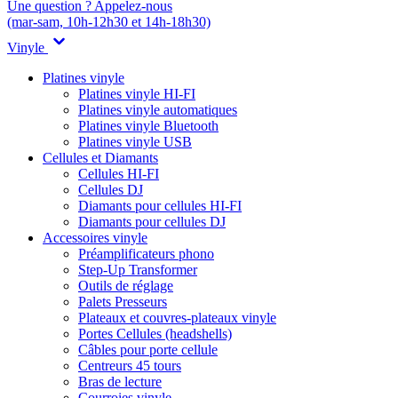
Une question ? Appelez-nous
(mar-sam, 10h-12h30 et 14h-18h30)
Vinyle
Platines vinyle
Platines vinyle HI-FI
Platines vinyle automatiques
Platines vinyle Bluetooth
Platines vinyle USB
Cellules et Diamants
Cellules HI-FI
Cellules DJ
Diamants pour cellules HI-FI
Diamants pour cellules DJ
Accessoires vinyle
Préamplificateurs phono
Step-Up Transformer
Outils de réglage
Palets Presseurs
Plateaux et couvres-plateaux vinyle
Portes Cellules (headshells)
Câbles pour porte cellule
Centreurs 45 tours
Bras de lecture
Courroies vinyle