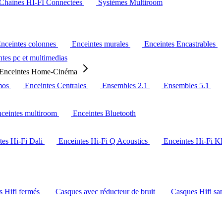
Chaînes HI-FI Connectées
Systèmes Multiroom
nceintes colonnes
Enceintes murales
Enceintes Encastrables
tes pc et multimedias
Enceintes Home-Cinéma
mos
Enceintes Centrales
Ensembles 2.1
Ensembles 5.1
ceintes multiroom
Enceintes Bluetooth
tes Hi-Fi Dali
Enceintes Hi-Fi Q Acoustics
Enceintes Hi-Fi 
s Hifi fermés
Casques avec réducteur de bruit
Casques Hifi san