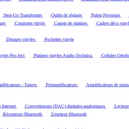
Step-Up Transformer
Outils de réglage
Palets Presseurs
ture
Courroies vinyle
Capots de platines
Cadres déco viny
Disques vinyles
Pochettes vinyle
inyles Pro-Ject
Platines vinyles Audio-Technica
Cellules Ortof
lificateurs - Tuners
Préamplificateurs
Amplificateurs de puis
o Internet
Convertisseurs (DAC) digitales-analogiques
Lecteu
Récepteurs Bluetooth
Emetteur Bluetooth