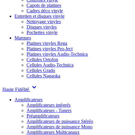
Capots de platines
Cadres déco vinyle
Entretien et disques vinyle
Nettoyage vinyles
Disques vinyles
Pochettes vinyle
Marques
Platines vinyles Rega
Platines vinyles Pro-Ject
Platines vinyles Audio-Technica
Cellules Ortofon
Cellules Audio-Technica
Cellules Grado
Cellules Nagaoka
Haute Fidélité
Amplificateurs
Amplificateurs intégrés
Amplificateurs - Tuners
Préamplificateurs
Amplificateurs de puissance Stéréo
Amplificateurs de puissance Mono
Amplificateurs Multicanaux