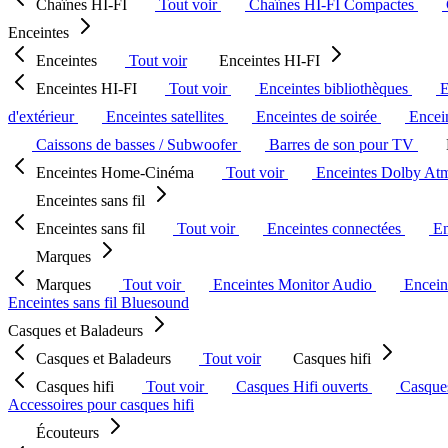
Chaînes HI-FI
Tout voir
Chaînes HI-FI Compactes
Enceintes
Enceintes
Tout voir
Enceintes HI-FI
Enceintes HI-FI
Tout voir
Enceintes bibliothèques
E
d'extérieur
Enceintes satellites
Enceintes de soirée
Encein
Caissons de basses / Subwoofer
Barres de son pour TV
Enceintes Home-Cinéma
Tout voir
Enceintes Dolby At
Enceintes sans fil
Enceintes sans fil
Tout voir
Enceintes connectées
En
Marques
Marques
Tout voir
Enceintes Monitor Audio
Encein
Enceintes sans fil Bluesound
Casques et Baladeurs
Casques et Baladeurs
Tout voir
Casques hifi
Casques hifi
Tout voir
Casques Hifi ouverts
Casque
Accessoires pour casques hifi
Écouteurs