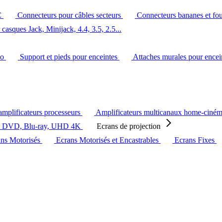
C
Connecteurs pour câbles secteurs
Connecteurs bananes et fo
casques Jack, Minijack, 4.4, 3.5, 2.5...
éo
Support et pieds pour enceintes
Attaches murales pour ence
amplificateurs processeurs
Amplificateurs multicanaux home-ciné
s DVD, Blu-ray, UHD 4K
Ecrans de projection
ans Motorisés
Ecrans Motorisés et Encastrables
Ecrans Fixes