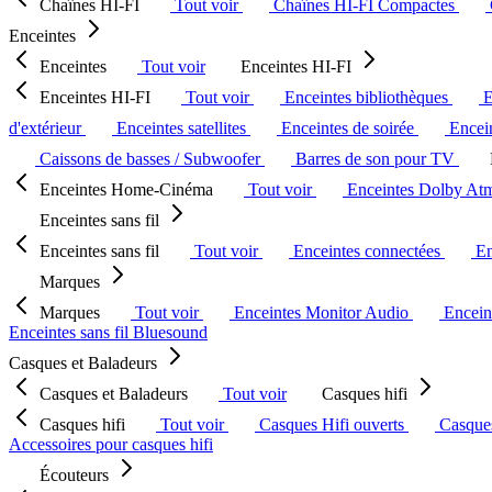
Chaînes HI-FI
Tout voir
Chaînes HI-FI Compactes
Enceintes
Enceintes
Tout voir
Enceintes HI-FI
Enceintes HI-FI
Tout voir
Enceintes bibliothèques
E
d'extérieur
Enceintes satellites
Enceintes de soirée
Encein
Caissons de basses / Subwoofer
Barres de son pour TV
Enceintes Home-Cinéma
Tout voir
Enceintes Dolby At
Enceintes sans fil
Enceintes sans fil
Tout voir
Enceintes connectées
En
Marques
Marques
Tout voir
Enceintes Monitor Audio
Encein
Enceintes sans fil Bluesound
Casques et Baladeurs
Casques et Baladeurs
Tout voir
Casques hifi
Casques hifi
Tout voir
Casques Hifi ouverts
Casque
Accessoires pour casques hifi
Écouteurs