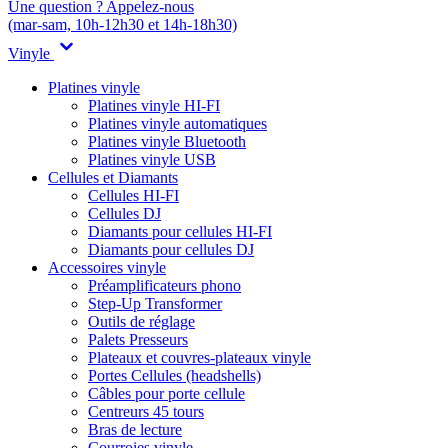
Une question ? Appelez-nous
(mar-sam, 10h-12h30 et 14h-18h30)
Vinyle
Platines vinyle
Platines vinyle HI-FI
Platines vinyle automatiques
Platines vinyle Bluetooth
Platines vinyle USB
Cellules et Diamants
Cellules HI-FI
Cellules DJ
Diamants pour cellules HI-FI
Diamants pour cellules DJ
Accessoires vinyle
Préamplificateurs phono
Step-Up Transformer
Outils de réglage
Palets Presseurs
Plateaux et couvres-plateaux vinyle
Portes Cellules (headshells)
Câbles pour porte cellule
Centreurs 45 tours
Bras de lecture
Courroies vinyle