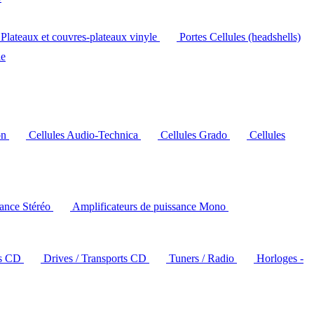
Plateaux et couvres-plateaux vinyle
Portes Cellules (headshells)
le
on
Cellules Audio-Technica
Cellules Grado
Cellules
sance Stéréo
Amplificateurs de puissance Mono
rs CD
Drives / Transports CD
Tuners / Radio
Horloges -