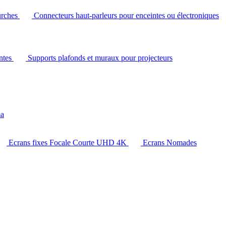
urches
Connecteurs haut-parleurs pour enceintes ou électroniques
intes
Supports plafonds et muraux pour projecteurs
ma
Ecrans fixes Focale Courte UHD 4K
Ecrans Nomades