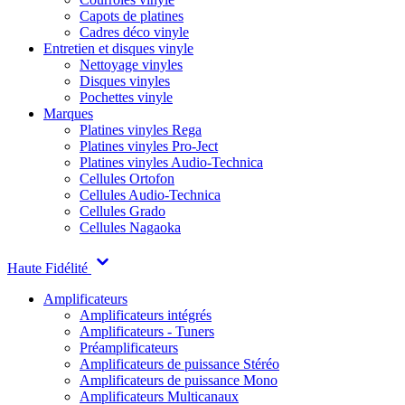
Capots de platines
Cadres déco vinyle
Entretien et disques vinyle
Nettoyage vinyles
Disques vinyles
Pochettes vinyle
Marques
Platines vinyles Rega
Platines vinyles Pro-Ject
Platines vinyles Audio-Technica
Cellules Ortofon
Cellules Audio-Technica
Cellules Grado
Cellules Nagaoka
Haute Fidélité
Amplificateurs
Amplificateurs intégrés
Amplificateurs - Tuners
Préamplificateurs
Amplificateurs de puissance Stéréo
Amplificateurs de puissance Mono
Amplificateurs Multicanaux