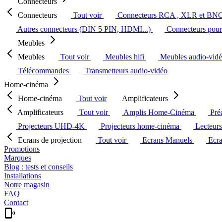
Connecteurs
Connecteurs
Tout voir
Connecteurs RCA , XLR et BN
Autres connecteurs (DIN 5 PIN, HDMI...)
Connecteurs pour 
Meubles
Meubles
Tout voir
Meubles hifi
Meubles audio-vid
Télécommandes
Transmetteurs audio-vidéo
Home-cinéma
Home-cinéma
Tout voir
Amplificateurs
Amplificateurs
Tout voir
Amplis Home-Cinéma
Pré
Projecteurs UHD-4K
Projecteurs home-cinéma
Lecteur
Ecrans de projection
Tout voir
Ecrans Manuels
Ecr
Promotions
Marques
Blog : tests et conseils
Installations
Notre magasin
FAQ
Contact