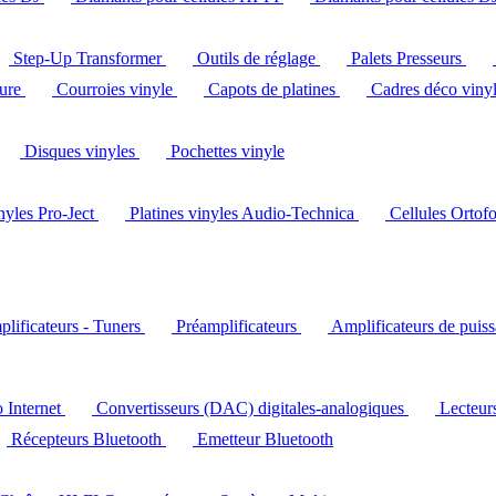
Step-Up Transformer
Outils de réglage
Palets Presseurs
ture
Courroies vinyle
Capots de platines
Cadres déco viny
Disques vinyles
Pochettes vinyle
inyles Pro-Ject
Platines vinyles Audio-Technica
Cellules Ortof
lificateurs - Tuners
Préamplificateurs
Amplificateurs de puis
o Internet
Convertisseurs (DAC) digitales-analogiques
Lecteu
Récepteurs Bluetooth
Emetteur Bluetooth