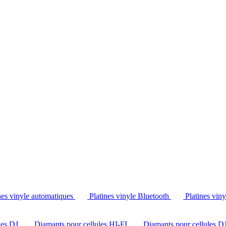
Tél. : +32 2 538 44 51 (mar-sam, 10h-12h30 et 14h-18h30)
nes vinyle automatiques
Platines vinyle Bluetooth
Platines vin
les DJ
Diamants pour cellules HI-FI
Diamants pour cellules D