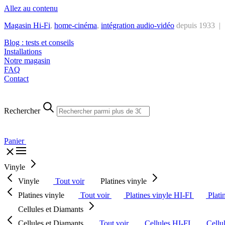
Allez au contenu
Magasin Hi-Fi
,
home-cinéma
,
intégra
tion audio-vidéo
depuis 1933 |
Blog : tests et conseils
Installations
Notre magasin
FAQ
Contact
Rechercher
Panier
Vinyle
Vinyle
Tout voir
Platines vinyle
Platines vinyle
Tout voir
Platines vinyle HI-FI
Plati
Cellules et Diamants
Cellules et Diamants
Tout voir
Cellules HI-FI
Cellu