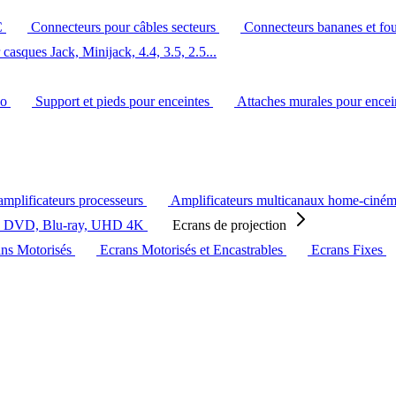
C
Connecteurs pour câbles secteurs
Connecteurs bananes et fo
casques Jack, Minijack, 4.4, 3.5, 2.5...
éo
Support et pieds pour enceintes
Attaches murales pour ence
amplificateurs processeurs
Amplificateurs multicanaux home-ciné
s DVD, Blu-ray, UHD 4K
Ecrans de projection
ans Motorisés
Ecrans Motorisés et Encastrables
Ecrans Fixes