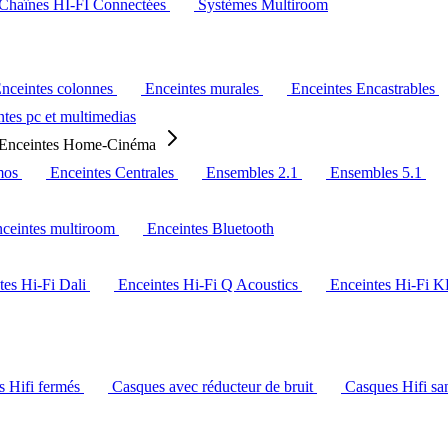
Chaînes HI-FI Connectées
Systèmes Multiroom
nceintes colonnes
Enceintes murales
Enceintes Encastrables
tes pc et multimedias
Enceintes Home-Cinéma
mos
Enceintes Centrales
Ensembles 2.1
Ensembles 5.1
ceintes multiroom
Enceintes Bluetooth
tes Hi-Fi Dali
Enceintes Hi-Fi Q Acoustics
Enceintes Hi-Fi 
s Hifi fermés
Casques avec réducteur de bruit
Casques Hifi san