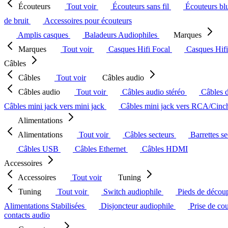
Écouteurs
Tout voir
Écouteurs sans fil
Écouteurs bl
de bruit
Accessoires pour écouteurs
Amplis casques
Baladeurs Audiophiles
Marques
Marques
Tout voir
Casques Hifi Focal
Casques Hif
Câbles
Câbles
Tout voir
Câbles audio
Câbles audio
Tout voir
Câbles audio stéréo
Câbles 
Câbles mini jack vers mini jack
Câbles mini jack vers RCA/Cin
Alimentations
Alimentations
Tout voir
Câbles secteurs
Barrettes s
Câbles USB
Câbles Ethernet
Câbles HDMI
Accessoires
Accessoires
Tout voir
Tuning
Tuning
Tout voir
Switch audiophile
Pieds de décou
Alimentations Stabilisées
Disjoncteur audiophile
Prise de co
contacts audio