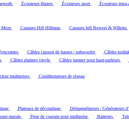
uetooth
Écouteurs filaires
Écouteurs sport
Écouteurs intra-
i Meze
Casques Hifi Hifiman
Casques hifi Bowers & Wilkins
d'enceintes
Câbles caisson de basses / subwoofer
Câbles toslin
ch
Câbles platines vinyle
Câbles jumper pour haut-parleurs
ecteur multiprises
Conditionneurs de réseau
plage
Plateaux de découplage
Démagnétiseurs / Générateurs d
urant murale
Prise de courant pour multiprise
Batteries
Tub