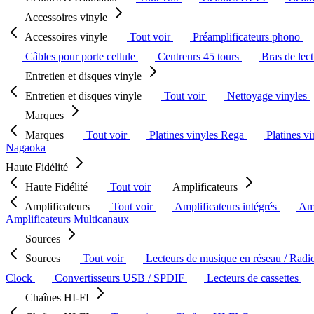
Accessoires vinyle
Accessoires vinyle
Tout voir
Préamplificateurs phono
Câbles pour porte cellule
Centreurs 45 tours
Bras de lec
Entretien et disques vinyle
Entretien et disques vinyle
Tout voir
Nettoyage vinyles
Marques
Marques
Tout voir
Platines vinyles Rega
Platines v
Nagaoka
Haute Fidélité
Haute Fidélité
Tout voir
Amplificateurs
Amplificateurs
Tout voir
Amplificateurs intégrés
Amp
Amplificateurs Multicanaux
Sources
Sources
Tout voir
Lecteurs de musique en réseau / Radi
Clock
Convertisseurs USB / SPDIF
Lecteurs de cassettes
Chaînes HI-FI