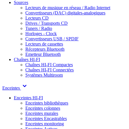
Sources
Lecteurs de musique en réseau / Radio Internet
Convertisseurs (DAC) digitales-analogiques
Lecteurs CD
Drives / Transports CD
Tuners / Radio
Horloges - Clock
Convertisseurs USB / SPDIF
Lecteurs de cassettes
Récepteurs Bluetooth
Emetteur Bluetooth
Chaînes HI-FI
Chaînes HI-FI Compactes
Chaînes HI-FI Connectées
Systèmes Multiroom
Enceintes
Enceintes HI-FI
Enceintes bibliothèques
Enceintes colonnes
Enceintes murales
Enceintes Encastrables
Enceintes monitoring
Enceintes Actives