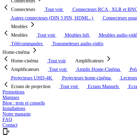
Connecteurs
Connecteurs
Tout voir
Connecteurs RCA , XLR et BN
Autres connecteurs (DIN 5 PIN, HDMI...)
Connecteurs pour 
Meubles
Meubles
Tout voir
Meubles hifi
Meubles audio-vid
Télécommandes
Transmetteurs audio-vidéo
Home-cinéma
Home-cinéma
Tout voir
Amplificateurs
Amplificateurs
Tout voir
Amplis Home-Cinéma
Pré
Projecteurs UHD-4K
Projecteurs home-cinéma
Lecteur
Ecrans de projection
Tout voir
Ecrans Manuels
Ecr
Promotions
Marques
Blog : tests et conseils
Installations
Notre magasin
FAQ
Contact