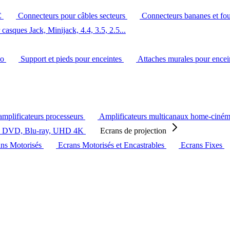
C
Connecteurs pour câbles secteurs
Connecteurs bananes et fo
casques Jack, Minijack, 4.4, 3.5, 2.5...
éo
Support et pieds pour enceintes
Attaches murales pour ence
amplificateurs processeurs
Amplificateurs multicanaux home-ciné
s DVD, Blu-ray, UHD 4K
Ecrans de projection
ans Motorisés
Ecrans Motorisés et Encastrables
Ecrans Fixes