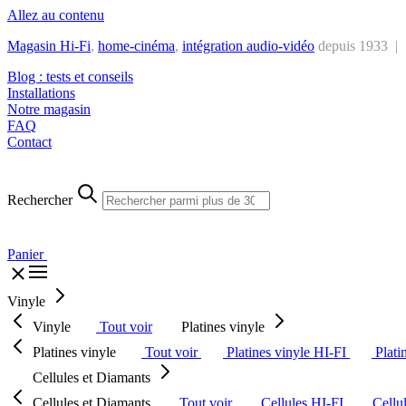
Allez au contenu
Magasin Hi-Fi
,
home-cinéma
,
intégra
tion audio-vidéo
depuis 1933 |
Blog : tests et conseils
Installations
Notre magasin
FAQ
Contact
Rechercher
Panier
Vinyle
Vinyle
Tout voir
Platines vinyle
Platines vinyle
Tout voir
Platines vinyle HI-FI
Plati
Cellules et Diamants
Cellules et Diamants
Tout voir
Cellules HI-FI
Cellu