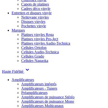
Capots de platines
Cadres déco vinyle
Entretien et disques vinyle
Nettoyage vinyles
Disques vinyles
Pochettes vinyle
Marques
Platines vinyles Rega
Platines vinyles Pro-Ject
Platines vinyles Audio-Technica
Cellules Ortofon
Cellules Audio-Technica
Cellules Grado
Cellules Nagaoka
Haute Fidélité
Amplificateurs
Amplificateurs intégrés
Amplificateurs - Tuners
Préamplificateurs
Amplificateurs de puissance Stéréo
Amplificateurs de puissance Mono
Amplificateurs Multicanaux