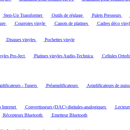
Step-Up Transformer
Outils de réglage
Palets Presseurs
ture
Courroies vinyle
Capots de platines
Cadres déco viny
Disques vinyles
Pochettes vinyle
inyles Pro-Ject
Platines vinyles Audio-Technica
Cellules Ortof
lificateurs - Tuners
Préamplificateurs
Amplificateurs de puis
o Internet
Convertisseurs (DAC) digitales-analogiques
Lecteu
Récepteurs Bluetooth
Emetteur Bluetooth