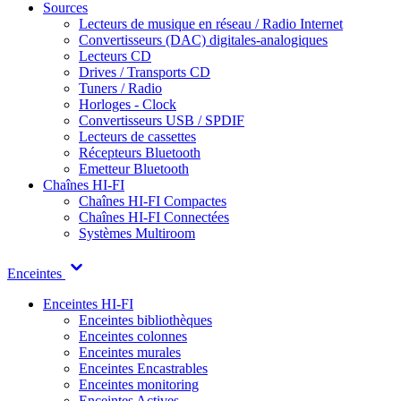
Sources
Lecteurs de musique en réseau / Radio Internet
Convertisseurs (DAC) digitales-analogiques
Lecteurs CD
Drives / Transports CD
Tuners / Radio
Horloges - Clock
Convertisseurs USB / SPDIF
Lecteurs de cassettes
Récepteurs Bluetooth
Emetteur Bluetooth
Chaînes HI-FI
Chaînes HI-FI Compactes
Chaînes HI-FI Connectées
Systèmes Multiroom
Enceintes
Enceintes HI-FI
Enceintes bibliothèques
Enceintes colonnes
Enceintes murales
Enceintes Encastrables
Enceintes monitoring
Enceintes Actives