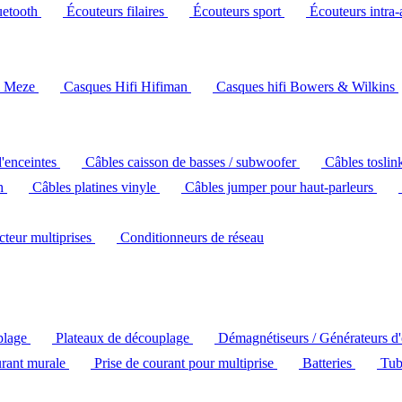
uetooth
Écouteurs filaires
Écouteurs sport
Écouteurs intra-
i Meze
Casques Hifi Hifiman
Casques hifi Bowers & Wilkins
d'enceintes
Câbles caisson de basses / subwoofer
Câbles toslin
ch
Câbles platines vinyle
Câbles jumper pour haut-parleurs
ecteur multiprises
Conditionneurs de réseau
plage
Plateaux de découplage
Démagnétiseurs / Générateurs d
urant murale
Prise de courant pour multiprise
Batteries
Tub