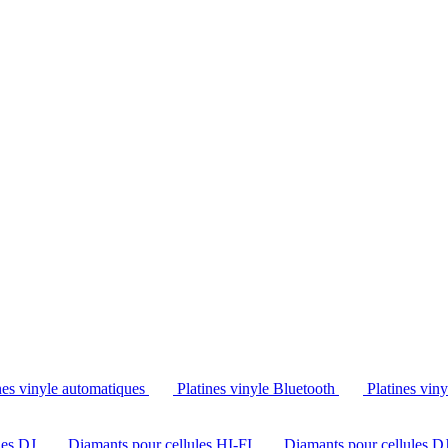
Tél. : +32 2 538 44 51 (mar-sam, 10h-12h30 et 14h-18h30)
nes vinyle automatiques
Platines vinyle Bluetooth
Platines vin
les DJ
Diamants pour cellules HI-FI
Diamants pour cellules D