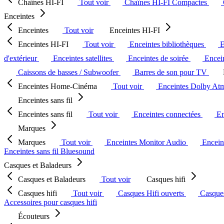
Chaînes HI-FI
Tout voir
Chaînes HI-FI Compactes
Enceintes
Enceintes
Tout voir
Enceintes HI-FI
Enceintes HI-FI
Tout voir
Enceintes bibliothèques
E
d'extérieur
Enceintes satellites
Enceintes de soirée
Encein
Caissons de basses / Subwoofer
Barres de son pour TV
Enceintes Home-Cinéma
Tout voir
Enceintes Dolby At
Enceintes sans fil
Enceintes sans fil
Tout voir
Enceintes connectées
En
Marques
Marques
Tout voir
Enceintes Monitor Audio
Encein
Enceintes sans fil Bluesound
Casques et Baladeurs
Casques et Baladeurs
Tout voir
Casques hifi
Casques hifi
Tout voir
Casques Hifi ouverts
Casque
Accessoires pour casques hifi
Écouteurs