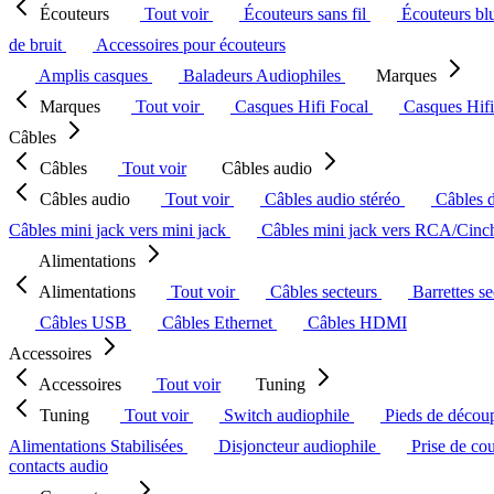
Écouteurs
Tout voir
Écouteurs sans fil
Écouteurs bl
de bruit
Accessoires pour écouteurs
Amplis casques
Baladeurs Audiophiles
Marques
Marques
Tout voir
Casques Hifi Focal
Casques Hif
Câbles
Câbles
Tout voir
Câbles audio
Câbles audio
Tout voir
Câbles audio stéréo
Câbles 
Câbles mini jack vers mini jack
Câbles mini jack vers RCA/Cin
Alimentations
Alimentations
Tout voir
Câbles secteurs
Barrettes s
Câbles USB
Câbles Ethernet
Câbles HDMI
Accessoires
Accessoires
Tout voir
Tuning
Tuning
Tout voir
Switch audiophile
Pieds de décou
Alimentations Stabilisées
Disjoncteur audiophile
Prise de co
contacts audio