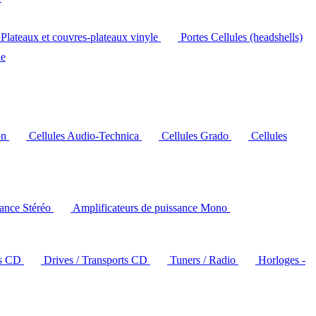
Plateaux et couvres-plateaux vinyle
Portes Cellules (headshells)
le
on
Cellules Audio-Technica
Cellules Grado
Cellules
sance Stéréo
Amplificateurs de puissance Mono
rs CD
Drives / Transports CD
Tuners / Radio
Horloges -