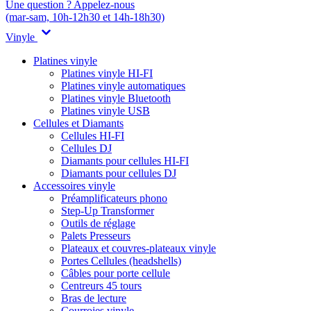
Une question ? Appelez-nous
(mar-sam, 10h-12h30 et 14h-18h30)
Vinyle
Platines vinyle
Platines vinyle HI-FI
Platines vinyle automatiques
Platines vinyle Bluetooth
Platines vinyle USB
Cellules et Diamants
Cellules HI-FI
Cellules DJ
Diamants pour cellules HI-FI
Diamants pour cellules DJ
Accessoires vinyle
Préamplificateurs phono
Step-Up Transformer
Outils de réglage
Palets Presseurs
Plateaux et couvres-plateaux vinyle
Portes Cellules (headshells)
Câbles pour porte cellule
Centreurs 45 tours
Bras de lecture
Courroies vinyle