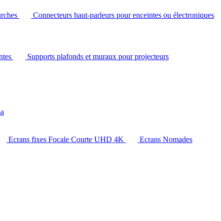
urches
Connecteurs haut-parleurs pour enceintes ou électroniques
intes
Supports plafonds et muraux pour projecteurs
ma
Ecrans fixes Focale Courte UHD 4K
Ecrans Nomades