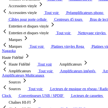
Accessoires vinyle
Accessoires vinyle
Tout voir
Préamplificateurs phono
Câbles pour porte cellule
Centreurs 45 tours
Bras de lec
Entretien et disques vinyle
Entretien et disques vinyle
Tout voir
Nettoyage vinyles
Marques
Marques
Tout voir
Platines vinyles Rega
Platines v
Nagaoka
Haute Fidélité
Haute Fidélité
Tout voir
Amplificateurs
Amplificateurs
Tout voir
Amplificateurs intégrés
Amp
Amplificateurs Multicanaux
Sources
Sources
Tout voir
Lecteurs de musique en réseau / Radi
Clock
Convertisseurs USB / SPDIF
Lecteurs de cassettes
Chaînes HI-FI