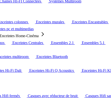
Chaînes HI-FI Connectées
Systèmes Multiroom
nceintes colonnes
Enceintes murales
Enceintes Encastrables
tes pc et multimedias
Enceintes Home-Cinéma
mos
Enceintes Centrales
Ensembles 2.1
Ensembles 5.1
ceintes multiroom
Enceintes Bluetooth
tes Hi-Fi Dali
Enceintes Hi-Fi Q Acoustics
Enceintes Hi-Fi 
s Hifi fermés
Casques avec réducteur de bruit
Casques Hifi san