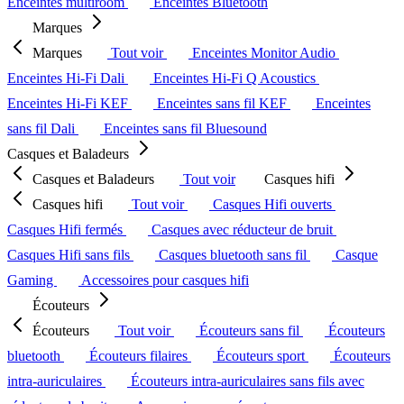
Enceintes multiroom
Enceintes Bluetooth
Marques
Marques
Tout voir
Enceintes Monitor Audio
Enceintes Hi-Fi Dali
Enceintes Hi-Fi Q Acoustics
Enceintes Hi-Fi KEF
Enceintes sans fil KEF
Enceintes
sans fil Dali
Enceintes sans fil Bluesound
Casques et Baladeurs
Casques et Baladeurs
Tout voir
Casques hifi
Casques hifi
Tout voir
Casques Hifi ouverts
Casques Hifi fermés
Casques avec réducteur de bruit
Casques Hifi sans fils
Casques bluetooth sans fil
Casque
Gaming
Accessoires pour casques hifi
Écouteurs
Écouteurs
Tout voir
Écouteurs sans fil
Écouteurs
bluetooth
Écouteurs filaires
Écouteurs sport
Écouteurs
intra-auriculaires
Écouteurs intra-auriculaires sans fils avec