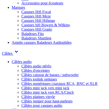
Accessoires pour écouteurs
Marques
Casques Hifi Focal
Casques Hifi Meze
Casques Hifi Hifiman
Casques hifi Bowers & Wilkins
Casques Hifi Grado
Baladeurs Fiio
Baladeurs Shanling
Amplis casques
Baladeurs Audiophiles
Câbles
Câbles audio
Câbles audio stéréo
Câbles d'enceintes
Câbles caisson de basses / subwoofer
Câbles toslink optiques
Câbles numériques coaxiaux RCA, BNC et XLR
Câbles mini jack vers mini jack
Câbles mini jack vers RCA/Cinch
Câbles platines vinyle
Câbles jumper pour haut-parleurs
Câbles pour casques audio