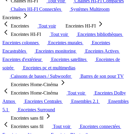
Chaînes HI-FI
Tout voir
Chaînes HI-FI Compactes
Chaînes HI-FI Connectées
Systèmes Multiroom
Enceintes
Enceintes
Tout voir
Enceintes HI-FI
Enceintes HI-FI
Tout voir
Enceintes bibliothèques
Enceintes colonnes
Enceintes murales
Enceintes
Encastrables
Enceintes monitoring
Enceintes Actives
Enceintes d'extérieur
Enceintes satellites
Enceintes de
soirée
Enceintes pc et multimedias
Caissons de basses / Subwoofer
Barres de son pour TV
Enceintes Home-Cinéma
Enceintes Home-Cinéma
Tout voir
Enceintes Dolby
Atmos
Enceintes Centrales
Ensembles 2.1
Ensembles
5.1
Enceintes Surround
Enceintes sans fil
Enceintes sans fil
Tout voir
Enceintes connectées