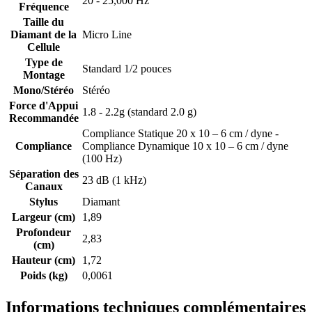
20 - 25,000 Hz
Fréquence
Taille du
Diamant de la
Micro Line
Cellule
Type de
Standard 1/2 pouces
Montage
Mono/Stéréo
Stéréo
Force d'Appui
1.8 - 2.2g (standard 2.0 g)
Recommandée
Compliance Statique 20 x 10 – 6 cm / dyne -
Compliance
Compliance Dynamique 10 x 10 – 6 cm / dyne
(100 Hz)
Séparation des
23 dB (1 kHz)
Canaux
Stylus
Diamant
Largeur (cm)
1,89
Profondeur
2,83
(cm)
Hauteur (cm)
1,72
Poids (kg)
0,0061
Informations techniques complémentaires