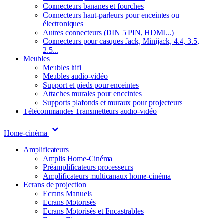
Connecteurs bananes et fourches
Connecteurs haut-parleurs pour enceintes ou
électroniques
Autres connecteurs (DIN 5 PIN, HDMI...)
Connecteurs pour casques Jack, Minijack, 4.4, 3.5,
2.5...
Meubles
Meubles hifi
Meubles audio-vidéo
Support et pieds pour enceintes
Attaches murales pour enceintes
Supports plafonds et muraux pour projecteurs
Télécommandes
Transmetteurs audio-vidéo
Home-cinéma
Amplificateurs
Amplis Home-Cinéma
Préamplificateurs processeurs
Amplificateurs multicanaux home-cinéma
Ecrans de projection
Ecrans Manuels
Ecrans Motorisés
Ecrans Motorisés et Encastrables