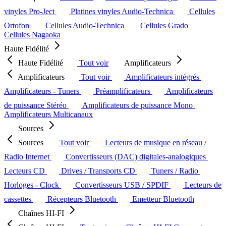
vinyles Pro-Ject
Platines vinyles Audio-Technica
Cellules
Ortofon
Cellules Audio-Technica
Cellules Grado
Cellules Nagaoka
Haute Fidélité
Haute Fidélité
Tout voir
Amplificateurs
Amplificateurs
Tout voir
Amplificateurs intégrés
Amplificateurs - Tuners
Préamplificateurs
Amplificateurs
de puissance Stéréo
Amplificateurs de puissance Mono
Amplificateurs Multicanaux
Sources
Sources
Tout voir
Lecteurs de musique en réseau /
Radio Internet
Convertisseurs (DAC) digitales-analogiques
Lecteurs CD
Drives / Transports CD
Tuners / Radio
Horloges - Clock
Convertisseurs USB / SPDIF
Lecteurs de
cassettes
Récepteurs Bluetooth
Emetteur Bluetooth
Chaînes HI-FI