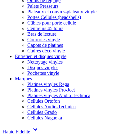
Outils de réglage
Palets Presseurs
Plateaux et couvres-plateaux vinyle
Portes Cellules (headshells)
Câbles pour porte cellule
Centreurs 45 tours
Bras de lecture
Courroies vinyle
Capots de platines
Cadres déco vinyle
Entretien et disques vinyle
Nettoyage vinyles
Disques vinyles
Pochettes vinyle
Marques
Platines vinyles Rega
Platines vinyles Pro-Ject
Platines vinyles Audio-Technica
Cellules Ortofon
Cellules Audio-Technica
Cellules Grado
Cellules Nagaoka
Haute Fidélité