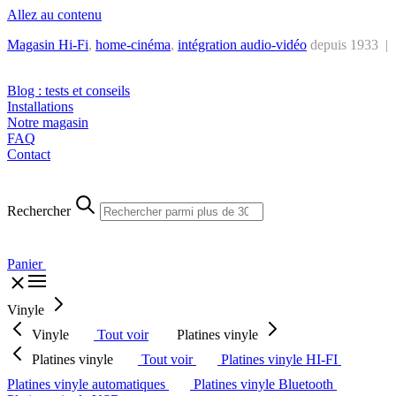
Allez au contenu
Magasin Hi-Fi
,
home-cinéma
,
intégra
tion audio-vidéo
depuis 1933 |
Tél. : +32 2 538 44 51 (mar-sam, 10h-12h30 et 14h-18h30)
Blog : tests et conseils
Installations
Notre magasin
FAQ
Contact
Rechercher
Panier
Vinyle
Vinyle
Tout voir
Platines vinyle
Platines vinyle
Tout voir
Platines vinyle HI-FI
Platines vinyle automatiques
Platines vinyle Bluetooth