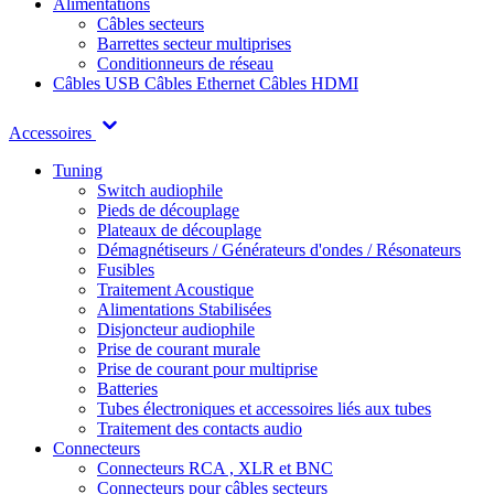
Alimentations
Câbles secteurs
Barrettes secteur multiprises
Conditionneurs de réseau
Câbles USB
Câbles Ethernet
Câbles HDMI
Accessoires
Tuning
Switch audiophile
Pieds de découplage
Plateaux de découplage
Démagnétiseurs / Générateurs d'ondes / Résonateurs
Fusibles
Traitement Acoustique
Alimentations Stabilisées
Disjoncteur audiophile
Prise de courant murale
Prise de courant pour multiprise
Batteries
Tubes électroniques et accessoires liés aux tubes
Traitement des contacts audio
Connecteurs
Connecteurs RCA , XLR et BNC
Connecteurs pour câbles secteurs