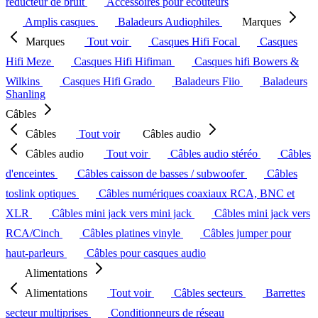
réducteur de bruit
Accessoires pour écouteurs
Amplis casques
Baladeurs Audiophiles
Marques
Marques
Tout voir
Casques Hifi Focal
Casques
Hifi Meze
Casques Hifi Hifiman
Casques hifi Bowers &
Wilkins
Casques Hifi Grado
Baladeurs Fiio
Baladeurs
Shanling
Câbles
Câbles
Tout voir
Câbles audio
Câbles audio
Tout voir
Câbles audio stéréo
Câbles
d'enceintes
Câbles caisson de basses / subwoofer
Câbles
toslink optiques
Câbles numériques coaxiaux RCA, BNC et
XLR
Câbles mini jack vers mini jack
Câbles mini jack vers
RCA/Cinch
Câbles platines vinyle
Câbles jumper pour
haut-parleurs
Câbles pour casques audio
Alimentations
Alimentations
Tout voir
Câbles secteurs
Barrettes
secteur multiprises
Conditionneurs de réseau