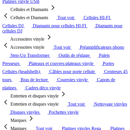
Platines vinyle USB
Cellules et Diamants
Cellules et Diamants
Tout voir
Cellules HI-FI
Cellules DJ
Diamants pour cellules HI-FI
Diamants pour
cellules DJ
Accessoires vinyle
Accessoires vinyle
Tout voir
Préamplificateurs phono
Step-Up Transformer
Outils de réglage
Palets
Presseurs
Plateaux et couvres-plateaux vinyle
Portes
Cellules (headshells)
Câbles pour porte cellule
Centreurs 45
tours
Bras de lecture
Courroies vinyle
Capots de
platines
Cadres déco vinyle
Entretien et disques vinyle
Entretien et disques vinyle
Tout voir
Nettoyage vinyles
Disques vinyles
Pochettes vinyle
Marques
Marques
Tout voir
Platines vinyles Rega
Platines