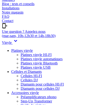
Blog : tests et conseils
Installations
Notre magasin
FAQ
Contact
Une question ? Appelez-nous
(mar-sam, 10h-12h30 et 14h-18h30)
Vinyle
Platines vinyle
Platines vinyle HI-FI
Platines vinyle automatiques
Platines vinyle Bluetooth
Platines vinyle USB
Cellules et Diamants
Cellules HI-FI
Cellules DJ
Diamants pour cellules HI-FI
Diamants pour cellules DJ
Accessoires vinyle
Préamplificateurs phono
Step-Up Transformer