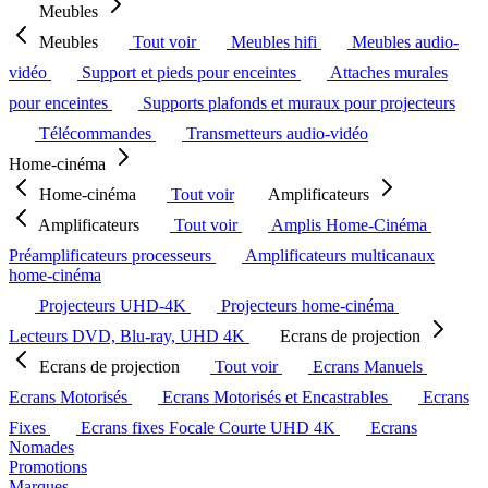
Meubles
Meubles
Tout voir
Meubles hifi
Meubles audio-
vidéo
Support et pieds pour enceintes
Attaches murales
pour enceintes
Supports plafonds et muraux pour projecteurs
Télécommandes
Transmetteurs audio-vidéo
Home-cinéma
Home-cinéma
Tout voir
Amplificateurs
Amplificateurs
Tout voir
Amplis Home-Cinéma
Préamplificateurs processeurs
Amplificateurs multicanaux
home-cinéma
Projecteurs UHD-4K
Projecteurs home-cinéma
Lecteurs DVD, Blu-ray, UHD 4K
Ecrans de projection
Ecrans de projection
Tout voir
Ecrans Manuels
Ecrans Motorisés
Ecrans Motorisés et Encastrables
Ecrans
Fixes
Ecrans fixes Focale Courte UHD 4K
Ecrans
Nomades
Promotions
Marques