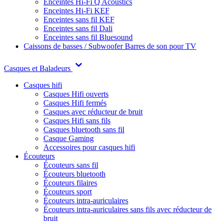
Enceintes Hi-Fi Q Acoustics
Enceintes Hi-Fi KEF
Enceintes sans fil KEF
Enceintes sans fil Dali
Enceintes sans fil Bluesound
Caissons de basses / Subwoofer
Barres de son pour TV
Casques et Baladeurs
Casques hifi
Casques Hifi ouverts
Casques Hifi fermés
Casques avec réducteur de bruit
Casques Hifi sans fils
Casques bluetooth sans fil
Casque Gaming
Accessoires pour casques hifi
Écouteurs
Écouteurs sans fil
Écouteurs bluetooth
Écouteurs filaires
Écouteurs sport
Écouteurs intra-auriculaires
Écouteurs intra-auriculaires sans fils avec réducteur de
bruit