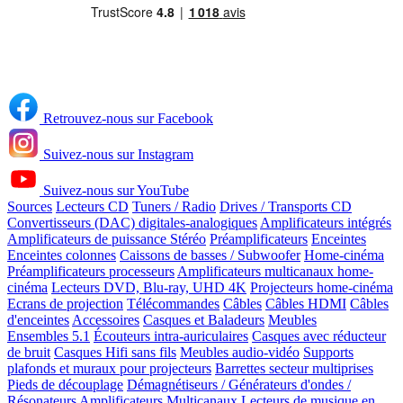
Retrouvez-nous sur Facebook
Suivez-nous sur Instagram
Suivez-nous sur YouTube
Sources
Lecteurs CD
Tuners / Radio
Drives / Transports CD
Convertisseurs (DAC) digitales-analogiques
Amplificateurs intégrés
Amplificateurs de puissance Stéréo
Préamplificateurs
Enceintes
Enceintes colonnes
Caissons de basses / Subwoofer
Home-cinéma
Préamplificateurs processeurs
Amplificateurs multicanaux home-
cinéma
Lecteurs DVD, Blu-ray, UHD 4K
Projecteurs home-cinéma
Ecrans de projection
Télécommandes
Câbles
Câbles HDMI
Câbles
d'enceintes
Accessoires
Casques et Baladeurs
Meubles
Ensembles 5.1
Écouteurs intra-auriculaires
Casques avec réducteur
de bruit
Casques Hifi sans fils
Meubles audio-vidéo
Supports
plafonds et muraux pour projecteurs
Barrettes secteur multiprises
Pieds de découplage
Démagnétiseurs / Générateurs d'ondes /
Résonateurs
Amplificateurs Multicanaux
Lecteurs de musique en