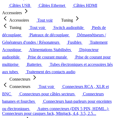
Câbles USB
Câbles Ethernet
Câbles HDMI
Accessoires
Accessoires
Tout voir
Tuning
Tuning
Tout voir
Switch audiophile
Pieds de
découplage
Plateaux de découplage
Démagnétiseurs /
Générateurs d'ondes / Résonateurs
Fusibles
Traitement
Acoustique
Alimentations Stabilisées
Disjoncteur
audiophile
Prise de courant murale
Prise de courant pour
multiprise
Batteries
Tubes électroniques et accessoires liés
aux tubes
Traitement des contacts audio
Connecteurs
Connecteurs
Tout voir
Connecteurs RCA , XLR et
BNC
Connecteurs pour câbles secteurs
Connecteurs
bananes et fourches
Connecteurs haut-parleurs pour enceintes
ou électroniques
Autres connecteurs (DIN 5 PIN, HDMI...)
Connecteurs pour casques Jack, Minijack, 4.4, 3.5, 2.5...